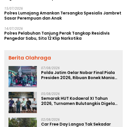
15/07/2026
Polres Lumajang Amankan Tersangka Spesialis Jambret
Sasar Perempuan dan Anak
14/07/2026
Polres Pelabuhan Tanjung Perak Tangkap Residivis
Pengedar Sabu, Sita 12 Klip Narkotika
Berita Olahraga
07/08/2026
Polda Jatim Gelar Nobar Final Piala
Presiden 2026, Ribuan Bonek Mania
Dukung Persebaya dari Lapangan
Mapolda
05/08/2026
Semarak HUT Kodaeral XI Tahun
2026, Turnamen Bulutangkis Digelar
untuk Cetak Atlet Berprestasi dan
Perkuat Soliditas Prajurit
02/08/2026
Car Free Day Langsa Tak Sekadar