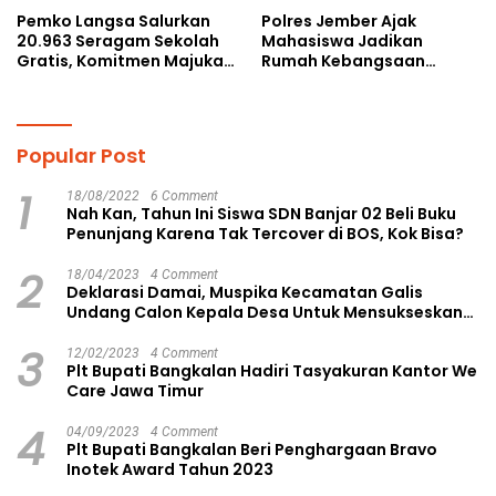
Pemko Langsa Salurkan
Polres Jember Ajak
20.963 Seragam Sekolah
Mahasiswa Jadikan
Gratis, Komitmen Majukan
Rumah Kebangsaan
Pendidikan
Ruang Kolaborasi Lahirkan
Gagasan Konstruktif
Popular Post
1
18/08/2022
6 Comment
Nah Kan, Tahun Ini Siswa SDN Banjar 02 Beli Buku
Penunjang Karena Tak Tercover di BOS, Kok Bisa?
2
18/04/2023
4 Comment
Deklarasi Damai, Muspika Kecamatan Galis
Undang Calon Kepala Desa Untuk Mensukseskan
Pilkades Aman dan Damai
3
12/02/2023
4 Comment
Plt Bupati Bangkalan Hadiri Tasyakuran Kantor We
Care Jawa Timur
4
04/09/2023
4 Comment
Plt Bupati Bangkalan Beri Penghargaan Bravo
Inotek Award Tahun 2023