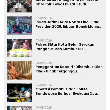
SDM Polri Lewat Pusat Studi
Kepolisian
07/08/2026
Polda Jatim Gelar Nobar Final Piala
Presiden 2026, Ribuan Bonek Mania
Dukung Persebaya dari Lapangan
Mapolda
07/08/2026
Polres Blitar Kota Gelar Gerakan
Pangan Murah Sambut HUT
Kemerdekaan RI ke-81
06/08/2026
Penggantian Kapolri “Dihembus Oleh
Pihak Pihak Terganggu
Kenyamanannya”
06/08/2026
Operasi Kemanusiaan Polres
Bondowoso Berhasil Evakuasi Dua
Jenazah di Gunung Piramid
06/08/2026