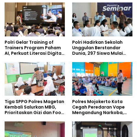
Policing Masuki Babak
Baru
Polri Gelar Training of
Polri Hadirkan Sekolah
Trainers Program Paham
Unggulan Berstandar
AI, Perkuat Literasi Digital
Dunia, 297 Siswa Mulai
Pelajar
Tempati Kampus
Tiga SPPG Polres Magetan
Polres Mojokerto Kota
Kembali Salurkan MBG,
Cegah Peredaran Vape
Prioritaskan Gizi dan Food
Mengandung Narkoba,
Safety
Gencarkan Sosialisasi di
Kalangan Remaja