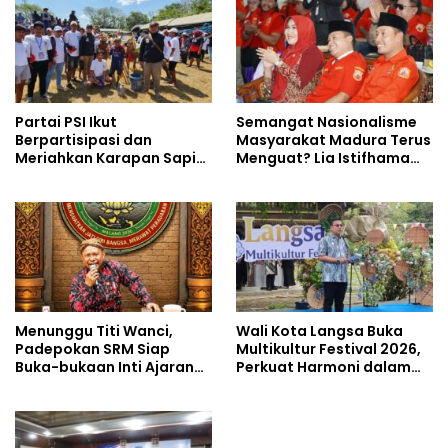
Partai PSI Ikut
Semangat Nasionalisme
Berpartisipasi dan
Masyarakat Madura Terus
Meriahkan Karapan Sapi
Menguat? Lia Istifhama
Piala AHY
Ajak MADAS Sedarah Jadi
Garda Pengabdian untuk
NKRI
Menunggu Titi Wanci,
Wali Kota Langsa Buka
Padepokan SRM Siap
Multikultur Festival 2026,
Buka-bukaan Inti Ajaran
Perkuat Harmoni dalam
Kasampurnan Budi Luhur
Keberagaman
di Kongres Kebudayaan
Nusantara 2026