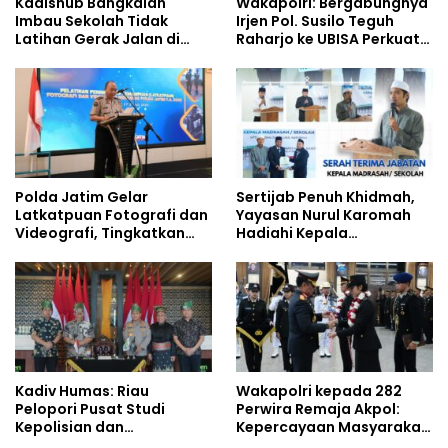
Kadishub Bangkalan
Wakapolri: Bergabungnya
Imbau Sekolah Tidak
Irjen Pol. Susilo Teguh
Latihan Gerak Jalan di
Raharjo ke UBISA Perkuat
Jalan Raya
Jejaring Nasional Pusat
Studi Kepolisian
Polda Jatim Gelar
Sertijab Penuh Khidmah,
Latkatpuan Fotografi dan
Yayasan Nurul Karomah
Videografi, Tingkatkan
Hadiahi Kepala
Kompetensi Personel di
Demisioner Voucher
Era Digital
Umrah
Kadiv Humas: Riau
Wakapolri kepada 282
Pelopori Pusat Studi
Perwira Remaja Akpol:
Kepolisian dan
Kepercayaan Masyarakat
Lingkungan, Green
Dibangun dari Integritas