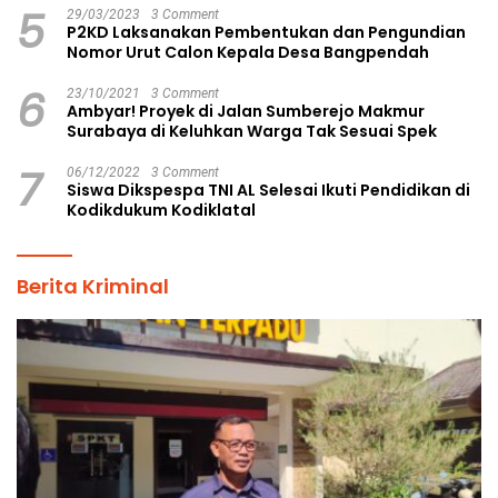
5
29/03/2023
3 Comment
P2KD Laksanakan Pembentukan dan Pengundian
Nomor Urut Calon Kepala Desa Bangpendah
6
23/10/2021
3 Comment
Ambyar! Proyek di Jalan Sumberejo Makmur
Surabaya di Keluhkan Warga Tak Sesuai Spek
7
06/12/2022
3 Comment
Siswa Dikspespa TNI AL Selesai Ikuti Pendidikan di
Kodikdukum Kodiklatal
Berita Kriminal