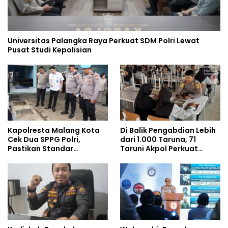
Universitas Palangka Raya Perkuat SDM Polri Lewat
Pusat Studi Kepolisian
Kapolresta Malang Kota
Di Balik Pengabdian Lebih
Cek Dua SPPG Polri,
dari 1.000 Taruna, 71
Pastikan Standar
Taruni Akpol Perkuat
Pemenuhan Gizi dan
Pembentukan Karakter
Pengelolaan Limbah
Siswa Sekolah Rakyat
Berjalan Optimal