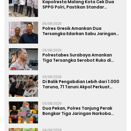
Kapolresta Malang Kota Cek Dua
SPPG Polri, Pastikan Standar
Pemenuhan Gizi dan Pengelolaan
Limbah Berjalan Optimal
06/08/2026
Polres Gresik Amankan Dua
Tersangka Edarkan Sabu Jaringan
Bangkalan
05/08/2026
Polrestabes Surabaya Amankan
Tiga Tersangka Serobot Ruko di
Ngagel
05/08/2026
Di Balik Pengabdian Lebih dari 1.000
Taruna, 71 Taruni Akpol Perkuat
Pembentukan Karakter Siswa
Sekolah Rakyat
05/08/2026
Dua Pekan, Polres Tanjung Perak
Bongkar Tiga Jaringan Narkoba
22,76 Gram Sabu dan Pil Ekstasi
04/08/2026