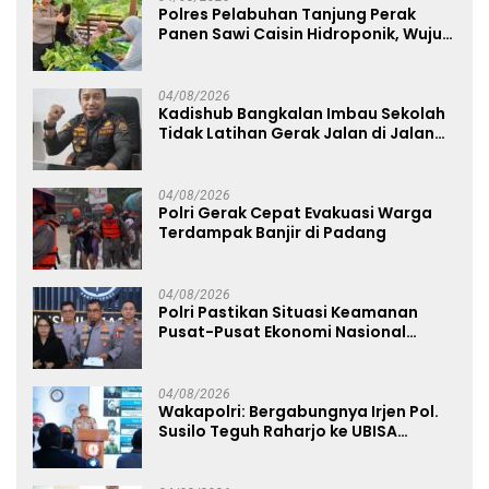
Polres Pelabuhan Tanjung Perak
Panen Sawi Caisin Hidroponik, Wujud
Nyata Dukung Ketahanan Pangan
Nasional
04/08/2026
Kadishub Bangkalan Imbau Sekolah
Tidak Latihan Gerak Jalan di Jalan
Raya
04/08/2026
Polri Gerak Cepat Evakuasi Warga
Terdampak Banjir di Padang
04/08/2026
Polri Pastikan Situasi Keamanan
Pusat-Pusat Ekonomi Nasional
Tetap Kondusif
04/08/2026
Wakapolri: Bergabungnya Irjen Pol.
Susilo Teguh Raharjo ke UBISA
Perkuat Jejaring Nasional Pusat
Studi Kepolisian