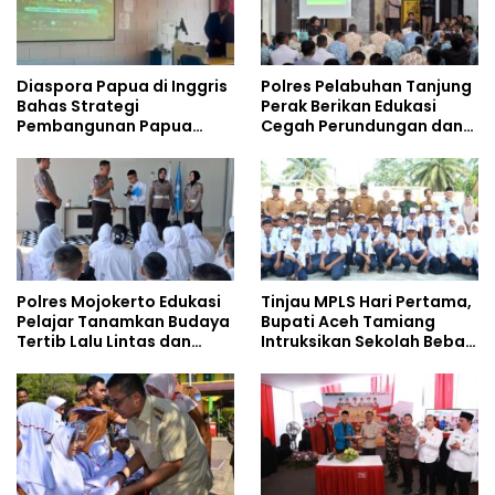
Diaspora Papua di Inggris
Polres Pelabuhan Tanjung
Bahas Strategi
Perak Berikan Edukasi
Pembangunan Papua
Cegah Perundungan dan
bersama Mahasiswa
Bijak Bermedia Sosial
Doktoral Internasional
kepada Pelajar MPLS
Polres Mojokerto Edukasi
Tinjau MPLS Hari Pertama,
Pelajar Tanamkan Budaya
Bupati Aceh Tamiang
Tertib Lalu Lintas dan
Intruksikan Sekolah Bebas
Cegah Perundungan
Perundungan