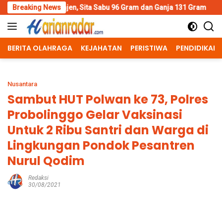
Skip
, Sita Sabu 96 Gram dan Ganja 131 Gram
Breaking News
Wujud Polisi Hum
to
content
BERITA OLAHRAGA
KEJAHATAN
PERISTIWA
PENDIDIKAN
Nusantara
Sambut HUT Polwan ke 73, Polres
Probolinggo Gelar Vaksinasi
Untuk 2 Ribu Santri dan Warga di
Lingkungan Pondok Pesantren
Nurul Qodim
Redaksi
30/08/2021