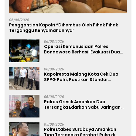
06/08/2026
Penggantian Kapolri “Dihembus Oleh Pihak Pihak
Terganggu Kenyamanannya”
06/08/2026
Operasi Kemanusiaan Polres
Bondowoso Berhasil Evakuasi Dua
Jenazah di Gunung Piramid
06/08/2026
Kapolresta Malang Kota Cek Dua
SPPG Polri, Pastikan Standar
Pemenuhan Gizi dan Pengelolaan
Limbah Berjalan Optimal
06/08/2026
Polres Gresik Amankan Dua
Tersangka Edarkan Sabu Jaringan
Bangkalan
05/08/2026
Polrestabes Surabaya Amankan
Tiga Tersangka Serobot Ruko di