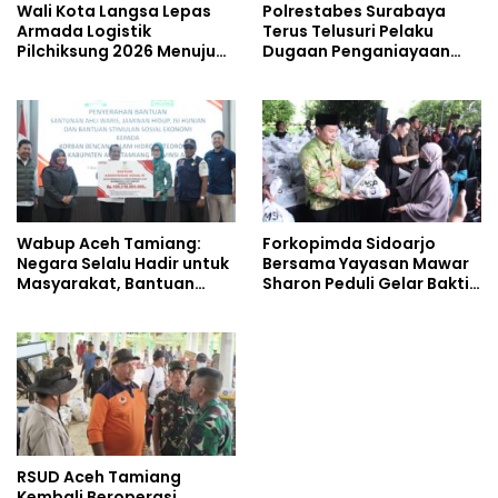
Wali Kota Langsa Lepas
Polrestabes Surabaya
Armada Logistik
Terus Telusuri Pelaku
Pilchiksung 2026 Menuju
Dugaan Penganiayaan
Lima Kecamatan
Wartawan Saat Meliput
Aksi Penolakan RUU TNI
Wabup Aceh Tamiang:
Forkopimda Sidoarjo
Negara Selalu Hadir untuk
Bersama Yayasan Mawar
Masyarakat, Bantuan
Sharon Peduli Gelar Bakti
Korban Bencana
Sosial
RSUD Aceh Tamiang
Kembali Beroperasi