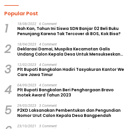
Popular Post
1
18/08/2022
6 Comment
Nah Kan, Tahun Ini Siswa SDN Banjar 02 Beli Buku
Penunjang Karena Tak Tercover di BOS, Kok Bisa?
2
18/04/2023
4 Comment
Deklarasi Damai, Muspika Kecamatan Galis
Undang Calon Kepala Desa Untuk Mensukseskan
Pilkades Aman dan Damai
3
12/02/2023
4 Comment
Plt Bupati Bangkalan Hadiri Tasyakuran Kantor We
Care Jawa Timur
4
04/09/2023
4 Comment
Plt Bupati Bangkalan Beri Penghargaan Bravo
Inotek Award Tahun 2023
5
29/03/2023
3 Comment
P2KD Laksanakan Pembentukan dan Pengundian
Nomor Urut Calon Kepala Desa Bangpendah
23/10/2021
3 Comment