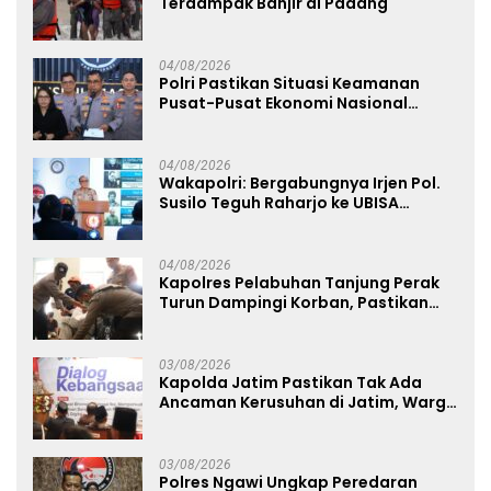
Terdampak Banjir di Padang
04/08/2026
Polri Pastikan Situasi Keamanan
Pusat-Pusat Ekonomi Nasional
Tetap Kondusif
04/08/2026
Wakapolri: Bergabungnya Irjen Pol.
Susilo Teguh Raharjo ke UBISA
Perkuat Jejaring Nasional Pusat
Studi Kepolisian
04/08/2026
Kapolres Pelabuhan Tanjung Perak
Turun Dampingi Korban, Pastikan
Penanganan Kebakaran KM Mutiara
Sentosa 2 Berjalan Maksimal
03/08/2026
Kapolda Jatim Pastikan Tak Ada
Ancaman Kerusuhan di Jatim, Warga
Diminta Tak Percaya Hoaks
03/08/2026
Polres Ngawi Ungkap Peredaran