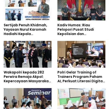
Sertijab Penuh Khidmah,
Kadiv Humas: Riau
Yayasan Nurul Karomah
Pelopori Pusat Studi
Hadiahi Kepala
Kepolisian dan
Demisioner Voucher
Lingkungan, Green
Umrah
Policing Masuki Babak
Baru
Wakapolri kepada 282
Polri Gelar Training of
Perwira Remaja Akpol:
Trainers Program Paham
Kepercayaan Masyarakat
AI, Perkuat Literasi Digital
Dibangun dari Integritas
Pelajar