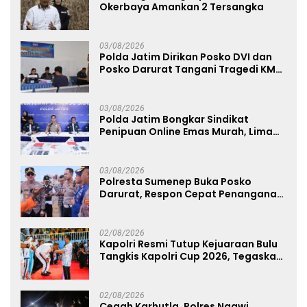
Okerbaya Amankan 2 Tersangka
03/08/2026
Polda Jatim Dirikan Posko DVI dan
Posko Darurat Tangani Tragedi KMP
Mutiara Sentosa II
03/08/2026
Polda Jatim Bongkar Sindikat
Penipuan Online Emas Murah, Lima
Tersangka Diantaranya Warga
Binaan Lapas Diamankan
03/08/2026
Polresta Sumenep Buka Posko
Darurat, Respon Cepat Penanganan
Korban Kebakaran KM Mutiara
Sentosa 2
02/08/2026
Kapolri Resmi Tutup Kejuaraan Bulu
Tangkis Kapolri Cup 2026, Tegaskan
Komitmen Polri Dukung Prestasi
Atlet Nasional
02/08/2026
Cegah Karhutla, Polres Ngawi