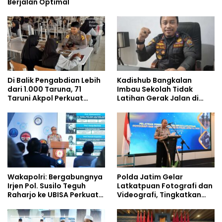
Berjalan Optimal
Di Balik Pengabdian Lebih
Kadishub Bangkalan
dari 1.000 Taruna, 71
Imbau Sekolah Tidak
Taruni Akpol Perkuat
Latihan Gerak Jalan di
Pembentukan Karakter
Jalan Raya
Siswa Sekolah Rakyat
Wakapolri: Bergabungnya
Polda Jatim Gelar
Irjen Pol. Susilo Teguh
Latkatpuan Fotografi dan
Raharjo ke UBISA Perkuat
Videografi, Tingkatkan
Jejaring Nasional Pusat
Kompetensi Personel di
Studi Kepolisian
Era Digital