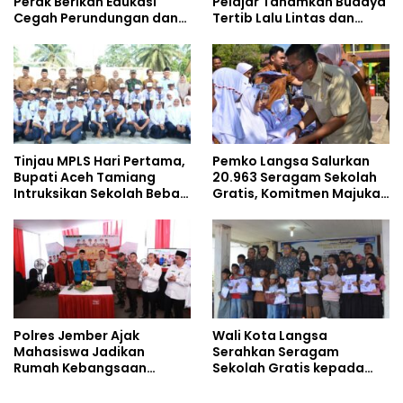
Perak Berikan Edukasi
Pelajar Tanamkan Budaya
Cegah Perundungan dan
Tertib Lalu Lintas dan
Bijak Bermedia Sosial
Cegah Perundungan
kepada Pelajar MPLS
Tinjau MPLS Hari Pertama,
Pemko Langsa Salurkan
Bupati Aceh Tamiang
20.963 Seragam Sekolah
Intruksikan Sekolah Bebas
Gratis, Komitmen Majukan
Perundungan
Pendidikan
Polres Jember Ajak
Wali Kota Langsa
Mahasiswa Jadikan
Serahkan Seragam
Rumah Kebangsaan
Sekolah Gratis kepada
Ruang Kolaborasi Lahirkan
Anak Yatim Piatu di
Gagasan Konstruktif
Langsa Kota