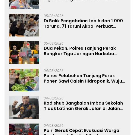
Ngagel
05/08/2026
Di Balik Pengabdian Lebih dari 1.000
Taruna, 71 Taruni Akpol Perkuat
Pembentukan Karakter Siswa
Sekolah Rakyat
05/08/2026
Dua Pekan, Polres Tanjung Perak
Bongkar Tiga Jaringan Narkoba
22,76 Gram Sabu dan Pil Ekstasi
04/08/2026
Polres Pelabuhan Tanjung Perak
Panen Sawi Caisin Hidroponik, Wujud
Nyata Dukung Ketahanan Pangan
Nasional
04/08/2026
Kadishub Bangkalan Imbau Sekolah
Tidak Latihan Gerak Jalan di Jalan
Raya
04/08/2026
Polri Gerak Cepat Evakuasi Warga