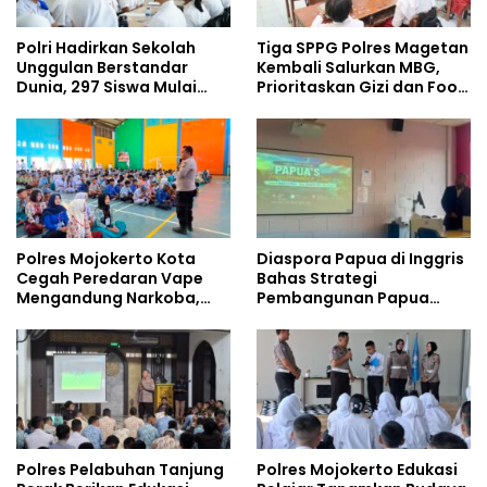
Polri Hadirkan Sekolah
Tiga SPPG Polres Magetan
Unggulan Berstandar
Kembali Salurkan MBG,
Dunia, 297 Siswa Mulai
Prioritaskan Gizi dan Food
Tempati Kampus
Safety
Polres Mojokerto Kota
Diaspora Papua di Inggris
Cegah Peredaran Vape
Bahas Strategi
Mengandung Narkoba,
Pembangunan Papua
Gencarkan Sosialisasi di
bersama Mahasiswa
Kalangan Remaja
Doktoral Internasional
Polres Pelabuhan Tanjung
Polres Mojokerto Edukasi