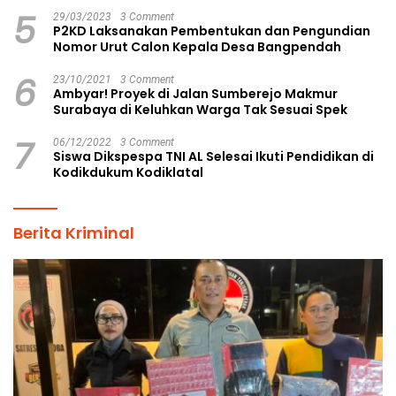
5
29/03/2023
3 Comment
P2KD Laksanakan Pembentukan dan Pengundian
Nomor Urut Calon Kepala Desa Bangpendah
6
23/10/2021
3 Comment
Ambyar! Proyek di Jalan Sumberejo Makmur
Surabaya di Keluhkan Warga Tak Sesuai Spek
7
06/12/2022
3 Comment
Siswa Dikspespa TNI AL Selesai Ikuti Pendidikan di
Kodikdukum Kodiklatal
Berita Kriminal