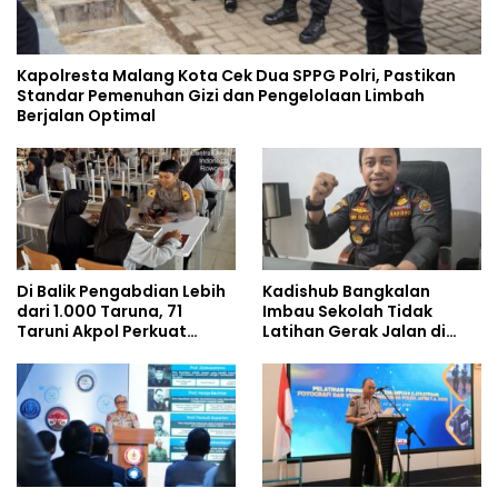
Kapolresta Malang Kota Cek Dua SPPG Polri, Pastikan
Standar Pemenuhan Gizi dan Pengelolaan Limbah
Berjalan Optimal
Di Balik Pengabdian Lebih
Kadishub Bangkalan
dari 1.000 Taruna, 71
Imbau Sekolah Tidak
Taruni Akpol Perkuat
Latihan Gerak Jalan di
Pembentukan Karakter
Jalan Raya
Siswa Sekolah Rakyat