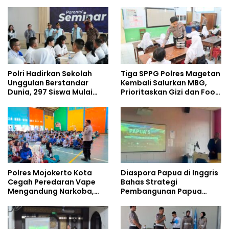
Dibangun dari Integritas
Pelajar
Polri Hadirkan Sekolah
Tiga SPPG Polres Magetan
Unggulan Berstandar
Kembali Salurkan MBG,
Dunia, 297 Siswa Mulai
Prioritaskan Gizi dan Food
Tempati Kampus
Safety
Polres Mojokerto Kota
Diaspora Papua di Inggris
Cegah Peredaran Vape
Bahas Strategi
Mengandung Narkoba,
Pembangunan Papua
Gencarkan Sosialisasi di
bersama Mahasiswa
Kalangan Remaja
Doktoral Internasional