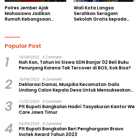
Polres Jember Ajak
Wali Kota Langsa
Mahasiswa Jadikan
Serahkan Seragam
Rumah Kebangsaan
Sekolah Gratis kepada
Ruang Kolaborasi Lahirkan
Anak Yatim Piatu di
Gagasan Konstruktif
Langsa Kota
Popular Post
1
18/08/2022
6 Comment
Nah Kan, Tahun Ini Siswa SDN Banjar 02 Beli Buku
Penunjang Karena Tak Tercover di BOS, Kok Bisa?
2
18/04/2023
4 Comment
Deklarasi Damai, Muspika Kecamatan Galis
Undang Calon Kepala Desa Untuk Mensukseskan
Pilkades Aman dan Damai
3
12/02/2023
4 Comment
Plt Bupati Bangkalan Hadiri Tasyakuran Kantor We
Care Jawa Timur
4
04/09/2023
4 Comment
Plt Bupati Bangkalan Beri Penghargaan Bravo
Inotek Award Tahun 2023