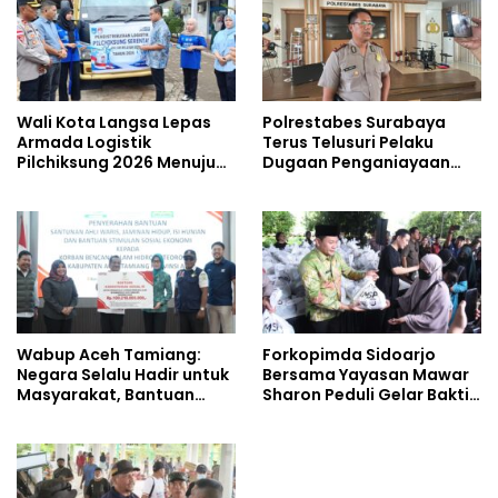
Wali Kota Langsa Lepas
Polrestabes Surabaya
Armada Logistik
Terus Telusuri Pelaku
Pilchiksung 2026 Menuju
Dugaan Penganiayaan
Lima Kecamatan
Wartawan Saat Meliput
Aksi Penolakan RUU TNI
Wabup Aceh Tamiang:
Forkopimda Sidoarjo
Negara Selalu Hadir untuk
Bersama Yayasan Mawar
Masyarakat, Bantuan
Sharon Peduli Gelar Bakti
Korban Bencana
Sosial