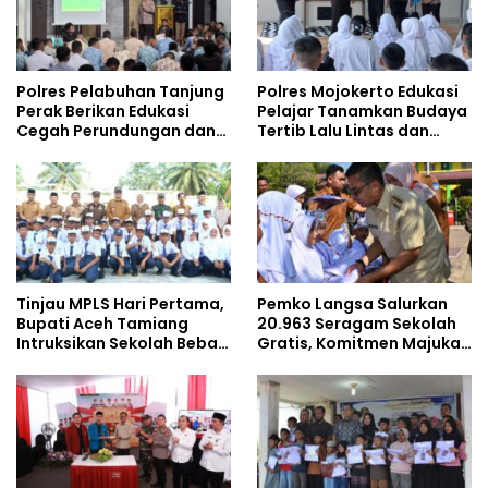
Polres Pelabuhan Tanjung
Polres Mojokerto Edukasi
Perak Berikan Edukasi
Pelajar Tanamkan Budaya
Cegah Perundungan dan
Tertib Lalu Lintas dan
Bijak Bermedia Sosial
Cegah Perundungan
kepada Pelajar MPLS
Tinjau MPLS Hari Pertama,
Pemko Langsa Salurkan
Bupati Aceh Tamiang
20.963 Seragam Sekolah
Intruksikan Sekolah Bebas
Gratis, Komitmen Majukan
Perundungan
Pendidikan