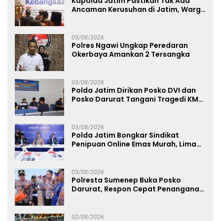
Kapolda Jatim Pastikan Tak Ada
Ancaman Kerusuhan di Jatim, Warga
Diminta Tak Percaya Hoaks
03/08/2026
Polres Ngawi Ungkap Peredaran
Okerbaya Amankan 2 Tersangka
03/08/2026
Polda Jatim Dirikan Posko DVI dan
Posko Darurat Tangani Tragedi KMP
Mutiara Sentosa II
03/08/2026
Polda Jatim Bongkar Sindikat
Penipuan Online Emas Murah, Lima
Tersangka Diantaranya Warga
Binaan Lapas Diamankan
03/08/2026
Polresta Sumenep Buka Posko
Darurat, Respon Cepat Penanganan
Korban Kebakaran KM Mutiara
Sentosa 2
02/08/2026