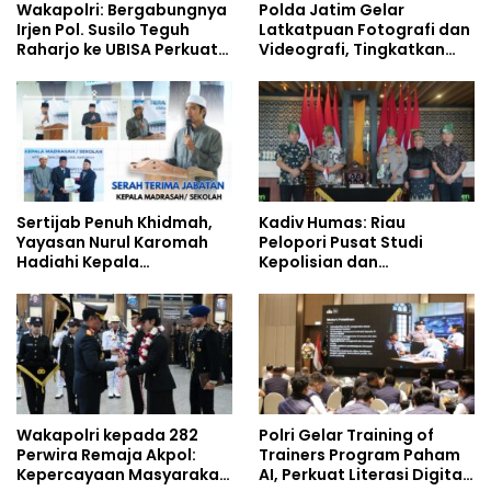
Wakapolri: Bergabungnya
Polda Jatim Gelar
Irjen Pol. Susilo Teguh
Latkatpuan Fotografi dan
Raharjo ke UBISA Perkuat
Videografi, Tingkatkan
Jejaring Nasional Pusat
Kompetensi Personel di
Studi Kepolisian
Era Digital
Sertijab Penuh Khidmah,
Kadiv Humas: Riau
Yayasan Nurul Karomah
Pelopori Pusat Studi
Hadiahi Kepala
Kepolisian dan
Demisioner Voucher
Lingkungan, Green
Umrah
Policing Masuki Babak
Baru
Wakapolri kepada 282
Polri Gelar Training of
Perwira Remaja Akpol:
Trainers Program Paham
Kepercayaan Masyarakat
AI, Perkuat Literasi Digital