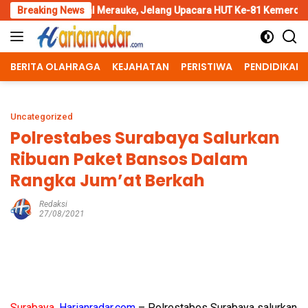
Skip
Merauke, Jelang Upacara HUT Ke-81 Kemerdekaan RI
Breaking News
Penggan
to
content
BERITA OLAHRAGA
KEJAHATAN
PERISTIWA
PENDIDIKAN
Uncategorized
Polrestabes Surabaya Salurkan
Ribuan Paket Bansos Dalam
Rangka Jum’at Berkah
Redaksi
27/08/2021
Surabaya,
Harianradar.com
–
Polrestabes
Surabaya salurkan