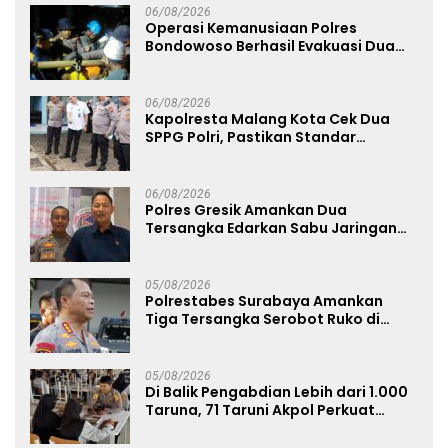
06/08/2026
Operasi Kemanusiaan Polres
Bondowoso Berhasil Evakuasi Dua
Jenazah di Gunung Piramid
06/08/2026
Kapolresta Malang Kota Cek Dua
SPPG Polri, Pastikan Standar
Pemenuhan Gizi dan Pengelolaan
Limbah Berjalan Optimal
06/08/2026
Polres Gresik Amankan Dua
Tersangka Edarkan Sabu Jaringan
Bangkalan
05/08/2026
Polrestabes Surabaya Amankan
Tiga Tersangka Serobot Ruko di
Ngagel
05/08/2026
Di Balik Pengabdian Lebih dari 1.000
Taruna, 71 Taruni Akpol Perkuat
Pembentukan Karakter Siswa
Sekolah Rakyat