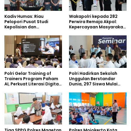
Kadiv Humas: Riau
Wakapolri kepada 282
Pelopori Pusat Studi
Perwira Remaja Akpol:
Kepolisian dan
Kepercayaan Masyarakat
Lingkungan, Green
Dibangun dari Integritas
Policing Masuki Babak
Baru
Polri Gelar Training of
Polri Hadirkan Sekolah
Trainers Program Paham
Unggulan Berstandar
AI, Perkuat Literasi Digital
Dunia, 297 Siswa Mulai
Pelajar
Tempati Kampus
Tiga SPPG Polres Magetan
Polres Mojokerto Kota