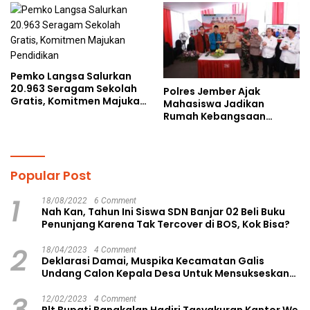
Pemko Langsa Salurkan
20.963 Seragam Sekolah
Polres Jember Ajak
Gratis, Komitmen Majukan
Mahasiswa Jadikan
Pendidikan
Rumah Kebangsaan
Ruang Kolaborasi Lahirkan
Gagasan Konstruktif
Popular Post
1
18/08/2022
6 Comment
Nah Kan, Tahun Ini Siswa SDN Banjar 02 Beli Buku
Penunjang Karena Tak Tercover di BOS, Kok Bisa?
2
18/04/2023
4 Comment
Deklarasi Damai, Muspika Kecamatan Galis
Undang Calon Kepala Desa Untuk Mensukseskan
Pilkades Aman dan Damai
3
12/02/2023
4 Comment
Plt Bupati Bangkalan Hadiri Tasyakuran Kantor We