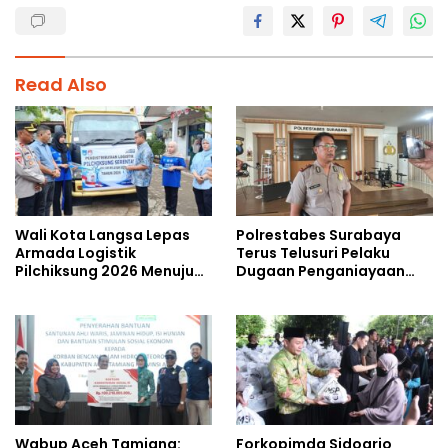
Read Also
Wali Kota Langsa Lepas
Polrestabes Surabaya
Armada Logistik
Terus Telusuri Pelaku
Pilchiksung 2026 Menuju
Dugaan Penganiayaan
Lima Kecamatan
Wartawan Saat Meliput
Aksi Penolakan RUU TNI
Wabup Aceh Tamiang:
Forkopimda Sidoarjo