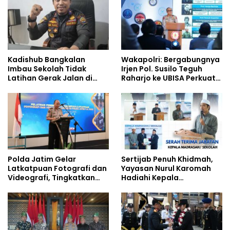
Berjalan Optimal
Kadishub Bangkalan
Wakapolri: Bergabungnya
Imbau Sekolah Tidak
Irjen Pol. Susilo Teguh
Latihan Gerak Jalan di
Raharjo ke UBISA Perkuat
Jalan Raya
Jejaring Nasional Pusat
Studi Kepolisian
Polda Jatim Gelar
Sertijab Penuh Khidmah,
Latkatpuan Fotografi dan
Yayasan Nurul Karomah
Videografi, Tingkatkan
Hadiahi Kepala
Kompetensi Personel di
Demisioner Voucher
Era Digital
Umrah