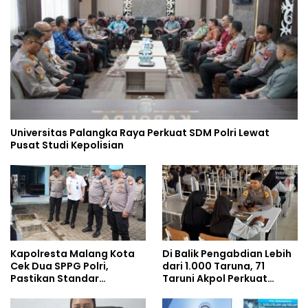
Universitas Palangka Raya Perkuat SDM Polri Lewat
Pusat Studi Kepolisian
Kapolresta Malang Kota
Di Balik Pengabdian Lebih
Cek Dua SPPG Polri,
dari 1.000 Taruna, 71
Pastikan Standar
Taruni Akpol Perkuat
Pemenuhan Gizi dan
Pembentukan Karakter
Pengelolaan Limbah
Siswa Sekolah Rakyat