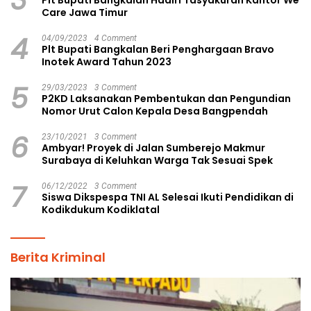
Care Jawa Timur
4
04/09/2023
4 Comment
Plt Bupati Bangkalan Beri Penghargaan Bravo
Inotek Award Tahun 2023
5
29/03/2023
3 Comment
P2KD Laksanakan Pembentukan dan Pengundian
Nomor Urut Calon Kepala Desa Bangpendah
6
23/10/2021
3 Comment
Ambyar! Proyek di Jalan Sumberejo Makmur
Surabaya di Keluhkan Warga Tak Sesuai Spek
7
06/12/2022
3 Comment
Siswa Dikspespa TNI AL Selesai Ikuti Pendidikan di
Kodikdukum Kodiklatal
Berita Kriminal