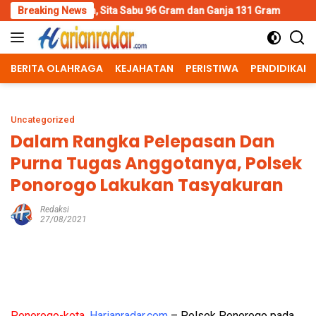
Skip
Sita Sabu 96 Gram dan Ganja 131 Gram
Breaking News
Wujud Polisi Human
to
content
BERITA OLAHRAGA
KEJAHATAN
PERISTIWA
PENDIDIKAN
Uncategorized
Dalam Rangka Pelepasan Dan
Purna Tugas Anggotanya, Polsek
Ponorogo Lakukan Tasyakuran
Redaksi
27/08/2021
Ponorogo-kota,
Harianradar.com
– Polsek Ponorogo pada