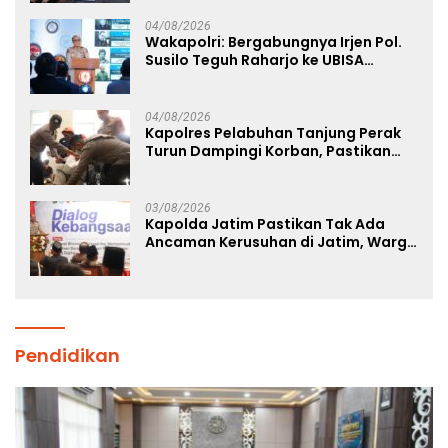
04/08/2026
Wakapolri: Bergabungnya Irjen Pol.
Susilo Teguh Raharjo ke UBISA
Perkuat Jejaring Nasional Pusat
Studi Kepolisian
04/08/2026
Kapolres Pelabuhan Tanjung Perak
Turun Dampingi Korban, Pastikan
Penanganan Kebakaran KM Mutiara
Sentosa 2 Berjalan Maksimal
03/08/2026
Kapolda Jatim Pastikan Tak Ada
Ancaman Kerusuhan di Jatim, Warga
Diminta Tak Percaya Hoaks
Pendidikan