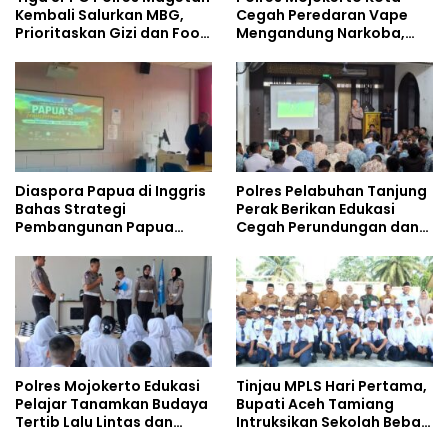
Kembali Salurkan MBG,
Cegah Peredaran Vape
Prioritaskan Gizi dan Food
Mengandung Narkoba,
Safety
Gencarkan Sosialisasi di
Kalangan Remaja
Diaspora Papua di Inggris
Polres Pelabuhan Tanjung
Bahas Strategi
Perak Berikan Edukasi
Pembangunan Papua
Cegah Perundungan dan
bersama Mahasiswa
Bijak Bermedia Sosial
Doktoral Internasional
kepada Pelajar MPLS
Polres Mojokerto Edukasi
Tinjau MPLS Hari Pertama,
Pelajar Tanamkan Budaya
Bupati Aceh Tamiang
Tertib Lalu Lintas dan
Intruksikan Sekolah Bebas
Cegah Perundungan
Perundungan