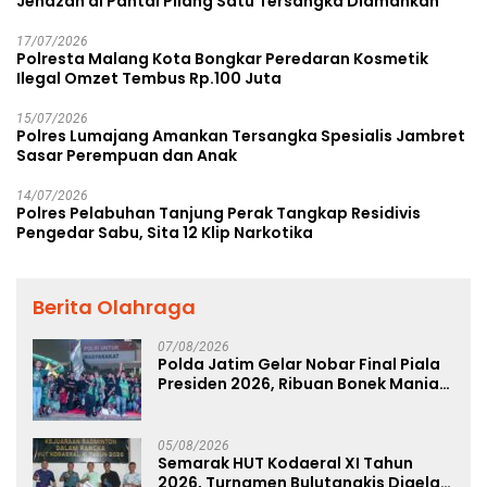
Jenazah di Pantai Pilang Satu Tersangka Diamankan
17/07/2026
Polresta Malang Kota Bongkar Peredaran Kosmetik
Ilegal Omzet Tembus Rp.100 Juta
15/07/2026
Polres Lumajang Amankan Tersangka Spesialis Jambret
Sasar Perempuan dan Anak
14/07/2026
Polres Pelabuhan Tanjung Perak Tangkap Residivis
Pengedar Sabu, Sita 12 Klip Narkotika
Berita Olahraga
07/08/2026
Polda Jatim Gelar Nobar Final Piala
Presiden 2026, Ribuan Bonek Mania
Dukung Persebaya dari Lapangan
Mapolda
05/08/2026
Semarak HUT Kodaeral XI Tahun
2026, Turnamen Bulutangkis Digelar