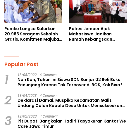
Pemko Langsa Salurkan
Polres Jember Ajak
20.963 Seragam Sekolah
Mahasiswa Jadikan
Gratis, Komitmen Majukan
Rumah Kebangsaan
Pendidikan
Ruang Kolaborasi Lahirkan
Gagasan Konstruktif
Popular Post
1
18/08/2022
6 Comment
Nah Kan, Tahun Ini Siswa SDN Banjar 02 Beli Buku
Penunjang Karena Tak Tercover di BOS, Kok Bisa?
2
18/04/2023
4 Comment
Deklarasi Damai, Muspika Kecamatan Galis
Undang Calon Kepala Desa Untuk Mensukseskan
Pilkades Aman dan Damai
3
12/02/2023
4 Comment
Plt Bupati Bangkalan Hadiri Tasyakuran Kantor We
Care Jawa Timur