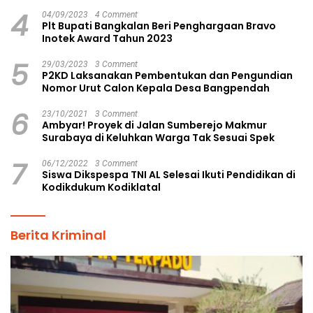
4
04/09/2023
4 Comment
Plt Bupati Bangkalan Beri Penghargaan Bravo
Inotek Award Tahun 2023
5
29/03/2023
3 Comment
P2KD Laksanakan Pembentukan dan Pengundian
Nomor Urut Calon Kepala Desa Bangpendah
6
23/10/2021
3 Comment
Ambyar! Proyek di Jalan Sumberejo Makmur
Surabaya di Keluhkan Warga Tak Sesuai Spek
7
06/12/2022
3 Comment
Siswa Dikspespa TNI AL Selesai Ikuti Pendidikan di
Kodikdukum Kodiklatal
Berita Kriminal