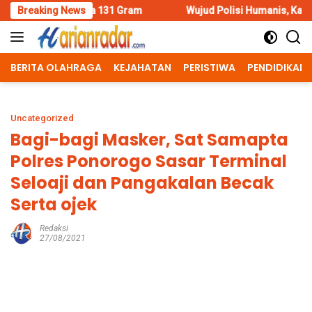
Skip
 131 Gram
Breaking News
Wujud Polisi Humanis, Kasatlantas Polres Bangk
to
content
BERITA OLAHRAGA
KEJAHATAN
PERISTIWA
PENDIDIKAN
Uncategorized
Bagi-bagi Masker, Sat Samapta
Polres Ponorogo Sasar Terminal
Seloaji dan Pangakalan Becak
Serta ojek
Redaksi
27/08/2021