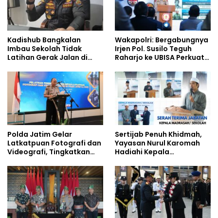
Kadishub Bangkalan
Wakapolri: Bergabungnya
Imbau Sekolah Tidak
Irjen Pol. Susilo Teguh
Latihan Gerak Jalan di
Raharjo ke UBISA Perkuat
Jalan Raya
Jejaring Nasional Pusat
Studi Kepolisian
Polda Jatim Gelar
Sertijab Penuh Khidmah,
Latkatpuan Fotografi dan
Yayasan Nurul Karomah
Videografi, Tingkatkan
Hadiahi Kepala
Kompetensi Personel di
Demisioner Voucher
Era Digital
Umrah