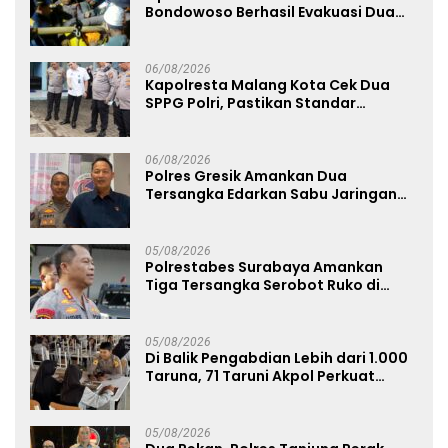
Bondowoso Berhasil Evakuasi Dua
Jenazah di Gunung Piramid
06/08/2026
Kapolresta Malang Kota Cek Dua
SPPG Polri, Pastikan Standar
Pemenuhan Gizi dan Pengelolaan
Limbah Berjalan Optimal
06/08/2026
Polres Gresik Amankan Dua
Tersangka Edarkan Sabu Jaringan
Bangkalan
05/08/2026
Polrestabes Surabaya Amankan
Tiga Tersangka Serobot Ruko di
Ngagel
05/08/2026
Di Balik Pengabdian Lebih dari 1.000
Taruna, 71 Taruni Akpol Perkuat
Pembentukan Karakter Siswa
Sekolah Rakyat
05/08/2026