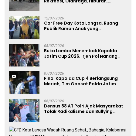
Rekreasi, Olahraga, Hiburan,
Layanan Publik, dan Penguatan
UMKM
12/07/2026
Car Free Day Kota Langsa, Ruang
Publik Ramah Anak yang
Menggerakkan UMKM dan Layanan
Publik
08/07/2026
Buka Lomba Menembak Kapolda
Jatim Cup 2026, Irjen Pol Nanang
Avianto Tekankan Profesionalisme
Penggunaan Senjata Api
07/07/2026
Final Kapolda Cup 4 Berlangsung
Meriah, Tim Gabsat Polda Jatim
Angkat Trofi Juara
06/07/2026
Densus 88 AT Polri Ajak Masyarakat
Tolak Radikalisme dan Bullying
melalui Kampanye Edukasi di Car
Free Day Makassar