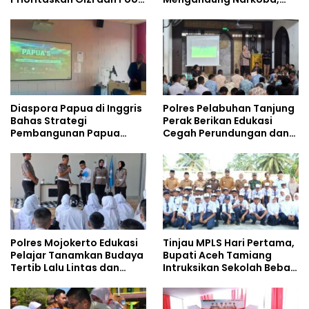
Safety
Gencarkan Sosialisasi di
Kalangan Remaja
Diaspora Papua di Inggris
Polres Pelabuhan Tanjung
Bahas Strategi
Perak Berikan Edukasi
Pembangunan Papua
Cegah Perundungan dan
bersama Mahasiswa
Bijak Bermedia Sosial
Doktoral Internasional
kepada Pelajar MPLS
Polres Mojokerto Edukasi
Tinjau MPLS Hari Pertama,
Pelajar Tanamkan Budaya
Bupati Aceh Tamiang
Tertib Lalu Lintas dan
Intruksikan Sekolah Bebas
Cegah Perundungan
Perundungan