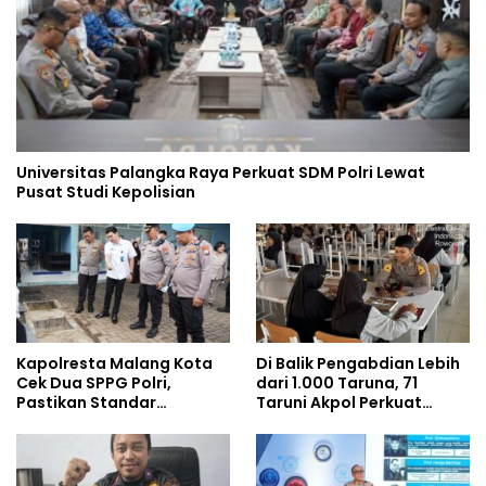
Universitas Palangka Raya Perkuat SDM Polri Lewat
Pusat Studi Kepolisian
Kapolresta Malang Kota
Di Balik Pengabdian Lebih
Cek Dua SPPG Polri,
dari 1.000 Taruna, 71
Pastikan Standar
Taruni Akpol Perkuat
Pemenuhan Gizi dan
Pembentukan Karakter
Pengelolaan Limbah
Siswa Sekolah Rakyat
Berjalan Optimal