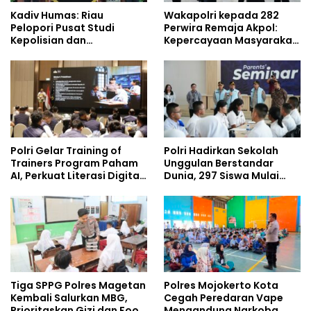
Kadiv Humas: Riau
Wakapolri kepada 282
Pelopori Pusat Studi
Perwira Remaja Akpol:
Kepolisian dan
Kepercayaan Masyarakat
Lingkungan, Green
Dibangun dari Integritas
Policing Masuki Babak
Baru
Polri Gelar Training of
Polri Hadirkan Sekolah
Trainers Program Paham
Unggulan Berstandar
AI, Perkuat Literasi Digital
Dunia, 297 Siswa Mulai
Pelajar
Tempati Kampus
Tiga SPPG Polres Magetan
Polres Mojokerto Kota
Kembali Salurkan MBG,
Cegah Peredaran Vape
Prioritaskan Gizi dan Food
Mengandung Narkoba,