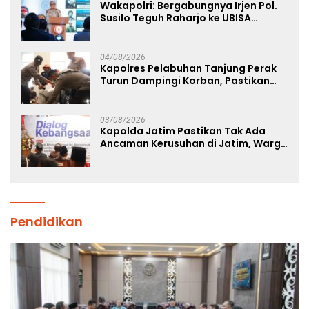
Wakapolri: Bergabungnya Irjen Pol.
Susilo Teguh Raharjo ke UBISA
Perkuat Jejaring Nasional Pusat
Studi Kepolisian
04/08/2026
Kapolres Pelabuhan Tanjung Perak
Turun Dampingi Korban, Pastikan
Penanganan Kebakaran KM Mutiara
Sentosa 2 Berjalan Maksimal
03/08/2026
Kapolda Jatim Pastikan Tak Ada
Ancaman Kerusuhan di Jatim, Warga
Diminta Tak Percaya Hoaks
Pendidikan