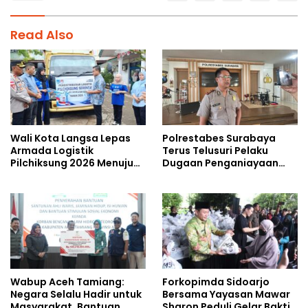
Read Also
Wali Kota Langsa Lepas
Polrestabes Surabaya
Armada Logistik
Terus Telusuri Pelaku
Pilchiksung 2026 Menuju
Dugaan Penganiayaan
Lima Kecamatan
Wartawan Saat Meliput
Aksi Penolakan RUU TNI
Wabup Aceh Tamiang:
Forkopimda Sidoarjo
Negara Selalu Hadir untuk
Bersama Yayasan Mawar
Masyarakat, Bantuan
Sharon Peduli Gelar Bakti