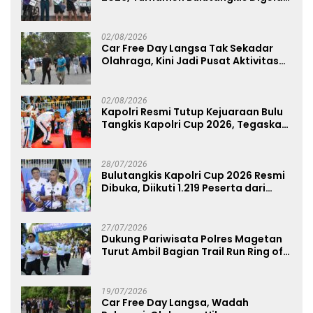
untuk Cetak Atlet Berprestasi dan
Perkuat Soliditas Prajurit
02/08/2026
Car Free Day Langsa Tak Sekadar
Olahraga, Kini Jadi Pusat Aktivitas
dan Pelayanan Publik
02/08/2026
Kapolri Resmi Tutup Kejuaraan Bulu
Tangkis Kapolri Cup 2026, Tegaskan
Komitmen Polri Dukung Prestasi
Atlet Nasional
28/07/2026
Bulutangkis Kapolri Cup 2026 Resmi
Dibuka, Diikuti 1.219 Peserta dari
Kategori Umum, Polri, dan Difabel
27/07/2026
Dukung Pariwisata Polres Magetan
Turut Ambil Bagian Trail Run Ring of
Lawu 2026
19/07/2026
Car Free Day Langsa, Wadah