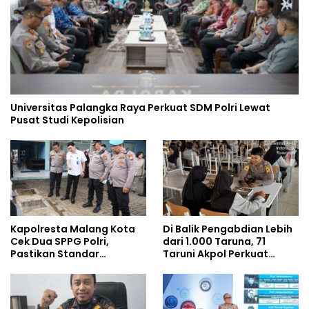
Universitas Palangka Raya Perkuat SDM Polri Lewat
Pusat Studi Kepolisian
Kapolresta Malang Kota
Di Balik Pengabdian Lebih
Cek Dua SPPG Polri,
dari 1.000 Taruna, 71
Pastikan Standar
Taruni Akpol Perkuat
Pemenuhan Gizi dan
Pembentukan Karakter
Pengelolaan Limbah
Siswa Sekolah Rakyat
Berjalan Optimal