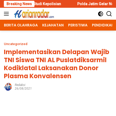
Skip
tudi Kepolisian
Breaking News
Polda Jatim Gelar Nobar Final Piala Presi
to
content
BERITA OLAHRAGA
KEJAHATAN
PERISTIWA
PENDIDIKAN
Uncategorized
Implementasikan Delapan Wajib
TNI Siswa TNI AL Puslatdiksarmil
Kodiklatal Laksanakan Donor
Plasma Konvalensen
Redaksi
26/08/2021