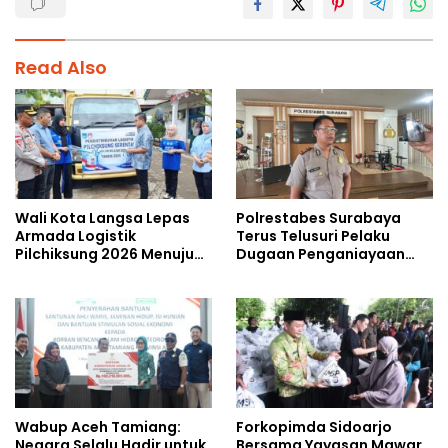
Read Also
Wali Kota Langsa Lepas
Polrestabes Surabaya
Armada Logistik
Terus Telusuri Pelaku
Pilchiksung 2026 Menuju
Dugaan Penganiayaan
Lima Kecamatan
Wartawan Saat Meliput
Aksi Penolakan RUU TNI
Wabup Aceh Tamiang:
Forkopimda Sidoarjo
Negara Selalu Hadir untuk
Bersama Yayasan Mawar