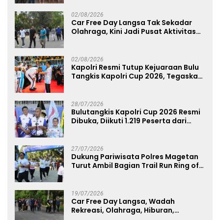
Perkuat Soliditas Prajurit
02/08/2026
Car Free Day Langsa Tak Sekadar
Olahraga, Kini Jadi Pusat Aktivitas
dan Pelayanan Publik
02/08/2026
Kapolri Resmi Tutup Kejuaraan Bulu
Tangkis Kapolri Cup 2026, Tegaskan
Komitmen Polri Dukung Prestasi
Atlet Nasional
28/07/2026
Bulutangkis Kapolri Cup 2026 Resmi
Dibuka, Diikuti 1.219 Peserta dari
Kategori Umum, Polri, dan Difabel
27/07/2026
Dukung Pariwisata Polres Magetan
Turut Ambil Bagian Trail Run Ring of
Lawu 2026
19/07/2026
Car Free Day Langsa, Wadah
Rekreasi, Olahraga, Hiburan,
Layanan Publik, dan Penguatan