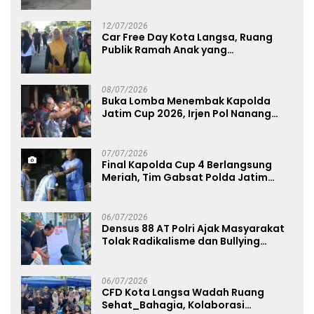
UMKM
12/07/2026
Car Free Day Kota Langsa, Ruang
Publik Ramah Anak yang
Menggerakkan UMKM dan Layanan
Publik
08/07/2026
Buka Lomba Menembak Kapolda
Jatim Cup 2026, Irjen Pol Nanang
Avianto Tekankan Profesionalisme
Penggunaan Senjata Api
07/07/2026
Final Kapolda Cup 4 Berlangsung
Meriah, Tim Gabsat Polda Jatim
Angkat Trofi Juara
06/07/2026
Densus 88 AT Polri Ajak Masyarakat
Tolak Radikalisme dan Bullying
melalui Kampanye Edukasi di Car
Free Day Makassar
06/07/2026
CFD Kota Langsa Wadah Ruang
Sehat_Bahagia, Kolaborasi