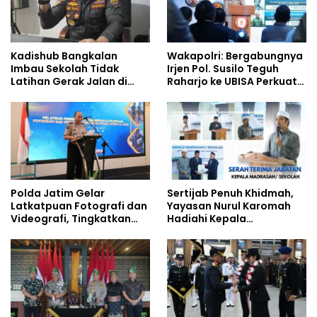
Kadishub Bangkalan
Wakapolri: Bergabungnya
Imbau Sekolah Tidak
Irjen Pol. Susilo Teguh
Latihan Gerak Jalan di
Raharjo ke UBISA Perkuat
Jalan Raya
Jejaring Nasional Pusat
Studi Kepolisian
Polda Jatim Gelar
Sertijab Penuh Khidmah,
Latkatpuan Fotografi dan
Yayasan Nurul Karomah
Videografi, Tingkatkan
Hadiahi Kepala
Kompetensi Personel di
Demisioner Voucher
Era Digital
Umrah