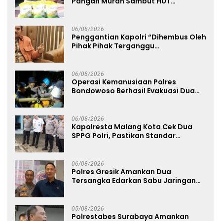
Pangan Murah Sambut HUT
Kemerdekaan RI ke-81
06/08/2026
Penggantian Kapolri “Dihembus Oleh
Pihak Pihak Terganggu
Kenyamanannya”
06/08/2026
Operasi Kemanusiaan Polres
Bondowoso Berhasil Evakuasi Dua
Jenazah di Gunung Piramid
06/08/2026
Kapolresta Malang Kota Cek Dua
SPPG Polri, Pastikan Standar
Pemenuhan Gizi dan Pengelolaan
Limbah Berjalan Optimal
06/08/2026
Polres Gresik Amankan Dua
Tersangka Edarkan Sabu Jaringan
Bangkalan
05/08/2026
Polrestabes Surabaya Amankan