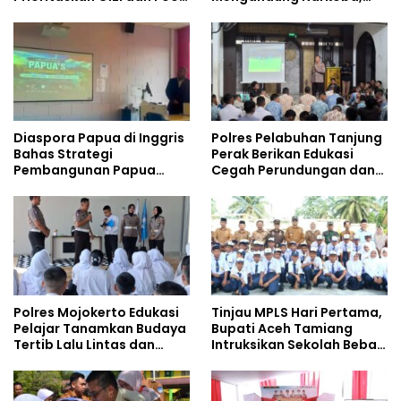
Safety
Gencarkan Sosialisasi di
Kalangan Remaja
Diaspora Papua di Inggris
Polres Pelabuhan Tanjung
Bahas Strategi
Perak Berikan Edukasi
Pembangunan Papua
Cegah Perundungan dan
bersama Mahasiswa
Bijak Bermedia Sosial
Doktoral Internasional
kepada Pelajar MPLS
Polres Mojokerto Edukasi
Tinjau MPLS Hari Pertama,
Pelajar Tanamkan Budaya
Bupati Aceh Tamiang
Tertib Lalu Lintas dan
Intruksikan Sekolah Bebas
Cegah Perundungan
Perundungan