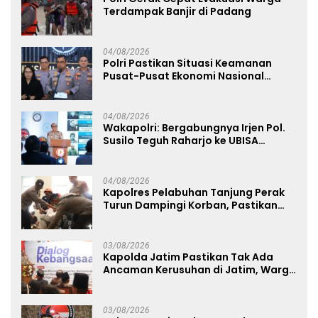
Terdampak Banjir di Padang
04/08/2026
Polri Pastikan Situasi Keamanan
Pusat-Pusat Ekonomi Nasional
Tetap Kondusif
04/08/2026
Wakapolri: Bergabungnya Irjen Pol.
Susilo Teguh Raharjo ke UBISA
Perkuat Jejaring Nasional Pusat
Studi Kepolisian
04/08/2026
Kapolres Pelabuhan Tanjung Perak
Turun Dampingi Korban, Pastikan
Penanganan Kebakaran KM Mutiara
Sentosa 2 Berjalan Maksimal
03/08/2026
Kapolda Jatim Pastikan Tak Ada
Ancaman Kerusuhan di Jatim, Warga
Diminta Tak Percaya Hoaks
03/08/2026