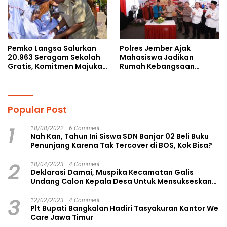
Pemko Langsa Salurkan
Polres Jember Ajak
20.963 Seragam Sekolah
Mahasiswa Jadikan
Gratis, Komitmen Majukan
Rumah Kebangsaan
Pendidikan
Ruang Kolaborasi Lahirkan
Gagasan Konstruktif
Popular Post
1
18/08/2022
6 Comment
Nah Kan, Tahun Ini Siswa SDN Banjar 02 Beli Buku
Penunjang Karena Tak Tercover di BOS, Kok Bisa?
2
18/04/2023
4 Comment
Deklarasi Damai, Muspika Kecamatan Galis
Undang Calon Kepala Desa Untuk Mensukseskan
Pilkades Aman dan Damai
3
12/02/2023
4 Comment
Plt Bupati Bangkalan Hadiri Tasyakuran Kantor We
Care Jawa Timur