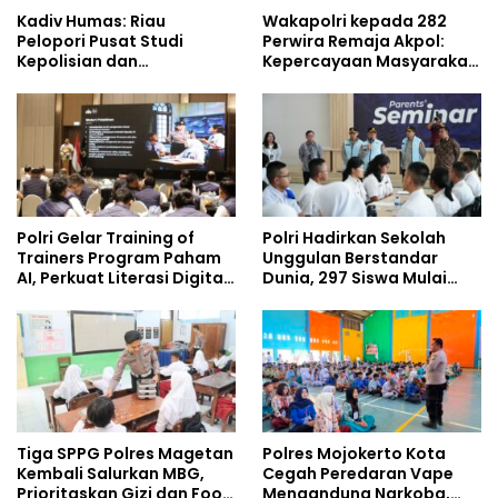
Kadiv Humas: Riau
Wakapolri kepada 282
Pelopori Pusat Studi
Perwira Remaja Akpol:
Kepolisian dan
Kepercayaan Masyarakat
Lingkungan, Green
Dibangun dari Integritas
Policing Masuki Babak
Baru
Polri Gelar Training of
Polri Hadirkan Sekolah
Trainers Program Paham
Unggulan Berstandar
AI, Perkuat Literasi Digital
Dunia, 297 Siswa Mulai
Pelajar
Tempati Kampus
Tiga SPPG Polres Magetan
Polres Mojokerto Kota
Kembali Salurkan MBG,
Cegah Peredaran Vape
Prioritaskan Gizi dan Food
Mengandung Narkoba,