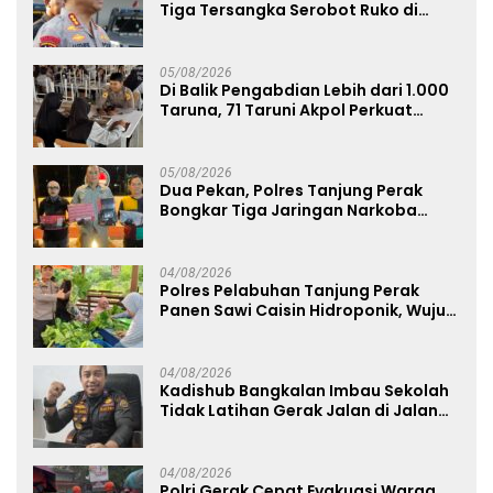
Tiga Tersangka Serobot Ruko di
Ngagel
05/08/2026
Di Balik Pengabdian Lebih dari 1.000
Taruna, 71 Taruni Akpol Perkuat
Pembentukan Karakter Siswa
Sekolah Rakyat
05/08/2026
Dua Pekan, Polres Tanjung Perak
Bongkar Tiga Jaringan Narkoba
22,76 Gram Sabu dan Pil Ekstasi
04/08/2026
Polres Pelabuhan Tanjung Perak
Panen Sawi Caisin Hidroponik, Wujud
Nyata Dukung Ketahanan Pangan
Nasional
04/08/2026
Kadishub Bangkalan Imbau Sekolah
Tidak Latihan Gerak Jalan di Jalan
Raya
04/08/2026
Polri Gerak Cepat Evakuasi Warga