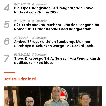
4
04/09/2023
4 Comment
Plt Bupati Bangkalan Beri Penghargaan Bravo
Inotek Award Tahun 2023
5
29/03/2023
3 Comment
P2KD Laksanakan Pembentukan dan Pengundian
Nomor Urut Calon Kepala Desa Bangpendah
6
23/10/2021
3 Comment
Ambyar! Proyek di Jalan Sumberejo Makmur
Surabaya di Keluhkan Warga Tak Sesuai Spek
7
06/12/2022
3 Comment
Siswa Dikspespa TNI AL Selesai Ikuti Pendidikan di
Kodikdukum Kodiklatal
Berita Kriminal