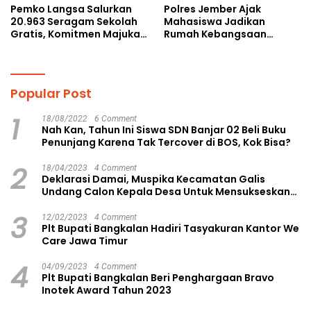
Pemko Langsa Salurkan
Polres Jember Ajak
20.963 Seragam Sekolah
Mahasiswa Jadikan
Gratis, Komitmen Majukan
Rumah Kebangsaan
Pendidikan
Ruang Kolaborasi Lahirkan
Gagasan Konstruktif
Popular Post
1
18/08/2022
6 Comment
Nah Kan, Tahun Ini Siswa SDN Banjar 02 Beli Buku
Penunjang Karena Tak Tercover di BOS, Kok Bisa?
2
18/04/2023
4 Comment
Deklarasi Damai, Muspika Kecamatan Galis
Undang Calon Kepala Desa Untuk Mensukseskan
Pilkades Aman dan Damai
3
12/02/2023
4 Comment
Plt Bupati Bangkalan Hadiri Tasyakuran Kantor We
Care Jawa Timur
4
04/09/2023
4 Comment
Plt Bupati Bangkalan Beri Penghargaan Bravo
Inotek Award Tahun 2023