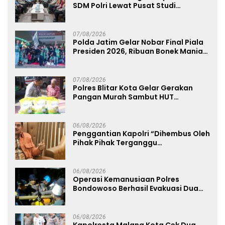
SDM Polri Lewat Pusat Studi
Kepolisian
07/08/2026
Polda Jatim Gelar Nobar Final Piala
Presiden 2026, Ribuan Bonek Mania
Dukung Persebaya dari Lapangan
Mapolda
07/08/2026
Polres Blitar Kota Gelar Gerakan
Pangan Murah Sambut HUT
Kemerdekaan RI ke-81
06/08/2026
Penggantian Kapolri “Dihembus Oleh
Pihak Pihak Terganggu
Kenyamanannya”
06/08/2026
Operasi Kemanusiaan Polres
Bondowoso Berhasil Evakuasi Dua
Jenazah di Gunung Piramid
06/08/2026
Kapolresta Malang Kota Cek Dua