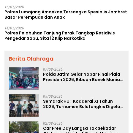
15/07/2026
Polres Lumajang Amankan Tersangka Spesialis Jambret
Sasar Perempuan dan Anak
14/07/2026
Polres Pelabuhan Tanjung Perak Tangkap Residivis
Pengedar Sabu, Sita 12 Klip Narkotika
Berita Olahraga
07/08/2026
Polda Jatim Gelar Nobar Final Piala
Presiden 2026, Ribuan Bonek Mania
Dukung Persebaya dari Lapangan
Mapolda
05/08/2026
Semarak HUT Kodaeral XI Tahun
2026, Turnamen Bulutangkis Digelar
untuk Cetak Atlet Berprestasi dan
Perkuat Soliditas Prajurit
02/08/2026
Car Free Day Langsa Tak Sekadar