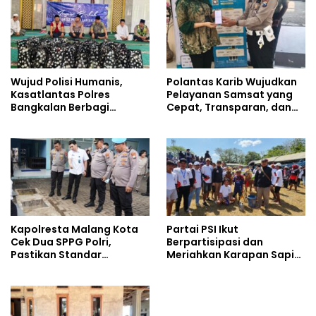
Wujud Polisi Humanis,
Polantas Karib Wujudkan
Kasatlantas Polres
Pelayanan Samsat yang
Bangkalan Berbagi
Cepat, Transparan, dan
Kebaikan Lewat Jumat
Humanis
Berkah di Masjid Syekh
Ahmad Ibrahim
Kapolresta Malang Kota
Partai PSI Ikut
Cek Dua SPPG Polri,
Berpartisipasi dan
Pastikan Standar
Meriahkan Karapan Sapi
Pemenuhan Gizi dan
Piala AHY
Pengelolaan Limbah
Berjalan Optimal