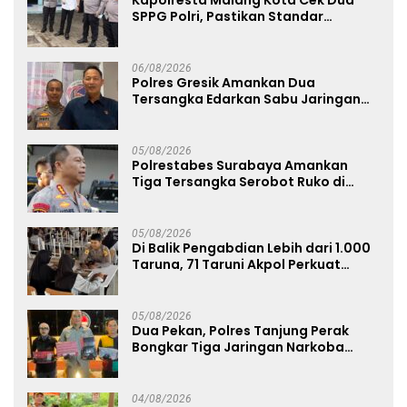
SPPG Polri, Pastikan Standar
Pemenuhan Gizi dan Pengelolaan
Limbah Berjalan Optimal
06/08/2026
Polres Gresik Amankan Dua
Tersangka Edarkan Sabu Jaringan
Bangkalan
05/08/2026
Polrestabes Surabaya Amankan
Tiga Tersangka Serobot Ruko di
Ngagel
05/08/2026
Di Balik Pengabdian Lebih dari 1.000
Taruna, 71 Taruni Akpol Perkuat
Pembentukan Karakter Siswa
Sekolah Rakyat
05/08/2026
Dua Pekan, Polres Tanjung Perak
Bongkar Tiga Jaringan Narkoba
22,76 Gram Sabu dan Pil Ekstasi
04/08/2026