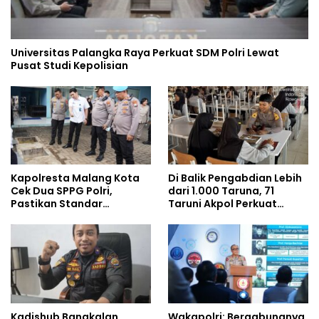
Universitas Palangka Raya Perkuat SDM Polri Lewat
Pusat Studi Kepolisian
Kapolresta Malang Kota
Di Balik Pengabdian Lebih
Cek Dua SPPG Polri,
dari 1.000 Taruna, 71
Pastikan Standar
Taruni Akpol Perkuat
Pemenuhan Gizi dan
Pembentukan Karakter
Pengelolaan Limbah
Siswa Sekolah Rakyat
Berjalan Optimal
Kadishub Bangkalan
Wakapolri: Bergabungnya