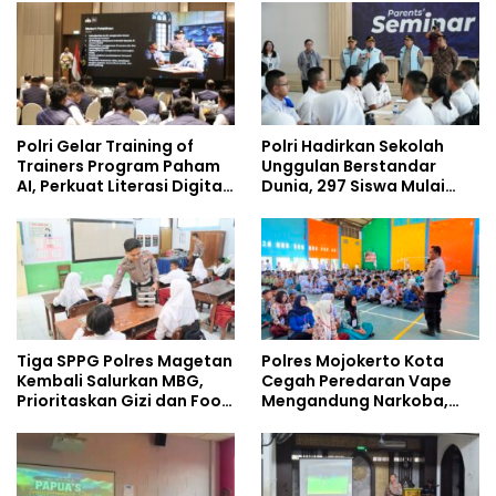
Policing Masuki Babak
Baru
Polri Gelar Training of
Polri Hadirkan Sekolah
Trainers Program Paham
Unggulan Berstandar
AI, Perkuat Literasi Digital
Dunia, 297 Siswa Mulai
Pelajar
Tempati Kampus
Tiga SPPG Polres Magetan
Polres Mojokerto Kota
Kembali Salurkan MBG,
Cegah Peredaran Vape
Prioritaskan Gizi dan Food
Mengandung Narkoba,
Safety
Gencarkan Sosialisasi di
Kalangan Remaja