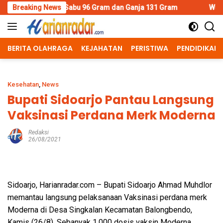
Skip
abu 96 Gram dan Ganja 131 Gram
Breaking News
Wujud Polisi Humanis, Kas
to
content
BERITA OLAHRAGA
KEJAHATAN
PERISTIWA
PENDIDIKAN
Kesehatan
,
News
Bupati Sidoarjo Pantau Langsung
Vaksinasi Perdana Merk Moderna
Redaksi
26/08/2021
Sidoarjo, Harianradar.com – Bupati Sidoarjo Ahmad Muhdlor
memantau langsung pelaksanaan Vaksinasi perdana merk
Moderna di Desa Singkalan Kecamatan Balongbendo,
Kamis (26/8). Sebanyak 1.000 dosis vaksin Moderna