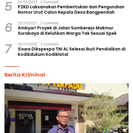
5
29/03/2023
3 Comment
P2KD Laksanakan Pembentukan dan Pengundian
Nomor Urut Calon Kepala Desa Bangpendah
6
23/10/2021
3 Comment
Ambyar! Proyek di Jalan Sumberejo Makmur
Surabaya di Keluhkan Warga Tak Sesuai Spek
7
06/12/2022
3 Comment
Siswa Dikspespa TNI AL Selesai Ikuti Pendidikan di
Kodikdukum Kodiklatal
Berita Kriminal