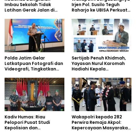
Imbau Sekolah Tidak
Irjen Pol. Susilo Teguh
Latihan Gerak Jalan di
Raharjo ke UBISA Perkuat
Jalan Raya
Jejaring Nasional Pusat
Studi Kepolisian
Polda Jatim Gelar
Sertijab Penuh Khidmah,
Latkatpuan Fotografi dan
Yayasan Nurul Karomah
Videografi, Tingkatkan
Hadiahi Kepala
Kompetensi Personel di
Demisioner Voucher
Era Digital
Umrah
Kadiv Humas: Riau
Wakapolri kepada 282
Pelopori Pusat Studi
Perwira Remaja Akpol:
Kepolisian dan
Kepercayaan Masyarakat
Lingkungan, Green
Dibangun dari Integritas