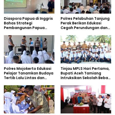
Diaspora Papua di Inggris
Polres Pelabuhan Tanjung
Bahas Strategi
Perak Berikan Edukasi
Pembangunan Papua
Cegah Perundungan dan
bersama Mahasiswa
Bijak Bermedia Sosial
Doktoral Internasional
kepada Pelajar MPLS
Polres Mojokerto Edukasi
Tinjau MPLS Hari Pertama,
Pelajar Tanamkan Budaya
Bupati Aceh Tamiang
Tertib Lalu Lintas dan
Intruksikan Sekolah Bebas
Cegah Perundungan
Perundungan