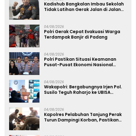
Kadishub Bangkalan Imbau Sekolah
Tidak Latihan Gerak Jalan di Jalan
Raya
04/08/2026
Polri Gerak Cepat Evakuasi Warga
Terdampak Banjir di Padang
04/08/2026
Polri Pastikan Situasi Keamanan
Pusat-Pusat Ekonomi Nasional
Tetap Kondusif
04/08/2026
Wakapolri: Bergabungnya Irjen Pol.
Susilo Teguh Raharjo ke UBISA
Perkuat Jejaring Nasional Pusat
Studi Kepolisian
04/08/2026
Kapolres Pelabuhan Tanjung Perak
Turun Dampingi Korban, Pastikan
Penanganan Kebakaran KM Mutiara
Sentosa 2 Berjalan Maksimal