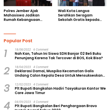
Polres Jember Ajak
Wali Kota Langsa
Mahasiswa Jadikan
Serahkan Seragam
Rumah Kebangsaan
Sekolah Gratis kepada
Ruang Kolaborasi Lahirkan
Anak Yatim Piatu di
Gagasan Konstruktif
Langsa Kota
Popular Post
1
18/08/2022
6 Comment
Nah Kan, Tahun Ini Siswa SDN Banjar 02 Beli Buku
Penunjang Karena Tak Tercover di BOS, Kok Bisa?
2
18/04/2023
4 Comment
Deklarasi Damai, Muspika Kecamatan Galis
Undang Calon Kepala Desa Untuk Mensukseskan
Pilkades Aman dan Damai
3
12/02/2023
4 Comment
Plt Bupati Bangkalan Hadiri Tasyakuran Kantor We
Care Jawa Timur
4
04/09/2023
4 Comment
Plt Bupati Bangkalan Beri Penghargaan Bravo