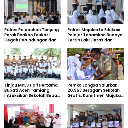
Polres Pelabuhan Tanjung
Polres Mojokerto Edukasi
Perak Berikan Edukasi
Pelajar Tanamkan Budaya
Cegah Perundungan dan
Tertib Lalu Lintas dan
Bijak Bermedia Sosial
Cegah Perundungan
kepada Pelajar MPLS
Tinjau MPLS Hari Pertama,
Pemko Langsa Salurkan
Bupati Aceh Tamiang
20.963 Seragam Sekolah
Intruksikan Sekolah Bebas
Gratis, Komitmen Majukan
Perundungan
Pendidikan