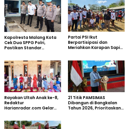
Partai PSI Ikut
Kapolresta Malang Kota
Berpartisipasi dan
Cek Dua SPPG Polri,
Meriahkan Karapan Sapi
Pastikan Standar
Piala AHY
Pemenuhan Gizi dan
Pengelolaan Limbah
Berjalan Optimal
Rayakan Ultah Anak ke-8,
21 Titik PAMSIMAS
Redaktur
Dibangun di Bangkalan
Harianradar.com Gelar
Tahun 2026, Prioritaskan
Doa Bersama dan
Wilayah Rawan
Santunan Anak Yatim
Kekeringan