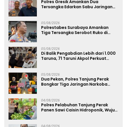
Polres Gresik Amankan Dua
Tersangka Edarkan Sabu Jaringan
Bangkalan
05/08/2026
Polrestabes Surabaya Amankan
Tiga Tersangka Serobot Ruko di
Ngagel
05/08/2026
Di Balik Pengabdian Lebih dari 1.000
Taruna, 71 Taruni Akpol Perkuat
Pembentukan Karakter Siswa
Sekolah Rakyat
05/08/2026
Dua Pekan, Polres Tanjung Perak
Bongkar Tiga Jaringan Narkoba
22,76 Gram Sabu dan Pil Ekstasi
04/08/2026
Polres Pelabuhan Tanjung Perak
Panen Sawi Caisin Hidroponik, Wujud
Nyata Dukung Ketahanan Pangan
Nasional
04/08/2026