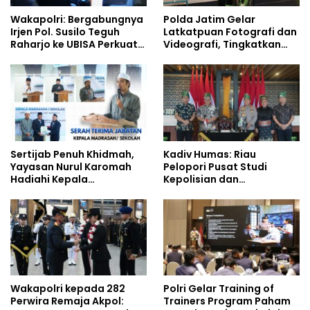
Wakapolri: Bergabungnya
Polda Jatim Gelar
Irjen Pol. Susilo Teguh
Latkatpuan Fotografi dan
Raharjo ke UBISA Perkuat
Videografi, Tingkatkan
Jejaring Nasional Pusat
Kompetensi Personel di
Studi Kepolisian
Era Digital
Sertijab Penuh Khidmah,
Kadiv Humas: Riau
Yayasan Nurul Karomah
Pelopori Pusat Studi
Hadiahi Kepala
Kepolisian dan
Demisioner Voucher
Lingkungan, Green
Umrah
Policing Masuki Babak
Baru
Wakapolri kepada 282
Polri Gelar Training of
Perwira Remaja Akpol:
Trainers Program Paham