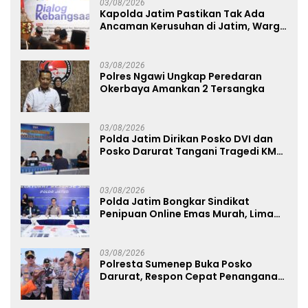
03/08/2026
Kapolda Jatim Pastikan Tak Ada
Ancaman Kerusuhan di Jatim, Warga
Diminta Tak Percaya Hoaks
03/08/2026
Polres Ngawi Ungkap Peredaran
Okerbaya Amankan 2 Tersangka
03/08/2026
Polda Jatim Dirikan Posko DVI dan
Posko Darurat Tangani Tragedi KMP
Mutiara Sentosa II
03/08/2026
Polda Jatim Bongkar Sindikat
Penipuan Online Emas Murah, Lima
Tersangka Diantaranya Warga
Binaan Lapas Diamankan
03/08/2026
Polresta Sumenep Buka Posko
Darurat, Respon Cepat Penanganan
Korban Kebakaran KM Mutiara
Sentosa 2