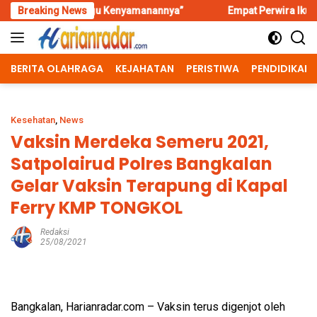
Skip
ggu Kenyamanannya”
Breaking News
Empat Perwira Ikuti Seleksi Komandan 
to
content
BERITA OLAHRAGA
KEJAHATAN
PERISTIWA
PENDIDIKAN
Kesehatan
,
News
Vaksin Merdeka Semeru 2021,
Satpolairud Polres Bangkalan
Gelar Vaksin Terapung di Kapal
Ferry KMP TONGKOL
Redaksi
25/08/2021
Bangkalan, Harianradar.com – Vaksin terus digenjot oleh