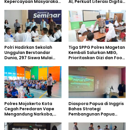
Kepercayaan Masyarakat
AI, Perkuat Literasi Digital
Dibangun dari Integritas
Pelajar
Polri Hadirkan Sekolah
Tiga SPPG Polres Magetan
Unggulan Berstandar
Kembali Salurkan MBG,
Dunia, 297 Siswa Mulai
Prioritaskan Gizi dan Food
Tempati Kampus
Safety
Polres Mojokerto Kota
Diaspora Papua di Inggris
Cegah Peredaran Vape
Bahas Strategi
Mengandung Narkoba,
Pembangunan Papua
Gencarkan Sosialisasi di
bersama Mahasiswa
Kalangan Remaja
Doktoral Internasional