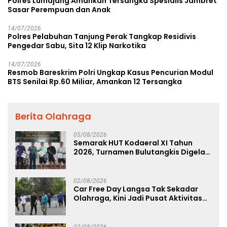
Polres Lumajang Amankan Tersangka Spesialis Jambret
Sasar Perempuan dan Anak
14/07/2026
Polres Pelabuhan Tanjung Perak Tangkap Residivis
Pengedar Sabu, Sita 12 Klip Narkotika
14/07/2026
Resmob Bareskrim Polri Ungkap Kasus Pencurian Modul
BTS Senilai Rp.60 Miliar, Amankan 12 Tersangka
Berita Olahraga
05/08/2026
Semarak HUT Kodaeral XI Tahun
2026, Turnamen Bulutangkis Digelar
untuk Cetak Atlet Berprestasi dan
Perkuat Soliditas Prajurit
02/08/2026
Car Free Day Langsa Tak Sekadar
Olahraga, Kini Jadi Pusat Aktivitas
dan Pelayanan Publik
02/08/2026