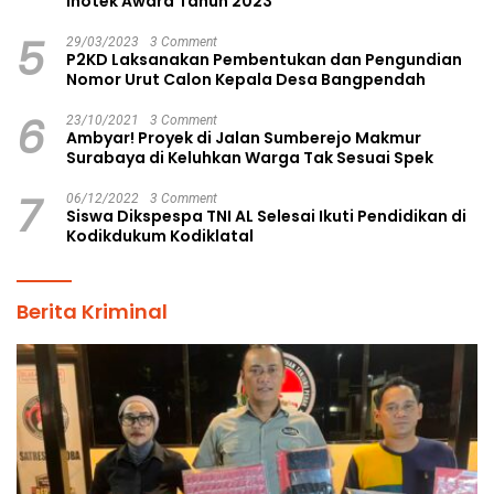
Inotek Award Tahun 2023
5
29/03/2023
3 Comment
P2KD Laksanakan Pembentukan dan Pengundian
Nomor Urut Calon Kepala Desa Bangpendah
6
23/10/2021
3 Comment
Ambyar! Proyek di Jalan Sumberejo Makmur
Surabaya di Keluhkan Warga Tak Sesuai Spek
7
06/12/2022
3 Comment
Siswa Dikspespa TNI AL Selesai Ikuti Pendidikan di
Kodikdukum Kodiklatal
Berita Kriminal