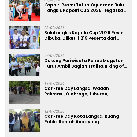
Kapolri Resmi Tutup Kejuaraan Bulu
Tangkis Kapolri Cup 2026, Tegaskan
Komitmen Polri Dukung Prestasi
Atlet Nasional
28/07/2026
Bulutangkis Kapolri Cup 2026 Resmi
Dibuka, Diikuti 1.219 Peserta dari
Kategori Umum, Polri, dan Difabel
27/07/2026
Dukung Pariwisata Polres Magetan
Turut Ambil Bagian Trail Run Ring of
Lawu 2026
19/07/2026
Car Free Day Langsa, Wadah
Rekreasi, Olahraga, Hiburan,
Layanan Publik, dan Penguatan
UMKM
12/07/2026
Car Free Day Kota Langsa, Ruang
Publik Ramah Anak yang
Menggerakkan UMKM dan Layanan
Publik