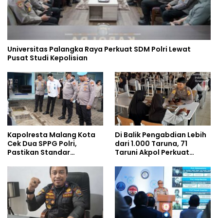
Universitas Palangka Raya Perkuat SDM Polri Lewat
Pusat Studi Kepolisian
Kapolresta Malang Kota
Di Balik Pengabdian Lebih
Cek Dua SPPG Polri,
dari 1.000 Taruna, 71
Pastikan Standar
Taruni Akpol Perkuat
Pemenuhan Gizi dan
Pembentukan Karakter
Pengelolaan Limbah
Siswa Sekolah Rakyat
Berjalan Optimal