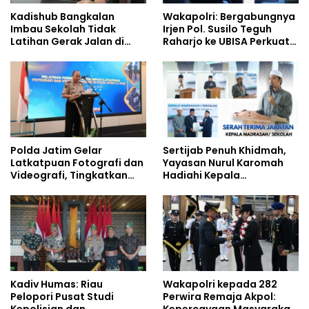
Kadishub Bangkalan
Wakapolri: Bergabungnya
Imbau Sekolah Tidak
Irjen Pol. Susilo Teguh
Latihan Gerak Jalan di
Raharjo ke UBISA Perkuat
Jalan Raya
Jejaring Nasional Pusat
Studi Kepolisian
Polda Jatim Gelar
Sertijab Penuh Khidmah,
Latkatpuan Fotografi dan
Yayasan Nurul Karomah
Videografi, Tingkatkan
Hadiahi Kepala
Kompetensi Personel di
Demisioner Voucher
Era Digital
Umrah
Kadiv Humas: Riau
Wakapolri kepada 282
Pelopori Pusat Studi
Perwira Remaja Akpol: