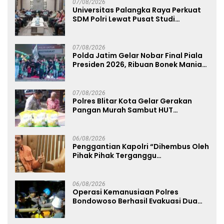
07/08/2026
Universitas Palangka Raya Perkuat
SDM Polri Lewat Pusat Studi
Kepolisian
07/08/2026
Polda Jatim Gelar Nobar Final Piala
Presiden 2026, Ribuan Bonek Mania
Dukung Persebaya dari Lapangan
Mapolda
07/08/2026
Polres Blitar Kota Gelar Gerakan
Pangan Murah Sambut HUT
Kemerdekaan RI ke-81
06/08/2026
Penggantian Kapolri “Dihembus Oleh
Pihak Pihak Terganggu
Kenyamanannya”
06/08/2026
Operasi Kemanusiaan Polres
Bondowoso Berhasil Evakuasi Dua
Jenazah di Gunung Piramid