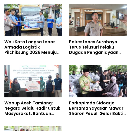
Wali Kota Langsa Lepas
Polrestabes Surabaya
Armada Logistik
Terus Telusuri Pelaku
Pilchiksung 2026 Menuju
Dugaan Penganiayaan
Lima Kecamatan
Wartawan Saat Meliput
Aksi Penolakan RUU TNI
Wabup Aceh Tamiang:
Forkopimda Sidoarjo
Negara Selalu Hadir untuk
Bersama Yayasan Mawar
Masyarakat, Bantuan
Sharon Peduli Gelar Bakti
Korban Bencana
Sosial