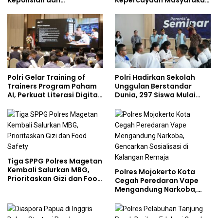
Kepolisian dan
Kepercayaan Masyarakat
Lingkungan, Green
Dibangun dari Integritas
Policing Masuki Babak
Baru
Polri Gelar Training of
Polri Hadirkan Sekolah
Trainers Program Paham
Unggulan Berstandar
AI, Perkuat Literasi Digital
Dunia, 297 Siswa Mulai
Pelajar
Tempati Kampus
Tiga SPPG Polres Magetan
Kembali Salurkan MBG,
Polres Mojokerto Kota
Prioritaskan Gizi dan Food
Cegah Peredaran Vape
Safety
Mengandung Narkoba,
Gencarkan Sosialisasi di
Kalangan Remaja