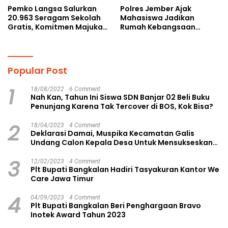
Pemko Langsa Salurkan
Polres Jember Ajak
20.963 Seragam Sekolah
Mahasiswa Jadikan
Gratis, Komitmen Majukan
Rumah Kebangsaan
Pendidikan
Ruang Kolaborasi Lahirkan
Gagasan Konstruktif
Popular Post
1
18/08/2022
6 Comment
Nah Kan, Tahun Ini Siswa SDN Banjar 02 Beli Buku
Penunjang Karena Tak Tercover di BOS, Kok Bisa?
2
18/04/2023
4 Comment
Deklarasi Damai, Muspika Kecamatan Galis
Undang Calon Kepala Desa Untuk Mensukseskan
Pilkades Aman dan Damai
3
12/02/2023
4 Comment
Plt Bupati Bangkalan Hadiri Tasyakuran Kantor We
Care Jawa Timur
4
04/09/2023
4 Comment
Plt Bupati Bangkalan Beri Penghargaan Bravo
Inotek Award Tahun 2023