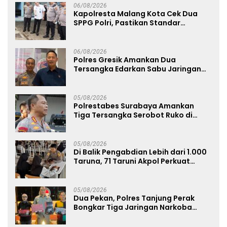
06/08/2026
Kapolresta Malang Kota Cek Dua
SPPG Polri, Pastikan Standar
Pemenuhan Gizi dan Pengelolaan
Limbah Berjalan Optimal
06/08/2026
Polres Gresik Amankan Dua
Tersangka Edarkan Sabu Jaringan
Bangkalan
05/08/2026
Polrestabes Surabaya Amankan
Tiga Tersangka Serobot Ruko di
Ngagel
05/08/2026
Di Balik Pengabdian Lebih dari 1.000
Taruna, 71 Taruni Akpol Perkuat
Pembentukan Karakter Siswa
Sekolah Rakyat
05/08/2026
Dua Pekan, Polres Tanjung Perak
Bongkar Tiga Jaringan Narkoba
22,76 Gram Sabu dan Pil Ekstasi