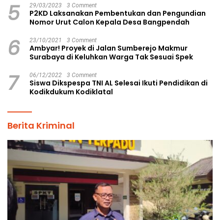
5
29/03/2023
3 Comment
P2KD Laksanakan Pembentukan dan Pengundian
Nomor Urut Calon Kepala Desa Bangpendah
6
23/10/2021
3 Comment
Ambyar! Proyek di Jalan Sumberejo Makmur
Surabaya di Keluhkan Warga Tak Sesuai Spek
7
06/12/2022
3 Comment
Siswa Dikspespa TNI AL Selesai Ikuti Pendidikan di
Kodikdukum Kodiklatal
Berita Kriminal