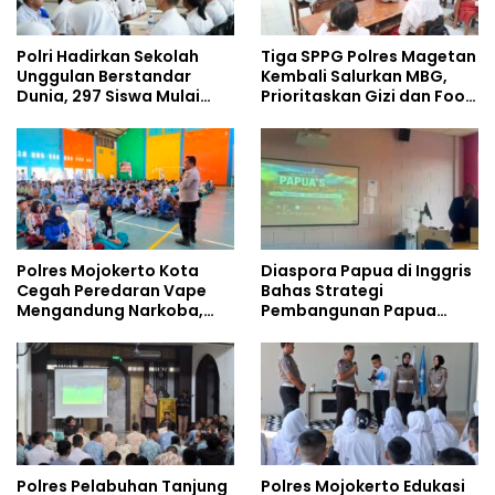
Polri Hadirkan Sekolah
Tiga SPPG Polres Magetan
Unggulan Berstandar
Kembali Salurkan MBG,
Dunia, 297 Siswa Mulai
Prioritaskan Gizi dan Food
Tempati Kampus
Safety
Polres Mojokerto Kota
Diaspora Papua di Inggris
Cegah Peredaran Vape
Bahas Strategi
Mengandung Narkoba,
Pembangunan Papua
Gencarkan Sosialisasi di
bersama Mahasiswa
Kalangan Remaja
Doktoral Internasional
Polres Pelabuhan Tanjung
Polres Mojokerto Edukasi