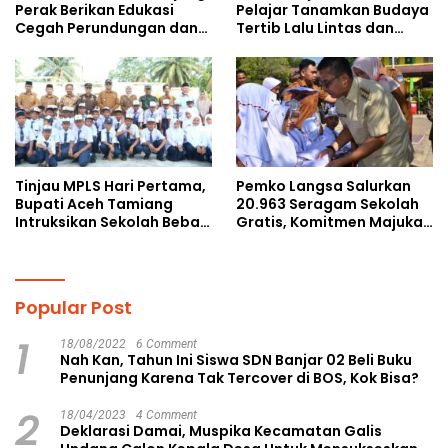
Perak Berikan Edukasi
Pelajar Tanamkan Budaya
Cegah Perundungan dan
Tertib Lalu Lintas dan
Bijak Bermedia Sosial
Cegah Perundungan
kepada Pelajar MPLS
Tinjau MPLS Hari Pertama,
Pemko Langsa Salurkan
Bupati Aceh Tamiang
20.963 Seragam Sekolah
Intruksikan Sekolah Bebas
Gratis, Komitmen Majukan
Perundungan
Pendidikan
Popular Post
1
18/08/2022
6 Comment
Nah Kan, Tahun Ini Siswa SDN Banjar 02 Beli Buku
Penunjang Karena Tak Tercover di BOS, Kok Bisa?
2
18/04/2023
4 Comment
Deklarasi Damai, Muspika Kecamatan Galis