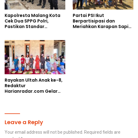
Kapolresta Malang Kota
Partai PSI Ikut
Cek Dua SPPG Polri,
Berpartisipasi dan
Pastikan Standar
Meriahkan Karapan Sapi
Pemenuhan Gizi dan
Piala AHY
Pengelolaan Limbah
Berjalan Optimal
Rayakan Ultah Anak ke-8,
Redaktur
Harianradar.com Gelar
Doa Bersama dan
Santunan Anak Yatim
Leave a Reply
Your email address will not be published.
Required fields are