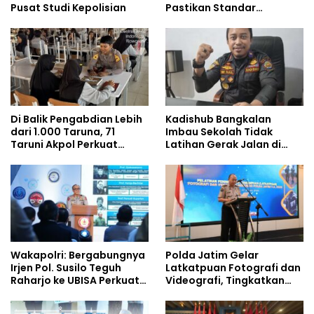
Pusat Studi Kepolisian
Pastikan Standar
Pemenuhan Gizi dan
Pengelolaan Limbah
Berjalan Optimal
Di Balik Pengabdian Lebih
Kadishub Bangkalan
dari 1.000 Taruna, 71
Imbau Sekolah Tidak
Taruni Akpol Perkuat
Latihan Gerak Jalan di
Pembentukan Karakter
Jalan Raya
Siswa Sekolah Rakyat
Wakapolri: Bergabungnya
Polda Jatim Gelar
Irjen Pol. Susilo Teguh
Latkatpuan Fotografi dan
Raharjo ke UBISA Perkuat
Videografi, Tingkatkan
Jejaring Nasional Pusat
Kompetensi Personel di
Studi Kepolisian
Era Digital