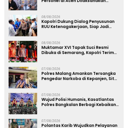
Personel di Aceh Dilaksanakan
Secara Profesional dan Transparan
08/08/2026
Kapolri Dukung Dialog Penyusunan
RUU Ketenagakerjaan, Siap Jadi
Jembatan Aspirasi Buruh
08/08/2026
Muktamar XVI Tapak Suci Resmi
Dibuka di Semarang, Kapolri Terima
Anugerah Anggota Kehormatan
07/08/2026
Polres Malang Amankan Tersangka
Pengedar Narkoba di Kepanjen, Sita
Sabu 96 Gram dan Ganja 131 Gram
07/08/2026
Wujud Polisi Humanis, Kasatlantas
Polres Bangkalan Berbagi Kebaikan
Lewat Jumat Berkah di Masjid Syekh
Ahmad Ibrahim
07/08/2026
Polantas Karib Wujudkan Pelayanan