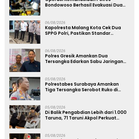
Bondowoso Berhasil Evakuasi Dua
Jenazah di Gunung Piramid
06/08/2026
Kapolresta Malang Kota Cek Dua
SPPG Polri, Pastikan Standar
Pemenuhan Gizi dan Pengelolaan
Limbah Berjalan Optimal
06/08/2026
Polres Gresik Amankan Dua
Tersangka Edarkan Sabu Jaringan
Bangkalan
05/08/2026
Polrestabes Surabaya Amankan
Tiga Tersangka Serobot Ruko di
Ngagel
05/08/2026
Di Balik Pengabdian Lebih dari 1.000
Taruna, 71 Taruni Akpol Perkuat
Pembentukan Karakter Siswa
Sekolah Rakyat
05/08/2026