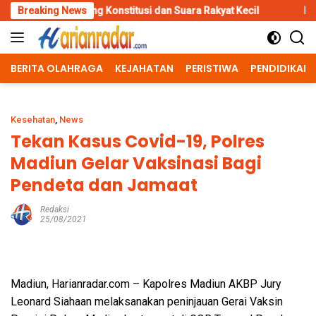
Skip
ng Konstitusi dan Suara Rakyat Kecil
Breaking News
Inovasi Srikandi Care
to
content
BERITA OLAHRAGA
KEJAHATAN
PERISTIWA
PENDIDIKAN
Kesehatan
,
News
Tekan Kasus Covid-19, Polres
Madiun Gelar Vaksinasi Bagi
Pendeta dan Jamaat
Redaksi
25/08/2021
Madiun, Harianradar.com – Kapolres Madiun AKBP Jury
Leonard Siahaan melaksanakan peninjauan Gerai Vaksin