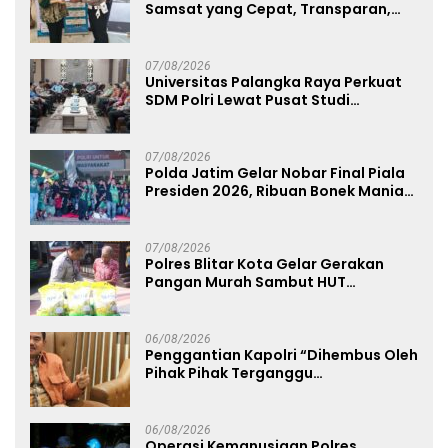
Samsat yang Cepat, Transparan,
dan Humanis
07/08/2026
Universitas Palangka Raya Perkuat
SDM Polri Lewat Pusat Studi
Kepolisian
07/08/2026
Polda Jatim Gelar Nobar Final Piala
Presiden 2026, Ribuan Bonek Mania
Dukung Persebaya dari Lapangan
Mapolda
07/08/2026
Polres Blitar Kota Gelar Gerakan
Pangan Murah Sambut HUT
Kemerdekaan RI ke-81
06/08/2026
Penggantian Kapolri “Dihembus Oleh
Pihak Pihak Terganggu
Kenyamanannya”
06/08/2026
Operasi Kemanusiaan Polres