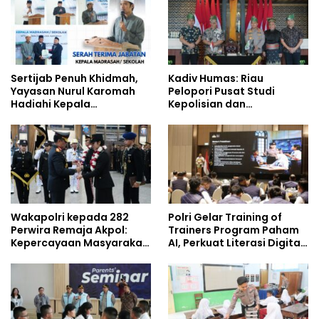
Sertijab Penuh Khidmah,
Kadiv Humas: Riau
Yayasan Nurul Karomah
Pelopori Pusat Studi
Hadiahi Kepala
Kepolisian dan
Demisioner Voucher
Lingkungan, Green
Umrah
Policing Masuki Babak
Baru
Wakapolri kepada 282
Polri Gelar Training of
Perwira Remaja Akpol:
Trainers Program Paham
Kepercayaan Masyarakat
AI, Perkuat Literasi Digital
Dibangun dari Integritas
Pelajar