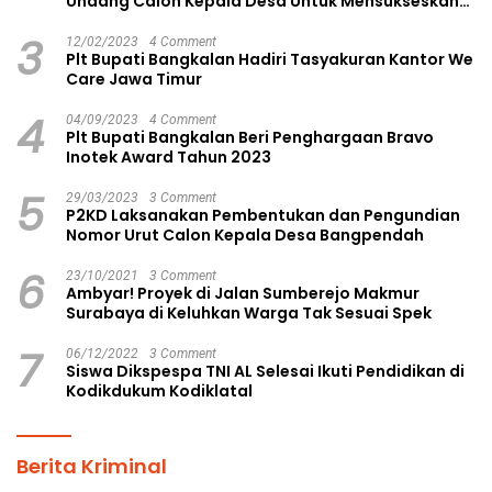
Undang Calon Kepala Desa Untuk Mensukseskan
Pilkades Aman dan Damai
3
12/02/2023
4 Comment
Plt Bupati Bangkalan Hadiri Tasyakuran Kantor We
Care Jawa Timur
4
04/09/2023
4 Comment
Plt Bupati Bangkalan Beri Penghargaan Bravo
Inotek Award Tahun 2023
5
29/03/2023
3 Comment
P2KD Laksanakan Pembentukan dan Pengundian
Nomor Urut Calon Kepala Desa Bangpendah
6
23/10/2021
3 Comment
Ambyar! Proyek di Jalan Sumberejo Makmur
Surabaya di Keluhkan Warga Tak Sesuai Spek
7
06/12/2022
3 Comment
Siswa Dikspespa TNI AL Selesai Ikuti Pendidikan di
Kodikdukum Kodiklatal
Berita Kriminal