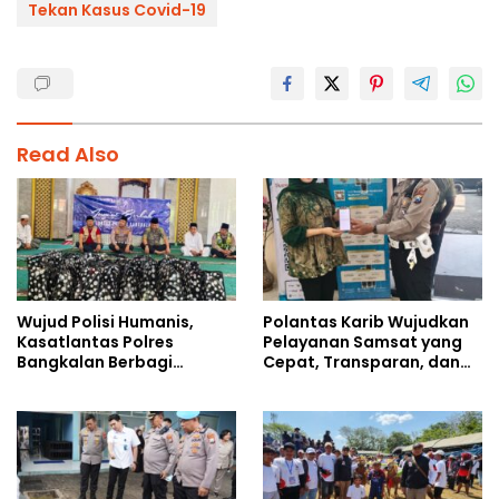
Tekan Kasus Covid-19
Read Also
Wujud Polisi Humanis,
Polantas Karib Wujudkan
Kasatlantas Polres
Pelayanan Samsat yang
Bangkalan Berbagi
Cepat, Transparan, dan
Kebaikan Lewat Jumat
Humanis
Berkah di Masjid Syekh
Ahmad Ibrahim