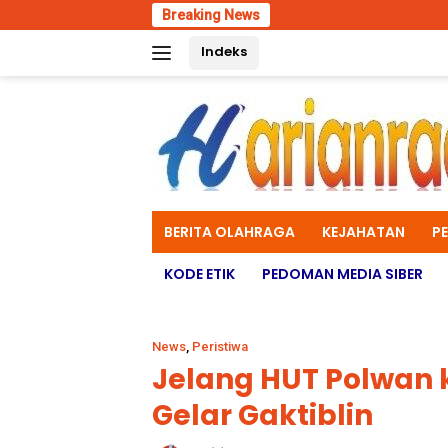
Skip
Breaking News
Wadan Kodae
to
Indeks
content
BERITA OLAHRAGA
KEJAHATAN
P
KODE ETIK
PEDOMAN MEDIA SIBER
News
,
Peristiwa
Jelang HUT Polwan k
Gelar Gaktiblin