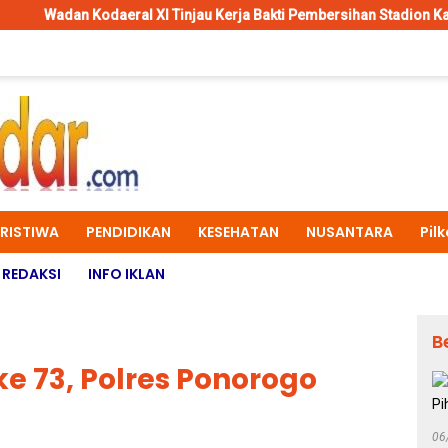
ral XI Tinjau Kerja Bakti Pembersihan Stadion Katalpal Merauke, 
ERISTIWA
PENDIDIKAN
KESEHATAN
NUSANTARA
Pil
REDAKSI
INFO IKLAN
B
e 73, Polres Ponorogo
06