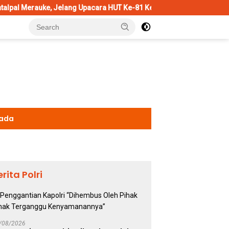
Jelang Upacara HUT Ke-81 Kemerdekaan RI
Penggantian Kapo
kada
erita Polri
/08/2026