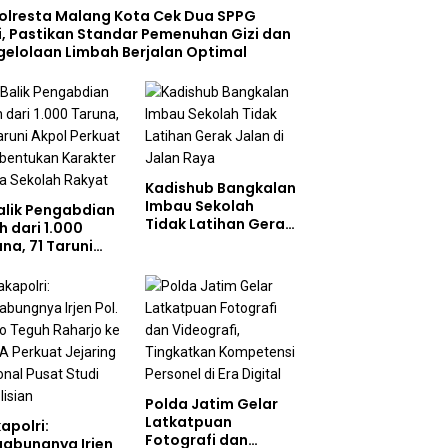
olresta Malang Kota Cek Dua SPPG
i, Pastikan Standar Pemenuhan Gizi dan
gelolaan Limbah Berjalan Optimal
Kadishub Bangkalan
Imbau Sekolah
Balik Pengabdian
Tidak Latihan Gerak
h dari 1.000
Jalan di Jalan Raya
na, 71 Taruni
ol Perkuat
bentukan
akter Siswa
olah Rakyat
Polda Jatim Gelar
Latkatpuan
apolri:
Fotografi dan
gabungnya Irjen