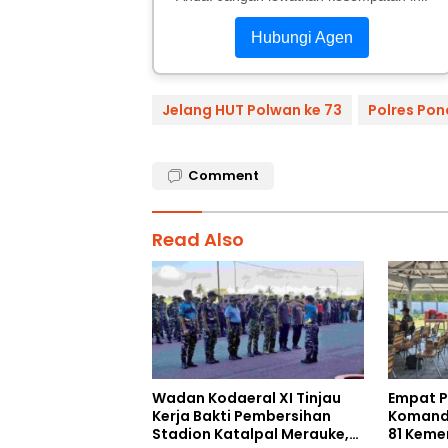
Hubungi Agen
Jelang HUT Polwan ke 73
Polres Pon
Comment
Read Also
Wadan Kodaeral XI Tinjau
Empat Pe
Kerja Bakti Pembersihan
Komand
Stadion Katalpal Merauke,
81 Keme