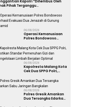
enggantian Kapolri “Dihembus Oleh
ihak Pihak Terganggu
enyamanannya”
06/08/2026
Operasi Kemanusiaan
Polres Bondowoso
Berhasil Evakuasi Dua
Jenazah di Gunung
Piramid
06/08/2026
Kapolresta Malang Kota
Cek Dua SPPG Polri,
Pastikan Standar
Pemenuhan Gizi dan
Pengelolaan Limbah
Berjalan Optimal
06/08/2026
Polres Gresik Amankan
Dua Tersangka Edarkan
Sabu Jaringan