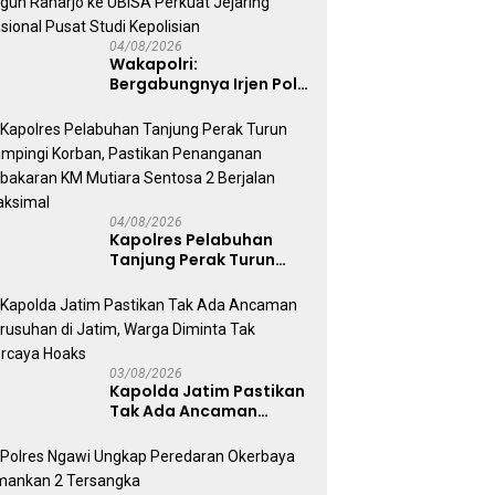
04/08/2026
Wakapolri:
Bergabungnya Irjen Pol.
Susilo Teguh Raharjo ke
UBISA Perkuat Jejaring
Nasional Pusat Studi
Kepolisian
04/08/2026
Kapolres Pelabuhan
Tanjung Perak Turun
Dampingi Korban,
Pastikan Penanganan
Kebakaran KM Mutiara
Sentosa 2 Berjalan
Maksimal
03/08/2026
Kapolda Jatim Pastikan
Tak Ada Ancaman
Kerusuhan di Jatim,
Warga Diminta Tak
Percaya Hoaks