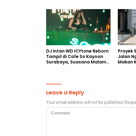
Jelang Upacara HUT Ke-81
Selatan
Kemerdekaan RI
DJ Intan WD ICYtone Reborn
Proyek 
Tampil di Cafe So Kayoon
Jalan N
Surabaya, Suasana Malam
Makan K
Makin Meriah
Digelon
Perang
Leave a Reply
Your email address will not be published.
Requi