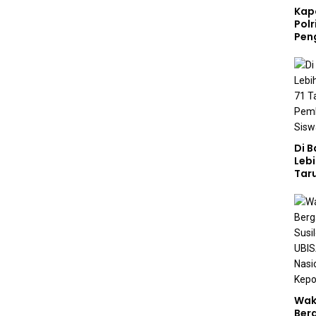
Kap
Polr
Pen
Di 
Lebi
Taru
Akp
Pem
Kar
Sek
Wak
Ber