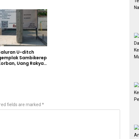
Gunung Piramid
Saluran U-ditch
gemplak Sambikerep
orban, Uang Rakyat
torkan Bukan untuk
kap Maut Warga
red fields are marked
*