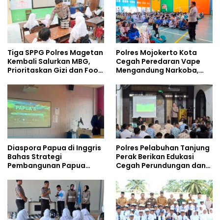
Tiga SPPG Polres Magetan
Polres Mojokerto Kota
Kembali Salurkan MBG,
Cegah Peredaran Vape
Prioritaskan Gizi dan Food
Mengandung Narkoba,
Safety
Gencarkan Sosialisasi di
Kalangan Remaja
Diaspora Papua di Inggris
Polres Pelabuhan Tanjung
Bahas Strategi
Perak Berikan Edukasi
Pembangunan Papua
Cegah Perundungan dan
bersama Mahasiswa
Bijak Bermedia Sosial
Doktoral Internasional
kepada Pelajar MPLS