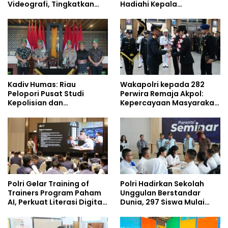
Videografi, Tingkatkan
Hadiahi Kepala
Kompetensi Personel di
Demisioner Voucher
Era Digital
Umrah
Kadiv Humas: Riau
Wakapolri kepada 282
Pelopori Pusat Studi
Perwira Remaja Akpol:
Kepolisian dan
Kepercayaan Masyarakat
Lingkungan, Green
Dibangun dari Integritas
Policing Masuki Babak
Baru
Polri Gelar Training of
Polri Hadirkan Sekolah
Trainers Program Paham
Unggulan Berstandar
AI, Perkuat Literasi Digital
Dunia, 297 Siswa Mulai
Pelajar
Tempati Kampus