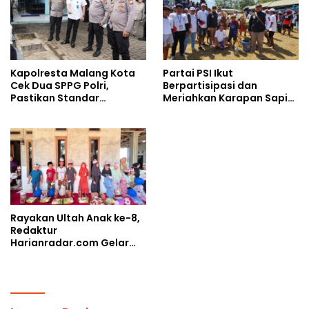
Kapolresta Malang Kota
Partai PSI Ikut
Cek Dua SPPG Polri,
Berpartisipasi dan
Pastikan Standar
Meriahkan Karapan Sapi
Pemenuhan Gizi dan
Piala AHY
Pengelolaan Limbah
Berjalan Optimal
Rayakan Ultah Anak ke-8,
Redaktur
Harianradar.com Gelar
Doa Bersama dan
Santunan Anak Yatim