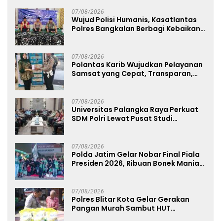
131 Gram
07/08/2026
Wujud Polisi Humanis, Kasatlantas
Polres Bangkalan Berbagi Kebaikan
Lewat Jumat Berkah di Masjid Syekh
Ahmad Ibrahim
07/08/2026
Polantas Karib Wujudkan Pelayanan
Samsat yang Cepat, Transparan,
dan Humanis
07/08/2026
Universitas Palangka Raya Perkuat
SDM Polri Lewat Pusat Studi
Kepolisian
07/08/2026
Polda Jatim Gelar Nobar Final Piala
Presiden 2026, Ribuan Bonek Mania
Dukung Persebaya dari Lapangan
Mapolda
07/08/2026
Polres Blitar Kota Gelar Gerakan
Pangan Murah Sambut HUT
Kemerdekaan RI ke-81