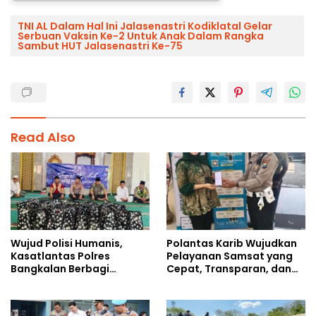
TNI AL Dalam Hal Ini Jalasenastri Kodiklatal Gelar
Serbuan Vaksin Ke-2 Untuk Anak Dalam Rangka
Sambut HUT Jalasenastri Ke-75
Read Also
Wujud Polisi Humanis,
Polantas Karib Wujudkan
Kasatlantas Polres
Pelayanan Samsat yang
Bangkalan Berbagi
Cepat, Transparan, dan
Kebaikan Lewat Jumat
Humanis
Berkah di Masjid Syekh
Ahmad Ibrahim