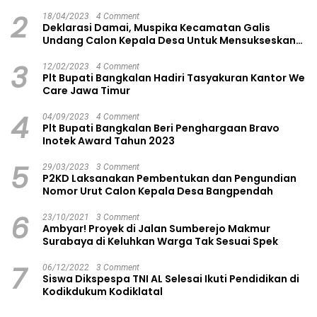
2
18/04/2023
4 Comment
Deklarasi Damai, Muspika Kecamatan Galis
Undang Calon Kepala Desa Untuk Mensukseskan
Pilkades Aman dan Damai
3
12/02/2023
4 Comment
Plt Bupati Bangkalan Hadiri Tasyakuran Kantor We
Care Jawa Timur
4
04/09/2023
4 Comment
Plt Bupati Bangkalan Beri Penghargaan Bravo
Inotek Award Tahun 2023
5
29/03/2023
3 Comment
P2KD Laksanakan Pembentukan dan Pengundian
Nomor Urut Calon Kepala Desa Bangpendah
6
23/10/2021
3 Comment
Ambyar! Proyek di Jalan Sumberejo Makmur
Surabaya di Keluhkan Warga Tak Sesuai Spek
7
06/12/2022
3 Comment
Siswa Dikspespa TNI AL Selesai Ikuti Pendidikan di
Kodikdukum Kodiklatal