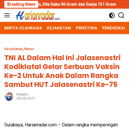
Skip
 Sita Sabu 96 Gram dan Ganja 131 Gram
Breaking News
Wujud Polisi Human
to
content
BERITA OLAHRAGA
KEJAHATAN
PERISTIWA
PENDIDIKAN
Kesehatan
,
News
TNI AL Dalam Hal Ini Jalasenastri
Kodiklatal Gelar Serbuan Vaksin
Ke-2 Untuk Anak Dalam Rangka
Sambut HUT Jalasenastri Ke-75
Redaksi
24/08/2021
Surabaya, Harianradar.com – Dalam rangka memperingati