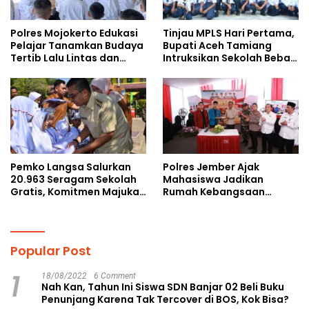
Polres Mojokerto Edukasi
Tinjau MPLS Hari Pertama,
Pelajar Tanamkan Budaya
Bupati Aceh Tamiang
Tertib Lalu Lintas dan
Intruksikan Sekolah Bebas
Cegah Perundungan
Perundungan
Pemko Langsa Salurkan
Polres Jember Ajak
20.963 Seragam Sekolah
Mahasiswa Jadikan
Gratis, Komitmen Majukan
Rumah Kebangsaan
Pendidikan
Ruang Kolaborasi Lahirkan
Gagasan Konstruktif
Popular Post
1
18/08/2022
6 Comment
Nah Kan, Tahun Ini Siswa SDN Banjar 02 Beli Buku
Penunjang Karena Tak Tercover di BOS, Kok Bisa?