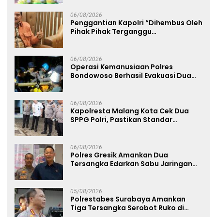
06/08/2026
Penggantian Kapolri “Dihembus Oleh
Pihak Pihak Terganggu
Kenyamanannya”
06/08/2026
Operasi Kemanusiaan Polres
Bondowoso Berhasil Evakuasi Dua
Jenazah di Gunung Piramid
06/08/2026
Kapolresta Malang Kota Cek Dua
SPPG Polri, Pastikan Standar
Pemenuhan Gizi dan Pengelolaan
Limbah Berjalan Optimal
06/08/2026
Polres Gresik Amankan Dua
Tersangka Edarkan Sabu Jaringan
Bangkalan
05/08/2026
Polrestabes Surabaya Amankan
Tiga Tersangka Serobot Ruko di
Ngagel