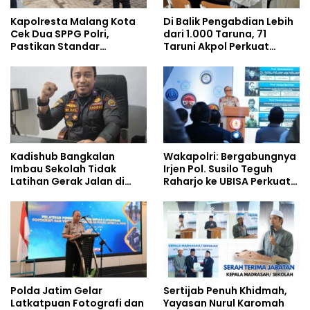
Kapolresta Malang Kota
Di Balik Pengabdian Lebih
Cek Dua SPPG Polri,
dari 1.000 Taruna, 71
Pastikan Standar
Taruni Akpol Perkuat
Pemenuhan Gizi dan
Pembentukan Karakter
Pengelolaan Limbah
Siswa Sekolah Rakyat
Berjalan Optimal
Kadishub Bangkalan
Wakapolri: Bergabungnya
Imbau Sekolah Tidak
Irjen Pol. Susilo Teguh
Latihan Gerak Jalan di
Raharjo ke UBISA Perkuat
Jalan Raya
Jejaring Nasional Pusat
Studi Kepolisian
Polda Jatim Gelar
Sertijab Penuh Khidmah,
Latkatpuan Fotografi dan
Yayasan Nurul Karomah