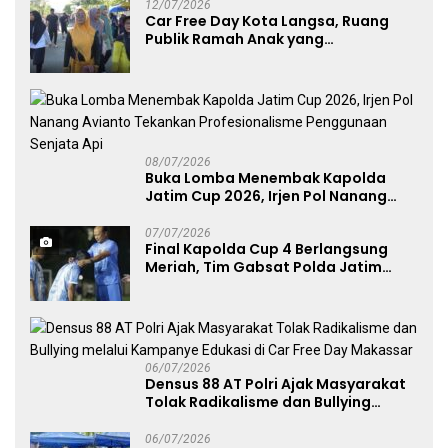
12/07/2026
Car Free Day Kota Langsa, Ruang
Publik Ramah Anak yang
Menggerakkan UMKM dan Layanan
Publik
08/07/2026
Buka Lomba Menembak Kapolda
Jatim Cup 2026, Irjen Pol Nanang
Avianto Tekankan Profesionalisme
Penggunaan Senjata Api
07/07/2026
Final Kapolda Cup 4 Berlangsung
Meriah, Tim Gabsat Polda Jatim
Angkat Trofi Juara
06/07/2026
Densus 88 AT Polri Ajak Masyarakat
Tolak Radikalisme dan Bullying
melalui Kampanye Edukasi di Car
Free Day Makassar
06/07/2026