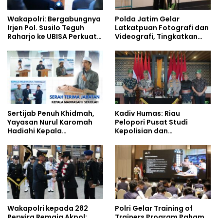
Wakapolri: Bergabungnya
Polda Jatim Gelar
Irjen Pol. Susilo Teguh
Latkatpuan Fotografi dan
Raharjo ke UBISA Perkuat
Videografi, Tingkatkan
Jejaring Nasional Pusat
Kompetensi Personel di
Studi Kepolisian
Era Digital
Sertijab Penuh Khidmah,
Kadiv Humas: Riau
Yayasan Nurul Karomah
Pelopori Pusat Studi
Hadiahi Kepala
Kepolisian dan
Demisioner Voucher
Lingkungan, Green
Umrah
Policing Masuki Babak
Baru
Wakapolri kepada 282
Polri Gelar Training of
Perwira Remaja Akpol:
Trainers Program Paham