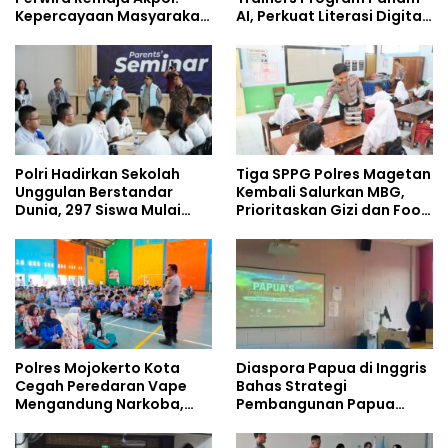
Kepercayaan Masyarakat
AI, Perkuat Literasi Digital
Dibangun dari Integritas
Pelajar
Polri Hadirkan Sekolah
Tiga SPPG Polres Magetan
Unggulan Berstandar
Kembali Salurkan MBG,
Dunia, 297 Siswa Mulai
Prioritaskan Gizi dan Food
Tempati Kampus
Safety
Polres Mojokerto Kota
Diaspora Papua di Inggris
Cegah Peredaran Vape
Bahas Strategi
Mengandung Narkoba,
Pembangunan Papua
Gencarkan Sosialisasi di
bersama Mahasiswa
Kalangan Remaja
Doktoral Internasional