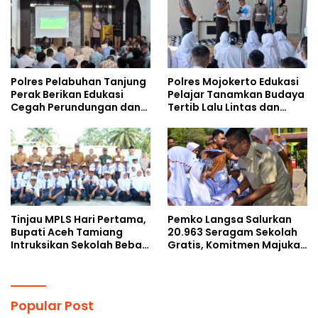
Polres Pelabuhan Tanjung
Polres Mojokerto Edukasi
Perak Berikan Edukasi
Pelajar Tanamkan Budaya
Cegah Perundungan dan
Tertib Lalu Lintas dan
Bijak Bermedia Sosial
Cegah Perundungan
kepada Pelajar MPLS
Tinjau MPLS Hari Pertama,
Pemko Langsa Salurkan
Bupati Aceh Tamiang
20.963 Seragam Sekolah
Intruksikan Sekolah Bebas
Gratis, Komitmen Majukan
Perundungan
Pendidikan
Popular Post