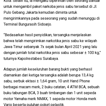
Kota. Selain itu, ia mengaku diperintah oleh seorang bandar
untuk mengambil paket narkoba jenis sabu tersebut di Jl.
Pulo Gebang Jakarta kemudian diminta untuk
mengirimkannya pada seseorang yang sudah menunggu di
Terminal Bungurasih Sidoarjo.
“Bedasarkan hasil penyidikan, tersangka menjelaskan
bahwa telah mengirimkan narkotika jenis sabu ke wilayah
Jawa Timur sebanyak 7x sejak bulan April 2021 yang lalu
dengan jumlah total narkotika jenis sabu sebesar ± 100 kg,”
tuturnya Kapolrestabes Surabaya.
Adapun jumlah keseluruhan barang bukti yang berhasil
diamankan dari ketiga tersangka adalah berupa 13,4 kg
sabu, serbuk ektasi ± 1,64 gram, 10 unit Hand Phone
berbagai macam merk, 2 buku catatan, 4 ATM BCA, sebuah
buku tabungan BCA, 3 buah timbangan dan 1 unit sepeda
motor Yamaha merk NMAX, 1 sepeda motor Honda merk
Vario beserta puluhan poket pelastik.