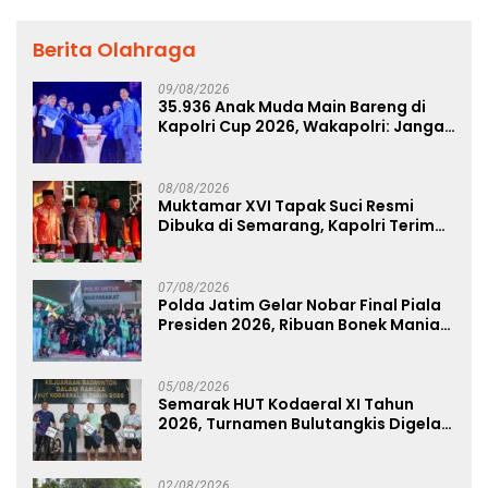
Berita Olahraga
09/08/2026
35.936 Anak Muda Main Bareng di
Kapolri Cup 2026, Wakapolri: Jangan
Cuma Jadi Penonton, Jadilah
Talenta Digital
08/08/2026
Muktamar XVI Tapak Suci Resmi
Dibuka di Semarang, Kapolri Terima
Anugerah Anggota Kehormatan
07/08/2026
Polda Jatim Gelar Nobar Final Piala
Presiden 2026, Ribuan Bonek Mania
Dukung Persebaya dari Lapangan
Mapolda
05/08/2026
Semarak HUT Kodaeral XI Tahun
2026, Turnamen Bulutangkis Digelar
untuk Cetak Atlet Berprestasi dan
Perkuat Soliditas Prajurit
02/08/2026