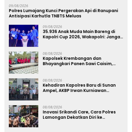
09/08/2026
Polres Lumajang Kunci Pergerakan Api di Ranupani
Antisipasi Karhutla TNBTS Meluas
09/08/2026
35.936 Anak Muda Main Bareng di
Kapolri Cup 2026, Wakapolri: Jangan
Cuma Jadi Penonton, Jadilah
Talenta Digital
08/08/2026
Kapolsek Krembangan dan
Bhayangkari Panen Sawi Caisim,
Dorong Warga Perkuat Ketahanan
Pangan
08/08/2026
Kehadiran Kapolres Baru di Sunan
Ampel, AKBP Irwan Kurniawan
Teguhkan Sinergi Polri dan Ulama
08/08/2026
Inovasi Srikandi Care, Cara Polres
Lamongan Dekatkan Diri ke
Masyarakat