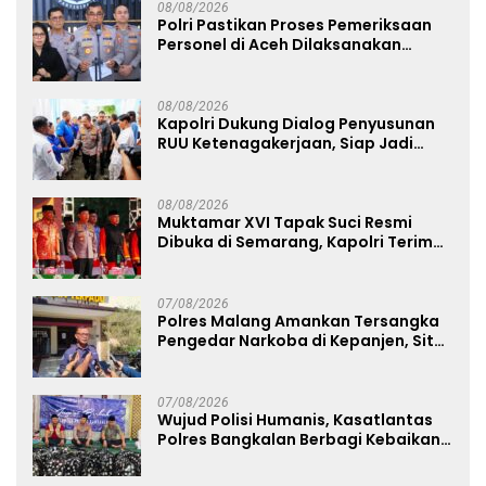
08/08/2026
Polri Pastikan Proses Pemeriksaan
Personel di Aceh Dilaksanakan
Secara Profesional dan Transparan
08/08/2026
Kapolri Dukung Dialog Penyusunan
RUU Ketenagakerjaan, Siap Jadi
Jembatan Aspirasi Buruh
08/08/2026
Muktamar XVI Tapak Suci Resmi
Dibuka di Semarang, Kapolri Terima
Anugerah Anggota Kehormatan
07/08/2026
Polres Malang Amankan Tersangka
Pengedar Narkoba di Kepanjen, Sita
Sabu 96 Gram dan Ganja 131 Gram
07/08/2026
Wujud Polisi Humanis, Kasatlantas
Polres Bangkalan Berbagi Kebaikan
Lewat Jumat Berkah di Masjid Syekh
Ahmad Ibrahim