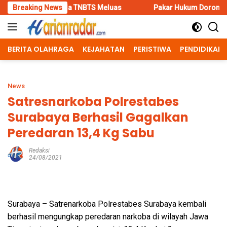
Skip
 TNBTS Meluas
Breaking News
Pakar Hukum Dorong Polri Tindak Tegas Kon
to
content
BERITA OLAHRAGA
KEJAHATAN
PERISTIWA
PENDIDIKAN
News
Satresnarkoba Polrestabes
Surabaya Berhasil Gagalkan
Peredaran 13,4 Kg Sabu
Redaksi
24/08/2021
Surabaya – Satrenarkoba Polrestabes Surabaya kembali
berhasil mengungkap peredaran narkoba di wilayah Jawa