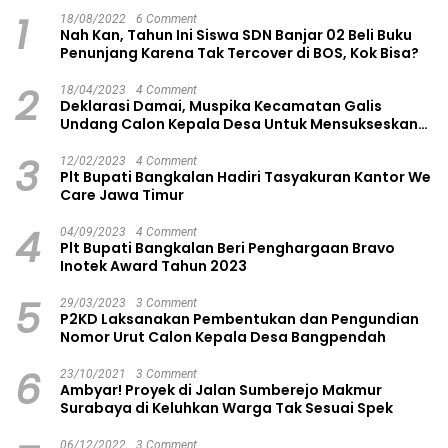
1
18/08/2022
6 Comment
Nah Kan, Tahun Ini Siswa SDN Banjar 02 Beli Buku
Penunjang Karena Tak Tercover di BOS, Kok Bisa?
2
18/04/2023
4 Comment
Deklarasi Damai, Muspika Kecamatan Galis
Undang Calon Kepala Desa Untuk Mensukseskan
Pilkades Aman dan Damai
3
12/02/2023
4 Comment
Plt Bupati Bangkalan Hadiri Tasyakuran Kantor We
Care Jawa Timur
4
04/09/2023
4 Comment
Plt Bupati Bangkalan Beri Penghargaan Bravo
Inotek Award Tahun 2023
5
29/03/2023
3 Comment
P2KD Laksanakan Pembentukan dan Pengundian
Nomor Urut Calon Kepala Desa Bangpendah
6
23/10/2021
3 Comment
Ambyar! Proyek di Jalan Sumberejo Makmur
Surabaya di Keluhkan Warga Tak Sesuai Spek
06/12/2022
3 Comment