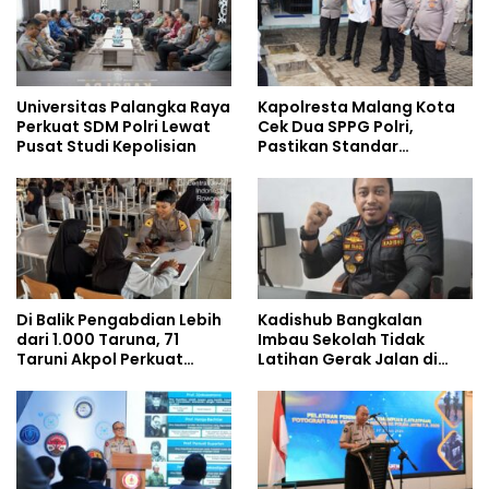
Universitas Palangka Raya
Kapolresta Malang Kota
Perkuat SDM Polri Lewat
Cek Dua SPPG Polri,
Pusat Studi Kepolisian
Pastikan Standar
Pemenuhan Gizi dan
Pengelolaan Limbah
Berjalan Optimal
Di Balik Pengabdian Lebih
Kadishub Bangkalan
dari 1.000 Taruna, 71
Imbau Sekolah Tidak
Taruni Akpol Perkuat
Latihan Gerak Jalan di
Pembentukan Karakter
Jalan Raya
Siswa Sekolah Rakyat