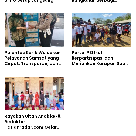
SPPG Serap Langsung
Bangkalan Berbagi
Hasil Tani Petani
Kebaikan Lewat Jumat
Berkah di Masjid Syekh
Ahmad Ibrahim
Polantas Karib Wujudkan
Partai PSI Ikut
Pelayanan Samsat yang
Berpartisipasi dan
Cepat, Transparan, dan
Meriahkan Karapan Sapi
Humanis
Piala AHY
Rayakan Ultah Anak ke-8,
Redaktur
Harianradar.com Gelar
Doa Bersama dan