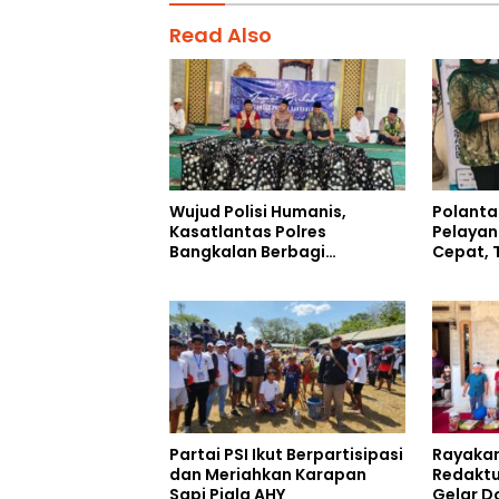
Read Also
Wujud Polisi Humanis,
Polanta
Kasatlantas Polres
Pelayan
Bangkalan Berbagi
Cepat, 
Kebaikan Lewat Jumat
Humani
Berkah di Masjid Syekh
Ahmad Ibrahim
Partai PSI Ikut Berpartisipasi
Rayakan
dan Meriahkan Karapan
Redaktu
Sapi Piala AHY
Gelar D