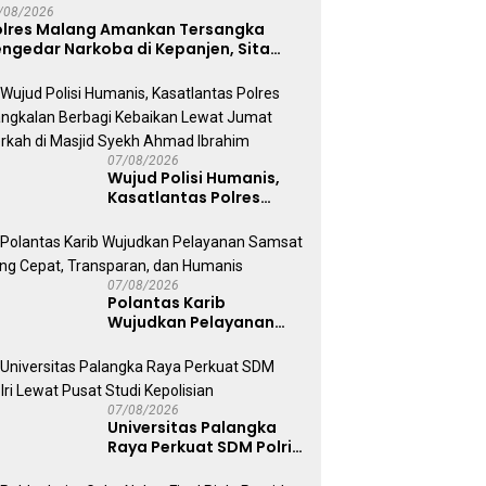
/08/2026
olres Malang Amankan Tersangka
ngedar Narkoba di Kepanjen, Sita
abu 96 Gram dan Ganja 131 Gram
07/08/2026
Wujud Polisi Humanis,
Kasatlantas Polres
Bangkalan Berbagi
Kebaikan Lewat Jumat
Berkah di Masjid Syekh
Ahmad Ibrahim
07/08/2026
Polantas Karib
Wujudkan Pelayanan
Samsat yang Cepat,
Transparan, dan
Humanis
07/08/2026
Universitas Palangka
Raya Perkuat SDM Polri
Lewat Pusat Studi