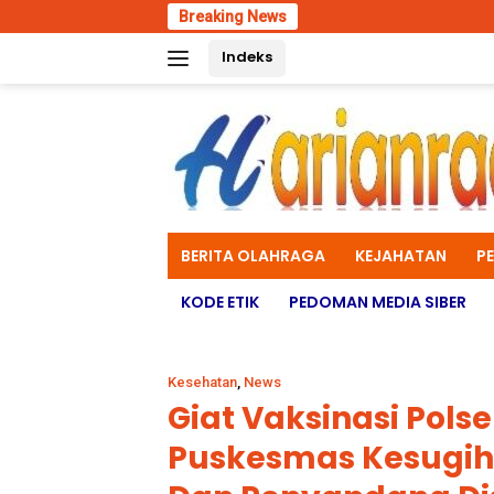
Skip
Breaking News
Polres Mal
to
Indeks
content
BERITA OLAHRAGA
KEJAHATAN
P
KODE ETIK
PEDOMAN MEDIA SIBER
Kesehatan
,
News
Giat Vaksinasi Pols
Puskesmas Kesugih