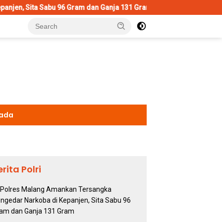
96 Gram dan Ganja 131 Gram
Wujud Polisi Humanis, Kasatla
kada
erita Polri