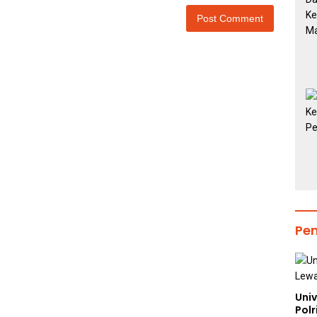
Pe
Uni
Polr