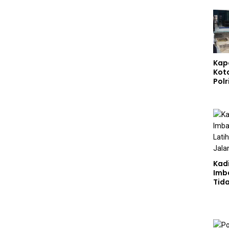
Kap
Kot
Polr
Sta
Gizi
Pen
Ber
Kad
Imb
Tid
Jala