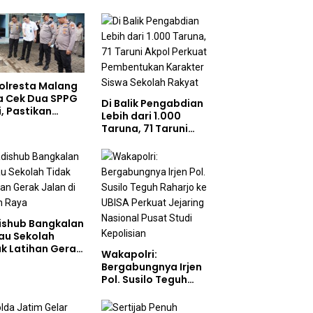
olresta Malang
a Cek Dua SPPG
Di Balik Pengabdian
i, Pastikan
Lebih dari 1.000
ndar Pemenuhan
Taruna, 71 Taruni
 dan
Akpol Perkuat
gelolaan Limbah
Pembentukan
jalan Optimal
Karakter Siswa
Sekolah Rakyat
ishub Bangkalan
au Sekolah
ak Latihan Gerak
Wakapolri:
n di Jalan Raya
Bergabungnya Irjen
Pol. Susilo Teguh
Raharjo ke UBISA
Perkuat Jejaring