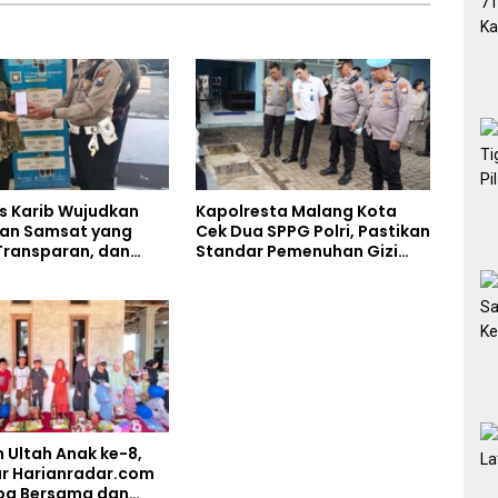
s Karib Wujudkan
Kapolresta Malang Kota
an Samsat yang
Cek Dua SPPG Polri, Pastikan
Transparan, dan
Standar Pemenuhan Gizi
s
dan Pengelolaan Limbah
Berjalan Optimal
 Ultah Anak ke-8,
r Harianradar.com
oa Bersama dan