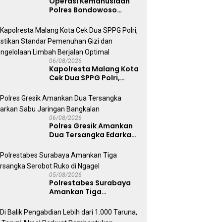
Operasi Kemanusiaan
Polres Bondowoso
Berhasil Evakuasi Dua
Jenazah di Gunung
Piramid
06/08/2026
Kapolresta Malang Kota
Cek Dua SPPG Polri,
Pastikan Standar
Pemenuhan Gizi dan
Pengelolaan Limbah
Berjalan Optimal
06/08/2026
Polres Gresik Amankan
Dua Tersangka Edarkan
Sabu Jaringan
Bangkalan
05/08/2026
Polrestabes Surabaya
Amankan Tiga
Tersangka Serobot
Ruko di Ngagel