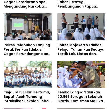
Cegah Peredaran Vape
Bahas Strategi
Mengandung Narkoba,
Pembangunan Papua
Gencarkan Sosialisasi di
bersama Mahasiswa
Kalangan Remaja
Doktoral Internasional
Polres Pelabuhan Tanjung
Polres Mojokerto Edukasi
Perak Berikan Edukasi
Pelajar Tanamkan Budaya
Cegah Perundungan dan
Tertib Lalu Lintas dan
Bijak Bermedia Sosial
Cegah Perundungan
kepada Pelajar MPLS
Tinjau MPLS Hari Pertama,
Pemko Langsa Salurkan
Bupati Aceh Tamiang
20.963 Seragam Sekolah
Intruksikan Sekolah Bebas
Gratis, Komitmen Majukan
Perundungan
Pendidikan