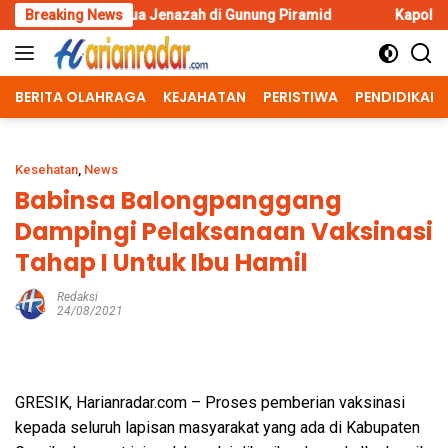
Skip
 Dua Jenazah di Gunung Piramid
Breaking News
Kapolresta Malang Kota C
to
content
BERITA OLAHRAGA
KEJAHATAN
PERISTIWA
PENDIDIKAN
Kesehatan
,
News
Babinsa Balongpanggang
Dampingi Pelaksanaan Vaksinasi
Tahap I Untuk Ibu Hamil
Redaksi
24/08/2021
GRESIK, Harianradar.com – Proses pemberian vaksinasi
kepada seluruh lapisan masyarakat yang ada di Kabupaten