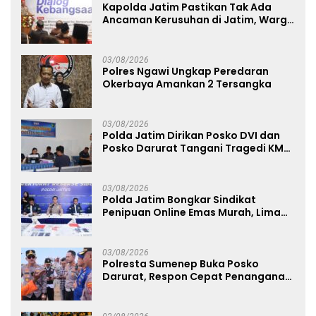
Kapolda Jatim Pastikan Tak Ada
Ancaman Kerusuhan di Jatim, Warga
Diminta Tak Percaya Hoaks
03/08/2026
Polres Ngawi Ungkap Peredaran
Okerbaya Amankan 2 Tersangka
03/08/2026
Polda Jatim Dirikan Posko DVI dan
Posko Darurat Tangani Tragedi KMP
Mutiara Sentosa II
03/08/2026
Polda Jatim Bongkar Sindikat
Penipuan Online Emas Murah, Lima
Tersangka Diantaranya Warga
Binaan Lapas Diamankan
03/08/2026
Polresta Sumenep Buka Posko
Darurat, Respon Cepat Penanganan
Korban Kebakaran KM Mutiara
Sentosa 2