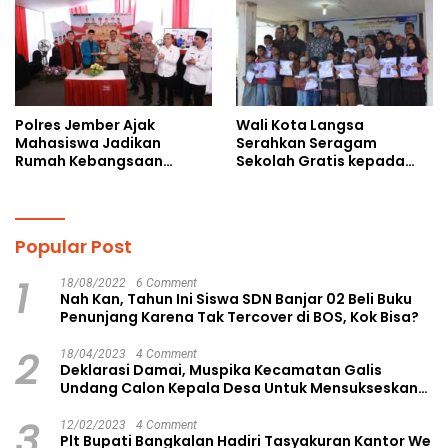
Polres Jember Ajak
Wali Kota Langsa
Mahasiswa Jadikan
Serahkan Seragam
Rumah Kebangsaan
Sekolah Gratis kepada
Ruang Kolaborasi Lahirkan
Anak Yatim Piatu di
Gagasan Konstruktif
Langsa Kota
Popular Post
1
18/08/2022
6 Comment
Nah Kan, Tahun Ini Siswa SDN Banjar 02 Beli Buku
Penunjang Karena Tak Tercover di BOS, Kok Bisa?
2
18/04/2023
4 Comment
Deklarasi Damai, Muspika Kecamatan Galis
Undang Calon Kepala Desa Untuk Mensukseskan
Pilkades Aman dan Damai
3
12/02/2023
4 Comment
Plt Bupati Bangkalan Hadiri Tasyakuran Kantor We