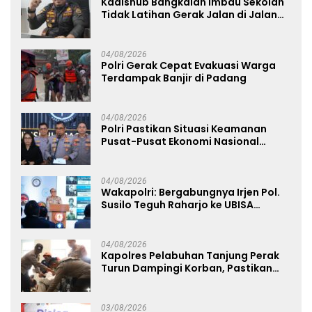
Kadishub Bangkalan Imbau Sekolah
Tidak Latihan Gerak Jalan di Jalan
Raya
04/08/2026
Polri Gerak Cepat Evakuasi Warga
Terdampak Banjir di Padang
04/08/2026
Polri Pastikan Situasi Keamanan
Pusat-Pusat Ekonomi Nasional
Tetap Kondusif
04/08/2026
Wakapolri: Bergabungnya Irjen Pol.
Susilo Teguh Raharjo ke UBISA
Perkuat Jejaring Nasional Pusat
Studi Kepolisian
04/08/2026
Kapolres Pelabuhan Tanjung Perak
Turun Dampingi Korban, Pastikan
Penanganan Kebakaran KM Mutiara
Sentosa 2 Berjalan Maksimal
03/08/2026