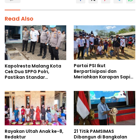
Read Also
Partai PSI Ikut
Kapolresta Malang Kota
Berpartisipasi dan
Cek Dua SPPG Polri,
Meriahkan Karapan Sapi
Pastikan Standar
Piala AHY
Pemenuhan Gizi dan
Pengelolaan Limbah
Berjalan Optimal
Rayakan Ultah Anak ke-8,
21 Titik PAMSIMAS
Redaktur
Dibangun di Bangkalan