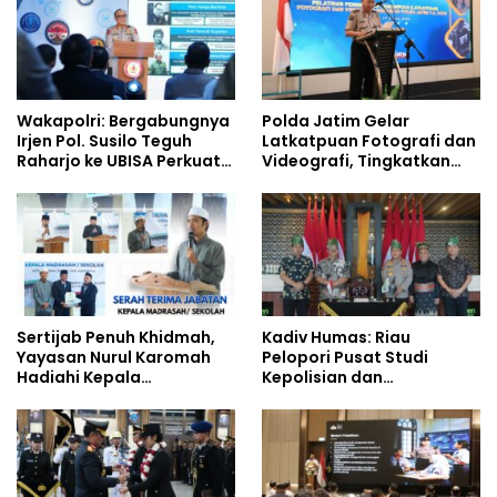
Wakapolri: Bergabungnya
Polda Jatim Gelar
Irjen Pol. Susilo Teguh
Latkatpuan Fotografi dan
Raharjo ke UBISA Perkuat
Videografi, Tingkatkan
Jejaring Nasional Pusat
Kompetensi Personel di
Studi Kepolisian
Era Digital
Sertijab Penuh Khidmah,
Kadiv Humas: Riau
Yayasan Nurul Karomah
Pelopori Pusat Studi
Hadiahi Kepala
Kepolisian dan
Demisioner Voucher
Lingkungan, Green
Umrah
Policing Masuki Babak
Baru