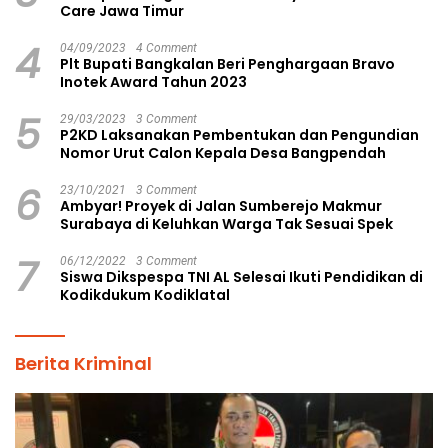
Care Jawa Timur
4
04/09/2023
4 Comment
Plt Bupati Bangkalan Beri Penghargaan Bravo
Inotek Award Tahun 2023
5
29/03/2023
3 Comment
P2KD Laksanakan Pembentukan dan Pengundian
Nomor Urut Calon Kepala Desa Bangpendah
6
23/10/2021
3 Comment
Ambyar! Proyek di Jalan Sumberejo Makmur
Surabaya di Keluhkan Warga Tak Sesuai Spek
7
06/12/2022
3 Comment
Siswa Dikspespa TNI AL Selesai Ikuti Pendidikan di
Kodikdukum Kodiklatal
Berita Kriminal