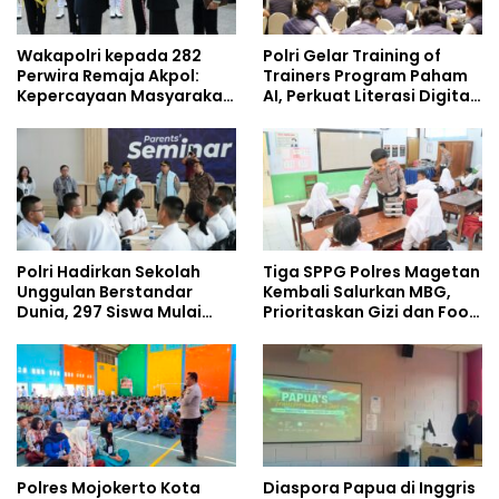
Wakapolri kepada 282
Polri Gelar Training of
Perwira Remaja Akpol:
Trainers Program Paham
Kepercayaan Masyarakat
AI, Perkuat Literasi Digital
Dibangun dari Integritas
Pelajar
Polri Hadirkan Sekolah
Tiga SPPG Polres Magetan
Unggulan Berstandar
Kembali Salurkan MBG,
Dunia, 297 Siswa Mulai
Prioritaskan Gizi dan Food
Tempati Kampus
Safety
Polres Mojokerto Kota
Diaspora Papua di Inggris