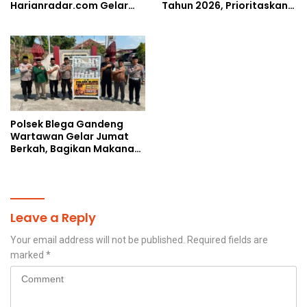
Harianradar.com Gelar
Tahun 2026, Prioritaskan
Doa Bersama dan
Wilayah Rawan
Santunan Anak Yatim
Kekeringan
Polsek Blega Gandeng
Wartawan Gelar Jumat
Berkah, Bagikan Makanan
Gratis Kepada Pengguna
Jalan
Leave a Reply
Your email address will not be published.
Required fields are
marked
*