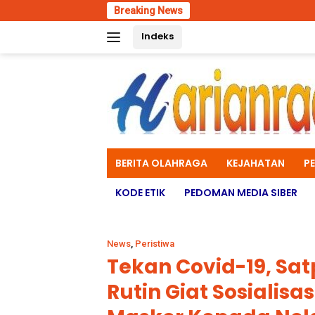
Skip
Breaking News
Univ
to
Indeks
content
BERITA OLAHRAGA
KEJAHATAN
P
KODE ETIK
PEDOMAN MEDIA SIBER
News
,
Peristiwa
Tekan Covid-19, Sat
Rutin Giat Sosialisa