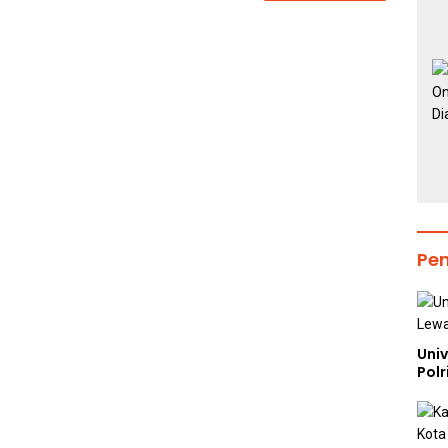
Pe
Uni
Polr