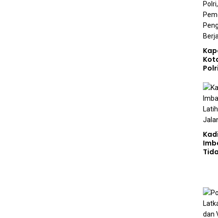
Kap
Kot
Polr
Sta
Gizi
Pen
Ber
Kad
Imb
Tid
Jala