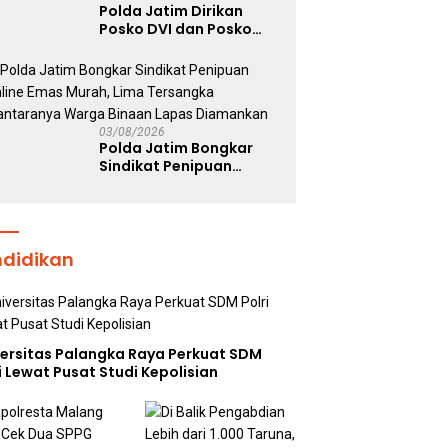
Polda Jatim Dirikan
Posko DVI dan Posko
Darurat Tangani
Tragedi KMP Mutiara
Sentosa II
03/08/2026
Polda Jatim Bongkar
Sindikat Penipuan
Online Emas Murah, Lima
Tersangka Diantaranya
Warga Binaan Lapas
Diamankan
ndidikan
versitas Palangka Raya Perkuat SDM
i Lewat Pusat Studi Kepolisian