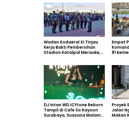
Wadan Kodaeral XI Tinjau
Empat Pe
Kerja Bakti Pembersihan
Komand
Stadion Katalpal Merauke,
81 Keme
Jelang Upacara HUT Ke-81
Selatan
Kemerdekaan RI
DJ Intan WD ICYtone Reborn
Proyek 
Tampil di Cafe So Kayoon
Jalan N
Surabaya, Suasana Malam
Makan K
Makin Meriah
Digelon
Perang