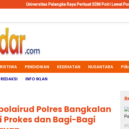
ersitas Palangka Raya Perkuat SDM Polri Lewat Pusat Studi Kepolisia
ERISTIWA
PENDIDIKAN
KESEHATAN
NUSANTARA
Pil
REDAKSI
INFO IKLAN
B
polairud Polres Bangkalan
si Prokes dan Bagi-Bagi
07