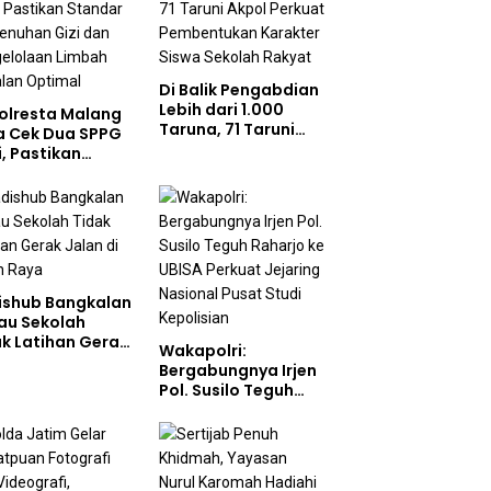
Di Balik Pengabdian
Lebih dari 1.000
olresta Malang
Taruna, 71 Taruni
a Cek Dua SPPG
Akpol Perkuat
i, Pastikan
Pembentukan
ndar Pemenuhan
Karakter Siswa
 dan
Sekolah Rakyat
gelolaan Limbah
jalan Optimal
ishub Bangkalan
au Sekolah
ak Latihan Gerak
Wakapolri:
n di Jalan Raya
Bergabungnya Irjen
Pol. Susilo Teguh
Raharjo ke UBISA
Perkuat Jejaring
Nasional Pusat
Studi Kepolisian