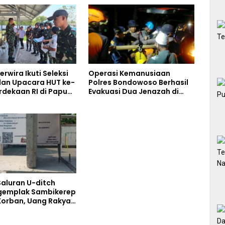
rwira Ikuti Seleksi
Operasi Kemanusiaan
an Upacara HUT ke-
Polres Bondowoso Berhasil
rdekaan RI di Papua
Evakuasi Dua Jenazah di
Gunung Piramid
Saluran U-ditch
gemplak Sambikerep
orban, Uang Rakyat
torkan Bukan untuk
kap Maut Warga