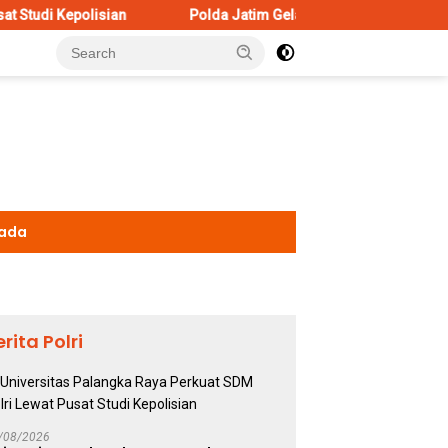
n
Polda Jatim Gelar Nobar Final Piala Presiden 2026, Rib
kada
erita Polri
/08/2026