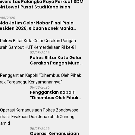
niversitas Palangka Raya Perkuat SDM
lri Lewat Pusat Studi Kepolisian
/08/2026
lda Jatim Gelar Nobar Final Piala
residen 2026, Ribuan Bonek Mania
ukung Persebaya dari Lapangan
apolda
07/08/2026
Polres Blitar Kota Gelar
Gerakan Pangan Murah
Sambut HUT
Kemerdekaan RI ke-81
06/08/2026
Penggantian Kapolri
“Dihembus Oleh Pihak
Pihak Terganggu
Kenyamanannya”
06/08/2026
Operasi Kemanusiaan