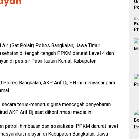
ayan
U
Po
07
Po
P
D
M
 Air. (Sat Polair) Polres Bangkalan, Jawa Timur
esehatan di tengah-tengah PPKM darurat Level 4 dan
an di pesisir Pasir lautan Kamal, Kabupaten
d Polres Bangkalan, AKP Arif Dj, SH ini menyasar para
amal.
kan secara terus-menerus guna mencegah penyebaran
irud AKP Arif Dj saat dikonfirmasi media ini
n patroli himbauan dan sosialisasi PPKM darurat level
 masyarakat nelayan di Kabupaten Bangkalan, Jawa