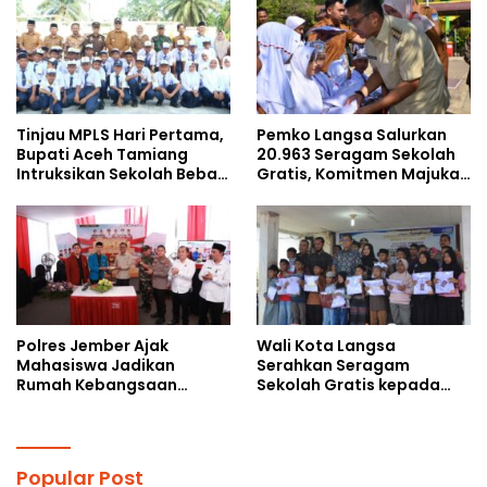
kepada Pelajar MPLS
Tinjau MPLS Hari Pertama,
Pemko Langsa Salurkan
Bupati Aceh Tamiang
20.963 Seragam Sekolah
Intruksikan Sekolah Bebas
Gratis, Komitmen Majukan
Perundungan
Pendidikan
Polres Jember Ajak
Wali Kota Langsa
Mahasiswa Jadikan
Serahkan Seragam
Rumah Kebangsaan
Sekolah Gratis kepada
Ruang Kolaborasi Lahirkan
Anak Yatim Piatu di
Gagasan Konstruktif
Langsa Kota
Popular Post