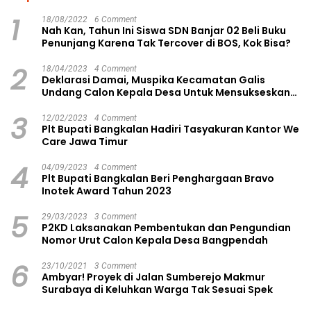
1
18/08/2022
6 Comment
Nah Kan, Tahun Ini Siswa SDN Banjar 02 Beli Buku
Penunjang Karena Tak Tercover di BOS, Kok Bisa?
2
18/04/2023
4 Comment
Deklarasi Damai, Muspika Kecamatan Galis
Undang Calon Kepala Desa Untuk Mensukseskan
Pilkades Aman dan Damai
3
12/02/2023
4 Comment
Plt Bupati Bangkalan Hadiri Tasyakuran Kantor We
Care Jawa Timur
4
04/09/2023
4 Comment
Plt Bupati Bangkalan Beri Penghargaan Bravo
Inotek Award Tahun 2023
5
29/03/2023
3 Comment
P2KD Laksanakan Pembentukan dan Pengundian
Nomor Urut Calon Kepala Desa Bangpendah
6
23/10/2021
3 Comment
Ambyar! Proyek di Jalan Sumberejo Makmur
Surabaya di Keluhkan Warga Tak Sesuai Spek