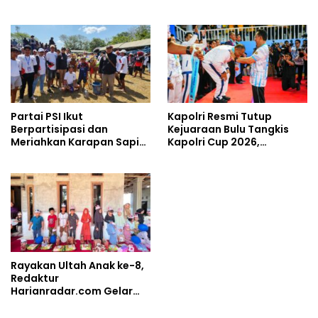
Cetak Atlet Berprestasi
Pelayanan Publik
dan Perkuat Soliditas
Prajurit
Partai PSI Ikut
Kapolri Resmi Tutup
Berpartisipasi dan
Kejuaraan Bulu Tangkis
Meriahkan Karapan Sapi
Kapolri Cup 2026,
Piala AHY
Tegaskan Komitmen Polri
Dukung Prestasi Atlet
Nasional
Rayakan Ultah Anak ke-8,
Redaktur
Harianradar.com Gelar
Doa Bersama dan
Santunan Anak Yatim