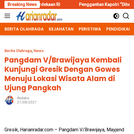
Skip
dekaan RI
Breaking News
Penggantian Kapolri “Dihembus Oleh Pihak Piha
to
content
BERITA OLAHRAGA
KEJAHATAN
PERISTIWA
PENDIDIKAN
Berita Olahraga
,
News
Pangdam V/Brawijaya Kembali
Kunjungi Gresik Dengan Gowes
Menuju Lokasi Wisata Alam di
Ujung Pangkah
Redaksi
21/08/2021
Gresik, Harianradar.com – Pangdam V/Brawijaya, Mayjend