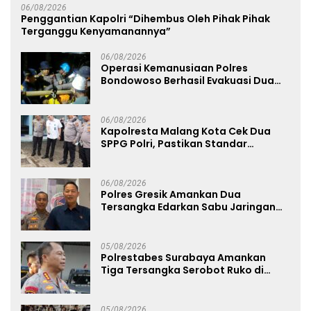
06/08/2026
Penggantian Kapolri “Dihembus Oleh Pihak Pihak
Terganggu Kenyamanannya”
06/08/2026
Operasi Kemanusiaan Polres
Bondowoso Berhasil Evakuasi Dua
Jenazah di Gunung Piramid
06/08/2026
Kapolresta Malang Kota Cek Dua
SPPG Polri, Pastikan Standar
Pemenuhan Gizi dan Pengelolaan
Limbah Berjalan Optimal
06/08/2026
Polres Gresik Amankan Dua
Tersangka Edarkan Sabu Jaringan
Bangkalan
05/08/2026
Polrestabes Surabaya Amankan
Tiga Tersangka Serobot Ruko di
Ngagel
05/08/2026