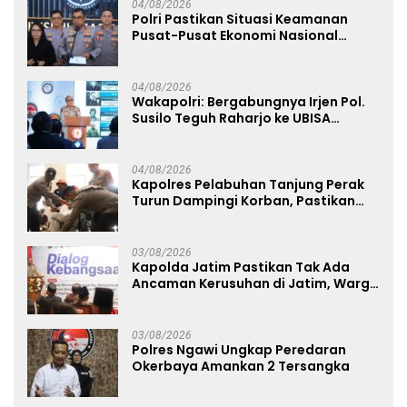
04/08/2026
Polri Pastikan Situasi Keamanan
Pusat-Pusat Ekonomi Nasional
Tetap Kondusif
04/08/2026
Wakapolri: Bergabungnya Irjen Pol.
Susilo Teguh Raharjo ke UBISA
Perkuat Jejaring Nasional Pusat
Studi Kepolisian
04/08/2026
Kapolres Pelabuhan Tanjung Perak
Turun Dampingi Korban, Pastikan
Penanganan Kebakaran KM Mutiara
Sentosa 2 Berjalan Maksimal
03/08/2026
Kapolda Jatim Pastikan Tak Ada
Ancaman Kerusuhan di Jatim, Warga
Diminta Tak Percaya Hoaks
03/08/2026
Polres Ngawi Ungkap Peredaran
Okerbaya Amankan 2 Tersangka