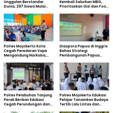
Unggulan Berstandar
Kembali Salurkan MBG,
Dunia, 297 Siswa Mulai
Prioritaskan Gizi dan Food
Tempati Kampus
Safety
Polres Mojokerto Kota
Diaspora Papua di Inggris
Cegah Peredaran Vape
Bahas Strategi
Mengandung Narkoba,
Pembangunan Papua
Gencarkan Sosialisasi di
bersama Mahasiswa
Kalangan Remaja
Doktoral Internasional
Polres Pelabuhan Tanjung
Polres Mojokerto Edukasi
Perak Berikan Edukasi
Pelajar Tanamkan Budaya
Cegah Perundungan dan
Tertib Lalu Lintas dan
Bijak Bermedia Sosial
Cegah Perundungan