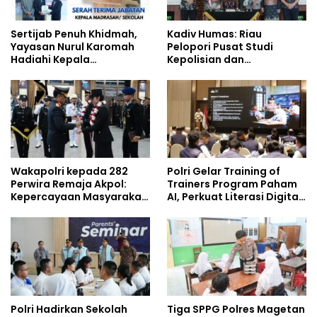
Sertijab Penuh Khidmah,
Kadiv Humas: Riau
Yayasan Nurul Karomah
Pelopori Pusat Studi
Hadiahi Kepala
Kepolisian dan
Demisioner Voucher
Lingkungan, Green
Umrah
Policing Masuki Babak
Baru
Wakapolri kepada 282
Polri Gelar Training of
Perwira Remaja Akpol:
Trainers Program Paham
Kepercayaan Masyarakat
AI, Perkuat Literasi Digital
Dibangun dari Integritas
Pelajar
Polri Hadirkan Sekolah
Tiga SPPG Polres Magetan