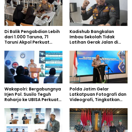
Di Balik Pengabdian Lebih
Kadishub Bangkalan
dari 1.000 Taruna, 71
Imbau Sekolah Tidak
Taruni Akpol Perkuat
Latihan Gerak Jalan di
Pembentukan Karakter
Jalan Raya
Siswa Sekolah Rakyat
Wakapolri: Bergabungnya
Polda Jatim Gelar
Irjen Pol. Susilo Teguh
Latkatpuan Fotografi dan
Raharjo ke UBISA Perkuat
Videografi, Tingkatkan
Jejaring Nasional Pusat
Kompetensi Personel di
Studi Kepolisian
Era Digital