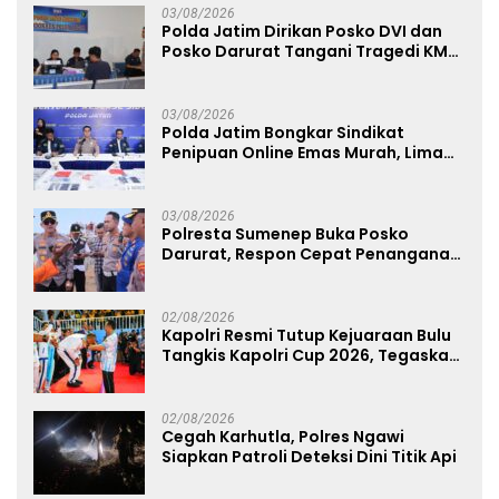
03/08/2026
Polda Jatim Dirikan Posko DVI dan
Posko Darurat Tangani Tragedi KMP
Mutiara Sentosa II
03/08/2026
Polda Jatim Bongkar Sindikat
Penipuan Online Emas Murah, Lima
Tersangka Diantaranya Warga
Binaan Lapas Diamankan
03/08/2026
Polresta Sumenep Buka Posko
Darurat, Respon Cepat Penanganan
Korban Kebakaran KM Mutiara
Sentosa 2
02/08/2026
Kapolri Resmi Tutup Kejuaraan Bulu
Tangkis Kapolri Cup 2026, Tegaskan
Komitmen Polri Dukung Prestasi
Atlet Nasional
02/08/2026
Cegah Karhutla, Polres Ngawi
Siapkan Patroli Deteksi Dini Titik Api