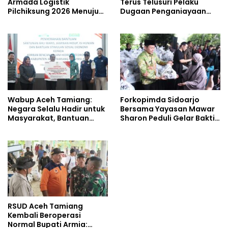
Armada Logistik
Terus Telusuri Pelaku
Pilchiksung 2026 Menuju
Dugaan Penganiayaan
Lima Kecamatan
Wartawan Saat Meliput
Aksi Penolakan RUU TNI
Wabup Aceh Tamiang:
Forkopimda Sidoarjo
Negara Selalu Hadir untuk
Bersama Yayasan Mawar
Masyarakat, Bantuan
Sharon Peduli Gelar Bakti
Korban Bencana
Sosial
RSUD Aceh Tamiang
Kembali Beroperasi
Normal Bupati Armia: