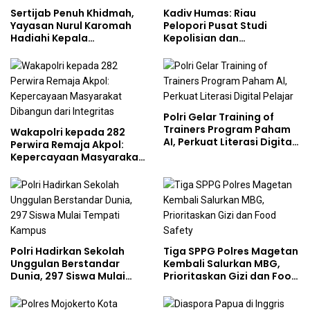
Sertijab Penuh Khidmah,
Kadiv Humas: Riau
Yayasan Nurul Karomah
Pelopori Pusat Studi
Hadiahi Kepala
Kepolisian dan
Demisioner Voucher
Lingkungan, Green
Umrah
Policing Masuki Babak
Baru
Polri Gelar Training of
Trainers Program Paham
Wakapolri kepada 282
AI, Perkuat Literasi Digital
Perwira Remaja Akpol:
Pelajar
Kepercayaan Masyarakat
Dibangun dari Integritas
Polri Hadirkan Sekolah
Tiga SPPG Polres Magetan
Unggulan Berstandar
Kembali Salurkan MBG,
Dunia, 297 Siswa Mulai
Prioritaskan Gizi dan Food
Tempati Kampus
Safety