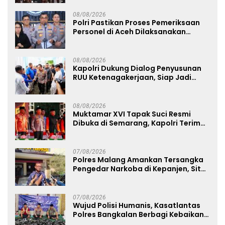
08/08/2026
Polri Pastikan Proses Pemeriksaan
Personel di Aceh Dilaksanakan
Secara Profesional dan Transparan
08/08/2026
Kapolri Dukung Dialog Penyusunan
RUU Ketenagakerjaan, Siap Jadi
Jembatan Aspirasi Buruh
08/08/2026
Muktamar XVI Tapak Suci Resmi
Dibuka di Semarang, Kapolri Terima
Anugerah Anggota Kehormatan
07/08/2026
Polres Malang Amankan Tersangka
Pengedar Narkoba di Kepanjen, Sita
Sabu 96 Gram dan Ganja 131 Gram
07/08/2026
Wujud Polisi Humanis, Kasatlantas
Polres Bangkalan Berbagi Kebaikan
Lewat Jumat Berkah di Masjid Syekh