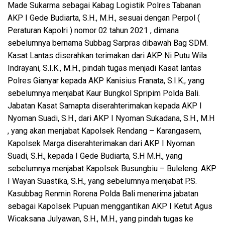
Made Sukarma sebagai Kabag Logistik Polres Tabanan
AKP I Gede Budiarta, S.H., M.H., sesuai dengan Perpol (
Peraturan Kapolri ) nomor 02 tahun 2021 , dimana
sebelumnya bernama Subbag Sarpras dibawah Bag SDM.
Kasat Lantas diserahkan terimakan dari AKP Ni Putu Wila
Indrayani, S.I.K., M.H., pindah tugas menjadi Kasat lantas
Polres Gianyar kepada AKP Kanisius Franata, S.I.K., yang
sebelumnya menjabat Kaur Bungkol Spripim Polda Bali.
Jabatan Kasat Samapta diserahterimakan kepada AKP I
Nyoman Suadi, S.H., dari AKP I Nyoman Sukadana, S.H., M.H
, yang akan menjabat Kapolsek Rendang – Karangasem,
Kapolsek Marga diserahterimakan dari AKP I Nyoman
Suadi, S.H., kepada I Gede Budiarta, S.H M.H., yang
sebelumnya menjabat Kapolsek Busungbiu – Buleleng. AKP
I Wayan Suastika, S.H., yang sebelumnya menjabat P.S.
Kasubbag Renmin Rorena Polda Bali menerima jabatan
sebagai Kapolsek Pupuan menggantikan AKP I Ketut Agus
Wicaksana Julyawan, S.H., M.H., yang pindah tugas ke