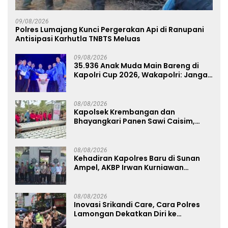
09/08/2026
Polres Lumajang Kunci Pergerakan Api di Ranupani
Antisipasi Karhutla TNBTS Meluas
09/08/2026
35.936 Anak Muda Main Bareng di
Kapolri Cup 2026, Wakapolri: Jangan
Cuma Jadi Penonton, Jadilah
Talenta Digital
08/08/2026
Kapolsek Krembangan dan
Bhayangkari Panen Sawi Caisim,
Dorong Warga Perkuat Ketahanan
Pangan
08/08/2026
Kehadiran Kapolres Baru di Sunan
Ampel, AKBP Irwan Kurniawan
Teguhkan Sinergi Polri dan Ulama
08/08/2026
Inovasi Srikandi Care, Cara Polres
Lamongan Dekatkan Diri ke
Masyarakat