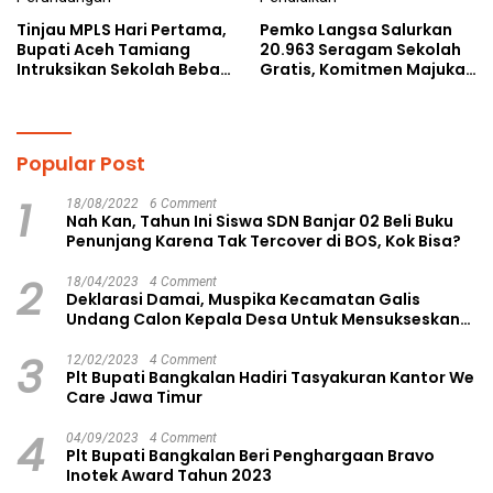
Tinjau MPLS Hari Pertama,
Pemko Langsa Salurkan
Bupati Aceh Tamiang
20.963 Seragam Sekolah
Intruksikan Sekolah Bebas
Gratis, Komitmen Majukan
Perundungan
Pendidikan
Popular Post
1
18/08/2022
6 Comment
Nah Kan, Tahun Ini Siswa SDN Banjar 02 Beli Buku
Penunjang Karena Tak Tercover di BOS, Kok Bisa?
2
18/04/2023
4 Comment
Deklarasi Damai, Muspika Kecamatan Galis
Undang Calon Kepala Desa Untuk Mensukseskan
Pilkades Aman dan Damai
3
12/02/2023
4 Comment
Plt Bupati Bangkalan Hadiri Tasyakuran Kantor We
Care Jawa Timur
4
04/09/2023
4 Comment
Plt Bupati Bangkalan Beri Penghargaan Bravo
Inotek Award Tahun 2023