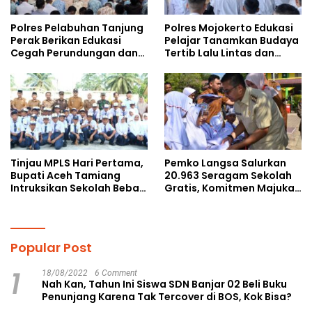
Polres Pelabuhan Tanjung
Polres Mojokerto Edukasi
Perak Berikan Edukasi
Pelajar Tanamkan Budaya
Cegah Perundungan dan
Tertib Lalu Lintas dan
Bijak Bermedia Sosial
Cegah Perundungan
kepada Pelajar MPLS
Tinjau MPLS Hari Pertama,
Pemko Langsa Salurkan
Bupati Aceh Tamiang
20.963 Seragam Sekolah
Intruksikan Sekolah Bebas
Gratis, Komitmen Majukan
Perundungan
Pendidikan
Popular Post
1
18/08/2022
6 Comment
Nah Kan, Tahun Ini Siswa SDN Banjar 02 Beli Buku
Penunjang Karena Tak Tercover di BOS, Kok Bisa?