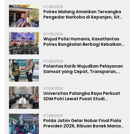
07/08/2026
Polres Malang Amankan Tersangka
Pengedar Narkoba di Kepanjen, Sita
Sabu 96 Gram dan Ganja 131 Gram
07/08/2026
Wujud Polisi Humanis, Kasatlantas
Polres Bangkalan Berbagi Kebaikan
Lewat Jumat Berkah di Masjid Syekh
Ahmad Ibrahim
07/08/2026
Polantas Karib Wujudkan Pelayanan
Samsat yang Cepat, Transparan,
dan Humanis
07/08/2026
Universitas Palangka Raya Perkuat
SDM Polri Lewat Pusat Studi
Kepolisian
07/08/2026
Polda Jatim Gelar Nobar Final Piala
Presiden 2026, Ribuan Bonek Mania
Dukung Persebaya dari Lapangan