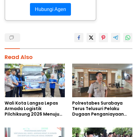
Hubungi Agen
Read Also
Wali Kota Langsa Lepas
Polrestabes Surabaya
Armada Logistik
Terus Telusuri Pelaku
Pilchiksung 2026 Menuju
Dugaan Penganiayaan
Lima Kecamatan
Wartawan Saat Meliput
Aksi Penolakan RUU TNI