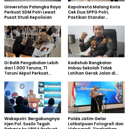
Universitas Palangka Raya
Kapolresta Malang Kota
Perkuat SDM Polri Lewat
Cek Dua SPPG Polri,
Pusat Studi Kepolisian
Pastikan Standar
Pemenuhan Gizi dan
Pengelolaan Limbah
Berjalan Optimal
Di Balik Pengabdian Lebih
Kadishub Bangkalan
dari 1.000 Taruna, 71
Imbau Sekolah Tidak
Taruni Akpol Perkuat
Latihan Gerak Jalan di
Pembentukan Karakter
Jalan Raya
Siswa Sekolah Rakyat
Wakapolri: Bergabungnya
Polda Jatim Gelar
Irjen Pol. Susilo Teguh
Latkatpuan Fotografi dan