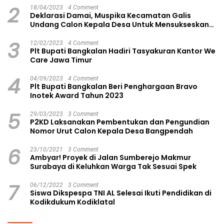
2
18/04/2023
4 Comment
Deklarasi Damai, Muspika Kecamatan Galis
Undang Calon Kepala Desa Untuk Mensukseskan
Pilkades Aman dan Damai
3
12/02/2023
4 Comment
Plt Bupati Bangkalan Hadiri Tasyakuran Kantor We
Care Jawa Timur
4
04/09/2023
4 Comment
Plt Bupati Bangkalan Beri Penghargaan Bravo
Inotek Award Tahun 2023
5
29/03/2023
3 Comment
P2KD Laksanakan Pembentukan dan Pengundian
Nomor Urut Calon Kepala Desa Bangpendah
6
23/10/2021
3 Comment
Ambyar! Proyek di Jalan Sumberejo Makmur
Surabaya di Keluhkan Warga Tak Sesuai Spek
7
06/12/2022
3 Comment
Siswa Dikspespa TNI AL Selesai Ikuti Pendidikan di
Kodikdukum Kodiklatal