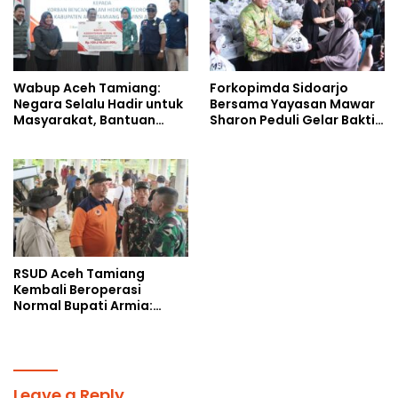
Wabup Aceh Tamiang:
Forkopimda Sidoarjo
Negara Selalu Hadir untuk
Bersama Yayasan Mawar
Masyarakat, Bantuan
Sharon Peduli Gelar Bakti
Korban Bencana
Sosial
RSUD Aceh Tamiang
Kembali Beroperasi
Normal Bupati Armia:
Layanan Kesehatan Siap
Diakses Penuh
Leave a Reply