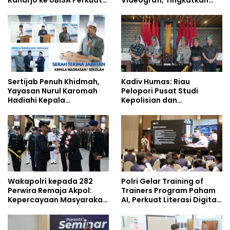
Raharjo ke UBISA Perkuat
Videografi, Tingkatkan
Jejaring Nasional Pusat
Kompetensi Personel di
Studi Kepolisian
Era Digital
Sertijab Penuh Khidmah,
Kadiv Humas: Riau
Yayasan Nurul Karomah
Pelopori Pusat Studi
Hadiahi Kepala
Kepolisian dan
Demisioner Voucher
Lingkungan, Green
Umrah
Policing Masuki Babak
Baru
Wakapolri kepada 282
Polri Gelar Training of
Perwira Remaja Akpol:
Trainers Program Paham
Kepercayaan Masyarakat
AI, Perkuat Literasi Digital
Dibangun dari Integritas
Pelajar