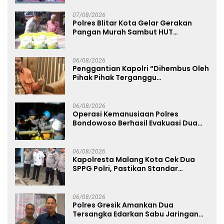
Mapolda
07/08/2026
Polres Blitar Kota Gelar Gerakan
Pangan Murah Sambut HUT
Kemerdekaan RI ke-81
06/08/2026
Penggantian Kapolri “Dihembus Oleh
Pihak Pihak Terganggu
Kenyamanannya”
06/08/2026
Operasi Kemanusiaan Polres
Bondowoso Berhasil Evakuasi Dua
Jenazah di Gunung Piramid
06/08/2026
Kapolresta Malang Kota Cek Dua
SPPG Polri, Pastikan Standar
Pemenuhan Gizi dan Pengelolaan
Limbah Berjalan Optimal
06/08/2026
Polres Gresik Amankan Dua
Tersangka Edarkan Sabu Jaringan
Bangkalan