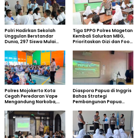
Polri Hadirkan Sekolah
Tiga SPPG Polres Magetan
Unggulan Berstandar
Kembali Salurkan MBG,
Dunia, 297 Siswa Mulai
Prioritaskan Gizi dan Food
Tempati Kampus
Safety
Polres Mojokerto Kota
Diaspora Papua di Inggris
Cegah Peredaran Vape
Bahas Strategi
Mengandung Narkoba,
Pembangunan Papua
Gencarkan Sosialisasi di
bersama Mahasiswa
Kalangan Remaja
Doktoral Internasional