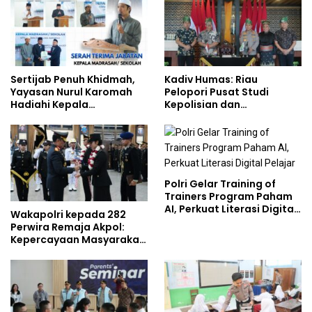
Sertijab Penuh Khidmah,
Kadiv Humas: Riau
Yayasan Nurul Karomah
Pelopori Pusat Studi
Hadiahi Kepala
Kepolisian dan
Demisioner Voucher
Lingkungan, Green
Umrah
Policing Masuki Babak
Baru
Polri Gelar Training of
Trainers Program Paham
AI, Perkuat Literasi Digital
Wakapolri kepada 282
Pelajar
Perwira Remaja Akpol:
Kepercayaan Masyarakat
Dibangun dari Integritas