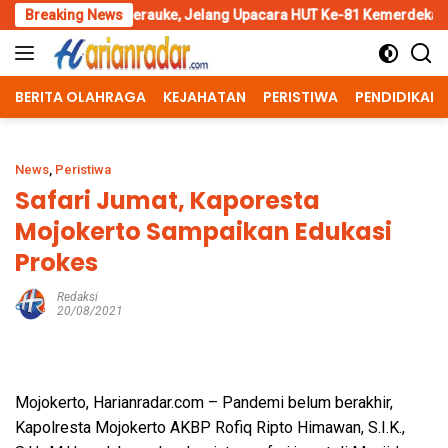
Skip
al Merauke, Jelang Upacara HUT Ke-81 Kemerdekaan RI
Breaking News
Pengg
to
content
BERITA OLAHRAGA
KEJAHATAN
PERISTIWA
PENDIDIKAN
News
,
Peristiwa
Safari Jumat, Kaporesta
Mojokerto Sampaikan Edukasi
Prokes
Redaksi
20/08/2021
Mojokerto, Harianradar.com – Pandemi belum berakhir,
Kapolresta Mojokerto AKBP Rofiq Ripto Himawan, S.I.K.,