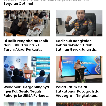
Berjalan Optimal
Di Balik Pengabdian Lebih
Kadishub Bangkalan
dari 1.000 Taruna, 71
Imbau Sekolah Tidak
Taruni Akpol Perkuat
Latihan Gerak Jalan di
Pembentukan Karakter
Jalan Raya
Siswa Sekolah Rakyat
Wakapolri: Bergabungnya
Polda Jatim Gelar
Irjen Pol. Susilo Teguh
Latkatpuan Fotografi dan
Raharjo ke UBISA Perkuat
Videografi, Tingkatkan
Jejaring Nasional Pusat
Kompetensi Personel di
Studi Kepolisian
Era Digital