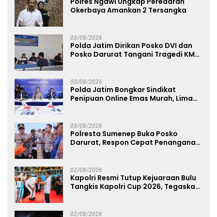
Polres Ngawi Ungkap Peredaran
Okerbaya Amankan 2 Tersangka
03/08/2026
Polda Jatim Dirikan Posko DVI dan
Posko Darurat Tangani Tragedi KMP
Mutiara Sentosa II
03/08/2026
Polda Jatim Bongkar Sindikat
Penipuan Online Emas Murah, Lima
Tersangka Diantaranya Warga
Binaan Lapas Diamankan
03/08/2026
Polresta Sumenep Buka Posko
Darurat, Respon Cepat Penanganan
Korban Kebakaran KM Mutiara
Sentosa 2
02/08/2026
Kapolri Resmi Tutup Kejuaraan Bulu
Tangkis Kapolri Cup 2026, Tegaskan
Komitmen Polri Dukung Prestasi
Atlet Nasional
02/08/2026