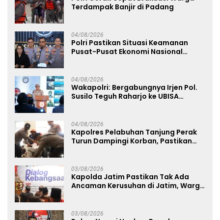
Terdampak Banjir di Padang
04/08/2026
Polri Pastikan Situasi Keamanan
Pusat-Pusat Ekonomi Nasional
Tetap Kondusif
04/08/2026
Wakapolri: Bergabungnya Irjen Pol.
Susilo Teguh Raharjo ke UBISA
Perkuat Jejaring Nasional Pusat
Studi Kepolisian
04/08/2026
Kapolres Pelabuhan Tanjung Perak
Turun Dampingi Korban, Pastikan
Penanganan Kebakaran KM Mutiara
Sentosa 2 Berjalan Maksimal
03/08/2026
Kapolda Jatim Pastikan Tak Ada
Ancaman Kerusuhan di Jatim, Warga
Diminta Tak Percaya Hoaks
03/08/2026