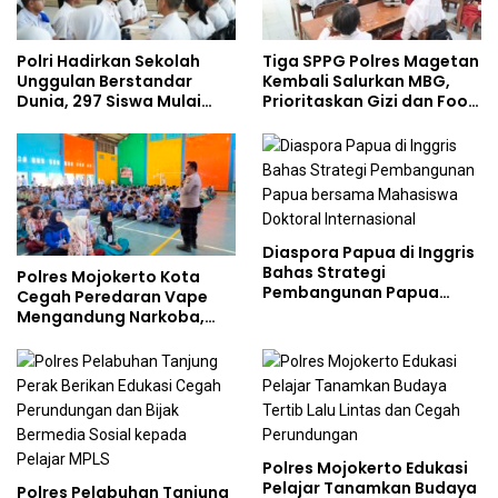
Polri Hadirkan Sekolah
Tiga SPPG Polres Magetan
Unggulan Berstandar
Kembali Salurkan MBG,
Dunia, 297 Siswa Mulai
Prioritaskan Gizi dan Food
Tempati Kampus
Safety
Diaspora Papua di Inggris
Bahas Strategi
Polres Mojokerto Kota
Pembangunan Papua
Cegah Peredaran Vape
bersama Mahasiswa
Mengandung Narkoba,
Doktoral Internasional
Gencarkan Sosialisasi di
Kalangan Remaja
Polres Mojokerto Edukasi
Pelajar Tanamkan Budaya
Polres Pelabuhan Tanjung