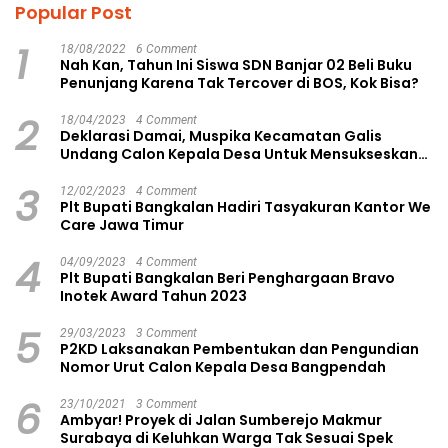
Popular Post
1
18/08/2022
6 Comment
Nah Kan, Tahun Ini Siswa SDN Banjar 02 Beli Buku
Penunjang Karena Tak Tercover di BOS, Kok Bisa?
2
18/04/2023
4 Comment
Deklarasi Damai, Muspika Kecamatan Galis
Undang Calon Kepala Desa Untuk Mensukseskan
Pilkades Aman dan Damai
3
12/02/2023
4 Comment
Plt Bupati Bangkalan Hadiri Tasyakuran Kantor We
Care Jawa Timur
4
04/09/2023
4 Comment
Plt Bupati Bangkalan Beri Penghargaan Bravo
Inotek Award Tahun 2023
5
29/03/2023
3 Comment
P2KD Laksanakan Pembentukan dan Pengundian
Nomor Urut Calon Kepala Desa Bangpendah
6
23/10/2021
3 Comment
Ambyar! Proyek di Jalan Sumberejo Makmur
Surabaya di Keluhkan Warga Tak Sesuai Spek