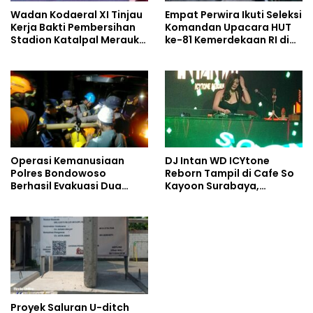
Wadan Kodaeral XI Tinjau
Empat Perwira Ikuti Seleksi
Kerja Bakti Pembersihan
Komandan Upacara HUT
Stadion Katalpal Merauke,
ke-81 Kemerdekaan RI di
Jelang Upacara HUT Ke-81
Papua Selatan
Kemerdekaan RI
Operasi Kemanusiaan
DJ Intan WD ICYtone
Polres Bondowoso
Reborn Tampil di Cafe So
Berhasil Evakuasi Dua
Kayoon Surabaya,
Jenazah di Gunung
Suasana Malam Makin
Piramid
Meriah
Proyek Saluran U-ditch