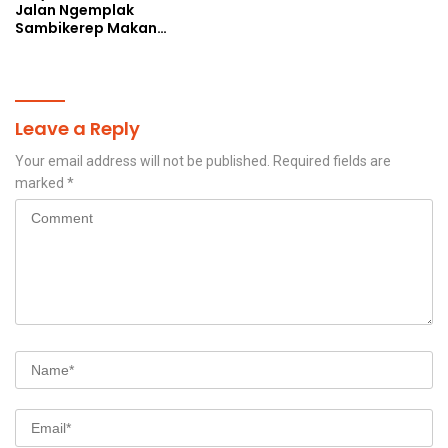
Jalan Ngemplak
Sambikerep Makan
Korban, Uang Rakyat
Digelontorkan Bukan
untuk Perangkap Maut
Warga
Leave a Reply
Your email address will not be published.
Required fields are
marked
*