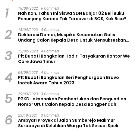
1
18/08/2022
6 Comment
Nah Kan, Tahun Ini Siswa SDN Banjar 02 Beli Buku
Penunjang Karena Tak Tercover di BOS, Kok Bisa?
2
18/04/2023
4 Comment
Deklarasi Damai, Muspika Kecamatan Galis
Undang Calon Kepala Desa Untuk Mensukseskan
Pilkades Aman dan Damai
3
12/02/2023
4 Comment
Plt Bupati Bangkalan Hadiri Tasyakuran Kantor We
Care Jawa Timur
4
04/09/2023
4 Comment
Plt Bupati Bangkalan Beri Penghargaan Bravo
Inotek Award Tahun 2023
5
29/03/2023
3 Comment
P2KD Laksanakan Pembentukan dan Pengundian
Nomor Urut Calon Kepala Desa Bangpendah
6
23/10/2021
3 Comment
Ambyar! Proyek di Jalan Sumberejo Makmur
Surabaya di Keluhkan Warga Tak Sesuai Spek