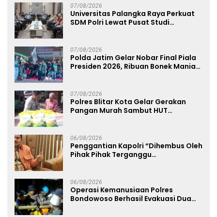
07/08/2026
Universitas Palangka Raya Perkuat
SDM Polri Lewat Pusat Studi
Kepolisian
07/08/2026
Polda Jatim Gelar Nobar Final Piala
Presiden 2026, Ribuan Bonek Mania
Dukung Persebaya dari Lapangan
Mapolda
07/08/2026
Polres Blitar Kota Gelar Gerakan
Pangan Murah Sambut HUT
Kemerdekaan RI ke-81
06/08/2026
Penggantian Kapolri “Dihembus Oleh
Pihak Pihak Terganggu
Kenyamanannya”
06/08/2026
Operasi Kemanusiaan Polres
Bondowoso Berhasil Evakuasi Dua
Jenazah di Gunung Piramid