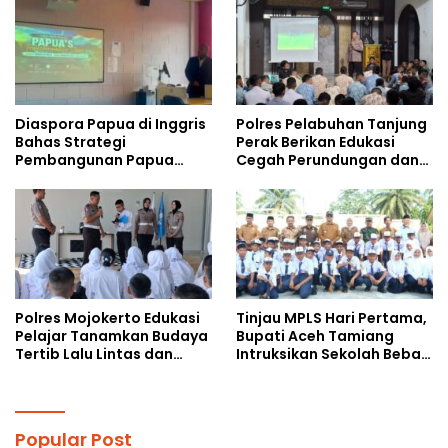
Kalangan Remaja
Diaspora Papua di Inggris
Polres Pelabuhan Tanjung
Bahas Strategi
Perak Berikan Edukasi
Pembangunan Papua
Cegah Perundungan dan
bersama Mahasiswa
Bijak Bermedia Sosial
Doktoral Internasional
kepada Pelajar MPLS
Polres Mojokerto Edukasi
Tinjau MPLS Hari Pertama,
Pelajar Tanamkan Budaya
Bupati Aceh Tamiang
Tertib Lalu Lintas dan
Intruksikan Sekolah Bebas
Cegah Perundungan
Perundungan
Popular Post