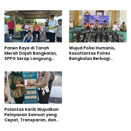
Wadah Jerigen
Online Dirampas untuk
Negara
Panen Raya di Tanah
Wujud Polisi Humanis,
Merah Dajah Bangkalan,
Kasatlantas Polres
SPPG Serap Langsung
Bangkalan Berbagi
Hasil Tani Petani
Kebaikan Lewat Jumat
Berkah di Masjid Syekh
Ahmad Ibrahim
Polantas Karib Wujudkan
Pelayanan Samsat yang
Cepat, Transparan, dan
Humanis