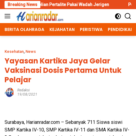
Skip
lian Pertalite Pakai Wadah Jerigen
Breaking News
Polres Situbondo Perk
to
content
BERITA OLAHRAGA
KEJAHATAN
PERISTIWA
PENDIDIKAN
Kesehatan
,
News
Yayasan Kartika Jaya Gelar
Vaksinasi Dosis Pertama Untuk
Pelajar
Redaksi
19/08/2021
Surabaya, Harianradar.com – Sebanyak 711 Siswa siswi
SMP Kartika IV-10, SMP Kartika IV-11 dan SMA Kartika IV-