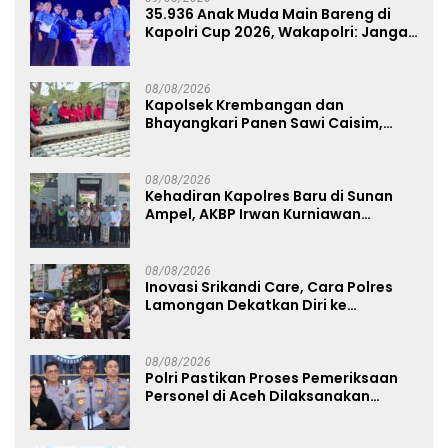
35.936 Anak Muda Main Bareng di
Kapolri Cup 2026, Wakapolri: Jangan
Cuma Jadi Penonton, Jadilah
Talenta Digital
08/08/2026
Kapolsek Krembangan dan
Bhayangkari Panen Sawi Caisim,
Dorong Warga Perkuat Ketahanan
Pangan
08/08/2026
Kehadiran Kapolres Baru di Sunan
Ampel, AKBP Irwan Kurniawan
Teguhkan Sinergi Polri dan Ulama
08/08/2026
Inovasi Srikandi Care, Cara Polres
Lamongan Dekatkan Diri ke
Masyarakat
08/08/2026
Polri Pastikan Proses Pemeriksaan
Personel di Aceh Dilaksanakan
Secara Profesional dan Transparan