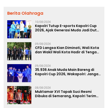
Berita Olahraga
10/08/2026
Kapolri Tutup E-sports Kapolri Cup
2026, Ajak Generasi Muda Jadi Duta
Kamtibmas dan Aktif Laporkan
Gangguan Ke 110
09/08/2026
CFD Langsa Kian Diminati, Wali Kota
dan Wakil Wali Kota Hadir di Tengah
Masyarakat
09/08/2026
35.936 Anak Muda Main Bareng di
Kapolri Cup 2026, Wakapolri: Jangan
Cuma Jadi Penonton, Jadilah
Talenta Digital
08/08/2026
Muktamar XVI Tapak Suci Resmi
Dibuka di Semarang, Kapolri Terima
Anugerah Anggota Kehormatan