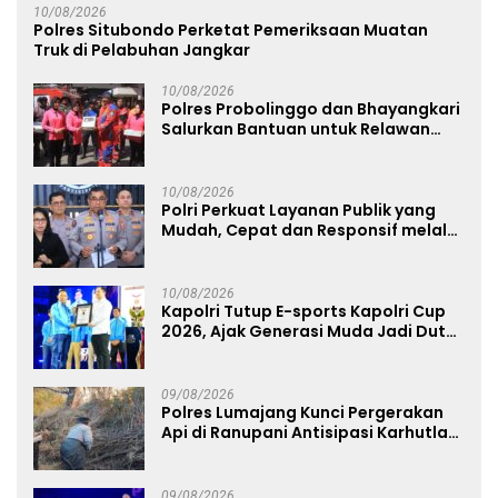
10/08/2026
Polres Situbondo Perketat Pemeriksaan Muatan
Truk di Pelabuhan Jangkar
10/08/2026
Polres Probolinggo dan Bhayangkari
Salurkan Bantuan untuk Relawan
Karhutla TNBTS di Bromo
10/08/2026
Polri Perkuat Layanan Publik yang
Mudah, Cepat dan Responsif melalui
SuperApp Polri
10/08/2026
Kapolri Tutup E-sports Kapolri Cup
2026, Ajak Generasi Muda Jadi Duta
Kamtibmas dan Aktif Laporkan
Gangguan Ke 110
09/08/2026
Polres Lumajang Kunci Pergerakan
Api di Ranupani Antisipasi Karhutla
TNBTS Meluas
09/08/2026