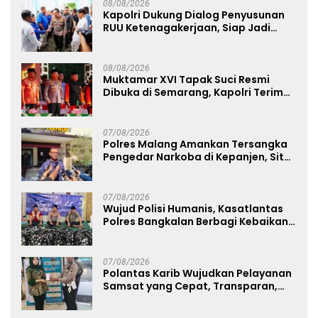
08/08/2026
Kapolri Dukung Dialog Penyusunan
RUU Ketenagakerjaan, Siap Jadi
Jembatan Aspirasi Buruh
08/08/2026
Muktamar XVI Tapak Suci Resmi
Dibuka di Semarang, Kapolri Terima
Anugerah Anggota Kehormatan
07/08/2026
Polres Malang Amankan Tersangka
Pengedar Narkoba di Kepanjen, Sita
Sabu 96 Gram dan Ganja 131 Gram
07/08/2026
Wujud Polisi Humanis, Kasatlantas
Polres Bangkalan Berbagi Kebaikan
Lewat Jumat Berkah di Masjid Syekh
Ahmad Ibrahim
07/08/2026
Polantas Karib Wujudkan Pelayanan
Samsat yang Cepat, Transparan,
dan Humanis