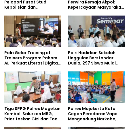
Pelopori Pusat Studi
Perwira Remaja Akpol:
Kepolisian dan
Kepercayaan Masyarakat
Lingkungan, Green
Dibangun dari Integritas
Policing Masuki Babak
Baru
Polri Gelar Training of
Polri Hadirkan Sekolah
Trainers Program Paham
Unggulan Berstandar
AI, Perkuat Literasi Digital
Dunia, 297 Siswa Mulai
Pelajar
Tempati Kampus
Tiga SPPG Polres Magetan
Polres Mojokerto Kota
Kembali Salurkan MBG,
Cegah Peredaran Vape
Prioritaskan Gizi dan Food
Mengandung Narkoba,
Safety
Gencarkan Sosialisasi di