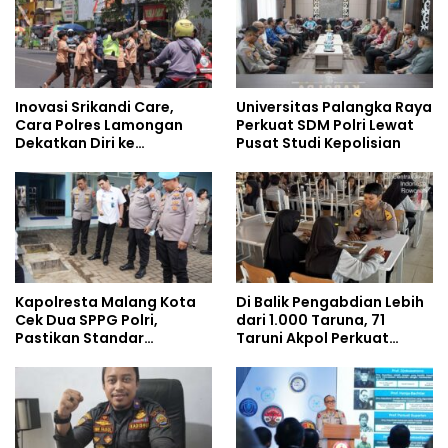
Inovasi Srikandi Care,
Universitas Palangka Raya
Cara Polres Lamongan
Perkuat SDM Polri Lewat
Dekatkan Diri ke
Pusat Studi Kepolisian
Masyarakat
Kapolresta Malang Kota
Di Balik Pengabdian Lebih
Cek Dua SPPG Polri,
dari 1.000 Taruna, 71
Pastikan Standar
Taruni Akpol Perkuat
Pemenuhan Gizi dan
Pembentukan Karakter
Pengelolaan Limbah
Siswa Sekolah Rakyat
Berjalan Optimal