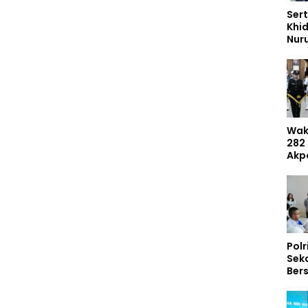
Sert
Khi
Nur
Had
Dem
Umr
Wak
282
Akp
Mas
Dib
Inte
Polr
Sek
Ber
297
Tem