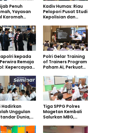
ijab Penuh
Kadiv Humas: Riau
dmah, Yayasan
Pelopori Pusat Studi
ul Karomah
Kepolisian dan
iahi Kepala
Lingkungan, Green
isioner Voucher
Policing Masuki
ah
Babak Baru
apolri kepada
Polri Gelar Training
 Perwira Remaja
of Trainers Program
ol: Kepercayaan
Paham AI, Perkuat
yarakat
Literasi Digital
angun dari
Pelajar
gritas
i Hadirkan
Tiga SPPG Polres
olah Unggulan
Magetan Kembali
standar Dunia,
Salurkan MBG,
 Siswa Mulai
Prioritaskan Gizi
pati Kampus
dan Food Safety