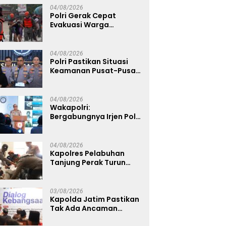
04/08/2026
Polri Gerak Cepat
Evakuasi Warga
Terdampak Banjir di
Padang
04/08/2026
Polri Pastikan Situasi
Keamanan Pusat-Pusat
Ekonomi Nasional Tetap
Kondusif
04/08/2026
Wakapolri:
Bergabungnya Irjen Pol.
Susilo Teguh Raharjo ke
UBISA Perkuat Jejaring
Nasional Pusat Studi
04/08/2026
Kepolisian
Kapolres Pelabuhan
Tanjung Perak Turun
Dampingi Korban,
Pastikan Penanganan
Kebakaran KM Mutiara
03/08/2026
Sentosa 2 Berjalan
Kapolda Jatim Pastikan
Maksimal
Tak Ada Ancaman
Kerusuhan di Jatim,