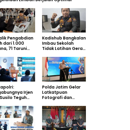
Balik Pengabdian
Kadishub Bangkalan
h dari 1.000
Imbau Sekolah
na, 71 Taruni
Tidak Latihan Gerak
ol Perkuat
Jalan di Jalan Raya
bentukan
akter Siswa
olah Rakyat
apolri:
Polda Jatim Gelar
gabungnya Irjen
Latkatpuan
 Susilo Teguh
Fotografi dan
arjo ke UBISA
Videografi,
uat Jejaring
Tingkatkan
ional Pusat
Kompetensi
i Kepolisian
Personel di Era
Digital