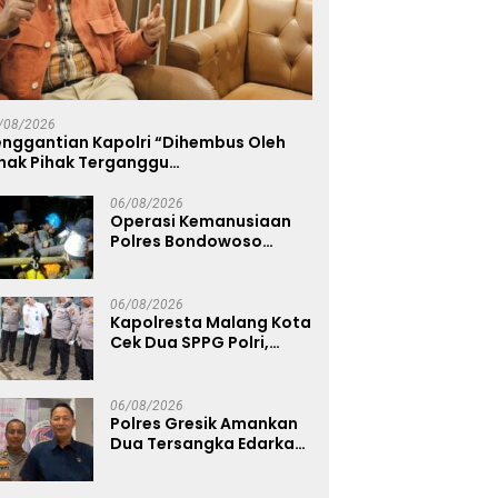
/08/2026
enggantian Kapolri “Dihembus Oleh
ihak Pihak Terganggu
enyamanannya”
06/08/2026
Operasi Kemanusiaan
Polres Bondowoso
Berhasil Evakuasi Dua
Jenazah di Gunung
Piramid
06/08/2026
Kapolresta Malang Kota
Cek Dua SPPG Polri,
Pastikan Standar
Pemenuhan Gizi dan
Pengelolaan Limbah
06/08/2026
Berjalan Optimal
Polres Gresik Amankan
Dua Tersangka Edarkan
Sabu Jaringan
Bangkalan