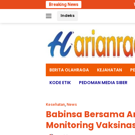
Skip
Breaking News
Wadan Kodaeral XI Tin
to
Indeks
content
BERITA OLAHRAGA
KEJAHATAN
P
KODE ETIK
PEDOMAN MEDIA SIBER
Kesehatan
,
News
Babinsa Bersama A
Monitoring Vaksinas