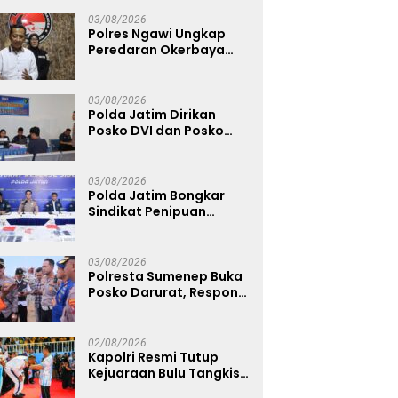
Warga Diminta Tak
Percaya Hoaks
03/08/2026
Polres Ngawi Ungkap
Peredaran Okerbaya
Amankan 2 Tersangka
03/08/2026
Polda Jatim Dirikan
Posko DVI dan Posko
Darurat Tangani
Tragedi KMP Mutiara
Sentosa II
03/08/2026
Polda Jatim Bongkar
Sindikat Penipuan
Online Emas Murah, Lima
Tersangka Diantaranya
Warga Binaan Lapas
03/08/2026
Diamankan
Polresta Sumenep Buka
Posko Darurat, Respon
Cepat Penanganan
Korban Kebakaran KM
Mutiara Sentosa 2
02/08/2026
Kapolri Resmi Tutup
Kejuaraan Bulu Tangkis
Kapolri Cup 2026,