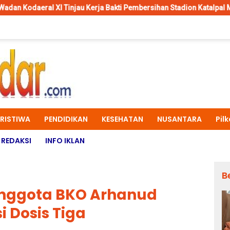
jau Kerja Bakti Pembersihan Stadion Katalpal Merauke, Jelang Upa
ERISTIWA
PENDIDIKAN
KESEHATAN
NUSANTARA
Pil
REDAKSI
INFO IKLAN
B
nggota BKO Arhanud
i Dosis Tiga