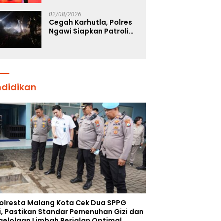
Tegaskan Komitmen
Polri Dukung Prestasi
02/08/2026
Atlet Nasional
Cegah Karhutla, Polres
Ngawi Siapkan Patroli
Deteksi Dini Titik Api
ndidikan
olresta Malang Kota Cek Dua SPPG
i, Pastikan Standar Pemenuhan Gizi dan
gelolaan Limbah Berjalan Optimal