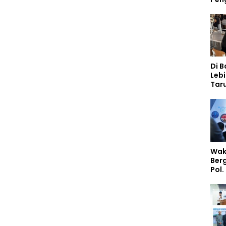
Di 
Lebi
Taru
Akp
Pem
Kar
Sek
Wak
Ber
Pol.
Rah
Perk
Nas
Stud