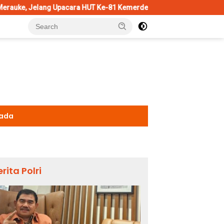
cara HUT Ke-81 Kemerdekaan RI
Penggantian Kapolri “Dihe
kada
erita Polri