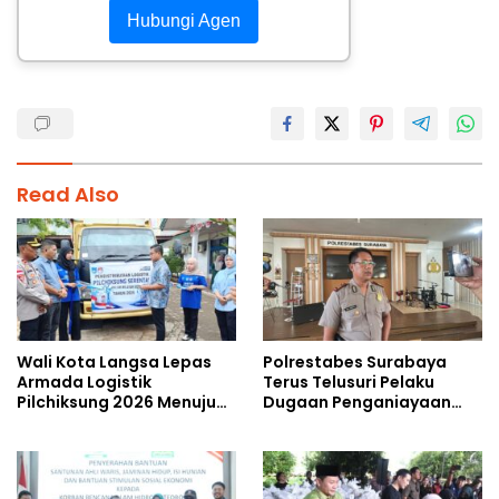
Hubungi Agen
Read Also
Wali Kota Langsa Lepas
Polrestabes Surabaya
Armada Logistik
Terus Telusuri Pelaku
Pilchiksung 2026 Menuju
Dugaan Penganiayaan
Lima Kecamatan
Wartawan Saat Meliput
Aksi Penolakan RUU TNI