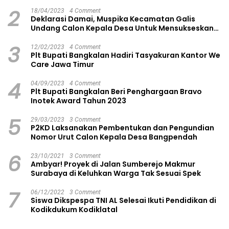
2
18/04/2023
4 Comment
Deklarasi Damai, Muspika Kecamatan Galis
Undang Calon Kepala Desa Untuk Mensukseskan
Pilkades Aman dan Damai
3
12/02/2023
4 Comment
Plt Bupati Bangkalan Hadiri Tasyakuran Kantor We
Care Jawa Timur
4
04/09/2023
4 Comment
Plt Bupati Bangkalan Beri Penghargaan Bravo
Inotek Award Tahun 2023
5
29/03/2023
3 Comment
P2KD Laksanakan Pembentukan dan Pengundian
Nomor Urut Calon Kepala Desa Bangpendah
6
23/10/2021
3 Comment
Ambyar! Proyek di Jalan Sumberejo Makmur
Surabaya di Keluhkan Warga Tak Sesuai Spek
7
06/12/2022
3 Comment
Siswa Dikspespa TNI AL Selesai Ikuti Pendidikan di
Kodikdukum Kodiklatal