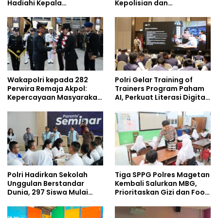
Hadiahi Kepala
Kepolisian dan
Demisioner Voucher
Lingkungan, Green
Umrah
Policing Masuki Babak
Baru
Wakapolri kepada 282
Polri Gelar Training of
Perwira Remaja Akpol:
Trainers Program Paham
Kepercayaan Masyarakat
AI, Perkuat Literasi Digital
Dibangun dari Integritas
Pelajar
Polri Hadirkan Sekolah
Tiga SPPG Polres Magetan
Unggulan Berstandar
Kembali Salurkan MBG,
Dunia, 297 Siswa Mulai
Prioritaskan Gizi dan Food
Tempati Kampus
Safety