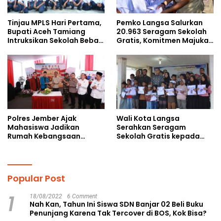
Tinjau MPLS Hari Pertama,
Pemko Langsa Salurkan
Bupati Aceh Tamiang
20.963 Seragam Sekolah
Intruksikan Sekolah Bebas
Gratis, Komitmen Majukan
Perundungan
Pendidikan
Polres Jember Ajak
Wali Kota Langsa
Mahasiswa Jadikan
Serahkan Seragam
Rumah Kebangsaan
Sekolah Gratis kepada
Ruang Kolaborasi Lahirkan
Anak Yatim Piatu di
Gagasan Konstruktif
Langsa Kota
Popular Post
1
18/08/2022
6 Comment
Nah Kan, Tahun Ini Siswa SDN Banjar 02 Beli Buku
Penunjang Karena Tak Tercover di BOS, Kok Bisa?