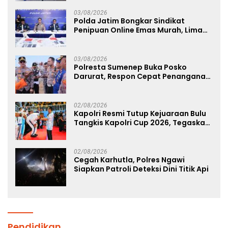
03/08/2026
Polda Jatim Bongkar Sindikat
Penipuan Online Emas Murah, Lima
Tersangka Diantaranya Warga
Binaan Lapas Diamankan
03/08/2026
Polresta Sumenep Buka Posko
Darurat, Respon Cepat Penanganan
Korban Kebakaran KM Mutiara
Sentosa 2
02/08/2026
Kapolri Resmi Tutup Kejuaraan Bulu
Tangkis Kapolri Cup 2026, Tegaskan
Komitmen Polri Dukung Prestasi
Atlet Nasional
02/08/2026
Cegah Karhutla, Polres Ngawi
Siapkan Patroli Deteksi Dini Titik Api
Pendidikan