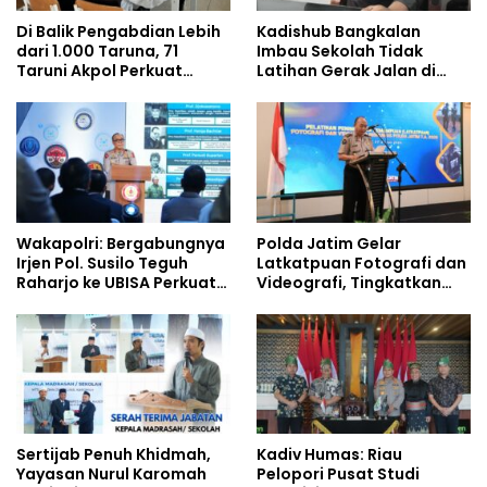
Di Balik Pengabdian Lebih
Kadishub Bangkalan
dari 1.000 Taruna, 71
Imbau Sekolah Tidak
Taruni Akpol Perkuat
Latihan Gerak Jalan di
Pembentukan Karakter
Jalan Raya
Siswa Sekolah Rakyat
Wakapolri: Bergabungnya
Polda Jatim Gelar
Irjen Pol. Susilo Teguh
Latkatpuan Fotografi dan
Raharjo ke UBISA Perkuat
Videografi, Tingkatkan
Jejaring Nasional Pusat
Kompetensi Personel di
Studi Kepolisian
Era Digital
Sertijab Penuh Khidmah,
Kadiv Humas: Riau
Yayasan Nurul Karomah
Pelopori Pusat Studi