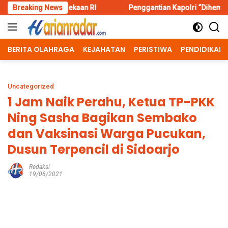
Skip
an RI
Breaking News
Penggantian Kapolri “Dihembus Oleh Pihak Pihak T
to
content
BERITA OLAHRAGA
KEJAHATAN
PERISTIWA
PENDIDIKAN
Uncategorized
1 Jam Naik Perahu, Ketua TP-PKK
Ning Sasha Bagikan Sembako
dan Vaksinasi Warga Pucukan,
Dusun Terpencil di Sidoarjo
Redaksi
19/08/2021