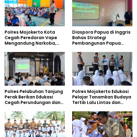
Polres Mojokerto Kota
Diaspora Papua di Inggris
Cegah Peredaran Vape
Bahas Strategi
Mengandung Narkoba,
Pembangunan Papua
Gencarkan Sosialisasi di
bersama Mahasiswa
Kalangan Remaja
Doktoral Internasional
Polres Pelabuhan Tanjung
Polres Mojokerto Edukasi
Perak Berikan Edukasi
Pelajar Tanamkan Budaya
Cegah Perundungan dan
Tertib Lalu Lintas dan
Bijak Bermedia Sosial
Cegah Perundungan
kepada Pelajar MPLS