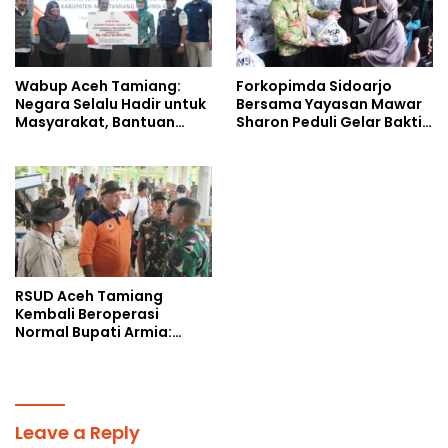
Wabup Aceh Tamiang:
Forkopimda Sidoarjo
Negara Selalu Hadir untuk
Bersama Yayasan Mawar
Masyarakat, Bantuan
Sharon Peduli Gelar Bakti
Korban Bencana
Sosial
RSUD Aceh Tamiang
Kembali Beroperasi
Normal Bupati Armia:
Layanan Kesehatan Siap
Diakses Penuh
Leave a Reply