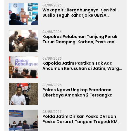
04/08/2026
Wakapolri: Bergabungnya Irjen Pol.
Susilo Teguh Raharjo ke UBISA
Perkuat Jejaring Nasional Pusat
Studi Kepolisian
04/08/2026
Kapolres Pelabuhan Tanjung Perak
Turun Dampingi Korban, Pastikan
Penanganan Kebakaran KM Mutiara
Sentosa 2 Berjalan Maksimal
03/08/2026
Kapolda Jatim Pastikan Tak Ada
Ancaman Kerusuhan di Jatim, Warga
Diminta Tak Percaya Hoaks
03/08/2026
Polres Ngawi Ungkap Peredaran
Okerbaya Amankan 2 Tersangka
03/08/2026
Polda Jatim Dirikan Posko DVI dan
Posko Darurat Tangani Tragedi KMP
Mutiara Sentosa II