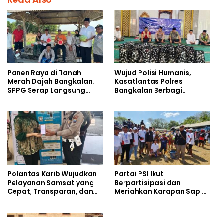
Panen Raya di Tanah
Wujud Polisi Humanis,
Merah Dajah Bangkalan,
Kasatlantas Polres
SPPG Serap Langsung
Bangkalan Berbagi
Hasil Tani Petani
Kebaikan Lewat Jumat
Berkah di Masjid Syekh
Ahmad Ibrahim
Polantas Karib Wujudkan
Partai PSI Ikut
Pelayanan Samsat yang
Berpartisipasi dan
Cepat, Transparan, dan
Meriahkan Karapan Sapi
Humanis
Piala AHY