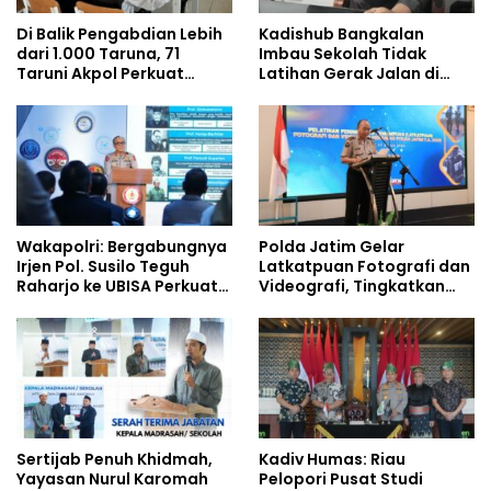
Di Balik Pengabdian Lebih
Kadishub Bangkalan
dari 1.000 Taruna, 71
Imbau Sekolah Tidak
Taruni Akpol Perkuat
Latihan Gerak Jalan di
Pembentukan Karakter
Jalan Raya
Siswa Sekolah Rakyat
Wakapolri: Bergabungnya
Polda Jatim Gelar
Irjen Pol. Susilo Teguh
Latkatpuan Fotografi dan
Raharjo ke UBISA Perkuat
Videografi, Tingkatkan
Jejaring Nasional Pusat
Kompetensi Personel di
Studi Kepolisian
Era Digital
Sertijab Penuh Khidmah,
Kadiv Humas: Riau
Yayasan Nurul Karomah
Pelopori Pusat Studi