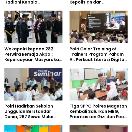
Hadiahi Kepala
Kepolisian dan
Demisioner Voucher
Lingkungan, Green
Umrah
Policing Masuki Babak
Baru
Wakapolri kepada 282
Polri Gelar Training of
Perwira Remaja Akpol:
Trainers Program Paham
Kepercayaan Masyarakat
AI, Perkuat Literasi Digital
Dibangun dari Integritas
Pelajar
Polri Hadirkan Sekolah
Tiga SPPG Polres Magetan
Unggulan Berstandar
Kembali Salurkan MBG,
Dunia, 297 Siswa Mulai
Prioritaskan Gizi dan Food
Tempati Kampus
Safety