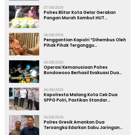
Mapolda
07/08/2026
Polres Blitar Kota Gelar Gerakan
Pangan Murah Sambut HUT
Kemerdekaan RI ke-81
06/08/2026
Penggantian Kapolri “Dihembus Oleh
Pihak Pihak Terganggu
Kenyamanannya”
06/08/2026
Operasi Kemanusiaan Polres
Bondowoso Berhasil Evakuasi Dua
Jenazah di Gunung Piramid
06/08/2026
Kapolresta Malang Kota Cek Dua
SPPG Polri, Pastikan Standar
Pemenuhan Gizi dan Pengelolaan
Limbah Berjalan Optimal
06/08/2026
Polres Gresik Amankan Dua
Tersangka Edarkan Sabu Jaringan
Bangkalan