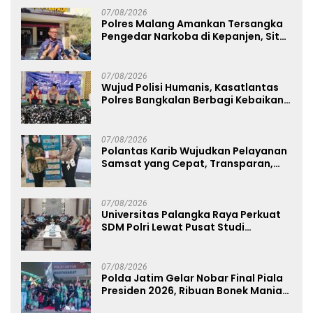
07/08/2026
Polres Malang Amankan Tersangka
Pengedar Narkoba di Kepanjen, Sita
Sabu 96 Gram dan Ganja 131 Gram
07/08/2026
Wujud Polisi Humanis, Kasatlantas
Polres Bangkalan Berbagi Kebaikan
Lewat Jumat Berkah di Masjid Syekh
Ahmad Ibrahim
07/08/2026
Polantas Karib Wujudkan Pelayanan
Samsat yang Cepat, Transparan,
dan Humanis
07/08/2026
Universitas Palangka Raya Perkuat
SDM Polri Lewat Pusat Studi
Kepolisian
07/08/2026
Polda Jatim Gelar Nobar Final Piala
Presiden 2026, Ribuan Bonek Mania
Dukung Persebaya dari Lapangan