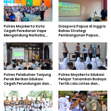
Polres Mojokerto Kota
Diaspora Papua di Inggris
Cegah Peredaran Vape
Bahas Strategi
Mengandung Narkoba,
Pembangunan Papua
Gencarkan Sosialisasi di
bersama Mahasiswa
Kalangan Remaja
Doktoral Internasional
Polres Pelabuhan Tanjung
Polres Mojokerto Edukasi
Perak Berikan Edukasi
Pelajar Tanamkan Budaya
Cegah Perundungan dan
Tertib Lalu Lintas dan
Bijak Bermedia Sosial
Cegah Perundungan
kepada Pelajar MPLS