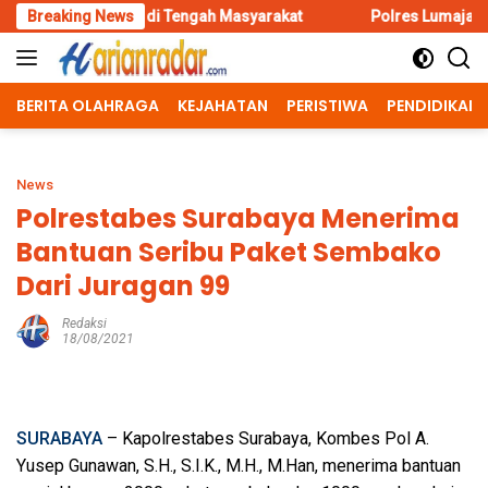
Skip
 di Tengah Masyarakat
Breaking News
Polres Lumajang Kunci Pergerakan Ap
to
content
BERITA OLAHRAGA
KEJAHATAN
PERISTIWA
PENDIDIKAN
News
Polrestabes Surabaya Menerima
Bantuan Seribu Paket Sembako
Dari Juragan 99
Redaksi
18/08/2021
SURABAYA
– Kapolrestabes Surabaya, Kombes Pol A.
Yusep Gunawan, S.H., S.I.K., M.H., M.Han, menerima bantuan