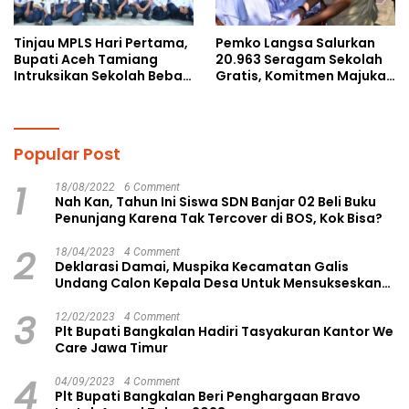
Tinjau MPLS Hari Pertama,
Pemko Langsa Salurkan
Bupati Aceh Tamiang
20.963 Seragam Sekolah
Intruksikan Sekolah Bebas
Gratis, Komitmen Majukan
Perundungan
Pendidikan
Popular Post
1
18/08/2022
6 Comment
Nah Kan, Tahun Ini Siswa SDN Banjar 02 Beli Buku
Penunjang Karena Tak Tercover di BOS, Kok Bisa?
2
18/04/2023
4 Comment
Deklarasi Damai, Muspika Kecamatan Galis
Undang Calon Kepala Desa Untuk Mensukseskan
Pilkades Aman dan Damai
3
12/02/2023
4 Comment
Plt Bupati Bangkalan Hadiri Tasyakuran Kantor We
Care Jawa Timur
4
04/09/2023
4 Comment
Plt Bupati Bangkalan Beri Penghargaan Bravo