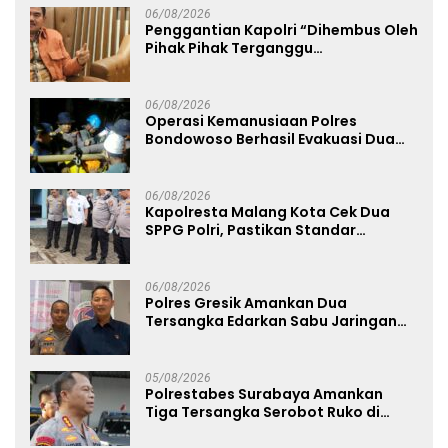
06/08/2026
Penggantian Kapolri “Dihembus Oleh
Pihak Pihak Terganggu
Kenyamanannya”
06/08/2026
Operasi Kemanusiaan Polres
Bondowoso Berhasil Evakuasi Dua
Jenazah di Gunung Piramid
06/08/2026
Kapolresta Malang Kota Cek Dua
SPPG Polri, Pastikan Standar
Pemenuhan Gizi dan Pengelolaan
Limbah Berjalan Optimal
06/08/2026
Polres Gresik Amankan Dua
Tersangka Edarkan Sabu Jaringan
Bangkalan
05/08/2026
Polrestabes Surabaya Amankan
Tiga Tersangka Serobot Ruko di
Ngagel