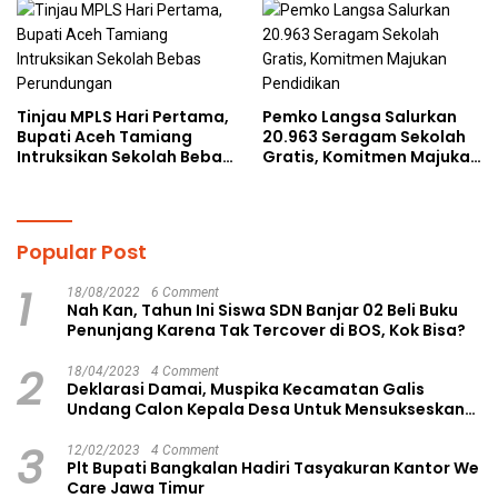
kepada Pelajar MPLS
Tinjau MPLS Hari Pertama,
Pemko Langsa Salurkan
Bupati Aceh Tamiang
20.963 Seragam Sekolah
Intruksikan Sekolah Bebas
Gratis, Komitmen Majukan
Perundungan
Pendidikan
Popular Post
1
18/08/2022
6 Comment
Nah Kan, Tahun Ini Siswa SDN Banjar 02 Beli Buku
Penunjang Karena Tak Tercover di BOS, Kok Bisa?
2
18/04/2023
4 Comment
Deklarasi Damai, Muspika Kecamatan Galis
Undang Calon Kepala Desa Untuk Mensukseskan
Pilkades Aman dan Damai
3
12/02/2023
4 Comment
Plt Bupati Bangkalan Hadiri Tasyakuran Kantor We
Care Jawa Timur