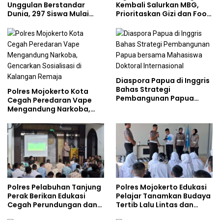
Unggulan Berstandar
Kembali Salurkan MBG,
Dunia, 297 Siswa Mulai
Prioritaskan Gizi dan Food
Tempati Kampus
Safety
Diaspora Papua di Inggris
Bahas Strategi
Polres Mojokerto Kota
Pembangunan Papua
Cegah Peredaran Vape
bersama Mahasiswa
Mengandung Narkoba,
Doktoral Internasional
Gencarkan Sosialisasi di
Kalangan Remaja
Polres Pelabuhan Tanjung
Polres Mojokerto Edukasi
Perak Berikan Edukasi
Pelajar Tanamkan Budaya
Cegah Perundungan dan
Tertib Lalu Lintas dan
Bijak Bermedia Sosial
Cegah Perundungan