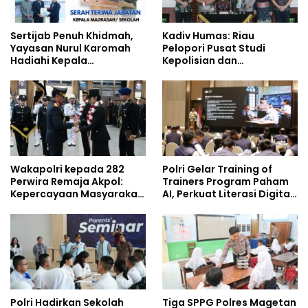
Sertijab Penuh Khidmah,
Kadiv Humas: Riau
Yayasan Nurul Karomah
Pelopori Pusat Studi
Hadiahi Kepala
Kepolisian dan
Demisioner Voucher
Lingkungan, Green
Umrah
Policing Masuki Babak
Baru
Wakapolri kepada 282
Polri Gelar Training of
Perwira Remaja Akpol:
Trainers Program Paham
Kepercayaan Masyarakat
AI, Perkuat Literasi Digital
Dibangun dari Integritas
Pelajar
Polri Hadirkan Sekolah
Tiga SPPG Polres Magetan