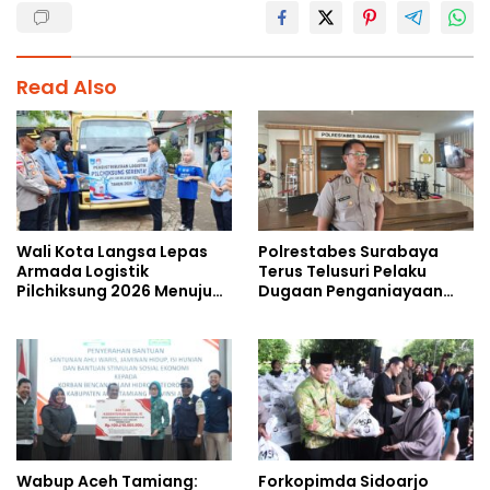
Read Also
Wali Kota Langsa Lepas
Polrestabes Surabaya
Armada Logistik
Terus Telusuri Pelaku
Pilchiksung 2026 Menuju
Dugaan Penganiayaan
Lima Kecamatan
Wartawan Saat Meliput
Aksi Penolakan RUU TNI
Wabup Aceh Tamiang:
Forkopimda Sidoarjo