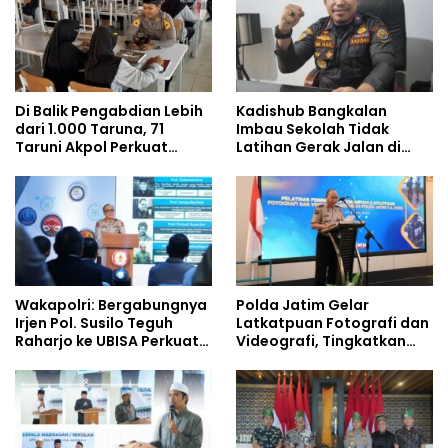
Berjalan Optimal
Di Balik Pengabdian Lebih
Kadishub Bangkalan
dari 1.000 Taruna, 71
Imbau Sekolah Tidak
Taruni Akpol Perkuat
Latihan Gerak Jalan di
Pembentukan Karakter
Jalan Raya
Siswa Sekolah Rakyat
Wakapolri: Bergabungnya
Polda Jatim Gelar
Irjen Pol. Susilo Teguh
Latkatpuan Fotografi dan
Raharjo ke UBISA Perkuat
Videografi, Tingkatkan
Jejaring Nasional Pusat
Kompetensi Personel di
Studi Kepolisian
Era Digital