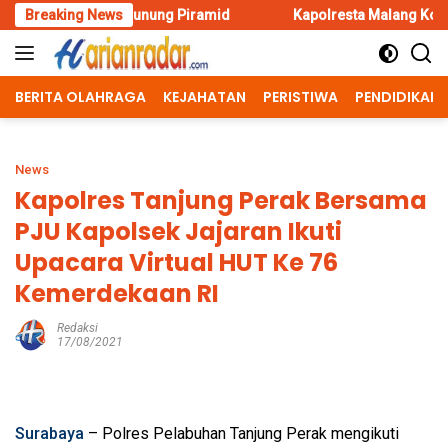
Skip
ah di Gunung Piramid
Breaking News
Kapolresta Malang Kota Cek Dua SPP
to
content
BERITA OLAHRAGA
KEJAHATAN
PERISTIWA
PENDIDIKAN
News
Kapolres Tanjung Perak Bersama
PJU Kapolsek Jajaran Ikuti
Upacara Virtual HUT Ke 76
Kemerdekaan RI
Redaksi
17/08/2021
Surabaya
– Polres Pelabuhan Tanjung Perak mengikuti