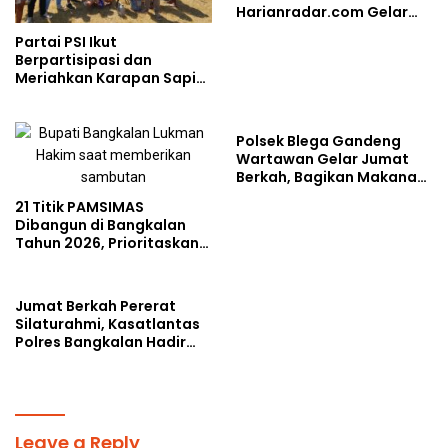
Harianradar.com Gelar
Doa Bersama dan
Partai PSI Ikut
Santunan Anak Yatim
Berpartisipasi dan
Meriahkan Karapan Sapi
Piala AHY
Polsek Blega Gandeng
Wartawan Gelar Jumat
Berkah, Bagikan Makanan
Gratis Kepada Pengguna
21 Titik PAMSIMAS
Jalan
Dibangun di Bangkalan
Tahun 2026, Prioritaskan
Wilayah Rawan
Kekeringan
Jumat Berkah Pererat
Silaturahmi, Kasatlantas
Polres Bangkalan Hadir
Berbagi di Tengah
Masyarakat
Leave a Reply