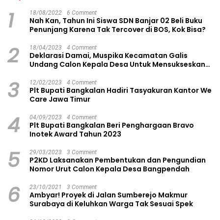
1
18/08/2022
6 Comment
Nah Kan, Tahun Ini Siswa SDN Banjar 02 Beli Buku
Penunjang Karena Tak Tercover di BOS, Kok Bisa?
2
18/04/2023
4 Comment
Deklarasi Damai, Muspika Kecamatan Galis
Undang Calon Kepala Desa Untuk Mensukseskan
Pilkades Aman dan Damai
3
12/02/2023
4 Comment
Plt Bupati Bangkalan Hadiri Tasyakuran Kantor We
Care Jawa Timur
4
04/09/2023
4 Comment
Plt Bupati Bangkalan Beri Penghargaan Bravo
Inotek Award Tahun 2023
5
29/03/2023
3 Comment
P2KD Laksanakan Pembentukan dan Pengundian
Nomor Urut Calon Kepala Desa Bangpendah
6
23/10/2021
3 Comment
Ambyar! Proyek di Jalan Sumberejo Makmur
Surabaya di Keluhkan Warga Tak Sesuai Spek