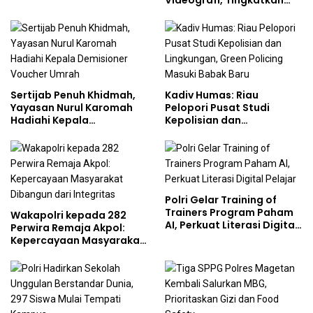
Videografi, Tingkatkan
Studi Kepolisian
Kompetensi Personel di
Era Digital
Sertijab Penuh Khidmah,
Kadiv Humas: Riau
Yayasan Nurul Karomah
Pelopori Pusat Studi
Hadiahi Kepala
Kepolisian dan
Demisioner Voucher
Lingkungan, Green
Umrah
Policing Masuki Babak
Baru
Polri Gelar Training of
Trainers Program Paham
Wakapolri kepada 282
AI, Perkuat Literasi Digital
Perwira Remaja Akpol:
Pelajar
Kepercayaan Masyarakat
Dibangun dari Integritas