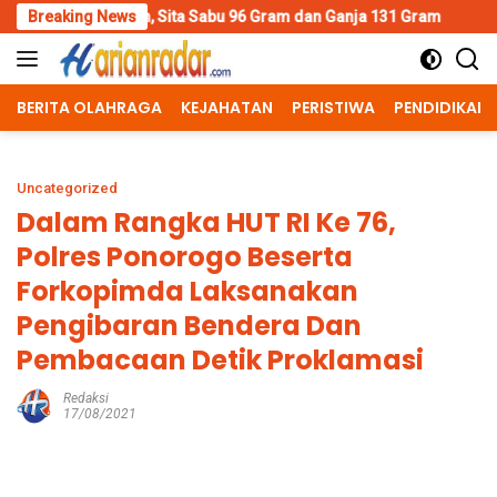
Skip
Sita Sabu 96 Gram dan Ganja 131 Gram
Breaking News
Wujud Polisi Humani
to
content
BERITA OLAHRAGA
KEJAHATAN
PERISTIWA
PENDIDIKAN
Uncategorized
Dalam Rangka HUT RI Ke 76,
Polres Ponorogo Beserta
Forkopimda Laksanakan
Pengibaran Bendera Dan
Pembacaan Detik Proklamasi
Redaksi
17/08/2021