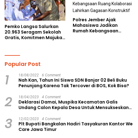
Polres Jember Ajak
Mahasiswa Jadikan
Pemko Langsa Salurkan
Rumah Kebangsaan
20.963 Seragam Sekolah
Ruang Kolaborasi Lahirkan
Gratis, Komitmen Majukan
Gagasan Konstruktif
Pendidikan
Popular Post
1
18/08/2022
6 Comment
Nah Kan, Tahun Ini Siswa SDN Banjar 02 Beli Buku
Penunjang Karena Tak Tercover di BOS, Kok Bisa?
2
18/04/2023
4 Comment
Deklarasi Damai, Muspika Kecamatan Galis
Undang Calon Kepala Desa Untuk Mensukseskan
Pilkades Aman dan Damai
3
12/02/2023
4 Comment
Plt Bupati Bangkalan Hadiri Tasyakuran Kantor We
Care Jawa Timur