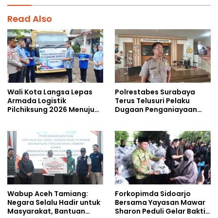
Read Also
Wali Kota Langsa Lepas
Polrestabes Surabaya
Armada Logistik
Terus Telusuri Pelaku
Pilchiksung 2026 Menuju
Dugaan Penganiayaan
Lima Kecamatan
Wartawan Saat Meliput
Aksi Penolakan RUU TNI
Wabup Aceh Tamiang:
Forkopimda Sidoarjo
Negara Selalu Hadir untuk
Bersama Yayasan Mawar
Masyarakat, Bantuan
Sharon Peduli Gelar Bakti