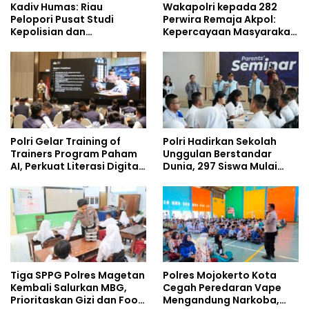
Kadiv Humas: Riau
Wakapolri kepada 282
Pelopori Pusat Studi
Perwira Remaja Akpol:
Kepolisian dan
Kepercayaan Masyarakat
Lingkungan, Green
Dibangun dari Integritas
Policing Masuki Babak
Baru
Polri Gelar Training of
Polri Hadirkan Sekolah
Trainers Program Paham
Unggulan Berstandar
AI, Perkuat Literasi Digital
Dunia, 297 Siswa Mulai
Pelajar
Tempati Kampus
Tiga SPPG Polres Magetan
Polres Mojokerto Kota
Kembali Salurkan MBG,
Cegah Peredaran Vape
Prioritaskan Gizi dan Food
Mengandung Narkoba,