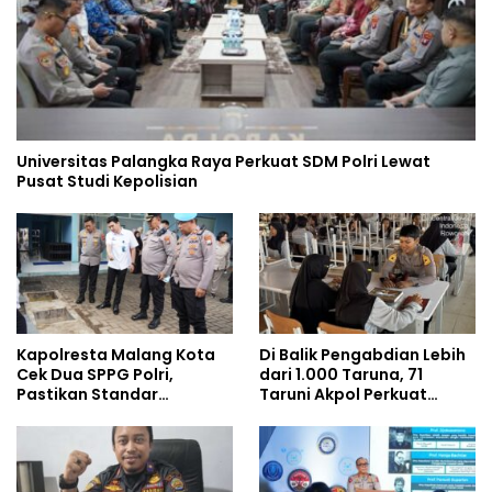
Universitas Palangka Raya Perkuat SDM Polri Lewat
Pusat Studi Kepolisian
Kapolresta Malang Kota
Di Balik Pengabdian Lebih
Cek Dua SPPG Polri,
dari 1.000 Taruna, 71
Pastikan Standar
Taruni Akpol Perkuat
Pemenuhan Gizi dan
Pembentukan Karakter
Pengelolaan Limbah
Siswa Sekolah Rakyat
Berjalan Optimal