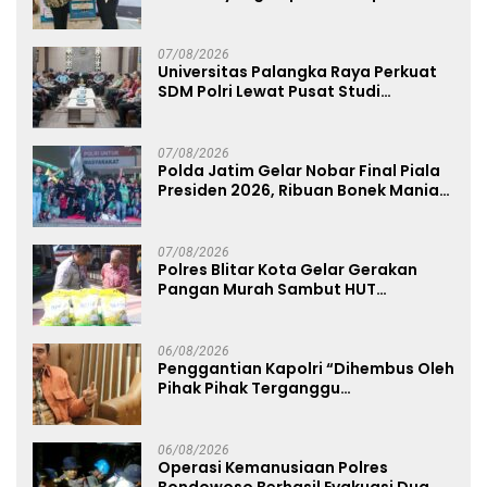
dan Humanis
07/08/2026
Universitas Palangka Raya Perkuat
SDM Polri Lewat Pusat Studi
Kepolisian
07/08/2026
Polda Jatim Gelar Nobar Final Piala
Presiden 2026, Ribuan Bonek Mania
Dukung Persebaya dari Lapangan
Mapolda
07/08/2026
Polres Blitar Kota Gelar Gerakan
Pangan Murah Sambut HUT
Kemerdekaan RI ke-81
06/08/2026
Penggantian Kapolri “Dihembus Oleh
Pihak Pihak Terganggu
Kenyamanannya”
06/08/2026
Operasi Kemanusiaan Polres
Bondowoso Berhasil Evakuasi Dua