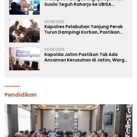
Susilo Teguh Raharjo ke UBISA
Perkuat Jejaring Nasional Pusat
Studi Kepolisian
04/08/2026
Kapolres Pelabuhan Tanjung Perak
Turun Dampingi Korban, Pastikan
Penanganan Kebakaran KM Mutiara
Sentosa 2 Berjalan Maksimal
03/08/2026
Kapolda Jatim Pastikan Tak Ada
Ancaman Kerusuhan di Jatim, Warga
Diminta Tak Percaya Hoaks
Pendidikan