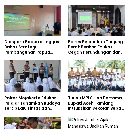
Safety
Gencarkan Sosialisasi di
Kalangan Remaja
Diaspora Papua di Inggris
Polres Pelabuhan Tanjung
Bahas Strategi
Perak Berikan Edukasi
Pembangunan Papua
Cegah Perundungan dan
bersama Mahasiswa
Bijak Bermedia Sosial
Doktoral Internasional
kepada Pelajar MPLS
Polres Mojokerto Edukasi
Tinjau MPLS Hari Pertama,
Pelajar Tanamkan Budaya
Bupati Aceh Tamiang
Tertib Lalu Lintas dan
Intruksikan Sekolah Bebas
Cegah Perundungan
Perundungan