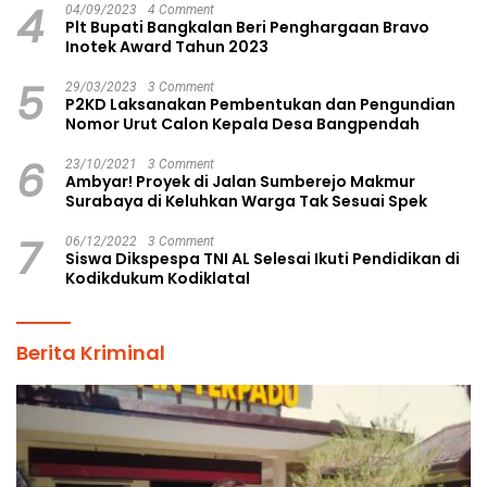
4
04/09/2023
4 Comment
Plt Bupati Bangkalan Beri Penghargaan Bravo
Inotek Award Tahun 2023
5
29/03/2023
3 Comment
P2KD Laksanakan Pembentukan dan Pengundian
Nomor Urut Calon Kepala Desa Bangpendah
6
23/10/2021
3 Comment
Ambyar! Proyek di Jalan Sumberejo Makmur
Surabaya di Keluhkan Warga Tak Sesuai Spek
7
06/12/2022
3 Comment
Siswa Dikspespa TNI AL Selesai Ikuti Pendidikan di
Kodikdukum Kodiklatal
Berita Kriminal