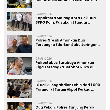
Jenazah di Gunung Piramid
06/08/2026
Kapolresta Malang Kota Cek Dua
SPPG Polri, Pastikan Standar
Pemenuhan Gizi dan Pengelolaan
Limbah Berjalan Optimal
06/08/2026
Polres Gresik Amankan Dua
Tersangka Edarkan Sabu Jaringan
Bangkalan
05/08/2026
Polrestabes Surabaya Amankan
Tiga Tersangka Serobot Ruko di
Ngagel
05/08/2026
Di Balik Pengabdian Lebih dari 1.000
Taruna, 71 Taruni Akpol Perkuat
Pembentukan Karakter Siswa
Sekolah Rakyat
05/08/2026
Dua Pekan, Polres Tanjung Perak