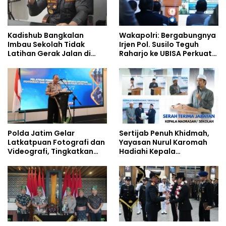
Kadishub Bangkalan
Wakapolri: Bergabungnya
Imbau Sekolah Tidak
Irjen Pol. Susilo Teguh
Latihan Gerak Jalan di
Raharjo ke UBISA Perkuat
Jalan Raya
Jejaring Nasional Pusat
Studi Kepolisian
Polda Jatim Gelar
Sertijab Penuh Khidmah,
Latkatpuan Fotografi dan
Yayasan Nurul Karomah
Videografi, Tingkatkan
Hadiahi Kepala
Kompetensi Personel di
Demisioner Voucher
Era Digital
Umrah