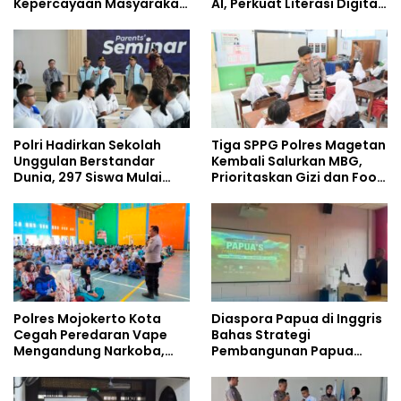
Kepercayaan Masyarakat
AI, Perkuat Literasi Digital
Dibangun dari Integritas
Pelajar
Polri Hadirkan Sekolah
Tiga SPPG Polres Magetan
Unggulan Berstandar
Kembali Salurkan MBG,
Dunia, 297 Siswa Mulai
Prioritaskan Gizi dan Food
Tempati Kampus
Safety
Polres Mojokerto Kota
Diaspora Papua di Inggris
Cegah Peredaran Vape
Bahas Strategi
Mengandung Narkoba,
Pembangunan Papua
Gencarkan Sosialisasi di
bersama Mahasiswa
Kalangan Remaja
Doktoral Internasional