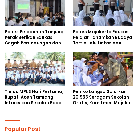
Polres Pelabuhan Tanjung
Polres Mojokerto Edukasi
Perak Berikan Edukasi
Pelajar Tanamkan Budaya
Cegah Perundungan dan
Tertib Lalu Lintas dan
Bijak Bermedia Sosial
Cegah Perundungan
kepada Pelajar MPLS
Tinjau MPLS Hari Pertama,
Pemko Langsa Salurkan
Bupati Aceh Tamiang
20.963 Seragam Sekolah
Intruksikan Sekolah Bebas
Gratis, Komitmen Majukan
Perundungan
Pendidikan
Popular Post