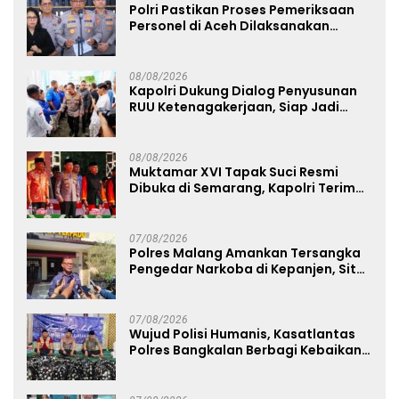
Polri Pastikan Proses Pemeriksaan
Personel di Aceh Dilaksanakan
Secara Profesional dan Transparan
08/08/2026
Kapolri Dukung Dialog Penyusunan
RUU Ketenagakerjaan, Siap Jadi
Jembatan Aspirasi Buruh
08/08/2026
Muktamar XVI Tapak Suci Resmi
Dibuka di Semarang, Kapolri Terima
Anugerah Anggota Kehormatan
07/08/2026
Polres Malang Amankan Tersangka
Pengedar Narkoba di Kepanjen, Sita
Sabu 96 Gram dan Ganja 131 Gram
07/08/2026
Wujud Polisi Humanis, Kasatlantas
Polres Bangkalan Berbagi Kebaikan
Lewat Jumat Berkah di Masjid Syekh
Ahmad Ibrahim