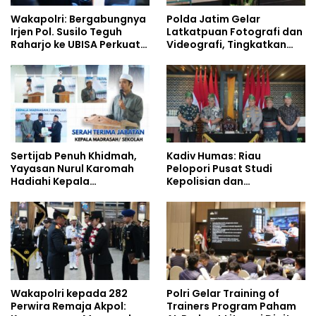
Wakapolri: Bergabungnya
Polda Jatim Gelar
Irjen Pol. Susilo Teguh
Latkatpuan Fotografi dan
Raharjo ke UBISA Perkuat
Videografi, Tingkatkan
Jejaring Nasional Pusat
Kompetensi Personel di
Studi Kepolisian
Era Digital
Sertijab Penuh Khidmah,
Kadiv Humas: Riau
Yayasan Nurul Karomah
Pelopori Pusat Studi
Hadiahi Kepala
Kepolisian dan
Demisioner Voucher
Lingkungan, Green
Umrah
Policing Masuki Babak
Baru
Wakapolri kepada 282
Polri Gelar Training of
Perwira Remaja Akpol:
Trainers Program Paham