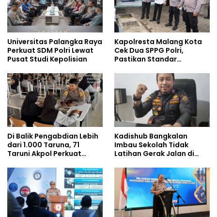
Universitas Palangka Raya
Kapolresta Malang Kota
Perkuat SDM Polri Lewat
Cek Dua SPPG Polri,
Pusat Studi Kepolisian
Pastikan Standar
Pemenuhan Gizi dan
Pengelolaan Limbah
Berjalan Optimal
Di Balik Pengabdian Lebih
Kadishub Bangkalan
dari 1.000 Taruna, 71
Imbau Sekolah Tidak
Taruni Akpol Perkuat
Latihan Gerak Jalan di
Pembentukan Karakter
Jalan Raya
Siswa Sekolah Rakyat