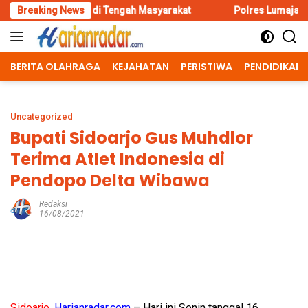
Skip
 di Tengah Masyarakat
Breaking News
Polres Lumajang Kunci Pergerakan Ap
to
content
BERITA OLAHRAGA
KEJAHATAN
PERISTIWA
PENDIDIKAN
Uncategorized
Bupati Sidoarjo Gus Muhdlor
Terima Atlet Indonesia di
Pendopo Delta Wibawa
Redaksi
16/08/2021
Sidoarjo,
Harianradar.com
– Hari ini Senin tanggal 16