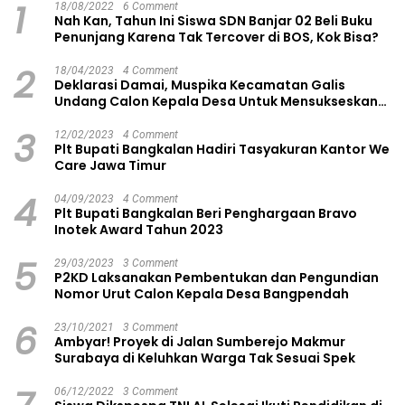
1
18/08/2022
6 Comment
Nah Kan, Tahun Ini Siswa SDN Banjar 02 Beli Buku
Penunjang Karena Tak Tercover di BOS, Kok Bisa?
2
18/04/2023
4 Comment
Deklarasi Damai, Muspika Kecamatan Galis
Undang Calon Kepala Desa Untuk Mensukseskan
Pilkades Aman dan Damai
3
12/02/2023
4 Comment
Plt Bupati Bangkalan Hadiri Tasyakuran Kantor We
Care Jawa Timur
4
04/09/2023
4 Comment
Plt Bupati Bangkalan Beri Penghargaan Bravo
Inotek Award Tahun 2023
5
29/03/2023
3 Comment
P2KD Laksanakan Pembentukan dan Pengundian
Nomor Urut Calon Kepala Desa Bangpendah
6
23/10/2021
3 Comment
Ambyar! Proyek di Jalan Sumberejo Makmur
Surabaya di Keluhkan Warga Tak Sesuai Spek
06/12/2022
3 Comment