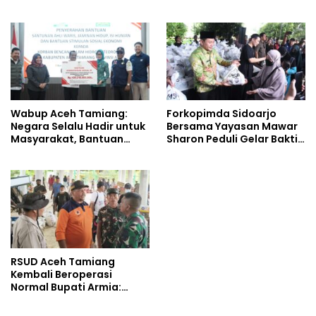
Lima Kecamatan
Wartawan Saat Meliput
Aksi Penolakan RUU TNI
Wabup Aceh Tamiang:
Forkopimda Sidoarjo
Negara Selalu Hadir untuk
Bersama Yayasan Mawar
Masyarakat, Bantuan
Sharon Peduli Gelar Bakti
Korban Bencana
Sosial
RSUD Aceh Tamiang
Kembali Beroperasi
Normal Bupati Armia:
Layanan Kesehatan Siap
Diakses Penuh