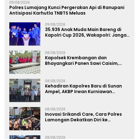
09/08/2026
Polres Lumajang Kunci Pergerakan Api di Ranupani
Antisipasi Karhutla TNBTS Meluas
09/08/2026
35.936 Anak Muda Main Bareng di
Kapolri Cup 2026, Wakapolri: Jangan
Cuma Jadi Penonton, Jadilah
Talenta Digital
08/08/2026
Kapolsek Krembangan dan
Bhayangkari Panen Sawi Caisim,
Dorong Warga Perkuat Ketahanan
Pangan
08/08/2026
Kehadiran Kapolres Baru di Sunan
Ampel, AKBP Irwan Kurniawan
Teguhkan Sinergi Polri dan Ulama
08/08/2026
Inovasi Srikandi Care, Cara Polres
Lamongan Dekatkan Diri ke
Masyarakat
08/08/2026