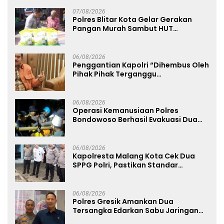
Mapolda
07/08/2026
Polres Blitar Kota Gelar Gerakan
Pangan Murah Sambut HUT
Kemerdekaan RI ke-81
06/08/2026
Penggantian Kapolri “Dihembus Oleh
Pihak Pihak Terganggu
Kenyamanannya”
06/08/2026
Operasi Kemanusiaan Polres
Bondowoso Berhasil Evakuasi Dua
Jenazah di Gunung Piramid
06/08/2026
Kapolresta Malang Kota Cek Dua
SPPG Polri, Pastikan Standar
Pemenuhan Gizi dan Pengelolaan
Limbah Berjalan Optimal
06/08/2026
Polres Gresik Amankan Dua
Tersangka Edarkan Sabu Jaringan
Bangkalan