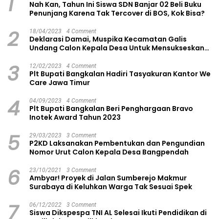
1
Nah Kan, Tahun Ini Siswa SDN Banjar 02 Beli Buku
Penunjang Karena Tak Tercover di BOS, Kok Bisa?
2
18/04/2023
4 Comment
Deklarasi Damai, Muspika Kecamatan Galis
Undang Calon Kepala Desa Untuk Mensukseskan
Pilkades Aman dan Damai
3
12/02/2023
4 Comment
Plt Bupati Bangkalan Hadiri Tasyakuran Kantor We
Care Jawa Timur
4
04/09/2023
4 Comment
Plt Bupati Bangkalan Beri Penghargaan Bravo
Inotek Award Tahun 2023
5
29/03/2023
3 Comment
P2KD Laksanakan Pembentukan dan Pengundian
Nomor Urut Calon Kepala Desa Bangpendah
6
23/10/2021
3 Comment
Ambyar! Proyek di Jalan Sumberejo Makmur
Surabaya di Keluhkan Warga Tak Sesuai Spek
7
06/12/2022
3 Comment
Siswa Dikspespa TNI AL Selesai Ikuti Pendidikan di