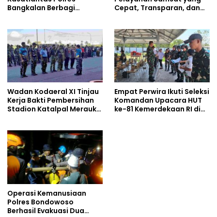
Bangkalan Berbagi
Cepat, Transparan, dan
Kebaikan Lewat Jumat
Humanis
Berkah di Masjid Syekh
Ahmad Ibrahim
Wadan Kodaeral XI Tinjau
Empat Perwira Ikuti Seleksi
Kerja Bakti Pembersihan
Komandan Upacara HUT
Stadion Katalpal Merauke,
ke-81 Kemerdekaan RI di
Jelang Upacara HUT Ke-81
Papua Selatan
Kemerdekaan RI
Operasi Kemanusiaan
Polres Bondowoso
Berhasil Evakuasi Dua