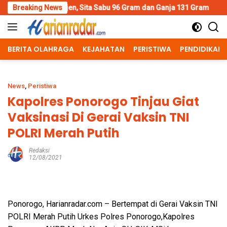
Skip
anjen, Sita Sabu 96 Gram dan Ganja 131 Gram
Breaking News
Wujud Polisi
to
content
BERITA OLAHRAGA
KEJAHATAN
PERISTIWA
PENDIDIKAN
News
,
Peristiwa
Kapolres Ponorogo Tinjau Giat
Vaksinasi Di Gerai Vaksin TNI
POLRI Merah Putih
Redaksi
12/08/2021
Ponorogo, Harianradar.com – Bertempat di Gerai Vaksin TNI
POLRI Merah Putih Urkes Polres Ponorogo,Kapolres