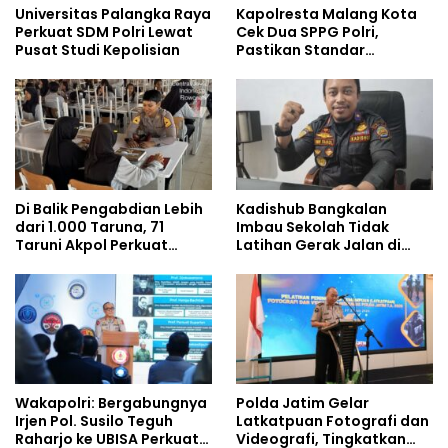
Universitas Palangka Raya
Kapolresta Malang Kota
Perkuat SDM Polri Lewat
Cek Dua SPPG Polri,
Pusat Studi Kepolisian
Pastikan Standar
Pemenuhan Gizi dan
Pengelolaan Limbah
Berjalan Optimal
Di Balik Pengabdian Lebih
Kadishub Bangkalan
dari 1.000 Taruna, 71
Imbau Sekolah Tidak
Taruni Akpol Perkuat
Latihan Gerak Jalan di
Pembentukan Karakter
Jalan Raya
Siswa Sekolah Rakyat
Wakapolri: Bergabungnya
Polda Jatim Gelar
Irjen Pol. Susilo Teguh
Latkatpuan Fotografi dan
Raharjo ke UBISA Perkuat
Videografi, Tingkatkan