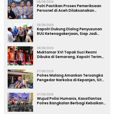
08/08/2026
Polri Pastikan Proses Pemeriksaan
Personel di Aceh Dilaksanakan
Secara Profesional dan Transparan
08/08/2026
Kapolri Dukung Dialog Penyusunan
RUU Ketenagakerjaan, Siap Jadi
Jembatan Aspirasi Buruh
08/08/2026
Muktamar XVI Tapak Suci Resmi
Dibuka di Semarang, Kapolri Terima
Anugerah Anggota Kehormatan
07/08/2026
Polres Malang Amankan Tersangka
Pengedar Narkoba di Kepanjen, Sita
Sabu 96 Gram dan Ganja 131 Gram
07/08/2026
Wujud Polisi Humanis, Kasatlantas
Polres Bangkalan Berbagi Kebaikan
Lewat Jumat Berkah di Masjid Syekh
Ahmad Ibrahim