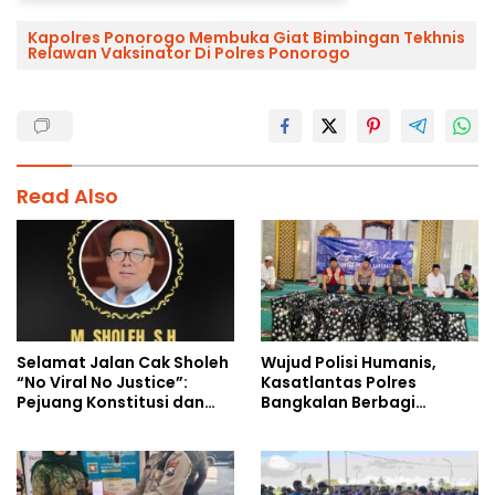
Kapolres Ponorogo Membuka Giat Bimbingan Tekhnis
Relawan Vaksinator Di Polres Ponorogo
Read Also
Selamat Jalan Cak Sholeh
Wujud Polisi Humanis,
“No Viral No Justice”:
Kasatlantas Polres
Pejuang Konstitusi dan
Bangkalan Berbagi
Suara Rakyat Kecil
Kebaikan Lewat Jumat
Berkah di Masjid Syekh
Ahmad Ibrahim