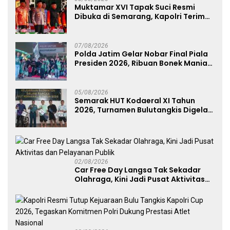
Muktamar XVI Tapak Suci Resmi
Dibuka di Semarang, Kapolri Terima
Anugerah Anggota Kehormatan
07/08/2026
Polda Jatim Gelar Nobar Final Piala
Presiden 2026, Ribuan Bonek Mania
Dukung Persebaya dari Lapangan
Mapolda
05/08/2026
Semarak HUT Kodaeral XI Tahun
2026, Turnamen Bulutangkis Digelar
untuk Cetak Atlet Berprestasi dan
Perkuat Soliditas Prajurit
02/08/2026
Car Free Day Langsa Tak Sekadar
Olahraga, Kini Jadi Pusat Aktivitas
dan Pelayanan Publik