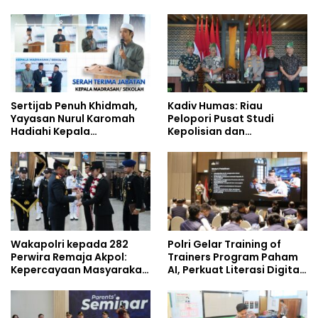
Jejaring Nasional Pusat
Kompetensi Personel di
Studi Kepolisian
Era Digital
Sertijab Penuh Khidmah,
Kadiv Humas: Riau
Yayasan Nurul Karomah
Pelopori Pusat Studi
Hadiahi Kepala
Kepolisian dan
Demisioner Voucher
Lingkungan, Green
Umrah
Policing Masuki Babak
Baru
Wakapolri kepada 282
Polri Gelar Training of
Perwira Remaja Akpol:
Trainers Program Paham
Kepercayaan Masyarakat
AI, Perkuat Literasi Digital
Dibangun dari Integritas
Pelajar