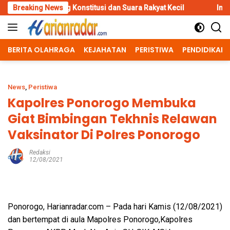
Skip
g Konstitusi dan Suara Rakyat Kecil
Breaking News
Inovasi Srikandi Care,
to
content
BERITA OLAHRAGA
KEJAHATAN
PERISTIWA
PENDIDIKAN
News
,
Peristiwa
Kapolres Ponorogo Membuka
Giat Bimbingan Tekhnis Relawan
Vaksinator Di Polres Ponorogo
Redaksi
12/08/2021
Ponorogo, Harianradar.com – Pada hari Kamis (12/08/2021)
dan bertempat di aula Mapolres Ponorogo,Kapolres