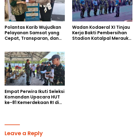
Polantas Karib Wujudkan
Wadan Kodaeral XI Tinjau
Pelayanan Samsat yang
Kerja Bakti Pembersihan
Cepat, Transparan, dan
Stadion Katalpal Merauke,
Humanis
Jelang Upacara HUT Ke-81
Kemerdekaan RI
Empat Perwira Ikuti Seleksi
Komandan Upacara HUT
ke-81 Kemerdekaan RI di
Papua Selatan
Leave a Reply