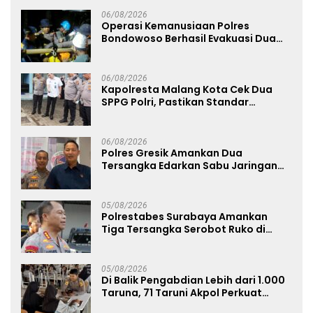
06/08/2026
Operasi Kemanusiaan Polres
Bondowoso Berhasil Evakuasi Dua
Jenazah di Gunung Piramid
06/08/2026
Kapolresta Malang Kota Cek Dua
SPPG Polri, Pastikan Standar
Pemenuhan Gizi dan Pengelolaan
Limbah Berjalan Optimal
06/08/2026
Polres Gresik Amankan Dua
Tersangka Edarkan Sabu Jaringan
Bangkalan
05/08/2026
Polrestabes Surabaya Amankan
Tiga Tersangka Serobot Ruko di
Ngagel
05/08/2026
Di Balik Pengabdian Lebih dari 1.000
Taruna, 71 Taruni Akpol Perkuat
Pembentukan Karakter Siswa