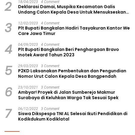
2
18/04/2023
4 Comment
Deklarasi Damai, Muspika Kecamatan Galis
Undang Calon Kepala Desa Untuk Mensukseskan
Pilkades Aman dan Damai
3
12/02/2023
4 Comment
Plt Bupati Bangkalan Hadiri Tasyakuran Kantor We
Care Jawa Timur
4
04/09/2023
4 Comment
Plt Bupati Bangkalan Beri Penghargaan Bravo
Inotek Award Tahun 2023
5
29/03/2023
3 Comment
P2KD Laksanakan Pembentukan dan Pengundian
Nomor Urut Calon Kepala Desa Bangpendah
6
23/10/2021
3 Comment
Ambyar! Proyek di Jalan Sumberejo Makmur
Surabaya di Keluhkan Warga Tak Sesuai Spek
7
06/12/2022
3 Comment
Siswa Dikspespa TNI AL Selesai Ikuti Pendidikan di
Kodikdukum Kodiklatal