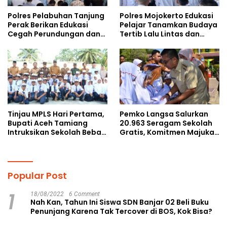
Polres Pelabuhan Tanjung
Polres Mojokerto Edukasi
Perak Berikan Edukasi
Pelajar Tanamkan Budaya
Cegah Perundungan dan
Tertib Lalu Lintas dan
Bijak Bermedia Sosial
Cegah Perundungan
kepada Pelajar MPLS
Tinjau MPLS Hari Pertama,
Pemko Langsa Salurkan
Bupati Aceh Tamiang
20.963 Seragam Sekolah
Intruksikan Sekolah Bebas
Gratis, Komitmen Majukan
Perundungan
Pendidikan
Popular Post
1
18/08/2022
6 Comment
Nah Kan, Tahun Ini Siswa SDN Banjar 02 Beli Buku
Penunjang Karena Tak Tercover di BOS, Kok Bisa?