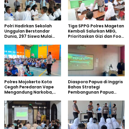
Polri Hadirkan Sekolah
Tiga SPPG Polres Magetan
Unggulan Berstandar
Kembali Salurkan MBG,
Dunia, 297 Siswa Mulai
Prioritaskan Gizi dan Food
Tempati Kampus
Safety
Polres Mojokerto Kota
Diaspora Papua di Inggris
Cegah Peredaran Vape
Bahas Strategi
Mengandung Narkoba,
Pembangunan Papua
Gencarkan Sosialisasi di
bersama Mahasiswa
Kalangan Remaja
Doktoral Internasional