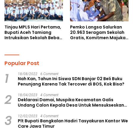
Tinjau MPLS Hari Pertama,
Pemko Langsa Salurkan
Bupati Aceh Tamiang
20.963 Seragam Sekolah
Intruksikan Sekolah Bebas
Gratis, Komitmen Majukan
Perundungan
Pendidikan
Popular Post
1
18/08/2022
6 Comment
Nah Kan, Tahun Ini Siswa SDN Banjar 02 Beli Buku
Penunjang Karena Tak Tercover di BOS, Kok Bisa?
2
18/04/2023
4 Comment
Deklarasi Damai, Muspika Kecamatan Galis
Undang Calon Kepala Desa Untuk Mensukseskan
Pilkades Aman dan Damai
3
12/02/2023
4 Comment
Plt Bupati Bangkalan Hadiri Tasyakuran Kantor We
Care Jawa Timur