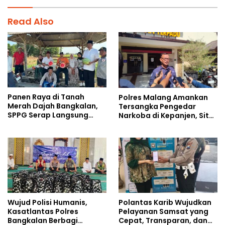
Read Also
Panen Raya di Tanah
Polres Malang Amankan
Merah Dajah Bangkalan,
Tersangka Pengedar
SPPG Serap Langsung
Narkoba di Kepanjen, Sita
Hasil Tani Petani
Sabu 96 Gram dan Ganja
131 Gram
Wujud Polisi Humanis,
Polantas Karib Wujudkan
Kasatlantas Polres
Pelayanan Samsat yang
Bangkalan Berbagi
Cepat, Transparan, dan