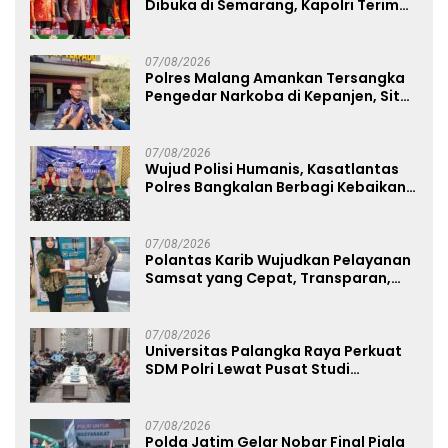
Dibuka di Semarang, Kapolri Terima
Anugerah Anggota Kehormatan
07/08/2026
Polres Malang Amankan Tersangka
Pengedar Narkoba di Kepanjen, Sita
Sabu 96 Gram dan Ganja 131 Gram
07/08/2026
Wujud Polisi Humanis, Kasatlantas
Polres Bangkalan Berbagi Kebaikan
Lewat Jumat Berkah di Masjid Syekh
Ahmad Ibrahim
07/08/2026
Polantas Karib Wujudkan Pelayanan
Samsat yang Cepat, Transparan,
dan Humanis
07/08/2026
Universitas Palangka Raya Perkuat
SDM Polri Lewat Pusat Studi
Kepolisian
07/08/2026
Polda Jatim Gelar Nobar Final Piala