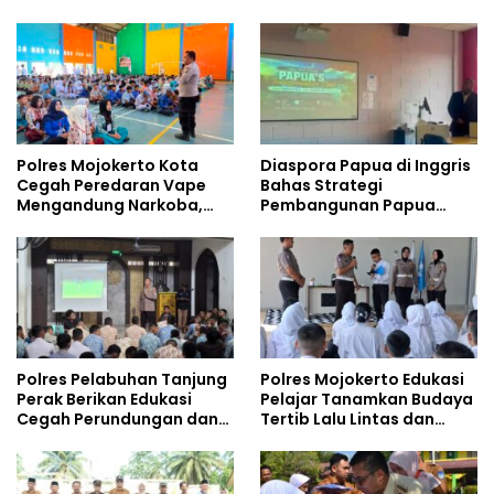
Tempati Kampus
Safety
Polres Mojokerto Kota
Diaspora Papua di Inggris
Cegah Peredaran Vape
Bahas Strategi
Mengandung Narkoba,
Pembangunan Papua
Gencarkan Sosialisasi di
bersama Mahasiswa
Kalangan Remaja
Doktoral Internasional
Polres Pelabuhan Tanjung
Polres Mojokerto Edukasi
Perak Berikan Edukasi
Pelajar Tanamkan Budaya
Cegah Perundungan dan
Tertib Lalu Lintas dan
Bijak Bermedia Sosial
Cegah Perundungan
kepada Pelajar MPLS