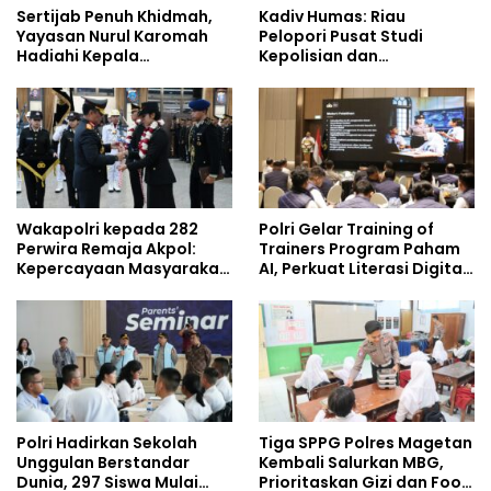
Sertijab Penuh Khidmah,
Kadiv Humas: Riau
Yayasan Nurul Karomah
Pelopori Pusat Studi
Hadiahi Kepala
Kepolisian dan
Demisioner Voucher
Lingkungan, Green
Umrah
Policing Masuki Babak
Baru
Wakapolri kepada 282
Polri Gelar Training of
Perwira Remaja Akpol:
Trainers Program Paham
Kepercayaan Masyarakat
AI, Perkuat Literasi Digital
Dibangun dari Integritas
Pelajar
Polri Hadirkan Sekolah
Tiga SPPG Polres Magetan
Unggulan Berstandar
Kembali Salurkan MBG,
Dunia, 297 Siswa Mulai
Prioritaskan Gizi dan Food