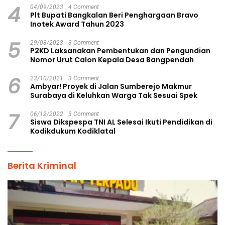
4
04/09/2023
4 Comment
Plt Bupati Bangkalan Beri Penghargaan Bravo
Inotek Award Tahun 2023
5
29/03/2023
3 Comment
P2KD Laksanakan Pembentukan dan Pengundian
Nomor Urut Calon Kepala Desa Bangpendah
6
23/10/2021
3 Comment
Ambyar! Proyek di Jalan Sumberejo Makmur
Surabaya di Keluhkan Warga Tak Sesuai Spek
7
06/12/2022
3 Comment
Siswa Dikspespa TNI AL Selesai Ikuti Pendidikan di
Kodikdukum Kodiklatal
Berita Kriminal