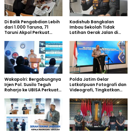
Di Balik Pengabdian Lebih
Kadishub Bangkalan
dari 1.000 Taruna, 71
Imbau Sekolah Tidak
Taruni Akpol Perkuat
Latihan Gerak Jalan di
Pembentukan Karakter
Jalan Raya
Siswa Sekolah Rakyat
Wakapolri: Bergabungnya
Polda Jatim Gelar
Irjen Pol. Susilo Teguh
Latkatpuan Fotografi dan
Raharjo ke UBISA Perkuat
Videografi, Tingkatkan
Jejaring Nasional Pusat
Kompetensi Personel di
Studi Kepolisian
Era Digital