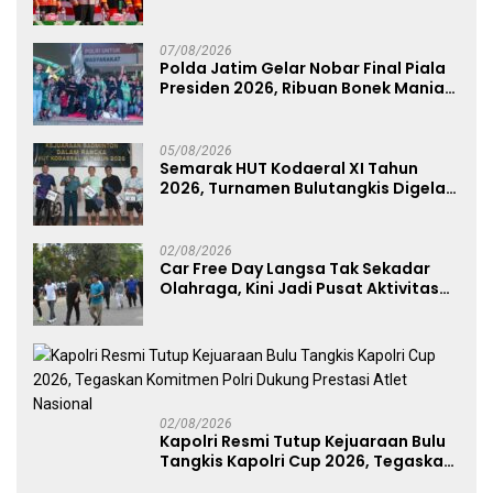
Anugerah Anggota Kehormatan
07/08/2026
Polda Jatim Gelar Nobar Final Piala
Presiden 2026, Ribuan Bonek Mania
Dukung Persebaya dari Lapangan
Mapolda
05/08/2026
Semarak HUT Kodaeral XI Tahun
2026, Turnamen Bulutangkis Digelar
untuk Cetak Atlet Berprestasi dan
Perkuat Soliditas Prajurit
02/08/2026
Car Free Day Langsa Tak Sekadar
Olahraga, Kini Jadi Pusat Aktivitas
dan Pelayanan Publik
02/08/2026
Kapolri Resmi Tutup Kejuaraan Bulu
Tangkis Kapolri Cup 2026, Tegaskan
Komitmen Polri Dukung Prestasi