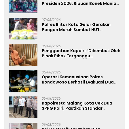
Presiden 2026, Ribuan Bonek Mania
Dukung Persebaya dari Lapangan
Mapolda
07/08/2026
Polres Blitar Kota Gelar Gerakan
Pangan Murah Sambut HUT
Kemerdekaan RI ke-81
06/08/2026
Penggantian Kapolri “Dihembus Oleh
Pihak Pihak Terganggu
Kenyamanannya”
06/08/2026
Operasi Kemanusiaan Polres
Bondowoso Berhasil Evakuasi Dua
Jenazah di Gunung Piramid
06/08/2026
Kapolresta Malang Kota Cek Dua
SPPG Polri, Pastikan Standar
Pemenuhan Gizi dan Pengelolaan
Limbah Berjalan Optimal
06/08/2026