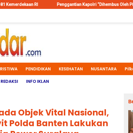
Penggantian Kapolri “Dihembus Oleh Pihak Pihak Tergangg
ERISTIWA
PENDIDIKAN
KESEHATAN
NUSANTARA
Pil
REDAKSI
INFO IKLAN
B
a Objek Vital Nasional,
it Polda Banten Lakukan