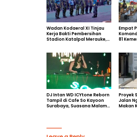
Wadan Kodaeral XI Tinjau
Empat Pe
Kerja Bakti Pembersihan
Komand
Stadion Katalpal Merauke,
81 Keme
Jelang Upacara HUT Ke-81
Selatan
Kemerdekaan RI
DJ Intan WD ICYtone Reborn
Proyek 
Tampil di Cafe So Kayoon
Jalan N
Surabaya, Suasana Malam
Makan K
Makin Meriah
Digelon
Perang
Leave a Reply