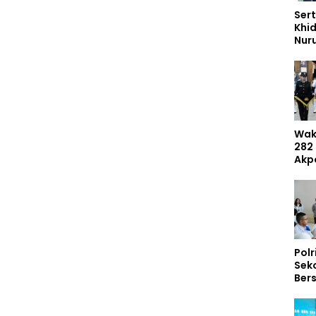
Sert
Khi
Nur
Had
Dem
Umr
Wak
282
Akp
Mas
Dib
Inte
Polr
Sek
Ber
297
Tem