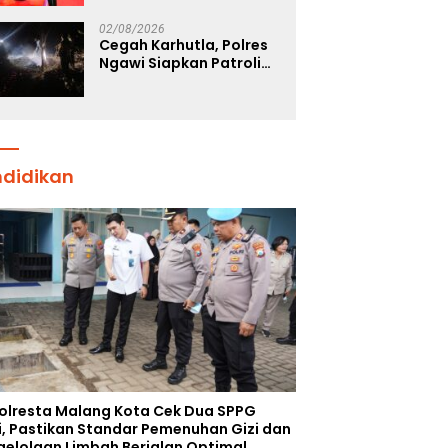
Tegaskan Komitmen
Polri Dukung Prestasi
02/08/2026
Atlet Nasional
Cegah Karhutla, Polres
Ngawi Siapkan Patroli
Deteksi Dini Titik Api
ndidikan
olresta Malang Kota Cek Dua SPPG
i, Pastikan Standar Pemenuhan Gizi dan
gelolaan Limbah Berjalan Optimal