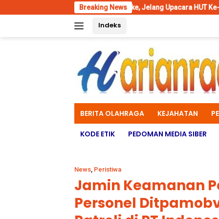
Skip
adion Katalpal Merauke, Jelang Upacara HUT Ke-81 Kemerdekaan RI
Breaking News
to
Indeks
content
BERITA OLAHRAGA
KEJAHATAN
P
KODE ETIK
PEDOMAN MEDIA SIBER
News
,
Peristiwa
Jamin Keamanan Pad
Personel Ditpamobv