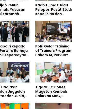
ijab Penuh
Kadiv Humas: Riau
dmah, Yayasan
Pelopori Pusat Studi
ul Karomah
Kepolisian dan
iahi Kepala
Lingkungan, Green
isioner Voucher
Policing Masuki
ah
Babak Baru
apolri kepada
Polri Gelar Training
 Perwira Remaja
of Trainers Program
ol: Kepercayaan
Paham AI, Perkuat
yarakat
Literasi Digital
angun dari
Pelajar
gritas
i Hadirkan
Tiga SPPG Polres
olah Unggulan
Magetan Kembali
standar Dunia,
Salurkan MBG,
 Siswa Mulai
Prioritaskan Gizi
pati Kampus
dan Food Safety