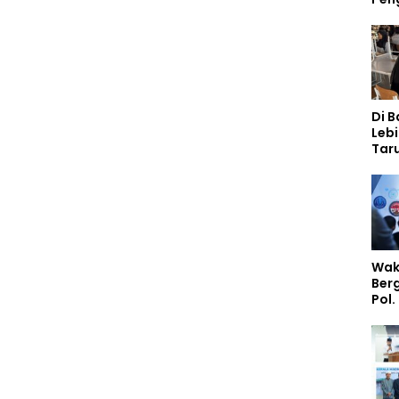
Di 
Lebi
Taru
Akp
Pem
Kar
Sek
Wak
Ber
Pol.
Rah
Perk
Nas
Stud