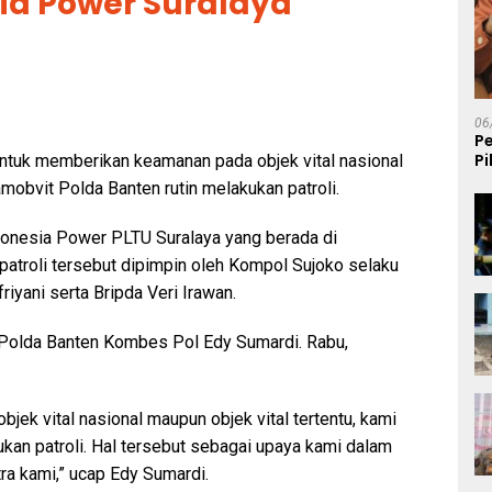
sia Power Suralaya
06
P
P
ntuk memberikan keamanan pada objek vital nasional
K
amobvit Polda Banten rutin melakukan patroli.
 Indonesia Power PLTU Suralaya yang berada di
patroli tersebut dipimpin oleh Kompol Sujoko selaku
iyani serta Bripda Veri Irawan.
 Polda Banten Kombes Pol Edy Sumardi. Rabu,
ek vital nasional maupun objek vital tertentu, kami
ukan patroli. Hal tersebut sebagai upaya kami dalam
a kami,” ucap Edy Sumardi.