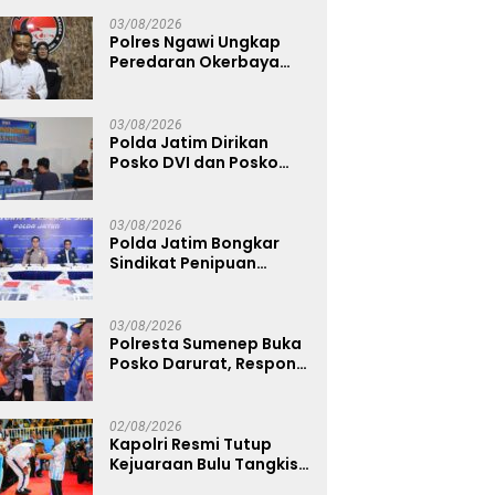
Warga Diminta Tak
Percaya Hoaks
03/08/2026
Polres Ngawi Ungkap
Peredaran Okerbaya
Amankan 2 Tersangka
03/08/2026
Polda Jatim Dirikan
Posko DVI dan Posko
Darurat Tangani
Tragedi KMP Mutiara
Sentosa II
03/08/2026
Polda Jatim Bongkar
Sindikat Penipuan
Online Emas Murah, Lima
Tersangka Diantaranya
Warga Binaan Lapas
03/08/2026
Diamankan
Polresta Sumenep Buka
Posko Darurat, Respon
Cepat Penanganan
Korban Kebakaran KM
Mutiara Sentosa 2
02/08/2026
Kapolri Resmi Tutup
Kejuaraan Bulu Tangkis
Kapolri Cup 2026,