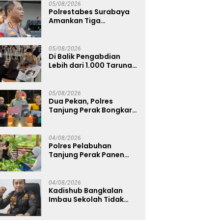
05/08/2026
Polrestabes Surabaya
Amankan Tiga
Tersangka Serobot
Ruko di Ngagel
05/08/2026
Di Balik Pengabdian
Lebih dari 1.000 Taruna,
71 Taruni Akpol Perkuat
Pembentukan Karakter
Siswa Sekolah Rakyat
05/08/2026
Dua Pekan, Polres
Tanjung Perak Bongkar
Tiga Jaringan Narkoba
22,76 Gram Sabu dan Pil
Ekstasi
04/08/2026
Polres Pelabuhan
Tanjung Perak Panen
Sawi Caisin Hidroponik,
Wujud Nyata Dukung
Ketahanan Pangan
04/08/2026
Nasional
Kadishub Bangkalan
Imbau Sekolah Tidak
Latihan Gerak Jalan di
Jalan Raya