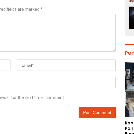
red fields are marked
*
Pe
owser for the next time I comment.
Kap
Polr
Pen