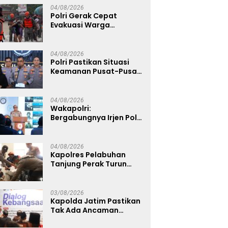
04/08/2026
Polri Gerak Cepat
Evakuasi Warga
Terdampak Banjir di
Padang
04/08/2026
Polri Pastikan Situasi
Keamanan Pusat-Pusat
Ekonomi Nasional Tetap
Kondusif
04/08/2026
Wakapolri:
Bergabungnya Irjen Pol.
Susilo Teguh Raharjo ke
UBISA Perkuat Jejaring
Nasional Pusat Studi
04/08/2026
Kepolisian
Kapolres Pelabuhan
Tanjung Perak Turun
Dampingi Korban,
Pastikan Penanganan
Kebakaran KM Mutiara
03/08/2026
Sentosa 2 Berjalan
Kapolda Jatim Pastikan
Maksimal
Tak Ada Ancaman
Kerusuhan di Jatim,