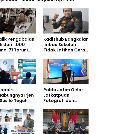
Balik Pengabdian
Kadishub Bangkalan
h dari 1.000
Imbau Sekolah
na, 71 Taruni
Tidak Latihan Gerak
ol Perkuat
Jalan di Jalan Raya
bentukan
akter Siswa
olah Rakyat
apolri:
Polda Jatim Gelar
gabungnya Irjen
Latkatpuan
 Susilo Teguh
Fotografi dan
arjo ke UBISA
Videografi,
uat Jejaring
Tingkatkan
ional Pusat
Kompetensi
i Kepolisian
Personel di Era
Digital