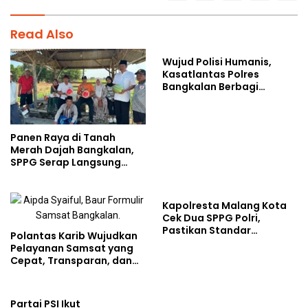
Read Also
Wujud Polisi Humanis,
Kasatlantas Polres
Bangkalan Berbagi
Kebaikan Lewat Jumat
Berkah di Masjid Syekh
Ahmad Ibrahim
Panen Raya di Tanah
Merah Dajah Bangkalan,
SPPG Serap Langsung
Hasil Tani Petani
Kapolresta Malang Kota
Cek Dua SPPG Polri,
Pastikan Standar
Polantas Karib Wujudkan
Pemenuhan Gizi dan
Pelayanan Samsat yang
Pengelolaan Limbah
Cepat, Transparan, dan
Berjalan Optimal
Humanis
Partai PSI Ikut