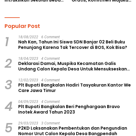
Intruksikan Sekolah Bebas
Gratis, Komitmen Majukan
Perundungan
Pendidikan
Popular Post
1
18/08/2022
6 Comment
Nah Kan, Tahun Ini Siswa SDN Banjar 02 Beli Buku
Penunjang Karena Tak Tercover di BOS, Kok Bisa?
2
18/04/2023
4 Comment
Deklarasi Damai, Muspika Kecamatan Galis
Undang Calon Kepala Desa Untuk Mensukseskan
Pilkades Aman dan Damai
3
12/02/2023
4 Comment
Plt Bupati Bangkalan Hadiri Tasyakuran Kantor We
Care Jawa Timur
4
04/09/2023
4 Comment
Plt Bupati Bangkalan Beri Penghargaan Bravo
Inotek Award Tahun 2023
5
29/03/2023
3 Comment
P2KD Laksanakan Pembentukan dan Pengundian
Nomor Urut Calon Kepala Desa Bangpendah