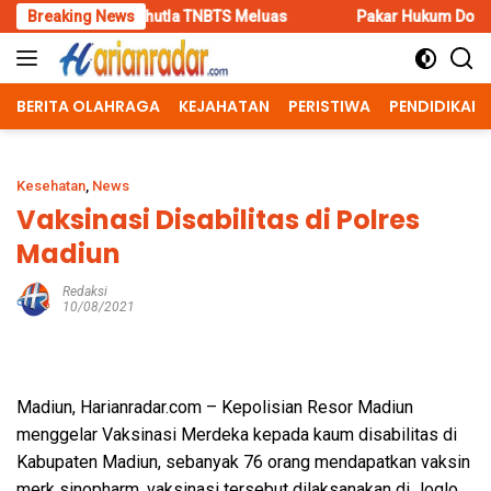
Skip
si Karhutla TNBTS Meluas
Breaking News
Pakar Hukum Dorong Polri Tinda
to
content
BERITA OLAHRAGA
KEJAHATAN
PERISTIWA
PENDIDIKAN
Kesehatan
,
News
Vaksinasi Disabilitas di Polres
Madiun
Redaksi
10/08/2021
Madiun, Harianradar.com – Kepolisian Resor Madiun
menggelar Vaksinasi Merdeka kepada kaum disabilitas di
Kabupaten Madiun, sebanyak 76 orang mendapatkan vaksin
merk sinopharm, vaksinasi tersebut dilaksanakan di Joglo