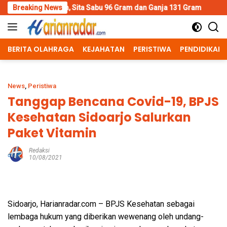
Skip
n, Sita Sabu 96 Gram dan Ganja 131 Gram
Breaking News
Wujud Polisi Hu
to
content
BERITA OLAHRAGA
KEJAHATAN
PERISTIWA
PENDIDIKAN
News
,
Peristiwa
Tanggap Bencana Covid-19, BPJS
Kesehatan Sidoarjo Salurkan
Paket Vitamin
Redaksi
10/08/2021
Sidoarjo, Harianradar.com – BPJS Kesehatan sebagai
lembaga hukum yang diberikan wewenang oleh undang-