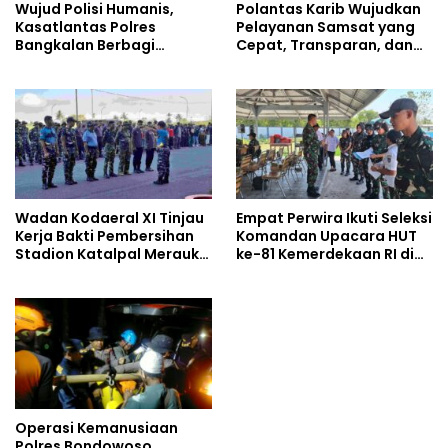
Wujud Polisi Humanis,
Polantas Karib Wujudkan
Kasatlantas Polres
Pelayanan Samsat yang
Bangkalan Berbagi
Cepat, Transparan, dan
Kebaikan Lewat Jumat
Humanis
Berkah di Masjid Syekh
Ahmad Ibrahim
Wadan Kodaeral XI Tinjau
Empat Perwira Ikuti Seleksi
Kerja Bakti Pembersihan
Komandan Upacara HUT
Stadion Katalpal Merauke,
ke-81 Kemerdekaan RI di
Jelang Upacara HUT Ke-81
Papua Selatan
Kemerdekaan RI
Operasi Kemanusiaan
Polres Bondowoso