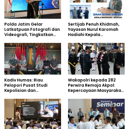
Polda Jatim Gelar
Sertijab Penuh Khidmah,
Latkatpuan Fotografi dan
Yayasan Nurul Karomah
Videografi, Tingkatkan
Hadiahi Kepala
Kompetensi Personel di
Demisioner Voucher
Era Digital
Umrah
Kadiv Humas: Riau
Wakapolri kepada 282
Pelopori Pusat Studi
Perwira Remaja Akpol:
Kepolisian dan
Kepercayaan Masyarakat
Lingkungan, Green
Dibangun dari Integritas
Policing Masuki Babak
Baru