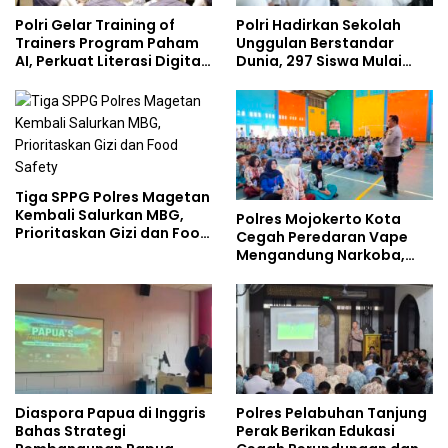
Polri Gelar Training of
Polri Hadirkan Sekolah
Trainers Program Paham
Unggulan Berstandar
AI, Perkuat Literasi Digital
Dunia, 297 Siswa Mulai
Pelajar
Tempati Kampus
Tiga SPPG Polres Magetan
Kembali Salurkan MBG,
Polres Mojokerto Kota
Prioritaskan Gizi dan Food
Cegah Peredaran Vape
Safety
Mengandung Narkoba,
Gencarkan Sosialisasi di
Kalangan Remaja
Diaspora Papua di Inggris
Polres Pelabuhan Tanjung
Bahas Strategi
Perak Berikan Edukasi