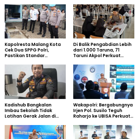
Kapolresta Malang Kota
Di Balik Pengabdian Lebih
Cek Dua SPPG Polri,
dari 1.000 Taruna, 71
Pastikan Standar
Taruni Akpol Perkuat
Pemenuhan Gizi dan
Pembentukan Karakter
Pengelolaan Limbah
Siswa Sekolah Rakyat
Berjalan Optimal
Kadishub Bangkalan
Wakapolri: Bergabungnya
Imbau Sekolah Tidak
Irjen Pol. Susilo Teguh
Latihan Gerak Jalan di
Raharjo ke UBISA Perkuat
Jalan Raya
Jejaring Nasional Pusat
Studi Kepolisian