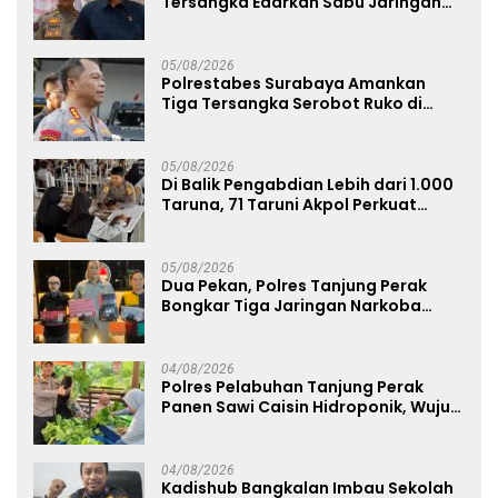
Tersangka Edarkan Sabu Jaringan
Bangkalan
05/08/2026
Polrestabes Surabaya Amankan
Tiga Tersangka Serobot Ruko di
Ngagel
05/08/2026
Di Balik Pengabdian Lebih dari 1.000
Taruna, 71 Taruni Akpol Perkuat
Pembentukan Karakter Siswa
Sekolah Rakyat
05/08/2026
Dua Pekan, Polres Tanjung Perak
Bongkar Tiga Jaringan Narkoba
22,76 Gram Sabu dan Pil Ekstasi
04/08/2026
Polres Pelabuhan Tanjung Perak
Panen Sawi Caisin Hidroponik, Wujud
Nyata Dukung Ketahanan Pangan
Nasional
04/08/2026
Kadishub Bangkalan Imbau Sekolah