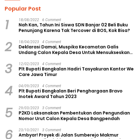
Popular Post
1
18/08/2022
6 Comment
Nah Kan, Tahun Ini Siswa SDN Banjar 02 Beli Buku
Penunjang Karena Tak Tercover di BOS, Kok Bisa?
2
18/04/2023
4 Comment
Deklarasi Damai, Muspika Kecamatan Galis
Undang Calon Kepala Desa Untuk Mensukseskan
Pilkades Aman dan Damai
3
12/02/2023
4 Comment
Plt Bupati Bangkalan Hadiri Tasyakuran Kantor We
Care Jawa Timur
4
04/09/2023
4 Comment
Plt Bupati Bangkalan Beri Penghargaan Bravo
Inotek Award Tahun 2023
5
29/03/2023
3 Comment
P2KD Laksanakan Pembentukan dan Pengundian
Nomor Urut Calon Kepala Desa Bangpendah
6
23/10/2021
3 Comment
Ambyar! Proyek di Jalan Sumberejo Makmur