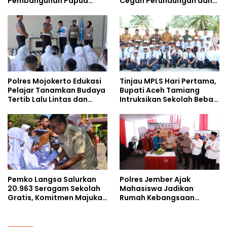
Pembangunan Papua
Cegah Perundungan dan
bersama Mahasiswa
Bijak Bermedia Sosial
Doktoral Internasional
kepada Pelajar MPLS
Polres Mojokerto Edukasi
Tinjau MPLS Hari Pertama,
Pelajar Tanamkan Budaya
Bupati Aceh Tamiang
Tertib Lalu Lintas dan
Intruksikan Sekolah Bebas
Cegah Perundungan
Perundungan
Pemko Langsa Salurkan
Polres Jember Ajak
20.963 Seragam Sekolah
Mahasiswa Jadikan
Gratis, Komitmen Majukan
Rumah Kebangsaan
Pendidikan
Ruang Kolaborasi Lahirkan
Gagasan Konstruktif