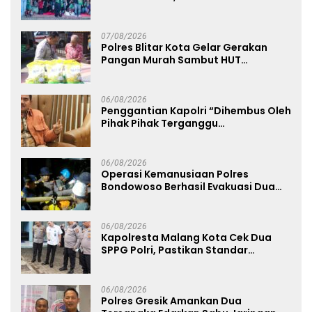
Dukung Persebaya dari Lapangan
Mapolda
07/08/2026
Polres Blitar Kota Gelar Gerakan
Pangan Murah Sambut HUT
Kemerdekaan RI ke-81
06/08/2026
Penggantian Kapolri “Dihembus Oleh
Pihak Pihak Terganggu
Kenyamanannya”
06/08/2026
Operasi Kemanusiaan Polres
Bondowoso Berhasil Evakuasi Dua
Jenazah di Gunung Piramid
06/08/2026
Kapolresta Malang Kota Cek Dua
SPPG Polri, Pastikan Standar
Pemenuhan Gizi dan Pengelolaan
Limbah Berjalan Optimal
06/08/2026
Polres Gresik Amankan Dua