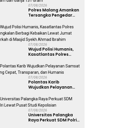
07/08/2026
Polres Malang Amankan
Tersangka Pengedar
Narkoba di Kepanjen,
Sita Sabu 96 Gram dan
Ganja 131 Gram
07/08/2026
Wujud Polisi Humanis,
Kasatlantas Polres
Bangkalan Berbagi
Kebaikan Lewat Jumat
Berkah di Masjid Syekh
Ahmad Ibrahim
07/08/2026
Polantas Karib
Wujudkan Pelayanan
Samsat yang Cepat,
Transparan, dan
Humanis
07/08/2026
Universitas Palangka
Raya Perkuat SDM Polri
Lewat Pusat Studi