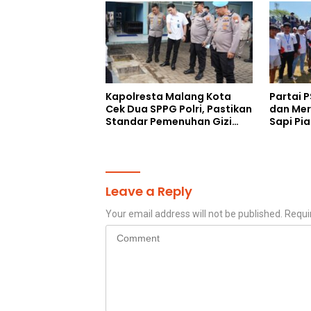
Ahmad 
Kapolresta Malang Kota
Partai P
Cek Dua SPPG Polri, Pastikan
dan Mer
Standar Pemenuhan Gizi
Sapi Pia
dan Pengelolaan Limbah
Berjalan Optimal
Leave a Reply
Your email address will not be published.
Requi