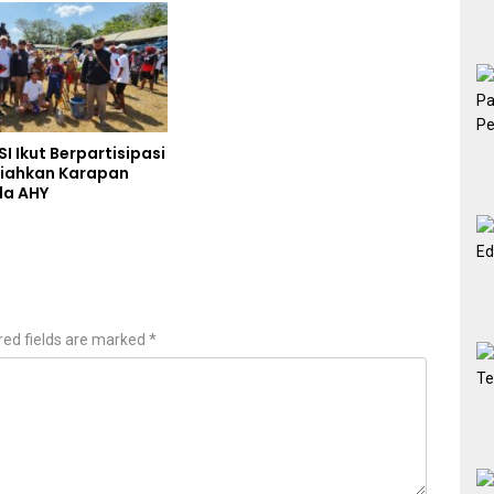
Ibrahim
SI Ikut Berpartisipasi
iahkan Karapan
la AHY
red fields are marked
*