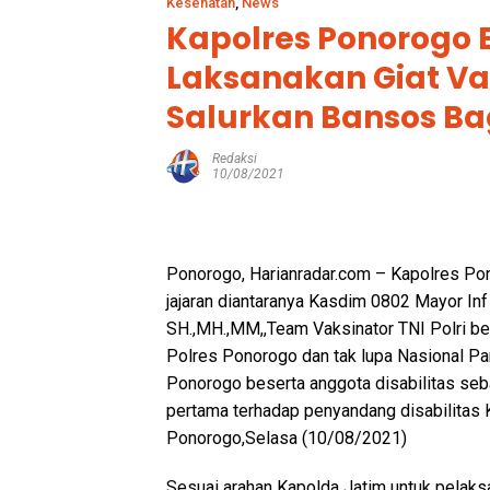
Kesehatan
,
News
Kapolres Ponorogo 
Laksanakan Giat Va
Salurkan Bansos Ba
Redaksi
10/08/2021
Ponorogo, Harianradar.com – Kapolres Po
jajaran diantaranya Kasdim 0802 Mayor In
SH.,MH.,MM,,Team Vaksinator TNI Polri 
Polres Ponorogo dan tak lupa Nasional 
Ponorogo beserta anggota disabilitas seb
pertama terhadap penyandang disabilitas 
Ponorogo,Selasa (10/08/2021)
Sesuai arahan Kapolda Jatim untuk pelaksa