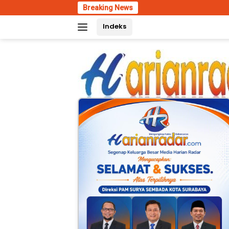
Skip
Breaking News
Dugaan P
to
Indeks
content