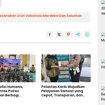
ksanakan Giat Vaksinasi Merdeka Dan Salurkan
olisi Humanis,
Polantas Karib Wujudkan
ntas Polres
Pelayanan Samsat yang
an Berbagi
Cepat, Transparan, dan
n Lewat Jumat
Humanis
di Masjid Syekh