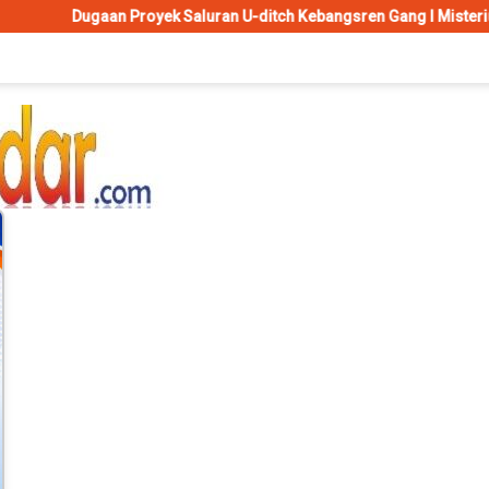
royek Saluran U-ditch Kebangsren Gang I Misterius, Tanpa Papan N