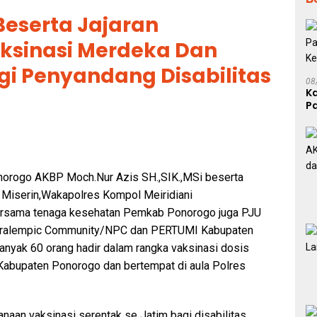
Beserta Jajaran
ksinasi Merdeka Dan
gi Penyandang Disabilitas
08
K
P
P
norogo AKBP Moch.Nur Azis SH.,SIK.,MSi beserta
f Miserin,Wakapolres Kompol Meiridiani
bersama tenaga kesehatan Pemkab Ponorogo juga PJU
Paralempic Community/NPC dan PERTUMI Kabupaten
anyak 60 orang hadir dalam rangka vaksinasi dosis
Kabupaten Ponorogo dan bertempat di aula Polres
naan vaksinasi serentak se Jatim bagi disabilitas