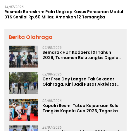
14/07/2026
Resmob Bareskrim Polri Ungkap Kasus Pencurian Modul
BTS Senilai Rp.60 Miliar, Amankan 12 Tersangka
Berita Olahraga
05/08/2026
Semarak HUT Kodaeral XI Tahun
2026, Turnamen Bulutangkis Digelar
untuk Cetak Atlet Berprestasi dan
Perkuat Soliditas Prajurit
02/08/2026
Car Free Day Langsa Tak Sekadar
Olahraga, Kini Jadi Pusat Aktivitas
dan Pelayanan Publik
02/08/2026
Kapolri Resmi Tutup Kejuaraan Bulu
Tangkis Kapolri Cup 2026, Tegaskan
Komitmen Polri Dukung Prestasi
Atlet Nasional
28/07/2026