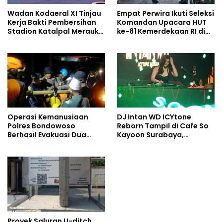
Wadan Kodaeral XI Tinjau
Empat Perwira Ikuti Seleksi
Kerja Bakti Pembersihan
Komandan Upacara HUT
Stadion Katalpal Merauke,
ke-81 Kemerdekaan RI di
Jelang Upacara HUT Ke-81
Papua Selatan
Kemerdekaan RI
Operasi Kemanusiaan
DJ Intan WD ICYtone
Polres Bondowoso
Reborn Tampil di Cafe So
Berhasil Evakuasi Dua
Kayoon Surabaya,
Jenazah di Gunung
Suasana Malam Makin
Piramid
Meriah
Proyek Saluran U-ditch