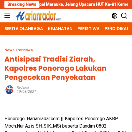
Skip
pal Merauke, Jelang Upacara HUT Ke-81 Kemerdekaan RI
Breaking News
Pen
to
content
BERITA OLAHRAGA
KEJAHATAN
PERISTIWA
PENDIDIKAN
News
,
Peristiwa
Antisipasi Tradisi Ziarah,
Kapolres Ponorogo Lakukan
Pengecekan Penyekatan
Redaksi
10/08/2021
Ponorogo, Harianradar.com || Kapolres Ponorogo AKBP
Moch.Nur Azis SH.,SIK.,MSi beserta Dandim 0802