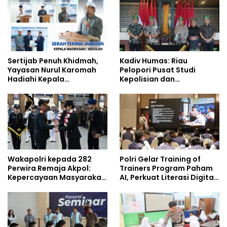
Sertijab Penuh Khidmah,
Kadiv Humas: Riau
Yayasan Nurul Karomah
Pelopori Pusat Studi
Hadiahi Kepala
Kepolisian dan
Demisioner Voucher
Lingkungan, Green
Umrah
Policing Masuki Babak
Baru
Wakapolri kepada 282
Polri Gelar Training of
Perwira Remaja Akpol:
Trainers Program Paham
Kepercayaan Masyarakat
AI, Perkuat Literasi Digital
Dibangun dari Integritas
Pelajar