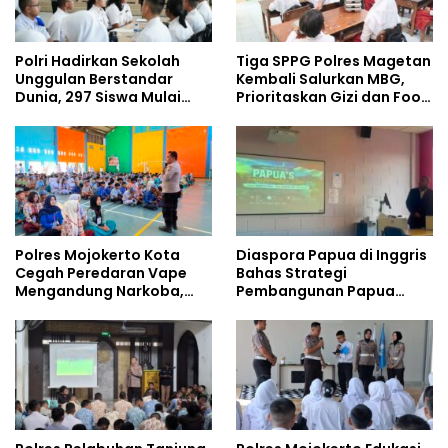
Polri Hadirkan Sekolah
Tiga SPPG Polres Magetan
Unggulan Berstandar
Kembali Salurkan MBG,
Dunia, 297 Siswa Mulai
Prioritaskan Gizi dan Food
Tempati Kampus
Safety
Polres Mojokerto Kota
Diaspora Papua di Inggris
Cegah Peredaran Vape
Bahas Strategi
Mengandung Narkoba,
Pembangunan Papua
Gencarkan Sosialisasi di
bersama Mahasiswa
Kalangan Remaja
Doktoral Internasional