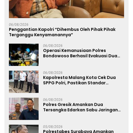
06/08/2026
Penggantian Kapolri “Dihembus Oleh Pihak Pihak
Terganggu Kenyamanannya”
06/08/2026
Operasi Kemanusiaan Polres
Bondowoso Berhasil Evakuasi Dua
Jenazah di Gunung Piramid
06/08/2026
Kapolresta Malang Kota Cek Dua
SPPG Polri, Pastikan Standar
Pemenuhan Gizi dan Pengelolaan
Limbah Berjalan Optimal
06/08/2026
Polres Gresik Amankan Dua
Tersangka Edarkan Sabu Jaringan
Bangkalan
05/08/2026
Polrestabes Surabaya Amankan