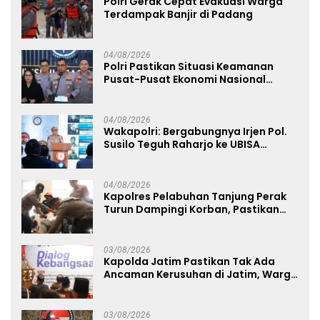
Polri Gerak Cepat Evakuasi Warga
Terdampak Banjir di Padang
04/08/2026
Polri Pastikan Situasi Keamanan
Pusat-Pusat Ekonomi Nasional
Tetap Kondusif
04/08/2026
Wakapolri: Bergabungnya Irjen Pol.
Susilo Teguh Raharjo ke UBISA
Perkuat Jejaring Nasional Pusat
Studi Kepolisian
04/08/2026
Kapolres Pelabuhan Tanjung Perak
Turun Dampingi Korban, Pastikan
Penanganan Kebakaran KM Mutiara
Sentosa 2 Berjalan Maksimal
03/08/2026
Kapolda Jatim Pastikan Tak Ada
Ancaman Kerusuhan di Jatim, Warga
Diminta Tak Percaya Hoaks
03/08/2026