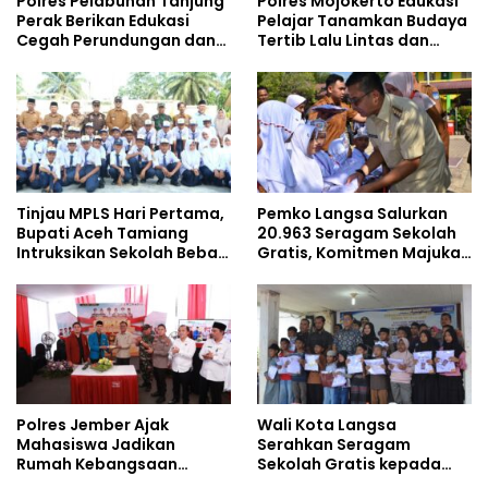
Polres Pelabuhan Tanjung
Polres Mojokerto Edukasi
Perak Berikan Edukasi
Pelajar Tanamkan Budaya
Cegah Perundungan dan
Tertib Lalu Lintas dan
Bijak Bermedia Sosial
Cegah Perundungan
kepada Pelajar MPLS
Tinjau MPLS Hari Pertama,
Pemko Langsa Salurkan
Bupati Aceh Tamiang
20.963 Seragam Sekolah
Intruksikan Sekolah Bebas
Gratis, Komitmen Majukan
Perundungan
Pendidikan
Polres Jember Ajak
Wali Kota Langsa
Mahasiswa Jadikan
Serahkan Seragam
Rumah Kebangsaan
Sekolah Gratis kepada
Ruang Kolaborasi Lahirkan
Anak Yatim Piatu di