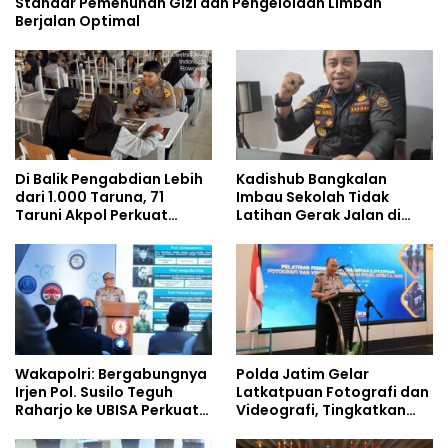
Standar Pemenuhan Gizi dan Pengelolaan Limbah
Berjalan Optimal
Di Balik Pengabdian Lebih
Kadishub Bangkalan
dari 1.000 Taruna, 71
Imbau Sekolah Tidak
Taruni Akpol Perkuat
Latihan Gerak Jalan di
Pembentukan Karakter
Jalan Raya
Siswa Sekolah Rakyat
Wakapolri: Bergabungnya
Polda Jatim Gelar
Irjen Pol. Susilo Teguh
Latkatpuan Fotografi dan
Raharjo ke UBISA Perkuat
Videografi, Tingkatkan
Jejaring Nasional Pusat
Kompetensi Personel di
Studi Kepolisian
Era Digital