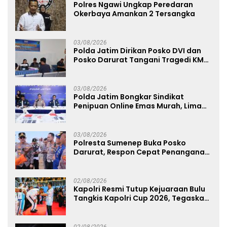
Polres Ngawi Ungkap Peredaran
Okerbaya Amankan 2 Tersangka
03/08/2026
Polda Jatim Dirikan Posko DVI dan
Posko Darurat Tangani Tragedi KMP
Mutiara Sentosa II
03/08/2026
Polda Jatim Bongkar Sindikat
Penipuan Online Emas Murah, Lima
Tersangka Diantaranya Warga
Binaan Lapas Diamankan
03/08/2026
Polresta Sumenep Buka Posko
Darurat, Respon Cepat Penanganan
Korban Kebakaran KM Mutiara
Sentosa 2
02/08/2026
Kapolri Resmi Tutup Kejuaraan Bulu
Tangkis Kapolri Cup 2026, Tegaskan
Komitmen Polri Dukung Prestasi
Atlet Nasional
02/08/2026