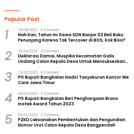
Gagasan Konstruktif
Langsa Kota
Popular Post
1
18/08/2022
6 Comment
Nah Kan, Tahun Ini Siswa SDN Banjar 02 Beli Buku
Penunjang Karena Tak Tercover di BOS, Kok Bisa?
2
18/04/2023
4 Comment
Deklarasi Damai, Muspika Kecamatan Galis
Undang Calon Kepala Desa Untuk Mensukseskan
Pilkades Aman dan Damai
3
12/02/2023
4 Comment
Plt Bupati Bangkalan Hadiri Tasyakuran Kantor We
Care Jawa Timur
4
04/09/2023
4 Comment
Plt Bupati Bangkalan Beri Penghargaan Bravo
Inotek Award Tahun 2023
5
29/03/2023
3 Comment
P2KD Laksanakan Pembentukan dan Pengundian
Nomor Urut Calon Kepala Desa Bangpendah