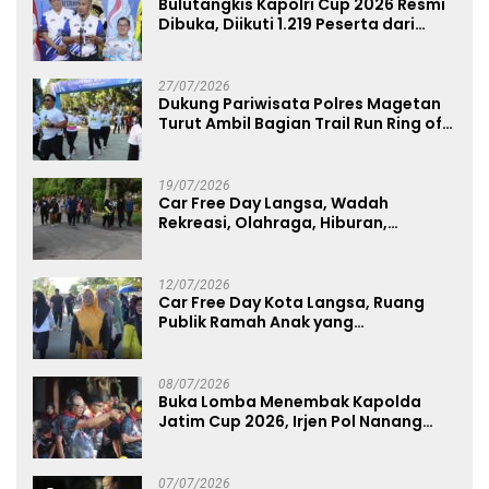
Bulutangkis Kapolri Cup 2026 Resmi
Dibuka, Diikuti 1.219 Peserta dari
Kategori Umum, Polri, dan Difabel
27/07/2026
Dukung Pariwisata Polres Magetan
Turut Ambil Bagian Trail Run Ring of
Lawu 2026
19/07/2026
Car Free Day Langsa, Wadah
Rekreasi, Olahraga, Hiburan,
Layanan Publik, dan Penguatan
UMKM
12/07/2026
Car Free Day Kota Langsa, Ruang
Publik Ramah Anak yang
Menggerakkan UMKM dan Layanan
Publik
08/07/2026
Buka Lomba Menembak Kapolda
Jatim Cup 2026, Irjen Pol Nanang
Avianto Tekankan Profesionalisme
Penggunaan Senjata Api
07/07/2026