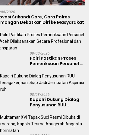
amar XVI Tapak Suci
Hari Ketiga Pencarian, Tim
P
i Dibuka di Semarang,
SAR Gabungan Berhasil
T
/08/2026
lri Terima Anugerah
Temukan Korban
N
ovasi Srikandi Care, Cara Polres
ota Kehormatan
Tenggelam di Sungai Maro
S
amongan Dekatkan Diri ke Masyarakat
G
08/08/2026
Polri Pastikan Proses
Pemeriksaan Personel di
Aceh Dilaksanakan
Secara Profesional dan
Transparan
08/08/2026
Kapolri Dukung Dialog
Penyusunan RUU
Ketenagakerjaan, Siap
Jadi Jembatan Aspirasi
Buruh