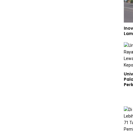
Inov
Lam
Univ
Pal
Perk
Lew
Kep