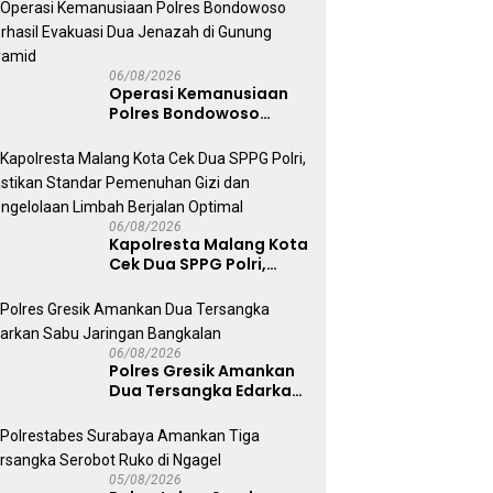
Kenyamanannya”
06/08/2026
Operasi Kemanusiaan
Polres Bondowoso
Berhasil Evakuasi Dua
Jenazah di Gunung
Piramid
06/08/2026
Kapolresta Malang Kota
Cek Dua SPPG Polri,
Pastikan Standar
Pemenuhan Gizi dan
Pengelolaan Limbah
Berjalan Optimal
06/08/2026
Polres Gresik Amankan
Dua Tersangka Edarkan
Sabu Jaringan
Bangkalan
05/08/2026