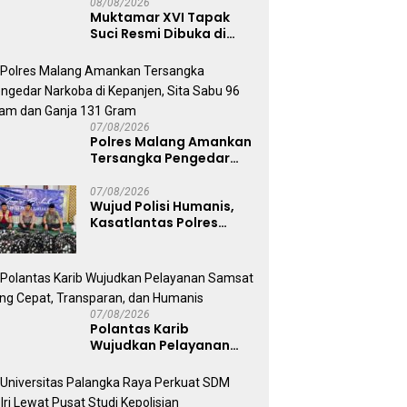
08/08/2026
Muktamar XVI Tapak
Suci Resmi Dibuka di
Semarang, Kapolri
Terima Anugerah
Anggota Kehormatan
07/08/2026
Polres Malang Amankan
Tersangka Pengedar
Narkoba di Kepanjen,
Sita Sabu 96 Gram dan
07/08/2026
Wujud Polisi Humanis,
Ganja 131 Gram
Kasatlantas Polres
Bangkalan Berbagi
Kebaikan Lewat Jumat
Berkah di Masjid Syekh
Ahmad Ibrahim
07/08/2026
Polantas Karib
Wujudkan Pelayanan
Samsat yang Cepat,
Transparan, dan
Humanis