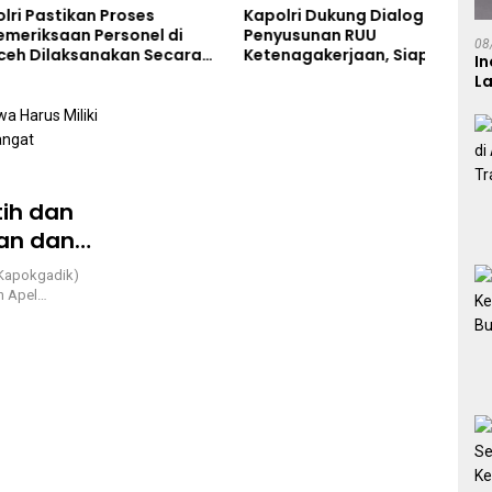
stikan Proses
Kapolri Dukung Dialog
Mukt
saan Personel di
Penyusunan RUU
Resm
08
laksanakan Secara
Ketenagakerjaan, Siap Jadi
Kapo
In
onal dan Transparan
Jembatan Aspirasi Buruh
Angg
L
tih dan
an dan
angat
(Kapokgadik)
in Apel…