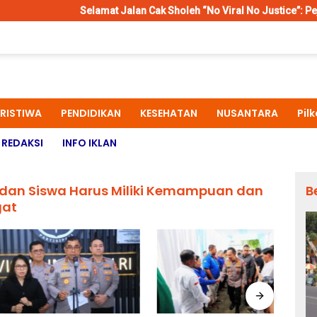
Selamat Jalan Cak Sholeh “No Viral No Justice”: Pejuang Konstitusi 
ERISTIWA
PENDIDIKAN
KESEHATAN
NUSANTARA
Pil
REDAKSI
INFO IKLAN
h dan Siswa Harus Miliki Kemampuan dan
B
at