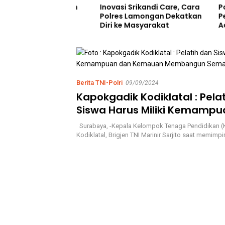
lan Cak Sholeh
Polri Pa
Inovasi Srikandi Care, Cara
o Justice”:
Pemerik
Polres Lamongan Dekatkan
nstitusi dan
Aceh Di
Diri ke Masyarakat
t Kecil
Profesi
Berita TNI-Polri
09/09/2024
Kapokgadik Kodiklatal : Pela
Siswa Harus Miliki Kemampu
Kemauan Membangun Sem
Surabaya, -Kepala Kelompok Tenaga Pendidikan 
Kodiklatal, Brigjen TNI Marinir Sarjito saat memimp