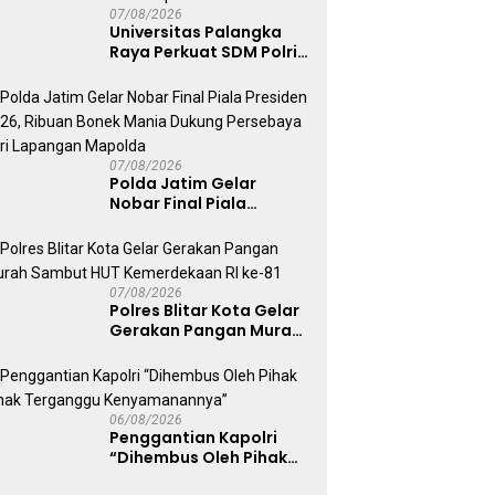
07/08/2026
Universitas Palangka
Raya Perkuat SDM Polri
Lewat Pusat Studi
Kepolisian
07/08/2026
Polda Jatim Gelar
Nobar Final Piala
Presiden 2026, Ribuan
Bonek Mania Dukung
Persebaya dari
Lapangan Mapolda
07/08/2026
Polres Blitar Kota Gelar
Gerakan Pangan Murah
Sambut HUT
Kemerdekaan RI ke-81
06/08/2026
Penggantian Kapolri
“Dihembus Oleh Pihak
Pihak Terganggu