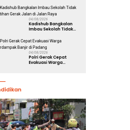
Sawi Caisin Hidroponik,
Wujud Nyata Dukung
Ketahanan Pangan
Nasional
04/08/2026
Kadishub Bangkalan
Imbau Sekolah Tidak
Latihan Gerak Jalan di
Jalan Raya
04/08/2026
Polri Gerak Cepat
Evakuasi Warga
Terdampak Banjir di
Padang
ndidikan