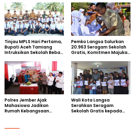
kepada Pelajar MPLS
Tinjau MPLS Hari Pertama,
Pemko Langsa Salurkan
Bupati Aceh Tamiang
20.963 Seragam Sekolah
Intruksikan Sekolah Bebas
Gratis, Komitmen Majukan
Perundungan
Pendidikan
Polres Jember Ajak
Wali Kota Langsa
Mahasiswa Jadikan
Serahkan Seragam
Rumah Kebangsaan
Sekolah Gratis kepada
Ruang Kolaborasi Lahirkan
Anak Yatim Piatu di
Gagasan Konstruktif
Langsa Kota