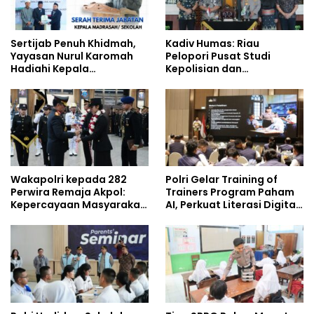
Sertijab Penuh Khidmah,
Kadiv Humas: Riau
Yayasan Nurul Karomah
Pelopori Pusat Studi
Hadiahi Kepala
Kepolisian dan
Demisioner Voucher
Lingkungan, Green
Umrah
Policing Masuki Babak
Baru
Wakapolri kepada 282
Polri Gelar Training of
Perwira Remaja Akpol:
Trainers Program Paham
Kepercayaan Masyarakat
AI, Perkuat Literasi Digital
Dibangun dari Integritas
Pelajar