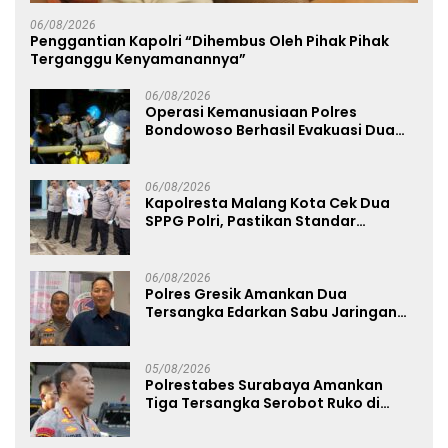
06/08/2026
Penggantian Kapolri “Dihembus Oleh Pihak Pihak
Terganggu Kenyamanannya”
06/08/2026
Operasi Kemanusiaan Polres
Bondowoso Berhasil Evakuasi Dua
Jenazah di Gunung Piramid
06/08/2026
Kapolresta Malang Kota Cek Dua
SPPG Polri, Pastikan Standar
Pemenuhan Gizi dan Pengelolaan
Limbah Berjalan Optimal
06/08/2026
Polres Gresik Amankan Dua
Tersangka Edarkan Sabu Jaringan
Bangkalan
05/08/2026
Polrestabes Surabaya Amankan
Tiga Tersangka Serobot Ruko di
Ngagel