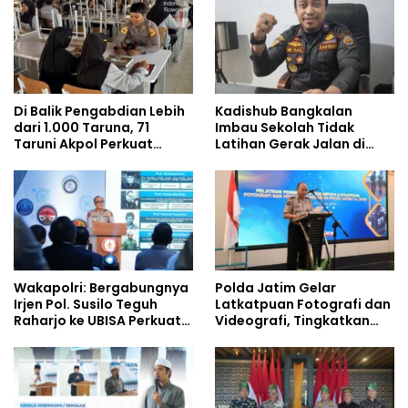
Di Balik Pengabdian Lebih
Kadishub Bangkalan
dari 1.000 Taruna, 71
Imbau Sekolah Tidak
Taruni Akpol Perkuat
Latihan Gerak Jalan di
Pembentukan Karakter
Jalan Raya
Siswa Sekolah Rakyat
Wakapolri: Bergabungnya
Polda Jatim Gelar
Irjen Pol. Susilo Teguh
Latkatpuan Fotografi dan
Raharjo ke UBISA Perkuat
Videografi, Tingkatkan
Jejaring Nasional Pusat
Kompetensi Personel di
Studi Kepolisian
Era Digital