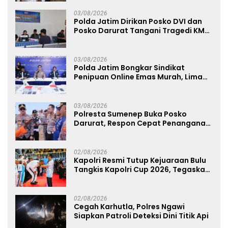
03/08/2026
Polda Jatim Dirikan Posko DVI dan
Posko Darurat Tangani Tragedi KMP
Mutiara Sentosa II
03/08/2026
Polda Jatim Bongkar Sindikat
Penipuan Online Emas Murah, Lima
Tersangka Diantaranya Warga
Binaan Lapas Diamankan
03/08/2026
Polresta Sumenep Buka Posko
Darurat, Respon Cepat Penanganan
Korban Kebakaran KM Mutiara
Sentosa 2
02/08/2026
Kapolri Resmi Tutup Kejuaraan Bulu
Tangkis Kapolri Cup 2026, Tegaskan
Komitmen Polri Dukung Prestasi
Atlet Nasional
02/08/2026
Cegah Karhutla, Polres Ngawi
Siapkan Patroli Deteksi Dini Titik Api