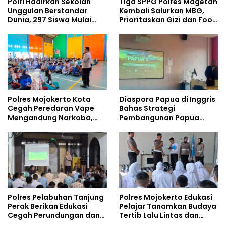
Polri Hadirkan Sekolah
Tiga SPPG Polres Magetan
Unggulan Berstandar
Kembali Salurkan MBG,
Dunia, 297 Siswa Mulai
Prioritaskan Gizi dan Food
Tempati Kampus
Safety
Polres Mojokerto Kota
Diaspora Papua di Inggris
Cegah Peredaran Vape
Bahas Strategi
Mengandung Narkoba,
Pembangunan Papua
Gencarkan Sosialisasi di
bersama Mahasiswa
Kalangan Remaja
Doktoral Internasional
Polres Pelabuhan Tanjung
Polres Mojokerto Edukasi
Perak Berikan Edukasi
Pelajar Tanamkan Budaya
Cegah Perundungan dan
Tertib Lalu Lintas dan
Bijak Bermedia Sosial
Cegah Perundungan