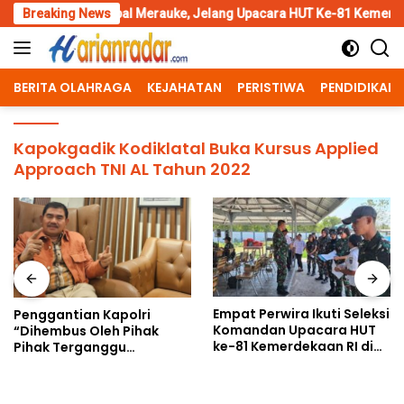
Skip
 Katalpal Merauke, Jelang Upacara HUT Ke-81 Kemerdekaan RI
Breaking News
to
content
BERITA OLAHRAGA
KEJAHATAN
PERISTIWA
PENDIDIKAN
Kapokgadik Kodiklatal Buka Kursus Applied
Approach TNI AL Tahun 2022
Empat Perwira Ikuti Seleksi
Penggantian Kapolri
Komandan Upacara HUT
“Dihembus Oleh Pihak
ke-81 Kemerdekaan RI di
Pihak Terganggu
Papua Selatan
Kenyamanannya”