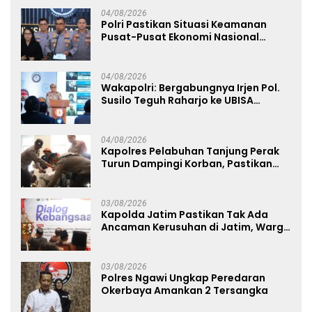
04/08/2026
Polri Pastikan Situasi Keamanan
Pusat-Pusat Ekonomi Nasional
Tetap Kondusif
04/08/2026
Wakapolri: Bergabungnya Irjen Pol.
Susilo Teguh Raharjo ke UBISA
Perkuat Jejaring Nasional Pusat
Studi Kepolisian
04/08/2026
Kapolres Pelabuhan Tanjung Perak
Turun Dampingi Korban, Pastikan
Penanganan Kebakaran KM Mutiara
Sentosa 2 Berjalan Maksimal
03/08/2026
Kapolda Jatim Pastikan Tak Ada
Ancaman Kerusuhan di Jatim, Warga
Diminta Tak Percaya Hoaks
03/08/2026
Polres Ngawi Ungkap Peredaran
Okerbaya Amankan 2 Tersangka