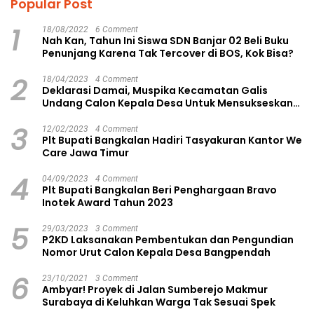
Popular Post
1
18/08/2022
6 Comment
Nah Kan, Tahun Ini Siswa SDN Banjar 02 Beli Buku
Penunjang Karena Tak Tercover di BOS, Kok Bisa?
2
18/04/2023
4 Comment
Deklarasi Damai, Muspika Kecamatan Galis
Undang Calon Kepala Desa Untuk Mensukseskan
Pilkades Aman dan Damai
3
12/02/2023
4 Comment
Plt Bupati Bangkalan Hadiri Tasyakuran Kantor We
Care Jawa Timur
4
04/09/2023
4 Comment
Plt Bupati Bangkalan Beri Penghargaan Bravo
Inotek Award Tahun 2023
5
29/03/2023
3 Comment
P2KD Laksanakan Pembentukan dan Pengundian
Nomor Urut Calon Kepala Desa Bangpendah
6
23/10/2021
3 Comment
Ambyar! Proyek di Jalan Sumberejo Makmur
Surabaya di Keluhkan Warga Tak Sesuai Spek