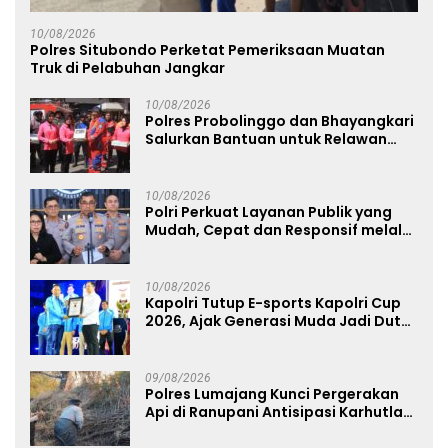
10/08/2026
Polres Situbondo Perketat Pemeriksaan Muatan
Truk di Pelabuhan Jangkar
10/08/2026
Polres Probolinggo dan Bhayangkari
Salurkan Bantuan untuk Relawan
Karhutla TNBTS di Bromo
10/08/2026
Polri Perkuat Layanan Publik yang
Mudah, Cepat dan Responsif melalui
SuperApp Polri
10/08/2026
Kapolri Tutup E-sports Kapolri Cup
2026, Ajak Generasi Muda Jadi Duta
Kamtibmas dan Aktif Laporkan
Gangguan Ke 110
09/08/2026
Polres Lumajang Kunci Pergerakan
Api di Ranupani Antisipasi Karhutla
TNBTS Meluas