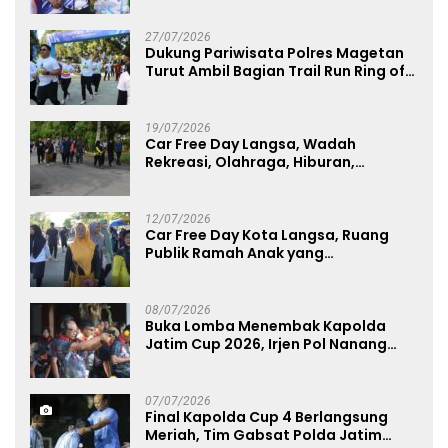
27/07/2026
Dukung Pariwisata Polres Magetan
Turut Ambil Bagian Trail Run Ring of
Lawu 2026
19/07/2026
Car Free Day Langsa, Wadah
Rekreasi, Olahraga, Hiburan,
Layanan Publik, dan Penguatan
UMKM
12/07/2026
Car Free Day Kota Langsa, Ruang
Publik Ramah Anak yang
Menggerakkan UMKM dan Layanan
Publik
08/07/2026
Buka Lomba Menembak Kapolda
Jatim Cup 2026, Irjen Pol Nanang
Avianto Tekankan Profesionalisme
Penggunaan Senjata Api
07/07/2026
Final Kapolda Cup 4 Berlangsung
Meriah, Tim Gabsat Polda Jatim