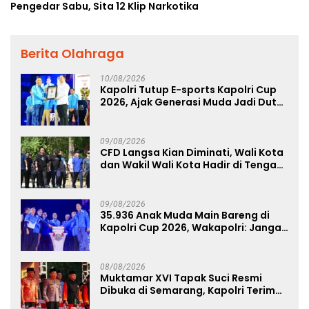
Pengedar Sabu, Sita 12 Klip Narkotika
Berita Olahraga
10/08/2026
Kapolri Tutup E-sports Kapolri Cup
2026, Ajak Generasi Muda Jadi Duta
Kamtibmas dan Aktif Laporkan
Gangguan Ke 110
09/08/2026
CFD Langsa Kian Diminati, Wali Kota
dan Wakil Wali Kota Hadir di Tengah
Masyarakat
09/08/2026
35.936 Anak Muda Main Bareng di
Kapolri Cup 2026, Wakapolri: Jangan
Cuma Jadi Penonton, Jadilah
Talenta Digital
08/08/2026
Muktamar XVI Tapak Suci Resmi
Dibuka di Semarang, Kapolri Terima
Anugerah Anggota Kehormatan