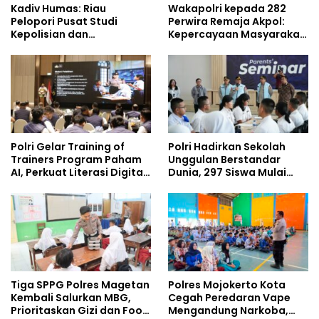
Kadiv Humas: Riau
Wakapolri kepada 282
Pelopori Pusat Studi
Perwira Remaja Akpol:
Kepolisian dan
Kepercayaan Masyarakat
Lingkungan, Green
Dibangun dari Integritas
Policing Masuki Babak
Baru
Polri Gelar Training of
Polri Hadirkan Sekolah
Trainers Program Paham
Unggulan Berstandar
AI, Perkuat Literasi Digital
Dunia, 297 Siswa Mulai
Pelajar
Tempati Kampus
Tiga SPPG Polres Magetan
Polres Mojokerto Kota
Kembali Salurkan MBG,
Cegah Peredaran Vape
Prioritaskan Gizi dan Food
Mengandung Narkoba,