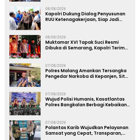
08/08/2026
Kapolri Dukung Dialog Penyusunan
RUU Ketenagakerjaan, Siap Jadi
Jembatan Aspirasi Buruh
08/08/2026
Muktamar XVI Tapak Suci Resmi
Dibuka di Semarang, Kapolri Terima
Anugerah Anggota Kehormatan
07/08/2026
Polres Malang Amankan Tersangka
Pengedar Narkoba di Kepanjen, Sita
Sabu 96 Gram dan Ganja 131 Gram
07/08/2026
Wujud Polisi Humanis, Kasatlantas
Polres Bangkalan Berbagi Kebaikan
Lewat Jumat Berkah di Masjid Syekh
Ahmad Ibrahim
07/08/2026
Polantas Karib Wujudkan Pelayanan
Samsat yang Cepat, Transparan,
dan Humanis