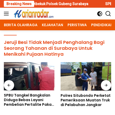
Skip
nya Dibekuk Polsek Gubeng Surabaya
Breaking News
SPBU Tangkel Bangkala
to
content
BERITA OLAHRAGA
KEJAHATAN
PERISTIWA
PENDIDIKAN
Jeruji Besi Tidak Menjadi Penghalang Bagi
Seorang Tahanan di Surabaya Untuk
Menikahi Pujaan Hatinya
SPBU Tangkel Bangkalan
Polres Situbondo Perketat
Diduga Bebas Layani
Pemeriksaan Muatan Truk
Pembelian Pertalite Pakai
di Pelabuhan Jangkar
Wadah Jerigen