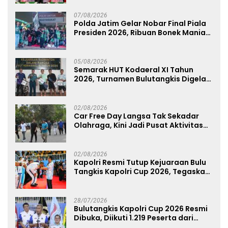
07/08/2026
Polda Jatim Gelar Nobar Final Piala
Presiden 2026, Ribuan Bonek Mania
Dukung Persebaya dari Lapangan
Mapolda
05/08/2026
Semarak HUT Kodaeral XI Tahun
2026, Turnamen Bulutangkis Digelar
untuk Cetak Atlet Berprestasi dan
Perkuat Soliditas Prajurit
02/08/2026
Car Free Day Langsa Tak Sekadar
Olahraga, Kini Jadi Pusat Aktivitas
dan Pelayanan Publik
02/08/2026
Kapolri Resmi Tutup Kejuaraan Bulu
Tangkis Kapolri Cup 2026, Tegaskan
Komitmen Polri Dukung Prestasi
Atlet Nasional
28/07/2026
Bulutangkis Kapolri Cup 2026 Resmi
Dibuka, Diikuti 1.219 Peserta dari
Kategori Umum, Polri, dan Difabel