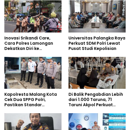
Inovasi Srikandi Care,
Universitas Palangka Raya
Cara Polres Lamongan
Perkuat SDM Polri Lewat
Dekatkan Diri ke
Pusat Studi Kepolisian
Masyarakat
Kapolresta Malang Kota
Di Balik Pengabdian Lebih
Cek Dua SPPG Polri,
dari 1.000 Taruna, 71
Pastikan Standar
Taruni Akpol Perkuat
Pemenuhan Gizi dan
Pembentukan Karakter
Pengelolaan Limbah
Siswa Sekolah Rakyat
Berjalan Optimal