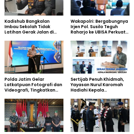
Kadishub Bangkalan
Wakapolri: Bergabungnya
Imbau Sekolah Tidak
Irjen Pol. Susilo Teguh
Latihan Gerak Jalan di
Raharjo ke UBISA Perkuat
Jalan Raya
Jejaring Nasional Pusat
Studi Kepolisian
Polda Jatim Gelar
Sertijab Penuh Khidmah,
Latkatpuan Fotografi dan
Yayasan Nurul Karomah
Videografi, Tingkatkan
Hadiahi Kepala
Kompetensi Personel di
Demisioner Voucher
Era Digital
Umrah