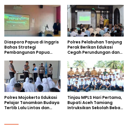
Safety
Gencarkan Sosialisasi di
Kalangan Remaja
Diaspora Papua di Inggris
Polres Pelabuhan Tanjung
Bahas Strategi
Perak Berikan Edukasi
Pembangunan Papua
Cegah Perundungan dan
bersama Mahasiswa
Bijak Bermedia Sosial
Doktoral Internasional
kepada Pelajar MPLS
Polres Mojokerto Edukasi
Tinjau MPLS Hari Pertama,
Pelajar Tanamkan Budaya
Bupati Aceh Tamiang
Tertib Lalu Lintas dan
Intruksikan Sekolah Bebas
Cegah Perundungan
Perundungan