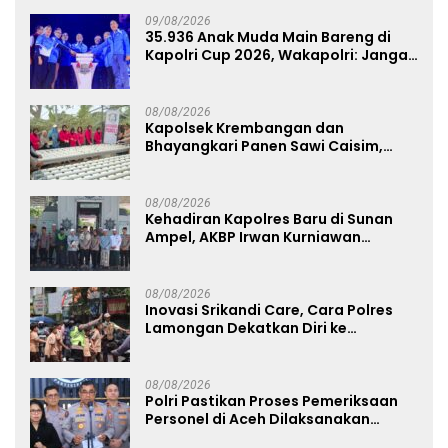
09/08/2026
35.936 Anak Muda Main Bareng di
Kapolri Cup 2026, Wakapolri: Jangan
Cuma Jadi Penonton, Jadilah
Talenta Digital
08/08/2026
Kapolsek Krembangan dan
Bhayangkari Panen Sawi Caisim,
Dorong Warga Perkuat Ketahanan
Pangan
08/08/2026
Kehadiran Kapolres Baru di Sunan
Ampel, AKBP Irwan Kurniawan
Teguhkan Sinergi Polri dan Ulama
08/08/2026
Inovasi Srikandi Care, Cara Polres
Lamongan Dekatkan Diri ke
Masyarakat
08/08/2026
Polri Pastikan Proses Pemeriksaan
Personel di Aceh Dilaksanakan
Secara Profesional dan Transparan