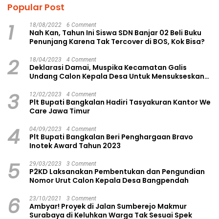
Popular Post
1
18/08/2022
6 Comment
Nah Kan, Tahun Ini Siswa SDN Banjar 02 Beli Buku
Penunjang Karena Tak Tercover di BOS, Kok Bisa?
2
18/04/2023
4 Comment
Deklarasi Damai, Muspika Kecamatan Galis
Undang Calon Kepala Desa Untuk Mensukseskan
Pilkades Aman dan Damai
3
12/02/2023
4 Comment
Plt Bupati Bangkalan Hadiri Tasyakuran Kantor We
Care Jawa Timur
4
04/09/2023
4 Comment
Plt Bupati Bangkalan Beri Penghargaan Bravo
Inotek Award Tahun 2023
5
29/03/2023
3 Comment
P2KD Laksanakan Pembentukan dan Pengundian
Nomor Urut Calon Kepala Desa Bangpendah
6
23/10/2021
3 Comment
Ambyar! Proyek di Jalan Sumberejo Makmur
Surabaya di Keluhkan Warga Tak Sesuai Spek