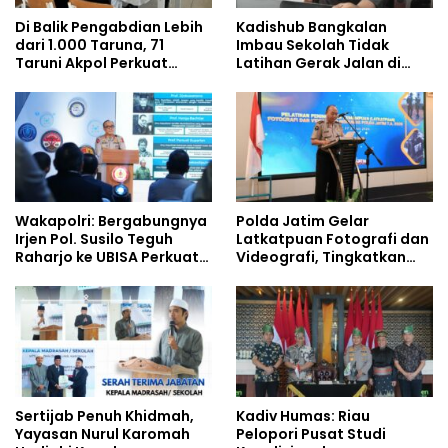
Di Balik Pengabdian Lebih
Kadishub Bangkalan
dari 1.000 Taruna, 71
Imbau Sekolah Tidak
Taruni Akpol Perkuat
Latihan Gerak Jalan di
Pembentukan Karakter
Jalan Raya
Siswa Sekolah Rakyat
Wakapolri: Bergabungnya
Polda Jatim Gelar
Irjen Pol. Susilo Teguh
Latkatpuan Fotografi dan
Raharjo ke UBISA Perkuat
Videografi, Tingkatkan
Jejaring Nasional Pusat
Kompetensi Personel di
Studi Kepolisian
Era Digital
Sertijab Penuh Khidmah,
Kadiv Humas: Riau
Yayasan Nurul Karomah
Pelopori Pusat Studi