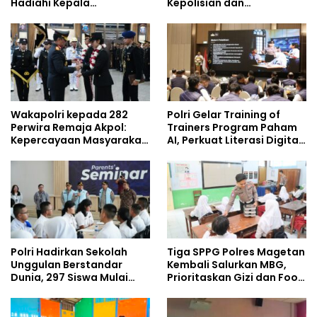
Hadiahi Kepala
Kepolisian dan
Demisioner Voucher
Lingkungan, Green
Umrah
Policing Masuki Babak
Baru
Wakapolri kepada 282
Polri Gelar Training of
Perwira Remaja Akpol:
Trainers Program Paham
Kepercayaan Masyarakat
AI, Perkuat Literasi Digital
Dibangun dari Integritas
Pelajar
Polri Hadirkan Sekolah
Tiga SPPG Polres Magetan
Unggulan Berstandar
Kembali Salurkan MBG,
Dunia, 297 Siswa Mulai
Prioritaskan Gizi dan Food
Tempati Kampus
Safety