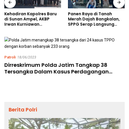
Kehadiran Kapolres Baru
Panen Raya di Tanah
di Sunan Ampel, AKBP
Merah Dajah Bangkalan,
Irwan Kurniawan
SPPG Serap Langsung
Teguhkan Sinergi Polri dan
Hasil Tani Petani
Ulama
Patroli
18/06/2023
Dirreskrimum Polda Jatim Tangkap 38
Tersangka Dalam Kasus Perdagangan
Orang Calon Pekerja Migran Indonesia
Berita Polri