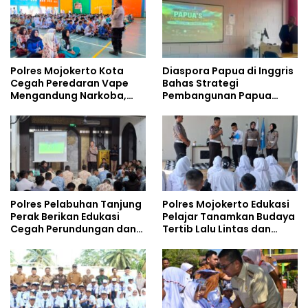
Polres Mojokerto Kota
Diaspora Papua di Inggris
Cegah Peredaran Vape
Bahas Strategi
Mengandung Narkoba,
Pembangunan Papua
Gencarkan Sosialisasi di
bersama Mahasiswa
Kalangan Remaja
Doktoral Internasional
Polres Pelabuhan Tanjung
Polres Mojokerto Edukasi
Perak Berikan Edukasi
Pelajar Tanamkan Budaya
Cegah Perundungan dan
Tertib Lalu Lintas dan
Bijak Bermedia Sosial
Cegah Perundungan
kepada Pelajar MPLS