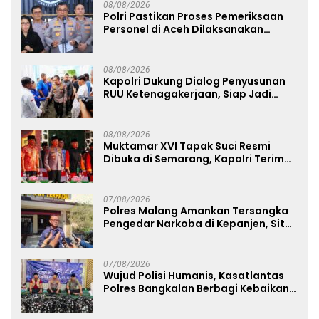
08/08/2026
Polri Pastikan Proses Pemeriksaan
Personel di Aceh Dilaksanakan
Secara Profesional dan Transparan
08/08/2026
Kapolri Dukung Dialog Penyusunan
RUU Ketenagakerjaan, Siap Jadi
Jembatan Aspirasi Buruh
08/08/2026
Muktamar XVI Tapak Suci Resmi
Dibuka di Semarang, Kapolri Terima
Anugerah Anggota Kehormatan
07/08/2026
Polres Malang Amankan Tersangka
Pengedar Narkoba di Kepanjen, Sita
Sabu 96 Gram dan Ganja 131 Gram
07/08/2026
Wujud Polisi Humanis, Kasatlantas
Polres Bangkalan Berbagi Kebaikan
Lewat Jumat Berkah di Masjid Syekh
Ahmad Ibrahim