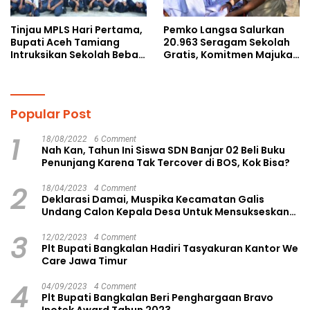
Tinjau MPLS Hari Pertama,
Pemko Langsa Salurkan
Bupati Aceh Tamiang
20.963 Seragam Sekolah
Intruksikan Sekolah Bebas
Gratis, Komitmen Majukan
Perundungan
Pendidikan
Popular Post
1
18/08/2022
6 Comment
Nah Kan, Tahun Ini Siswa SDN Banjar 02 Beli Buku
Penunjang Karena Tak Tercover di BOS, Kok Bisa?
2
18/04/2023
4 Comment
Deklarasi Damai, Muspika Kecamatan Galis
Undang Calon Kepala Desa Untuk Mensukseskan
Pilkades Aman dan Damai
3
12/02/2023
4 Comment
Plt Bupati Bangkalan Hadiri Tasyakuran Kantor We
Care Jawa Timur
4
04/09/2023
4 Comment
Plt Bupati Bangkalan Beri Penghargaan Bravo