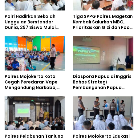
Polri Hadirkan Sekolah
Tiga SPPG Polres Magetan
Unggulan Berstandar
Kembali Salurkan MBG,
Dunia, 297 Siswa Mulai
Prioritaskan Gizi dan Food
Tempati Kampus
Safety
Polres Mojokerto Kota
Diaspora Papua di Inggris
Cegah Peredaran Vape
Bahas Strategi
Mengandung Narkoba,
Pembangunan Papua
Gencarkan Sosialisasi di
bersama Mahasiswa
Kalangan Remaja
Doktoral Internasional
Polres Pelabuhan Tanjung
Polres Mojokerto Edukasi