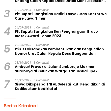
Undang Calon Kepala Desa Untuk Mensukseskan
Pilkades Aman dan Damai
3
12/02/2023
4 Comment
Plt Bupati Bangkalan Hadiri Tasyakuran Kantor We
Care Jawa Timur
4
04/09/2023
4 Comment
Plt Bupati Bangkalan Beri Penghargaan Bravo
Inotek Award Tahun 2023
5
29/03/2023
3 Comment
P2KD Laksanakan Pembentukan dan Pengundian
Nomor Urut Calon Kepala Desa Bangpendah
6
23/10/2021
3 Comment
Ambyar! Proyek di Jalan Sumberejo Makmur
Surabaya di Keluhkan Warga Tak Sesuai Spek
7
06/12/2022
3 Comment
Siswa Dikspespa TNI AL Selesai Ikuti Pendidikan di
Kodikdukum Kodiklatal
Berita Kriminal