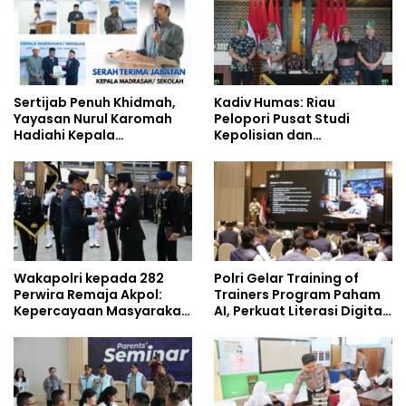
Sertijab Penuh Khidmah,
Kadiv Humas: Riau
Yayasan Nurul Karomah
Pelopori Pusat Studi
Hadiahi Kepala
Kepolisian dan
Demisioner Voucher
Lingkungan, Green
Umrah
Policing Masuki Babak
Baru
Wakapolri kepada 282
Polri Gelar Training of
Perwira Remaja Akpol:
Trainers Program Paham
Kepercayaan Masyarakat
AI, Perkuat Literasi Digital
Dibangun dari Integritas
Pelajar