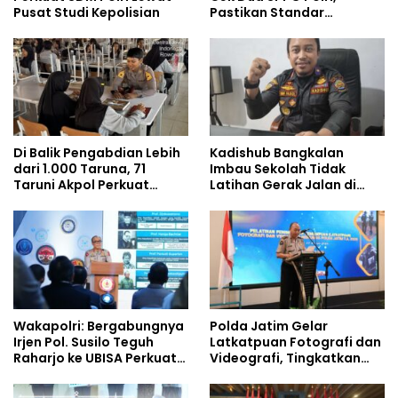
Pusat Studi Kepolisian
Pastikan Standar
Pemenuhan Gizi dan
Pengelolaan Limbah
Berjalan Optimal
Di Balik Pengabdian Lebih
Kadishub Bangkalan
dari 1.000 Taruna, 71
Imbau Sekolah Tidak
Taruni Akpol Perkuat
Latihan Gerak Jalan di
Pembentukan Karakter
Jalan Raya
Siswa Sekolah Rakyat
Wakapolri: Bergabungnya
Polda Jatim Gelar
Irjen Pol. Susilo Teguh
Latkatpuan Fotografi dan
Raharjo ke UBISA Perkuat
Videografi, Tingkatkan
Jejaring Nasional Pusat
Kompetensi Personel di
Studi Kepolisian
Era Digital