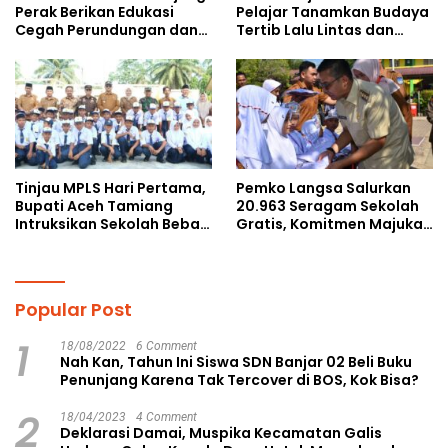
Perak Berikan Edukasi
Pelajar Tanamkan Budaya
Cegah Perundungan dan
Tertib Lalu Lintas dan
Bijak Bermedia Sosial
Cegah Perundungan
kepada Pelajar MPLS
Tinjau MPLS Hari Pertama,
Pemko Langsa Salurkan
Bupati Aceh Tamiang
20.963 Seragam Sekolah
Intruksikan Sekolah Bebas
Gratis, Komitmen Majukan
Perundungan
Pendidikan
Popular Post
1
18/08/2022
6 Comment
Nah Kan, Tahun Ini Siswa SDN Banjar 02 Beli Buku
Penunjang Karena Tak Tercover di BOS, Kok Bisa?
2
18/04/2023
4 Comment
Deklarasi Damai, Muspika Kecamatan Galis