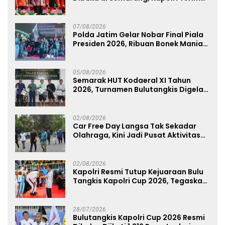
Anugerah Anggota Kehormatan
07/08/2026
Polda Jatim Gelar Nobar Final Piala
Presiden 2026, Ribuan Bonek Mania
Dukung Persebaya dari Lapangan
Mapolda
05/08/2026
Semarak HUT Kodaeral XI Tahun
2026, Turnamen Bulutangkis Digelar
untuk Cetak Atlet Berprestasi dan
Perkuat Soliditas Prajurit
02/08/2026
Car Free Day Langsa Tak Sekadar
Olahraga, Kini Jadi Pusat Aktivitas
dan Pelayanan Publik
02/08/2026
Kapolri Resmi Tutup Kejuaraan Bulu
Tangkis Kapolri Cup 2026, Tegaskan
Komitmen Polri Dukung Prestasi
Atlet Nasional
28/07/2026
Bulutangkis Kapolri Cup 2026 Resmi