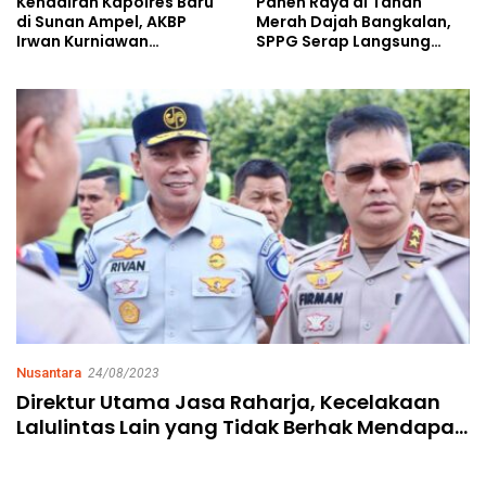
Kehadiran Kapolres Baru
Panen Raya di Tanah
di Sunan Ampel, AKBP
Merah Dajah Bangkalan,
Irwan Kurniawan
SPPG Serap Langsung
Teguhkan Sinergi Polri dan
Hasil Tani Petani
Ulama
Nusantara
24/08/2023
Direktur Utama Jasa Raharja, Kecelakaan
Lalulintas Lain yang Tidak Berhak Mendapat
Santunan Jasa Raharja