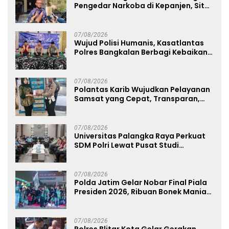
Pengedar Narkoba di Kepanjen, Sita
Sabu 96 Gram dan Ganja 131 Gram
07/08/2026
Wujud Polisi Humanis, Kasatlantas
Polres Bangkalan Berbagi Kebaikan
Lewat Jumat Berkah di Masjid Syekh
Ahmad Ibrahim
07/08/2026
Polantas Karib Wujudkan Pelayanan
Samsat yang Cepat, Transparan,
dan Humanis
07/08/2026
Universitas Palangka Raya Perkuat
SDM Polri Lewat Pusat Studi
Kepolisian
07/08/2026
Polda Jatim Gelar Nobar Final Piala
Presiden 2026, Ribuan Bonek Mania
Dukung Persebaya dari Lapangan
Mapolda
07/08/2026