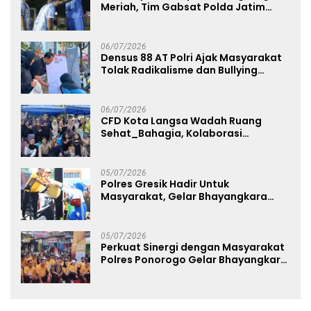
Meriah, Tim Gabsat Polda Jatim
Angkat Trofi Juara
06/07/2026
Densus 88 AT Polri Ajak Masyarakat
Tolak Radikalisme dan Bullying
melalui Kampanye Edukasi di Car
Free Day Makassar
06/07/2026
CFD Kota Langsa Wadah Ruang
Sehat_Bahagia, Kolaborasi
Panggung UMKM Bersama
Dekranasda Gerakan Ekonomi Lokal
05/07/2026
Polres Gresik Hadir Untuk
Masyarakat, Gelar Bhayangkara
Fest 2026 Pererat Kebersamaan
05/07/2026
Perkuat Sinergi dengan Masyarakat
Polres Ponorogo Gelar Bhayangkara
Run 2026 Diikuti 1.500 Pelari