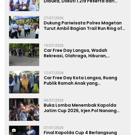
Dibuka, Diikuti 1.219 Peserta dari
Kategori Umum, Polri, dan Difabel
27/07/2026
Dukung Pariwisata Polres Magetan
Turut Ambil Bagian Trail Run Ring of
Lawu 2026
19/07/2026
Car Free Day Langsa, Wadah
Rekreasi, Olahraga, Hiburan,
Layanan Publik, dan Penguatan
UMKM
12/07/2026
Car Free Day Kota Langsa, Ruang
Publik Ramah Anak yang
Menggerakkan UMKM dan Layanan
Publik
08/07/2026
Buka Lomba Menembak Kapolda
Jatim Cup 2026, Irjen Pol Nanang
Avianto Tekankan Profesionalisme
Penggunaan Senjata Api
07/07/2026
Final Kapolda Cup 4 Berlangsung