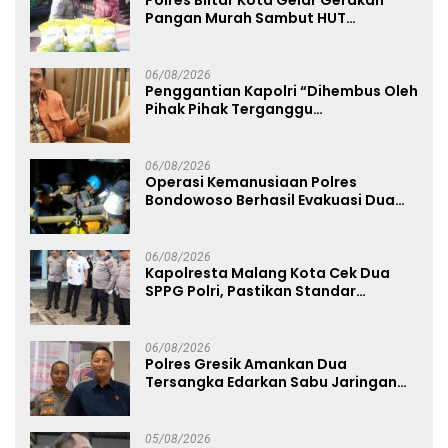
Polres Blitar Kota Gelar Gerakan
Pangan Murah Sambut HUT
Kemerdekaan RI ke-81
06/08/2026
Penggantian Kapolri “Dihembus Oleh
Pihak Pihak Terganggu
Kenyamanannya”
06/08/2026
Operasi Kemanusiaan Polres
Bondowoso Berhasil Evakuasi Dua
Jenazah di Gunung Piramid
06/08/2026
Kapolresta Malang Kota Cek Dua
SPPG Polri, Pastikan Standar
Pemenuhan Gizi dan Pengelolaan
Limbah Berjalan Optimal
06/08/2026
Polres Gresik Amankan Dua
Tersangka Edarkan Sabu Jaringan
Bangkalan
05/08/2026