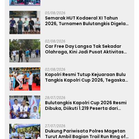
Dukung Persebaya dari Lapangan
Mapolda
05/08/2026
Semarak HUT Kodaeral XI Tahun
2026, Turnamen Bulutangkis Digelar
untuk Cetak Atlet Berprestasi dan
Perkuat Soliditas Prajurit
02/08/2026
Car Free Day Langsa Tak Sekadar
Olahraga, Kini Jadi Pusat Aktivitas
dan Pelayanan Publik
02/08/2026
Kapolri Resmi Tutup Kejuaraan Bulu
Tangkis Kapolri Cup 2026, Tegaskan
Komitmen Polri Dukung Prestasi
Atlet Nasional
28/07/2026
Bulutangkis Kapolri Cup 2026 Resmi
Dibuka, Diikuti 1.219 Peserta dari
Kategori Umum, Polri, dan Difabel
27/07/2026
Dukung Pariwisata Polres Magetan
Turut Ambil Bagian Trail Run Ring of