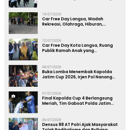
Lawu 2026
19/07/2026
Car Free Day Langsa, Wadah
Rekreasi, Olahraga, Hiburan,
Layanan Publik, dan Penguatan
UMKM
12/07/2026
Car Free Day Kota Langsa, Ruang
Publik Ramah Anak yang
Menggerakkan UMKM dan Layanan
Publik
08/07/2026
Buka Lomba Menembak Kapolda
Jatim Cup 2026, Irjen Pol Nanang
Avianto Tekankan Profesionalisme
Penggunaan Senjata Api
07/07/2026
Final Kapolda Cup 4 Berlangsung
Meriah, Tim Gabsat Polda Jatim
Angkat Trofi Juara
06/07/2026
Densus 88 AT Polri Ajak Masyarakat
Tolak Radikalisme dan Bullying