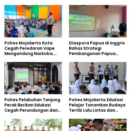
Tempati Kampus
Safety
Polres Mojokerto Kota
Diaspora Papua di Inggris
Cegah Peredaran Vape
Bahas Strategi
Mengandung Narkoba,
Pembangunan Papua
Gencarkan Sosialisasi di
bersama Mahasiswa
Kalangan Remaja
Doktoral Internasional
Polres Pelabuhan Tanjung
Polres Mojokerto Edukasi
Perak Berikan Edukasi
Pelajar Tanamkan Budaya
Cegah Perundungan dan
Tertib Lalu Lintas dan
Bijak Bermedia Sosial
Cegah Perundungan
kepada Pelajar MPLS