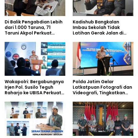
Di Balik Pengabdian Lebih
Kadishub Bangkalan
dari 1.000 Taruna, 71
Imbau Sekolah Tidak
Taruni Akpol Perkuat
Latihan Gerak Jalan di
Pembentukan Karakter
Jalan Raya
Siswa Sekolah Rakyat
Wakapolri: Bergabungnya
Polda Jatim Gelar
Irjen Pol. Susilo Teguh
Latkatpuan Fotografi dan
Raharjo ke UBISA Perkuat
Videografi, Tingkatkan
Jejaring Nasional Pusat
Kompetensi Personel di
Studi Kepolisian
Era Digital