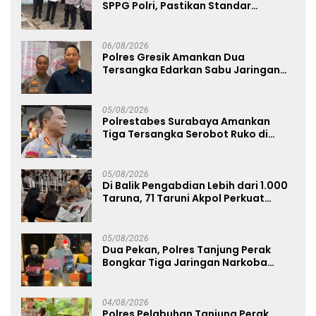
SPPG Polri, Pastikan Standar
Pemenuhan Gizi dan Pengelolaan
Limbah Berjalan Optimal
06/08/2026
Polres Gresik Amankan Dua
Tersangka Edarkan Sabu Jaringan
Bangkalan
05/08/2026
Polrestabes Surabaya Amankan
Tiga Tersangka Serobot Ruko di
Ngagel
05/08/2026
Di Balik Pengabdian Lebih dari 1.000
Taruna, 71 Taruni Akpol Perkuat
Pembentukan Karakter Siswa
Sekolah Rakyat
05/08/2026
Dua Pekan, Polres Tanjung Perak
Bongkar Tiga Jaringan Narkoba
22,76 Gram Sabu dan Pil Ekstasi
04/08/2026
Polres Pelabuhan Tanjung Perak