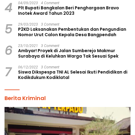
4
04/09/2023
4 Comment
Plt Bupati Bangkalan Beri Penghargaan Bravo
Inotek Award Tahun 2023
5
29/03/2023
3 Comment
P2KD Laksanakan Pembentukan dan Pengundian
Nomor Urut Calon Kepala Desa Bangpendah
6
23/10/2021
3 Comment
Ambyar! Proyek di Jalan Sumberejo Makmur
Surabaya di Keluhkan Warga Tak Sesuai Spek
7
06/12/2022
3 Comment
Siswa Dikspespa TNI AL Selesai Ikuti Pendidikan di
Kodikdukum Kodiklatal
Berita Kriminal