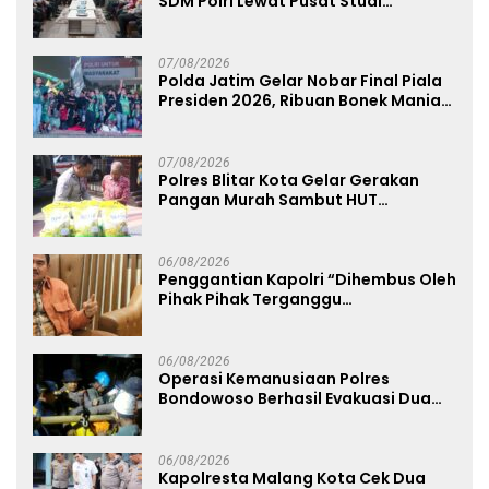
SDM Polri Lewat Pusat Studi
Kepolisian
07/08/2026
Polda Jatim Gelar Nobar Final Piala
Presiden 2026, Ribuan Bonek Mania
Dukung Persebaya dari Lapangan
Mapolda
07/08/2026
Polres Blitar Kota Gelar Gerakan
Pangan Murah Sambut HUT
Kemerdekaan RI ke-81
06/08/2026
Penggantian Kapolri “Dihembus Oleh
Pihak Pihak Terganggu
Kenyamanannya”
06/08/2026
Operasi Kemanusiaan Polres
Bondowoso Berhasil Evakuasi Dua
Jenazah di Gunung Piramid
06/08/2026
Kapolresta Malang Kota Cek Dua