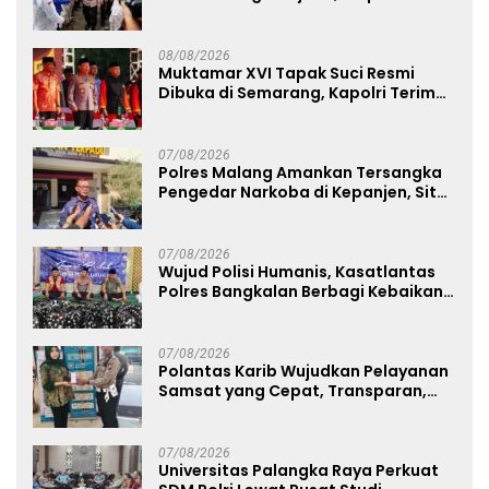
Jembatan Aspirasi Buruh
08/08/2026
Muktamar XVI Tapak Suci Resmi
Dibuka di Semarang, Kapolri Terima
Anugerah Anggota Kehormatan
07/08/2026
Polres Malang Amankan Tersangka
Pengedar Narkoba di Kepanjen, Sita
Sabu 96 Gram dan Ganja 131 Gram
07/08/2026
Wujud Polisi Humanis, Kasatlantas
Polres Bangkalan Berbagi Kebaikan
Lewat Jumat Berkah di Masjid Syekh
Ahmad Ibrahim
07/08/2026
Polantas Karib Wujudkan Pelayanan
Samsat yang Cepat, Transparan,
dan Humanis
07/08/2026
Universitas Palangka Raya Perkuat