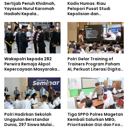
Sertijab Penuh Khidmah,
Kadiv Humas: Riau
Yayasan Nurul Karomah
Pelopori Pusat Studi
Hadiahi Kepala
Kepolisian dan
Demisioner Voucher
Lingkungan, Green
Umrah
Policing Masuki Babak
Baru
Wakapolri kepada 282
Polri Gelar Training of
Perwira Remaja Akpol:
Trainers Program Paham
Kepercayaan Masyarakat
AI, Perkuat Literasi Digital
Dibangun dari Integritas
Pelajar
Polri Hadirkan Sekolah
Tiga SPPG Polres Magetan
Unggulan Berstandar
Kembali Salurkan MBG,
Dunia, 297 Siswa Mulai
Prioritaskan Gizi dan Food