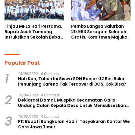
Tinjau MPLS Hari Pertama,
Pemko Langsa Salurkan
Bupati Aceh Tamiang
20.963 Seragam Sekolah
Intruksikan Sekolah Bebas
Gratis, Komitmen Majukan
Perundungan
Pendidikan
Popular Post
1
18/08/2022
6 Comment
Nah Kan, Tahun Ini Siswa SDN Banjar 02 Beli Buku
Penunjang Karena Tak Tercover di BOS, Kok Bisa?
2
18/04/2023
4 Comment
Deklarasi Damai, Muspika Kecamatan Galis
Undang Calon Kepala Desa Untuk Mensukseskan
Pilkades Aman dan Damai
3
12/02/2023
4 Comment
Plt Bupati Bangkalan Hadiri Tasyakuran Kantor We
Care Jawa Timur