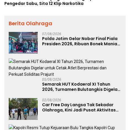
Pengedar Sabu, Sita 12 Klip Narkotika
Berita Olahraga
07/08/2026
Polda Jatim Gelar Nobar Final Piala
Presiden 2026, Ribuan Bonek Mania
Dukung Persebaya dari Lapangan
Mapolda
05/08/2026
Semarak HUT Kodaeral XI Tahun
2026, Turnamen Bulutangkis Digelar
untuk Cetak Atlet Berprestasi dan
Perkuat Soliditas Prajurit
02/08/2026
Car Free Day Langsa Tak Sekadar
Olahraga, Kini Jadi Pusat Aktivitas
dan Pelayanan Publik