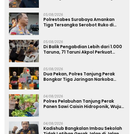
Bangkalan
05/08/2026
Polrestabes Surabaya Amankan
Tiga Tersangka Serobot Ruko di
Ngagel
05/08/2026
Di Balik Pengabdian Lebih dari 1.000
Taruna, 71 Taruni Akpol Perkuat
Pembentukan Karakter Siswa
Sekolah Rakyat
05/08/2026
Dua Pekan, Polres Tanjung Perak
Bongkar Tiga Jaringan Narkoba
22,76 Gram Sabu dan Pil Ekstasi
04/08/2026
Polres Pelabuhan Tanjung Perak
Panen Sawi Caisin Hidroponik, Wujud
Nyata Dukung Ketahanan Pangan
Nasional
04/08/2026
Kadishub Bangkalan Imbau Sekolah
Tidak Latihan Gerak Jalan di Jalan