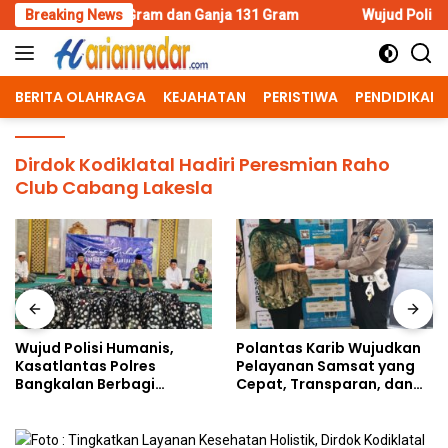
Skip
96 Gram dan Ganja 131 Gram
Breaking News
Wujud Polisi Humanis, Kasatla
to
content
BERITA OLAHRAGA
KEJAHATAN
PERISTIWA
PENDIDIKAN
Dirdok Kodiklatal Hadiri Peresmian Raho
Club Cabang Lakesla
Wujud Polisi Humanis,
Polantas Karib Wujudkan
Kasatlantas Polres
Pelayanan Samsat yang
Bangkalan Berbagi
Cepat, Transparan, dan
Kebaikan Lewat Jumat
Humanis
Berkah di Masjid Syekh
Ahmad Ibrahim