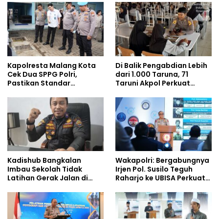
Kapolresta Malang Kota
Di Balik Pengabdian Lebih
Cek Dua SPPG Polri,
dari 1.000 Taruna, 71
Pastikan Standar
Taruni Akpol Perkuat
Pemenuhan Gizi dan
Pembentukan Karakter
Pengelolaan Limbah
Siswa Sekolah Rakyat
Berjalan Optimal
Kadishub Bangkalan
Wakapolri: Bergabungnya
Imbau Sekolah Tidak
Irjen Pol. Susilo Teguh
Latihan Gerak Jalan di
Raharjo ke UBISA Perkuat
Jalan Raya
Jejaring Nasional Pusat
Studi Kepolisian