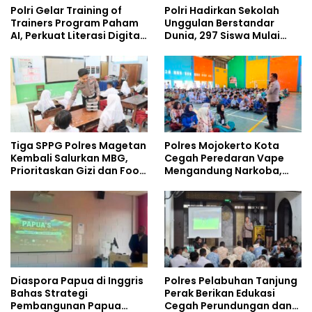
Polri Gelar Training of
Polri Hadirkan Sekolah
Trainers Program Paham
Unggulan Berstandar
AI, Perkuat Literasi Digital
Dunia, 297 Siswa Mulai
Pelajar
Tempati Kampus
Tiga SPPG Polres Magetan
Polres Mojokerto Kota
Kembali Salurkan MBG,
Cegah Peredaran Vape
Prioritaskan Gizi dan Food
Mengandung Narkoba,
Safety
Gencarkan Sosialisasi di
Kalangan Remaja
Diaspora Papua di Inggris
Polres Pelabuhan Tanjung
Bahas Strategi
Perak Berikan Edukasi
Pembangunan Papua
Cegah Perundungan dan