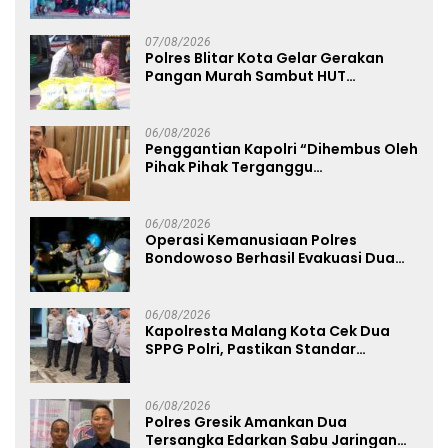
Dukung Persebaya dari Lapangan
Mapolda
07/08/2026
Polres Blitar Kota Gelar Gerakan
Pangan Murah Sambut HUT
Kemerdekaan RI ke-81
06/08/2026
Penggantian Kapolri “Dihembus Oleh
Pihak Pihak Terganggu
Kenyamanannya”
06/08/2026
Operasi Kemanusiaan Polres
Bondowoso Berhasil Evakuasi Dua
Jenazah di Gunung Piramid
06/08/2026
Kapolresta Malang Kota Cek Dua
SPPG Polri, Pastikan Standar
Pemenuhan Gizi dan Pengelolaan
Limbah Berjalan Optimal
06/08/2026
Polres Gresik Amankan Dua
Tersangka Edarkan Sabu Jaringan