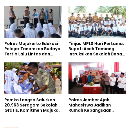
bersama Mahasiswa
Bijak Bermedia Sosial
Doktoral Internasional
kepada Pelajar MPLS
Polres Mojokerto Edukasi
Tinjau MPLS Hari Pertama,
Pelajar Tanamkan Budaya
Bupati Aceh Tamiang
Tertib Lalu Lintas dan
Intruksikan Sekolah Bebas
Cegah Perundungan
Perundungan
Pemko Langsa Salurkan
Polres Jember Ajak
20.963 Seragam Sekolah
Mahasiswa Jadikan
Gratis, Komitmen Majukan
Rumah Kebangsaan
Pendidikan
Ruang Kolaborasi Lahirkan
Gagasan Konstruktif