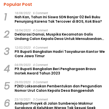
Popular Post
1
18/08/2022
6 Comment
Nah Kan, Tahun Ini Siswa SDN Banjar 02 Beli Buku
Penunjang Karena Tak Tercover di BOS, Kok Bisa?
2
18/04/2023
4 Comment
Deklarasi Damai, Muspika Kecamatan Galis
Undang Calon Kepala Desa Untuk Mensukseskan
Pilkades Aman dan Damai
3
12/02/2023
4 Comment
Plt Bupati Bangkalan Hadiri Tasyakuran Kantor We
Care Jawa Timur
4
04/09/2023
4 Comment
Plt Bupati Bangkalan Beri Penghargaan Bravo
Inotek Award Tahun 2023
5
29/03/2023
3 Comment
P2KD Laksanakan Pembentukan dan Pengundian
Nomor Urut Calon Kepala Desa Bangpendah
6
23/10/2021
3 Comment
Ambyar! Proyek di Jalan Sumberejo Makmur
Surabaya di Keluhkan Warga Tak Sesuai Spek