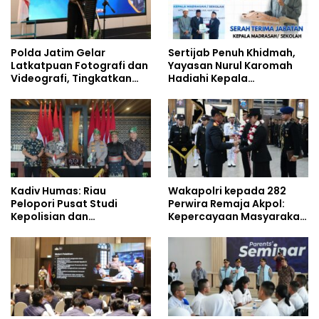
Polda Jatim Gelar
Sertijab Penuh Khidmah,
Latkatpuan Fotografi dan
Yayasan Nurul Karomah
Videografi, Tingkatkan
Hadiahi Kepala
Kompetensi Personel di
Demisioner Voucher
Era Digital
Umrah
Kadiv Humas: Riau
Wakapolri kepada 282
Pelopori Pusat Studi
Perwira Remaja Akpol:
Kepolisian dan
Kepercayaan Masyarakat
Lingkungan, Green
Dibangun dari Integritas
Policing Masuki Babak
Baru