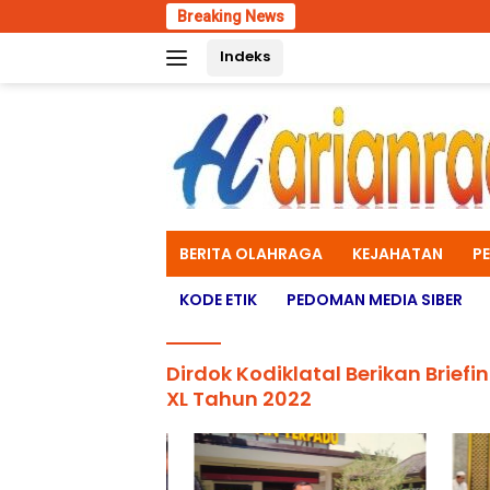
Skip
Breaking News
Hari
to
Indeks
content
BERITA OLAHRAGA
KEJAHATAN
P
KODE ETIK
PEDOMAN MEDIA SIBER
Dirdok Kodiklatal Berikan Brie
XL Tahun 2022