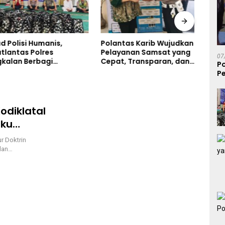
olisi Humanis,
Polantas Karib Wujudkan
Univ
ntas Polres
Pelayanan Samsat yang
Perk
07
an Berbagi
Cepat, Transparan, dan
Pusa
P
n Lewat Jumat
Humanis
Pe
di Masjid Syekh
S
Ibrahim
odiklatal
aku
hun 2022
r Doktrin
dan…