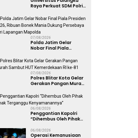
Universitas Palangka
Raya Perkuat SDM Polri
Lewat Pusat Studi
Kepolisian
07/08/2026
Polda Jatim Gelar
Nobar Final Piala
Presiden 2026, Ribuan
Bonek Mania Dukung
Persebaya dari
Lapangan Mapolda
07/08/2026
Polres Blitar Kota Gelar
Gerakan Pangan Murah
Sambut HUT
Kemerdekaan RI ke-81
06/08/2026
Penggantian Kapolri
“Dihembus Oleh Pihak
Pihak Terganggu
Kenyamanannya”
06/08/2026
Operasi Kemanusiaan