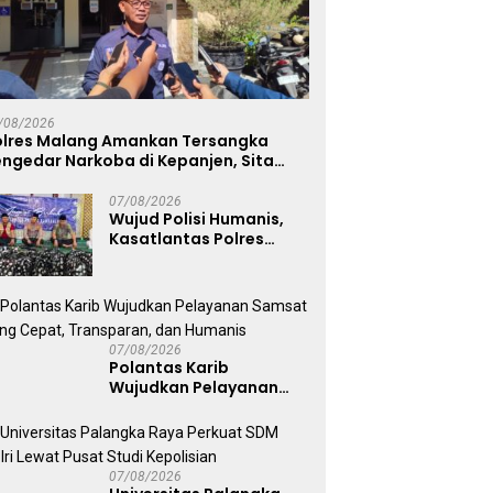
Polda Jatim Gelar Nobar
P
ersitas Palangka Raya
Final Piala Presiden 2026,
G
uat SDM Polri Lewat
/08/2026
Ribuan Bonek Mania Dukung
S
t Studi Kepolisian
olres Malang Amankan Tersangka
Persebaya dari Lapangan
R
ngedar Narkoba di Kepanjen, Sita
Mapolda
abu 96 Gram dan Ganja 131 Gram
07/08/2026
Wujud Polisi Humanis,
Kasatlantas Polres
Bangkalan Berbagi
Kebaikan Lewat Jumat
Berkah di Masjid Syekh
Ahmad Ibrahim
07/08/2026
Polantas Karib
Wujudkan Pelayanan
Samsat yang Cepat,
Transparan, dan
Humanis
07/08/2026