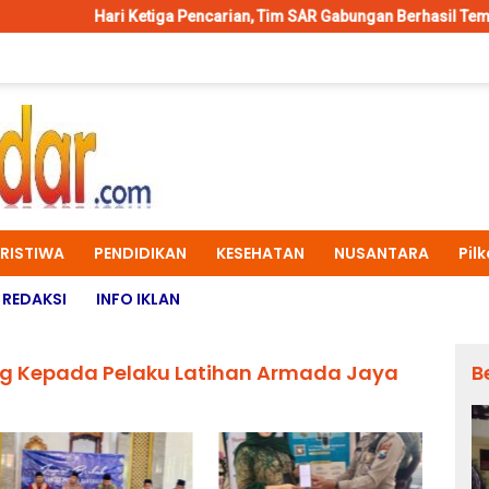
 Ketiga Pencarian, Tim SAR Gabungan Berhasil Temukan Korban Teng
ERISTIWA
PENDIDIKAN
KESEHATAN
NUSANTARA
Pil
REDAKSI
INFO IKLAN
fing Kepada Pelaku Latihan Armada Jaya
B