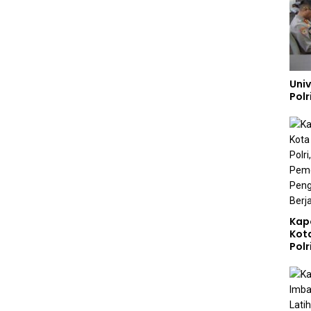
Uni
Polr
Kap
Kot
Polr
Sta
Gizi
Pen
Ber