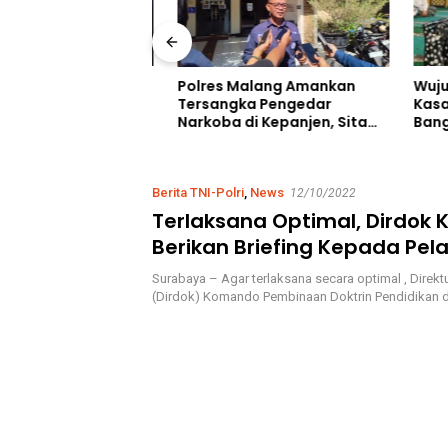
 Pencarian, Tim
Wujud P
Polres Malang Amankan
an Berhasil
Kasatla
Tersangka Pengedar
orban
Bangkal
Narkoba di Kepanjen, Sita
di Sungai Maro
Kebaika
Sabu 96 Gram dan Ganja 131
Berkah 
Gram
Ahmad 
Berita TNI-Polri
,
News
12/10/2022
Terlaksana Optimal, Dirdok K
Berikan Briefing Kepada Pel
Latihan Armada Jaya XL Ta
Surabaya – Agar terlaksana secara optimal , Direktu
(Dirdok) Komando Pembinaan Doktrin Pendidikan 