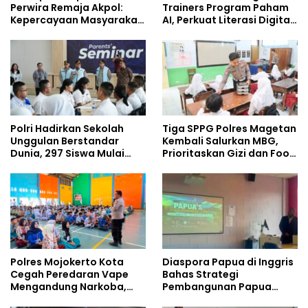
Perwira Remaja Akpol:
Trainers Program Paham
Kepercayaan Masyarakat
AI, Perkuat Literasi Digital
Dibangun dari Integritas
Pelajar
Polri Hadirkan Sekolah
Tiga SPPG Polres Magetan
Unggulan Berstandar
Kembali Salurkan MBG,
Dunia, 297 Siswa Mulai
Prioritaskan Gizi dan Food
Tempati Kampus
Safety
Polres Mojokerto Kota
Diaspora Papua di Inggris
Cegah Peredaran Vape
Bahas Strategi
Mengandung Narkoba,
Pembangunan Papua
Gencarkan Sosialisasi di
bersama Mahasiswa