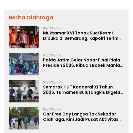
Berita Olahraga
08/08/2026
Muktamar XVI Tapak Suci Resmi
Dibuka di Semarang, Kapolri Terima
Anugerah Anggota Kehormatan
07/08/2026
Polda Jatim Gelar Nobar Final Piala
Presiden 2026, Ribuan Bonek Mania
Dukung Persebaya dari Lapangan
Mapolda
05/08/2026
Semarak HUT Kodaeral XI Tahun
2026, Turnamen Bulutangkis Digelar
untuk Cetak Atlet Berprestasi dan
Perkuat Soliditas Prajurit
02/08/2026
Car Free Day Langsa Tak Sekadar
Olahraga, Kini Jadi Pusat Aktivitas
dan Pelayanan Publik