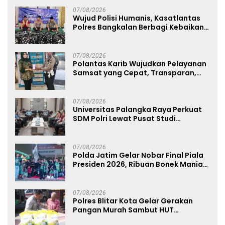
07/08/2026
Wujud Polisi Humanis, Kasatlantas
Polres Bangkalan Berbagi Kebaikan
Lewat Jumat Berkah di Masjid Syekh
Ahmad Ibrahim
07/08/2026
Polantas Karib Wujudkan Pelayanan
Samsat yang Cepat, Transparan,
dan Humanis
07/08/2026
Universitas Palangka Raya Perkuat
SDM Polri Lewat Pusat Studi
Kepolisian
07/08/2026
Polda Jatim Gelar Nobar Final Piala
Presiden 2026, Ribuan Bonek Mania
Dukung Persebaya dari Lapangan
Mapolda
07/08/2026
Polres Blitar Kota Gelar Gerakan
Pangan Murah Sambut HUT
Kemerdekaan RI ke-81