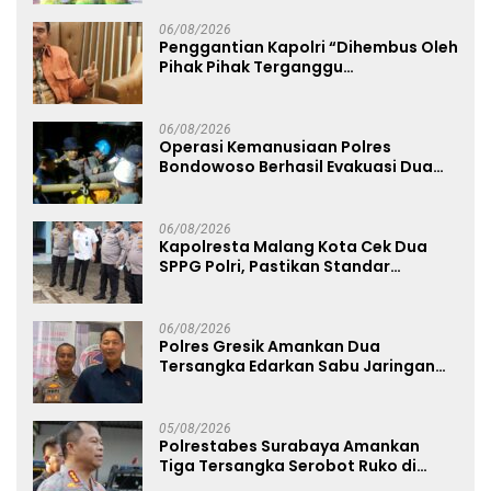
06/08/2026
Penggantian Kapolri “Dihembus Oleh
Pihak Pihak Terganggu
Kenyamanannya”
06/08/2026
Operasi Kemanusiaan Polres
Bondowoso Berhasil Evakuasi Dua
Jenazah di Gunung Piramid
06/08/2026
Kapolresta Malang Kota Cek Dua
SPPG Polri, Pastikan Standar
Pemenuhan Gizi dan Pengelolaan
Limbah Berjalan Optimal
06/08/2026
Polres Gresik Amankan Dua
Tersangka Edarkan Sabu Jaringan
Bangkalan
05/08/2026
Polrestabes Surabaya Amankan
Tiga Tersangka Serobot Ruko di
Ngagel