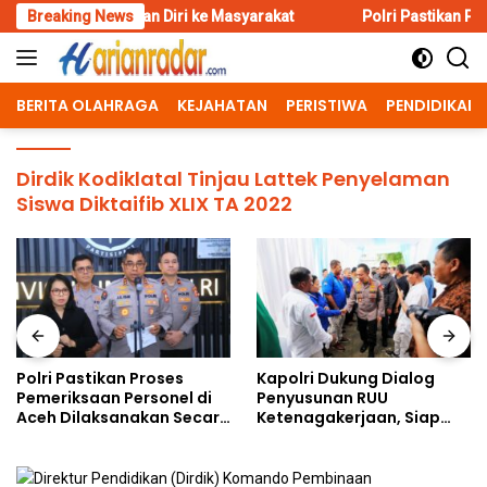
Skip
atkan Diri ke Masyarakat
Breaking News
Polri Pastikan Proses Pemeriksaa
to
content
BERITA OLAHRAGA
KEJAHATAN
PERISTIWA
PENDIDIKAN
Dirdik Kodiklatal Tinjau Lattek Penyelaman
Siswa Diktaifib XLIX TA 2022
Polri Pastikan Proses
Kapolri Dukung Dialog
Pemeriksaan Personel di
Penyusunan RUU
Aceh Dilaksanakan Secara
Ketenagakerjaan, Siap
Profesional dan
Jadi Jembatan Aspirasi
Transparan
Buruh