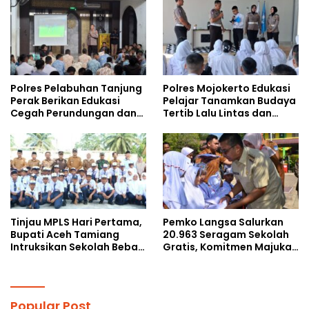
Kalangan Remaja
Doktoral Internasional
Polres Pelabuhan Tanjung
Polres Mojokerto Edukasi
Perak Berikan Edukasi
Pelajar Tanamkan Budaya
Cegah Perundungan dan
Tertib Lalu Lintas dan
Bijak Bermedia Sosial
Cegah Perundungan
kepada Pelajar MPLS
Tinjau MPLS Hari Pertama,
Pemko Langsa Salurkan
Bupati Aceh Tamiang
20.963 Seragam Sekolah
Intruksikan Sekolah Bebas
Gratis, Komitmen Majukan
Perundungan
Pendidikan
Popular Post