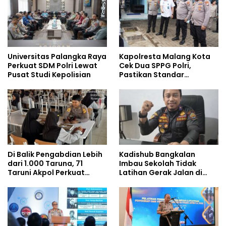
Universitas Palangka Raya
Kapolresta Malang Kota
Perkuat SDM Polri Lewat
Cek Dua SPPG Polri,
Pusat Studi Kepolisian
Pastikan Standar
Pemenuhan Gizi dan
Pengelolaan Limbah
Berjalan Optimal
Di Balik Pengabdian Lebih
Kadishub Bangkalan
dari 1.000 Taruna, 71
Imbau Sekolah Tidak
Taruni Akpol Perkuat
Latihan Gerak Jalan di
Pembentukan Karakter
Jalan Raya
Siswa Sekolah Rakyat