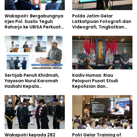
Wakapolri: Bergabungnya
Polda Jatim Gelar
Irjen Pol. Susilo Teguh
Latkatpuan Fotografi dan
Raharjo ke UBISA Perkuat
Videografi, Tingkatkan
Jejaring Nasional Pusat
Kompetensi Personel di
Studi Kepolisian
Era Digital
Sertijab Penuh Khidmah,
Kadiv Humas: Riau
Yayasan Nurul Karomah
Pelopori Pusat Studi
Hadiahi Kepala
Kepolisian dan
Demisioner Voucher
Lingkungan, Green
Umrah
Policing Masuki Babak
Baru
Wakapolri kepada 282
Polri Gelar Training of