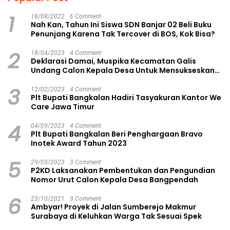
1
18/08/2022
6 Comment
Nah Kan, Tahun Ini Siswa SDN Banjar 02 Beli Buku
Penunjang Karena Tak Tercover di BOS, Kok Bisa?
2
18/04/2023
4 Comment
Deklarasi Damai, Muspika Kecamatan Galis
Undang Calon Kepala Desa Untuk Mensukseskan
Pilkades Aman dan Damai
3
12/02/2023
4 Comment
Plt Bupati Bangkalan Hadiri Tasyakuran Kantor We
Care Jawa Timur
4
04/09/2023
4 Comment
Plt Bupati Bangkalan Beri Penghargaan Bravo
Inotek Award Tahun 2023
5
29/03/2023
3 Comment
P2KD Laksanakan Pembentukan dan Pengundian
Nomor Urut Calon Kepala Desa Bangpendah
6
23/10/2021
3 Comment
Ambyar! Proyek di Jalan Sumberejo Makmur
Surabaya di Keluhkan Warga Tak Sesuai Spek