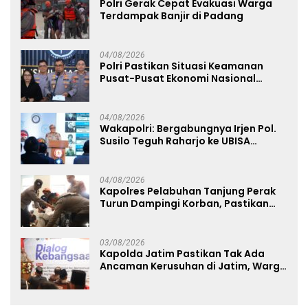
Polri Gerak Cepat Evakuasi Warga
Terdampak Banjir di Padang
04/08/2026
Polri Pastikan Situasi Keamanan
Pusat-Pusat Ekonomi Nasional
Tetap Kondusif
04/08/2026
Wakapolri: Bergabungnya Irjen Pol.
Susilo Teguh Raharjo ke UBISA
Perkuat Jejaring Nasional Pusat
Studi Kepolisian
04/08/2026
Kapolres Pelabuhan Tanjung Perak
Turun Dampingi Korban, Pastikan
Penanganan Kebakaran KM Mutiara
Sentosa 2 Berjalan Maksimal
03/08/2026
Kapolda Jatim Pastikan Tak Ada
Ancaman Kerusuhan di Jatim, Warga
Diminta Tak Percaya Hoaks