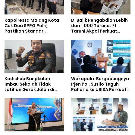
Kapolresta Malang Kota
Di Balik Pengabdian Lebih
Cek Dua SPPG Polri,
dari 1.000 Taruna, 71
Pastikan Standar
Taruni Akpol Perkuat
Pemenuhan Gizi dan
Pembentukan Karakter
Pengelolaan Limbah
Siswa Sekolah Rakyat
Berjalan Optimal
Kadishub Bangkalan
Wakapolri: Bergabungnya
Imbau Sekolah Tidak
Irjen Pol. Susilo Teguh
Latihan Gerak Jalan di
Raharjo ke UBISA Perkuat
Jalan Raya
Jejaring Nasional Pusat
Studi Kepolisian