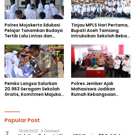
Polres Mojokerto Edukasi
Tinjau MPLS Hari Pertama,
Pelajar Tanamkan Budaya
Bupati Aceh Tamiang
Tertib Lalu Lintas dan
Intruksikan Sekolah Bebas
Cegah Perundungan
Perundungan
Pemko Langsa Salurkan
Polres Jember Ajak
20.963 Seragam Sekolah
Mahasiswa Jadikan
Gratis, Komitmen Majukan
Rumah Kebangsaan
Pendidikan
Ruang Kolaborasi Lahirkan
Gagasan Konstruktif
Popular Post
18/08/2022
6 Comment