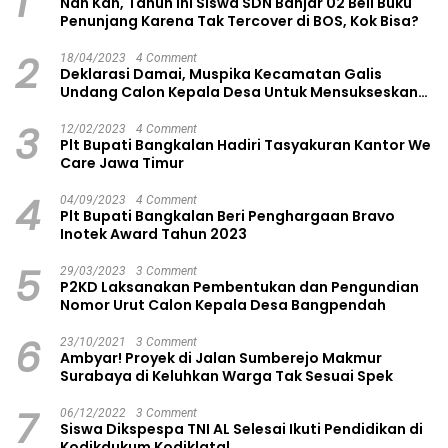
1
Nah Kan, Tahun Ini Siswa SDN Banjar 02 Beli Buku
Penunjang Karena Tak Tercover di BOS, Kok Bisa?
2
18/04/2023
4 Comment
Deklarasi Damai, Muspika Kecamatan Galis
Undang Calon Kepala Desa Untuk Mensukseskan
Pilkades Aman dan Damai
3
12/02/2023
4 Comment
Plt Bupati Bangkalan Hadiri Tasyakuran Kantor We
Care Jawa Timur
4
04/09/2023
4 Comment
Plt Bupati Bangkalan Beri Penghargaan Bravo
Inotek Award Tahun 2023
5
29/03/2023
3 Comment
P2KD Laksanakan Pembentukan dan Pengundian
Nomor Urut Calon Kepala Desa Bangpendah
6
23/10/2021
3 Comment
Ambyar! Proyek di Jalan Sumberejo Makmur
Surabaya di Keluhkan Warga Tak Sesuai Spek
7
06/12/2022
3 Comment
Siswa Dikspespa TNI AL Selesai Ikuti Pendidikan di
Kodikdukum Kodiklatal