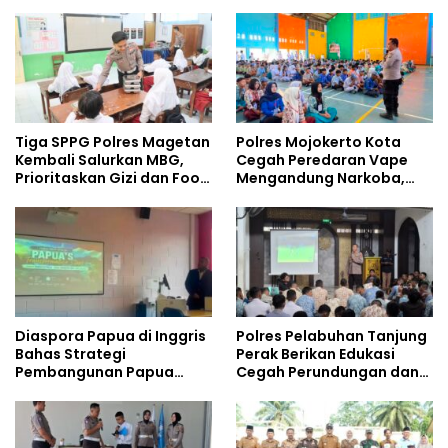
Pelajar
Tempati Kampus
Tiga SPPG Polres Magetan
Polres Mojokerto Kota
Kembali Salurkan MBG,
Cegah Peredaran Vape
Prioritaskan Gizi dan Food
Mengandung Narkoba,
Safety
Gencarkan Sosialisasi di
Kalangan Remaja
Diaspora Papua di Inggris
Polres Pelabuhan Tanjung
Bahas Strategi
Perak Berikan Edukasi
Pembangunan Papua
Cegah Perundungan dan
bersama Mahasiswa
Bijak Bermedia Sosial
Doktoral Internasional
kepada Pelajar MPLS