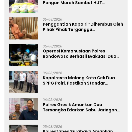
Pangan Murah Sambut HUT
Kemerdekaan RI ke-81
06/08/2026
Penggantian Kapolri “Dihembus Oleh
Pihak Pihak Terganggu
Kenyamanannya”
06/08/2026
Operasi Kemanusiaan Polres
Bondowoso Berhasil Evakuasi Dua
Jenazah di Gunung Piramid
06/08/2026
Kapolresta Malang Kota Cek Dua
SPPG Polri, Pastikan Standar
Pemenuhan Gizi dan Pengelolaan
Limbah Berjalan Optimal
06/08/2026
Polres Gresik Amankan Dua
Tersangka Edarkan Sabu Jaringan
Bangkalan
05/08/2026
Polrestabes Surabaya Amankan