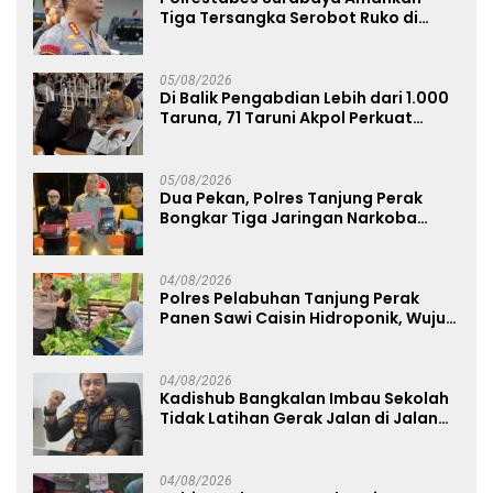
Tiga Tersangka Serobot Ruko di
Ngagel
05/08/2026
Di Balik Pengabdian Lebih dari 1.000
Taruna, 71 Taruni Akpol Perkuat
Pembentukan Karakter Siswa
Sekolah Rakyat
05/08/2026
Dua Pekan, Polres Tanjung Perak
Bongkar Tiga Jaringan Narkoba
22,76 Gram Sabu dan Pil Ekstasi
04/08/2026
Polres Pelabuhan Tanjung Perak
Panen Sawi Caisin Hidroponik, Wujud
Nyata Dukung Ketahanan Pangan
Nasional
04/08/2026
Kadishub Bangkalan Imbau Sekolah
Tidak Latihan Gerak Jalan di Jalan
Raya
04/08/2026