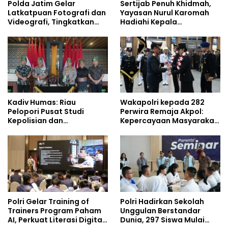
Polda Jatim Gelar
Sertijab Penuh Khidmah,
Latkatpuan Fotografi dan
Yayasan Nurul Karomah
Videografi, Tingkatkan
Hadiahi Kepala
Kompetensi Personel di
Demisioner Voucher
Era Digital
Umrah
Kadiv Humas: Riau
Wakapolri kepada 282
Pelopori Pusat Studi
Perwira Remaja Akpol:
Kepolisian dan
Kepercayaan Masyarakat
Lingkungan, Green
Dibangun dari Integritas
Policing Masuki Babak
Baru
Polri Gelar Training of
Polri Hadirkan Sekolah
Trainers Program Paham
Unggulan Berstandar
AI, Perkuat Literasi Digital
Dunia, 297 Siswa Mulai