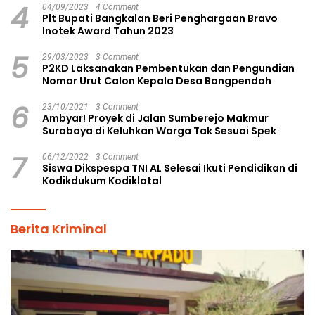
4
04/09/2023
4 Comment
Plt Bupati Bangkalan Beri Penghargaan Bravo
Inotek Award Tahun 2023
5
29/03/2023
3 Comment
P2KD Laksanakan Pembentukan dan Pengundian
Nomor Urut Calon Kepala Desa Bangpendah
6
23/10/2021
3 Comment
Ambyar! Proyek di Jalan Sumberejo Makmur
Surabaya di Keluhkan Warga Tak Sesuai Spek
7
06/12/2022
3 Comment
Siswa Dikspespa TNI AL Selesai Ikuti Pendidikan di
Kodikdukum Kodiklatal
Berita Kriminal