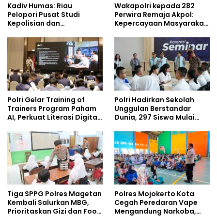
Kadiv Humas: Riau
Wakapolri kepada 282
Pelopori Pusat Studi
Perwira Remaja Akpol:
Kepolisian dan
Kepercayaan Masyarakat
Lingkungan, Green
Dibangun dari Integritas
Policing Masuki Babak
Baru
Polri Gelar Training of
Polri Hadirkan Sekolah
Trainers Program Paham
Unggulan Berstandar
AI, Perkuat Literasi Digital
Dunia, 297 Siswa Mulai
Pelajar
Tempati Kampus
Tiga SPPG Polres Magetan
Polres Mojokerto Kota
Kembali Salurkan MBG,
Cegah Peredaran Vape
Prioritaskan Gizi dan Food
Mengandung Narkoba,