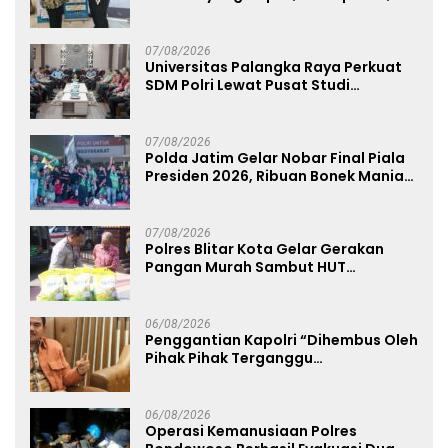
dan Humanis
07/08/2026
Universitas Palangka Raya Perkuat
SDM Polri Lewat Pusat Studi
Kepolisian
07/08/2026
Polda Jatim Gelar Nobar Final Piala
Presiden 2026, Ribuan Bonek Mania
Dukung Persebaya dari Lapangan
Mapolda
07/08/2026
Polres Blitar Kota Gelar Gerakan
Pangan Murah Sambut HUT
Kemerdekaan RI ke-81
06/08/2026
Penggantian Kapolri “Dihembus Oleh
Pihak Pihak Terganggu
Kenyamanannya”
06/08/2026
Operasi Kemanusiaan Polres