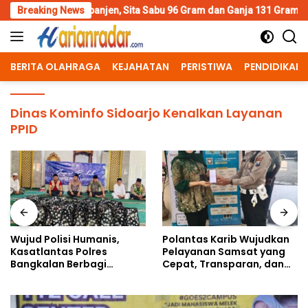
Skip
anjen, Sita Sabu 96 Gram dan Ganja 131 Gram
Breaking News
Wujud Polis
to
content
BERITA OLAHRAGA
KEJAHATAN
PERISTIWA
PENDIDIKAN
Dinas Kominfo Sidoarjo Kenalkan Layanan
PPID
Wujud Polisi Humanis,
Polantas Karib Wujudkan
Kasatlantas Polres
Pelayanan Samsat yang
Bangkalan Berbagi
Cepat, Transparan, dan
Kebaikan Lewat Jumat
Humanis
Berkah di Masjid Syekh
Ahmad Ibrahim