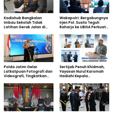
Kadishub Bangkalan
Wakapolri: Bergabungnya
Imbau Sekolah Tidak
Irjen Pol. Susilo Teguh
Latihan Gerak Jalan di
Raharjo ke UBISA Perkuat
Jalan Raya
Jejaring Nasional Pusat
Studi Kepolisian
Polda Jatim Gelar
Sertijab Penuh Khidmah,
Latkatpuan Fotografi dan
Yayasan Nurul Karomah
Videografi, Tingkatkan
Hadiahi Kepala
Kompetensi Personel di
Demisioner Voucher
Era Digital
Umrah