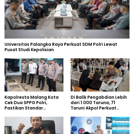
Universitas Palangka Raya Perkuat SDM Polri Lewat
Pusat Studi Kepolisian
Kapolresta Malang Kota
Di Balik Pengabdian Lebih
Cek Dua SPPG Polri,
dari 1.000 Taruna, 71
Pastikan Standar
Taruni Akpol Perkuat
Pemenuhan Gizi dan
Pembentukan Karakter
Pengelolaan Limbah
Siswa Sekolah Rakyat
Berjalan Optimal