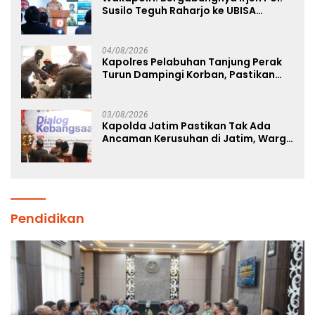
Susilo Teguh Raharjo ke UBISA
Perkuat Jejaring Nasional Pusat
Studi Kepolisian
04/08/2026
Kapolres Pelabuhan Tanjung Perak
Turun Dampingi Korban, Pastikan
Penanganan Kebakaran KM Mutiara
Sentosa 2 Berjalan Maksimal
03/08/2026
Kapolda Jatim Pastikan Tak Ada
Ancaman Kerusuhan di Jatim, Warga
Diminta Tak Percaya Hoaks
Pendidikan