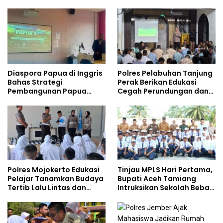
Safety
Gencarkan Sosialisasi di
Kalangan Remaja
Diaspora Papua di Inggris
Polres Pelabuhan Tanjung
Bahas Strategi
Perak Berikan Edukasi
Pembangunan Papua
Cegah Perundungan dan
bersama Mahasiswa
Bijak Bermedia Sosial
Doktoral Internasional
kepada Pelajar MPLS
Polres Mojokerto Edukasi
Tinjau MPLS Hari Pertama,
Pelajar Tanamkan Budaya
Bupati Aceh Tamiang
Tertib Lalu Lintas dan
Intruksikan Sekolah Bebas
Cegah Perundungan
Perundungan