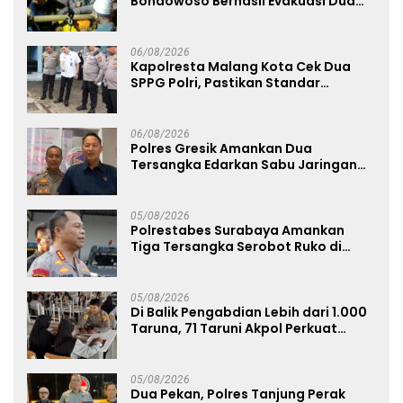
Bondowoso Berhasil Evakuasi Dua
Jenazah di Gunung Piramid
06/08/2026
Kapolresta Malang Kota Cek Dua
SPPG Polri, Pastikan Standar
Pemenuhan Gizi dan Pengelolaan
Limbah Berjalan Optimal
06/08/2026
Polres Gresik Amankan Dua
Tersangka Edarkan Sabu Jaringan
Bangkalan
05/08/2026
Polrestabes Surabaya Amankan
Tiga Tersangka Serobot Ruko di
Ngagel
05/08/2026
Di Balik Pengabdian Lebih dari 1.000
Taruna, 71 Taruni Akpol Perkuat
Pembentukan Karakter Siswa
Sekolah Rakyat
05/08/2026
Dua Pekan, Polres Tanjung Perak