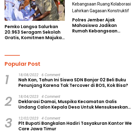
Polres Jember Ajak
Mahasiswa Jadikan
Pemko Langsa Salurkan
Rumah Kebangsaan
20.963 Seragam Sekolah
Ruang Kolaborasi Lahirkan
Gratis, Komitmen Majukan
Gagasan Konstruktif
Pendidikan
Popular Post
1
18/08/2022
6 Comment
Nah Kan, Tahun Ini Siswa SDN Banjar 02 Beli Buku
Penunjang Karena Tak Tercover di BOS, Kok Bisa?
2
18/04/2023
4 Comment
Deklarasi Damai, Muspika Kecamatan Galis
Undang Calon Kepala Desa Untuk Mensukseskan
Pilkades Aman dan Damai
3
12/02/2023
4 Comment
Plt Bupati Bangkalan Hadiri Tasyakuran Kantor We
Care Jawa Timur