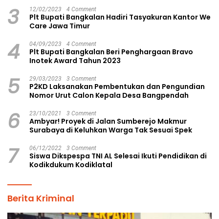
Pilkades Aman dan Damai
3
12/02/2023
4 Comment
Plt Bupati Bangkalan Hadiri Tasyakuran Kantor We
Care Jawa Timur
4
04/09/2023
4 Comment
Plt Bupati Bangkalan Beri Penghargaan Bravo
Inotek Award Tahun 2023
5
29/03/2023
3 Comment
P2KD Laksanakan Pembentukan dan Pengundian
Nomor Urut Calon Kepala Desa Bangpendah
6
23/10/2021
3 Comment
Ambyar! Proyek di Jalan Sumberejo Makmur
Surabaya di Keluhkan Warga Tak Sesuai Spek
7
06/12/2022
3 Comment
Siswa Dikspespa TNI AL Selesai Ikuti Pendidikan di
Kodikdukum Kodiklatal
Berita Kriminal