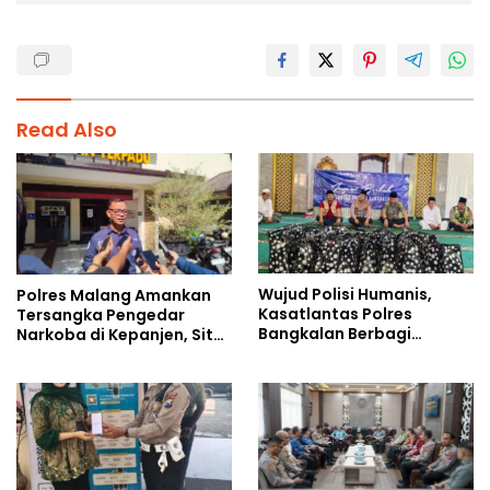
Read Also
Wujud Polisi Humanis,
Polres Malang Amankan
Kasatlantas Polres
Tersangka Pengedar
Bangkalan Berbagi
Narkoba di Kepanjen, Sita
Kebaikan Lewat Jumat
Sabu 96 Gram dan Ganja
Berkah di Masjid Syekh
131 Gram
Ahmad Ibrahim