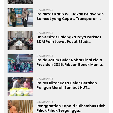
Lewat Jumat Berkah di Masjid Syekh
Ahmad Ibrahim
07/08/2026
Polantas Karib Wujudkan Pelayanan
Samsat yang Cepat, Transparan,
dan Humanis
07/08/2026
Universitas Palangka Raya Perkuat
SDM Polri Lewat Pusat Studi
Kepolisian
07/08/2026
Polda Jatim Gelar Nobar Final Piala
Presiden 2026, Ribuan Bonek Mania
Dukung Persebaya dari Lapangan
Mapolda
07/08/2026
Polres Blitar Kota Gelar Gerakan
Pangan Murah Sambut HUT
Kemerdekaan RI ke-81
06/08/2026
Penggantian Kapolri “Dihembus Oleh
Pihak Pihak Terganggu