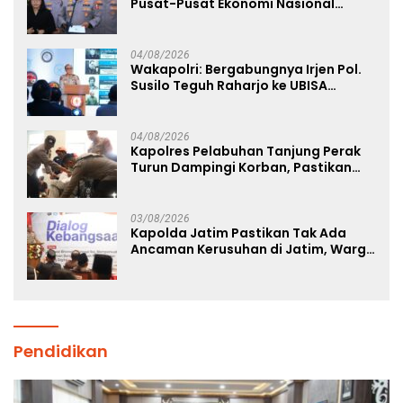
Pusat-Pusat Ekonomi Nasional
Tetap Kondusif
04/08/2026
Wakapolri: Bergabungnya Irjen Pol.
Susilo Teguh Raharjo ke UBISA
Perkuat Jejaring Nasional Pusat
Studi Kepolisian
04/08/2026
Kapolres Pelabuhan Tanjung Perak
Turun Dampingi Korban, Pastikan
Penanganan Kebakaran KM Mutiara
Sentosa 2 Berjalan Maksimal
03/08/2026
Kapolda Jatim Pastikan Tak Ada
Ancaman Kerusuhan di Jatim, Warga
Diminta Tak Percaya Hoaks
Pendidikan