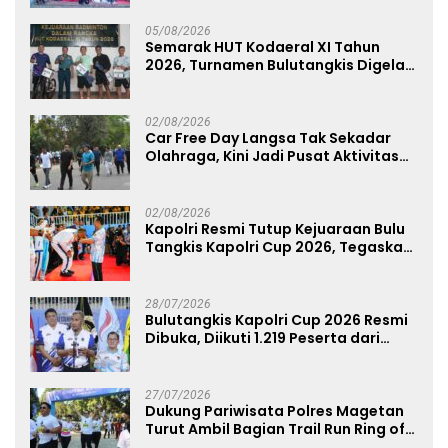
Mapolda
05/08/2026
Semarak HUT Kodaeral XI Tahun
2026, Turnamen Bulutangkis Digelar
untuk Cetak Atlet Berprestasi dan
Perkuat Soliditas Prajurit
02/08/2026
Car Free Day Langsa Tak Sekadar
Olahraga, Kini Jadi Pusat Aktivitas
dan Pelayanan Publik
02/08/2026
Kapolri Resmi Tutup Kejuaraan Bulu
Tangkis Kapolri Cup 2026, Tegaskan
Komitmen Polri Dukung Prestasi
Atlet Nasional
28/07/2026
Bulutangkis Kapolri Cup 2026 Resmi
Dibuka, Diikuti 1.219 Peserta dari
Kategori Umum, Polri, dan Difabel
27/07/2026
Dukung Pariwisata Polres Magetan
Turut Ambil Bagian Trail Run Ring of
Lawu 2026