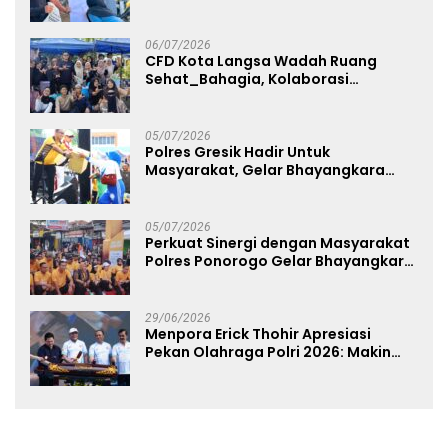
melalui Kampanye Edukasi di Car
Free Day Makassar
06/07/2026
CFD Kota Langsa Wadah Ruang
Sehat_Bahagia, Kolaborasi
Panggung UMKM Bersama
Dekranasda Gerakan Ekonomi Lokal
05/07/2026
Polres Gresik Hadir Untuk
Masyarakat, Gelar Bhayangkara
Fest 2026 Pererat Kebersamaan
05/07/2026
Perkuat Sinergi dengan Masyarakat
Polres Ponorogo Gelar Bhayangkara
Run 2026 Diikuti 1.500 Pelari
29/06/2026
Menpora Erick Thohir Apresiasi
Pekan Olahraga Polri 2026: Makin
Banyak Event Olahraga, Makin Baik
untuk Bangsa