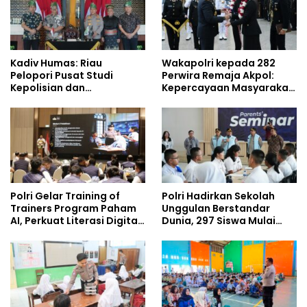
Kadiv Humas: Riau
Wakapolri kepada 282
Pelopori Pusat Studi
Perwira Remaja Akpol:
Kepolisian dan
Kepercayaan Masyarakat
Lingkungan, Green
Dibangun dari Integritas
Policing Masuki Babak
Baru
Polri Gelar Training of
Polri Hadirkan Sekolah
Trainers Program Paham
Unggulan Berstandar
AI, Perkuat Literasi Digital
Dunia, 297 Siswa Mulai
Pelajar
Tempati Kampus