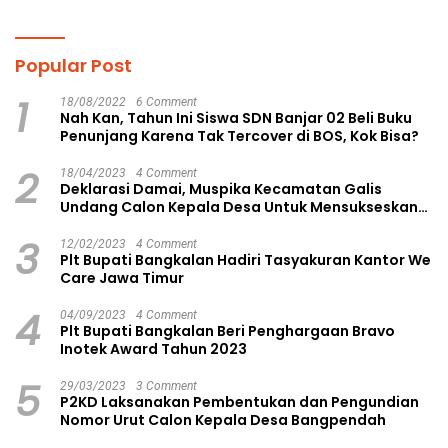
Gagasan Konstruktif
Langsa Kota
Popular Post
1
18/08/2022
6 Comment
Nah Kan, Tahun Ini Siswa SDN Banjar 02 Beli Buku
Penunjang Karena Tak Tercover di BOS, Kok Bisa?
2
18/04/2023
4 Comment
Deklarasi Damai, Muspika Kecamatan Galis
Undang Calon Kepala Desa Untuk Mensukseskan
Pilkades Aman dan Damai
3
12/02/2023
4 Comment
Plt Bupati Bangkalan Hadiri Tasyakuran Kantor We
Care Jawa Timur
4
04/09/2023
4 Comment
Plt Bupati Bangkalan Beri Penghargaan Bravo
Inotek Award Tahun 2023
5
29/03/2023
3 Comment
P2KD Laksanakan Pembentukan dan Pengundian
Nomor Urut Calon Kepala Desa Bangpendah