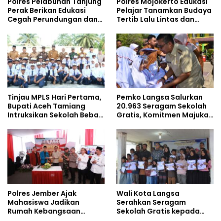
Polres Pelabuhan Tanjung
Polres Mojokerto Edukasi
Perak Berikan Edukasi
Pelajar Tanamkan Budaya
Cegah Perundungan dan
Tertib Lalu Lintas dan
Bijak Bermedia Sosial
Cegah Perundungan
kepada Pelajar MPLS
Tinjau MPLS Hari Pertama,
Pemko Langsa Salurkan
Bupati Aceh Tamiang
20.963 Seragam Sekolah
Intruksikan Sekolah Bebas
Gratis, Komitmen Majukan
Perundungan
Pendidikan
Polres Jember Ajak
Wali Kota Langsa
Mahasiswa Jadikan
Serahkan Seragam
Rumah Kebangsaan
Sekolah Gratis kepada
Ruang Kolaborasi Lahirkan
Anak Yatim Piatu di