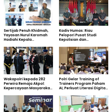
Sertijab Penuh Khidmah,
Kadiv Humas: Riau
Yayasan Nurul Karomah
Pelopori Pusat Studi
Hadiahi Kepala
Kepolisian dan
Demisioner Voucher
Lingkungan, Green
Umrah
Policing Masuki Babak
Baru
Wakapolri kepada 282
Polri Gelar Training of
Perwira Remaja Akpol:
Trainers Program Paham
Kepercayaan Masyarakat
AI, Perkuat Literasi Digital
Dibangun dari Integritas
Pelajar