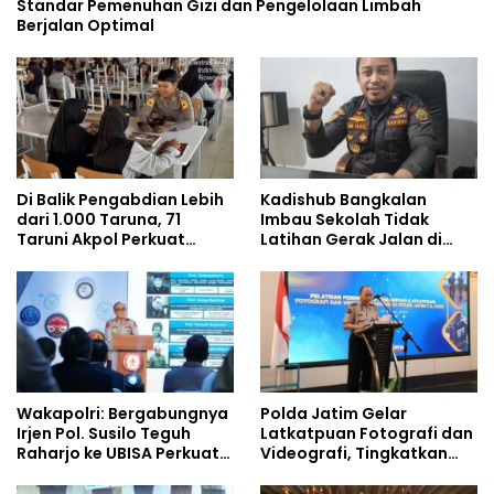
Standar Pemenuhan Gizi dan Pengelolaan Limbah
Berjalan Optimal
Di Balik Pengabdian Lebih
Kadishub Bangkalan
dari 1.000 Taruna, 71
Imbau Sekolah Tidak
Taruni Akpol Perkuat
Latihan Gerak Jalan di
Pembentukan Karakter
Jalan Raya
Siswa Sekolah Rakyat
Wakapolri: Bergabungnya
Polda Jatim Gelar
Irjen Pol. Susilo Teguh
Latkatpuan Fotografi dan
Raharjo ke UBISA Perkuat
Videografi, Tingkatkan
Jejaring Nasional Pusat
Kompetensi Personel di
Studi Kepolisian
Era Digital