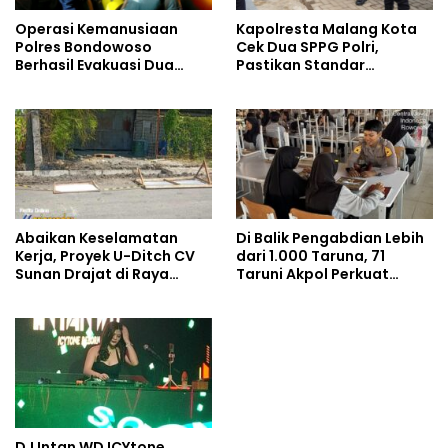
Operasi Kemanusiaan
Kapolresta Malang Kota
Polres Bondowoso
Cek Dua SPPG Polri,
Berhasil Evakuasi Dua
Pastikan Standar
Jenazah di Gunung
Pemenuhan Gizi dan
Piramid
Pengelolaan Limbah
Berjalan Optimal
Abaikan Keselamatan
Di Balik Pengabdian Lebih
Kerja, Proyek U-Ditch CV
dari 1.000 Taruna, 71
Sunan Drajat di Raya
Taruni Akpol Perkuat
Ngemplak Sambikerep
Pembentukan Karakter
Pilih Kubur Transparansi
Siswa Sekolah Rakyat
Hidup-Hidup
DJ Intan WD ICYtone