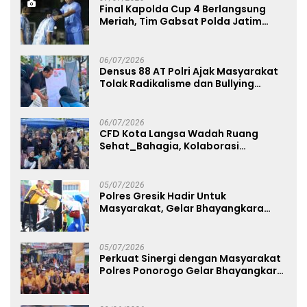
Final Kapolda Cup 4 Berlangsung
Meriah, Tim Gabsat Polda Jatim
Angkat Trofi Juara
06/07/2026
Densus 88 AT Polri Ajak Masyarakat
Tolak Radikalisme dan Bullying
melalui Kampanye Edukasi di Car
Free Day Makassar
06/07/2026
CFD Kota Langsa Wadah Ruang
Sehat_Bahagia, Kolaborasi
Panggung UMKM Bersama
Dekranasda Gerakan Ekonomi Lokal
05/07/2026
Polres Gresik Hadir Untuk
Masyarakat, Gelar Bhayangkara
Fest 2026 Pererat Kebersamaan
05/07/2026
Perkuat Sinergi dengan Masyarakat
Polres Ponorogo Gelar Bhayangkara
Run 2026 Diikuti 1.500 Pelari