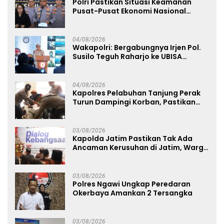
Polri Pastikan Situasi Keamanan
Pusat-Pusat Ekonomi Nasional
Tetap Kondusif
04/08/2026
Wakapolri: Bergabungnya Irjen Pol.
Susilo Teguh Raharjo ke UBISA
Perkuat Jejaring Nasional Pusat
Studi Kepolisian
04/08/2026
Kapolres Pelabuhan Tanjung Perak
Turun Dampingi Korban, Pastikan
Penanganan Kebakaran KM Mutiara
Sentosa 2 Berjalan Maksimal
03/08/2026
Kapolda Jatim Pastikan Tak Ada
Ancaman Kerusuhan di Jatim, Warga
Diminta Tak Percaya Hoaks
03/08/2026
Polres Ngawi Ungkap Peredaran
Okerbaya Amankan 2 Tersangka
03/08/2026