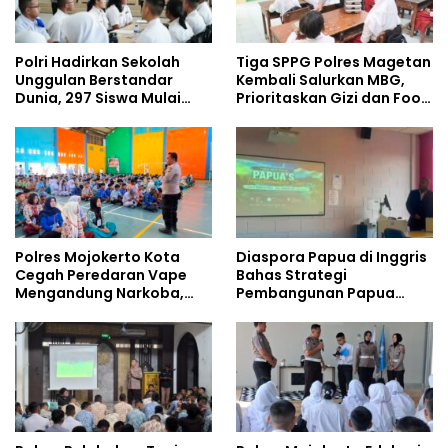
Polri Hadirkan Sekolah
Tiga SPPG Polres Magetan
Unggulan Berstandar
Kembali Salurkan MBG,
Dunia, 297 Siswa Mulai
Prioritaskan Gizi dan Food
Tempati Kampus
Safety
Polres Mojokerto Kota
Diaspora Papua di Inggris
Cegah Peredaran Vape
Bahas Strategi
Mengandung Narkoba,
Pembangunan Papua
Gencarkan Sosialisasi di
bersama Mahasiswa
Kalangan Remaja
Doktoral Internasional