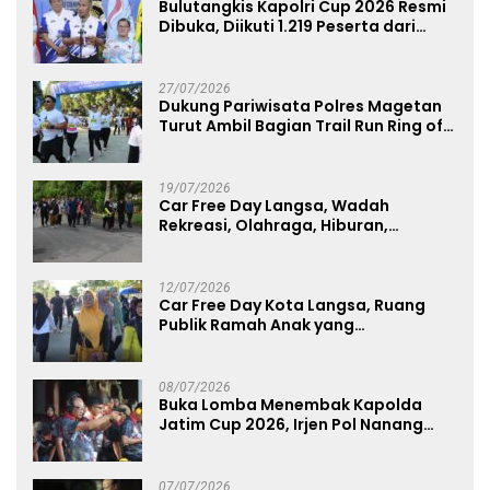
Bulutangkis Kapolri Cup 2026 Resmi
Dibuka, Diikuti 1.219 Peserta dari
Kategori Umum, Polri, dan Difabel
27/07/2026
Dukung Pariwisata Polres Magetan
Turut Ambil Bagian Trail Run Ring of
Lawu 2026
19/07/2026
Car Free Day Langsa, Wadah
Rekreasi, Olahraga, Hiburan,
Layanan Publik, dan Penguatan
UMKM
12/07/2026
Car Free Day Kota Langsa, Ruang
Publik Ramah Anak yang
Menggerakkan UMKM dan Layanan
Publik
08/07/2026
Buka Lomba Menembak Kapolda
Jatim Cup 2026, Irjen Pol Nanang
Avianto Tekankan Profesionalisme
Penggunaan Senjata Api
07/07/2026