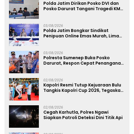
Polda Jatim Dirikan Posko DVI dan
Posko Darurat Tangani Tragedi KMP
Mutiara Sentosa II
03/08/2026
Polda Jatim Bongkar Sindikat
Penipuan Online Emas Murah, Lima
Tersangka Diantaranya Warga
Binaan Lapas Diamankan
03/08/2026
Polresta Sumenep Buka Posko
Darurat, Respon Cepat Penanganan
Korban Kebakaran KM Mutiara
Sentosa 2
02/08/2026
Kapolri Resmi Tutup Kejuaraan Bulu
Tangkis Kapolri Cup 2026, Tegaskan
Komitmen Polri Dukung Prestasi
Atlet Nasional
02/08/2026
Cegah Karhutla, Polres Ngawi
Siapkan Patroli Deteksi Dini Titik Api