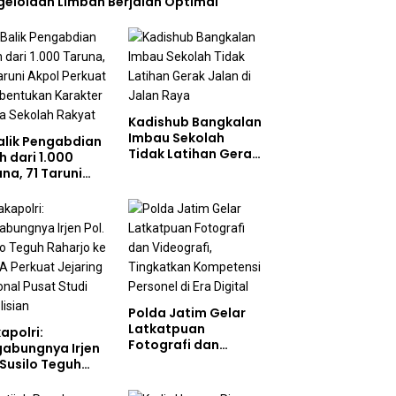
gelolaan Limbah Berjalan Optimal
Kadishub Bangkalan
Imbau Sekolah
Balik Pengabdian
Tidak Latihan Gerak
h dari 1.000
Jalan di Jalan Raya
na, 71 Taruni
ol Perkuat
bentukan
akter Siswa
olah Rakyat
Polda Jatim Gelar
Latkatpuan
apolri:
Fotografi dan
gabungnya Irjen
Videografi,
 Susilo Teguh
Tingkatkan
arjo ke UBISA
Kompetensi