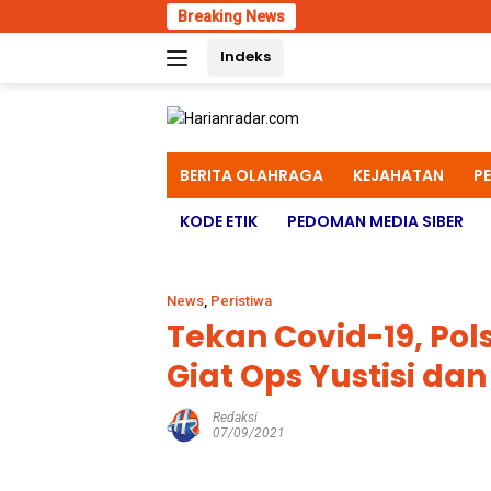
Skip
Breaking News
Empat Per
to
Indeks
content
BERITA OLAHRAGA
KEJAHATAN
P
KODE ETIK
PEDOMAN MEDIA SIBER
News
,
Peristiwa
Tekan Covid-19, Pol
Giat Ops Yustisi da
Redaksi
07/09/2021