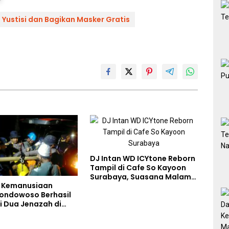
 Yustisi dan Bagikan Masker Gratis
DJ Intan WD ICYtone Reborn
Tampil di Cafe So Kayoon
Surabaya, Suasana Malam
 Kemanusiaan
Makin Meriah
Bondowoso Berhasil
i Dua Jenazah di
Piramid