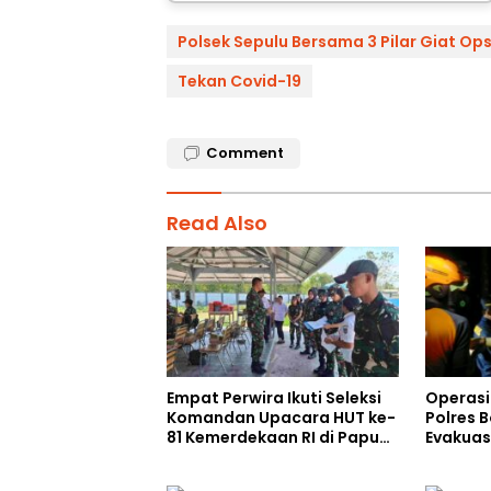
Polsek Sepulu Bersama 3 Pilar Giat Ops
Tekan Covid-19
Comment
Read Also
Empat Perwira Ikuti Seleksi
Operasi
Komandan Upacara HUT ke-
Polres 
81 Kemerdekaan RI di Papua
Evakuas
Selatan
Gunung 