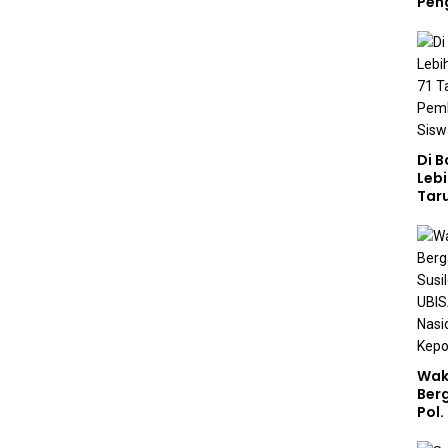
Pen
Di 
Lebi
Taru
Akp
Pem
Kar
Sek
Wak
Ber
Pol.
Rah