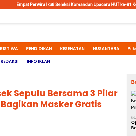
wira Ikuti Seleksi Komandan Upacara HUT ke-81 Kemerdekaan RI di 
ERISTIWA
PENDIDIKAN
KESEHATAN
NUSANTARA
Pil
REDAKSI
INFO IKLAN
B
sek Sepulu Bersama 3 Pilar
n Bagikan Masker Gratis
06
O
B
J